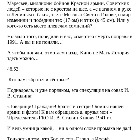
Маресьев, миллионы бойцов Красной армии, Советских
людей – которые не с крестом на шее, а «с наганом в руке
и Лениным в баке», т. е. с Мыслью Света в Голове, и мир
изменили и победили тех (17-ом) и этих (в 45-ом). Или у
кого-то есть место плевелам сомнений?
Но мало того, победили и вас, «смертью смерть поправ» в
1991. А вы и не поняли…
А чтобы поняли, отмотаем назад. Кино не Мать История,
здесь можно…
46.53.
Кто нам: «братья и сёстры»?
Поднадоела, и уже порядком, эта спекуляция на совах И.
В. Сталина:
«Товарищи! Граждане! Братья и сёстры! Бойцы нашей
армии и флота! К вам обращаюсь я, друзья мои!»
\Председатель ГКО И. В. Сталин 3 июля 1941 г.\.
И ведь умница какой, – ни в одном слове промаха не дал!
Тонкость в том, что Бог, то есть Слово, а Иосиф