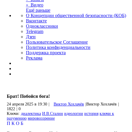
» Видео
Ещё раньше
О Концепции общественной безопасности (КОБ)
Вконтакте
Одноклассники
Telegram
Дзен
Пользовательское Соглашение
Политика конфиденциальности
Поддержка проекта
Реклама
Брат! Побойся бога!
24 апреля 2025 в 19:30
|
Виктор Хохлачёв
|
Виктор Хохлачёв
|
1822
|
0
Ключи:
диалектика
И.В.Сталин
идеологии
история
ключи к
разумению
мировоззрение
П
К
О
Б