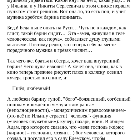
мужиком управиться. Какой кнут на него, какая узда… И
у Ильина, и у Никиты Сергеевича в этом списке первым
пунктом стоит религия. Вот она-то, то есть поп, и учит
мужика хребтом барина понимать.
Беда! Беда ныне опять на Руси… Чуть не в каждом, как
глист, такой барин сидит… Эта «змея, живущая в теле
человеческом, как порча», соблазняет душу глупыми
мыслями. Поэтому редко, кто теперь себя на месте
порядочного мужика в грёзах числит…
Так чего же, братья и сёстры, хочет ваш внутренний
барин? Чего душа изволит? А хочет она, чтобы, как в
кино теперь прежнее рисуют: плюх в коляску, осенил
кучера тростью по спине, и:
– Пшёл, любезный!
А любезен барину тупой, "бого"-боязненный, согбенный
пополам врождённым «чувством ранга»
(неполноценности), «монархическим правосознанием»
(это всё по Ильину страсти) "человек"- функция
(«человек служебный»): кучер, пахарь, воин. В общем –
Адам, про которого сказано, что «взял господь (κύριος
[кириос] – господин, хозяин…) бог человека, которого
создал, и поселил его в саду Едемском, чтобы