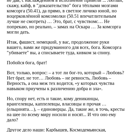
не дав, с наслаждением в исполнение привели ... Лютый,
скажу, кайф, в "доказательство" бога тёплыми мозгами
комсорга (50.41), да прямо, в светлое личико юной, но
воцерковлённой комсомолки (50.51 впечатлительным
лучше не смотреть) … Это, брат, с чувствомс… Не
попрекаю, но реально, – замах на Оскара … За комсорга
могли дать.
Итак, фашист, немецкий, у вас, продолжение руки
вашего, вами же придуманного для всех, бога. Комсорга
"убиваете" вы, а списываете туда, кивком за спину.
Побойся бога, брат!
Вот, только, вопрос: – а тот ли бог-то, который – Любовь?
Нет брат, не тот… Любовь – не ревность, Любовь –
Верность, а она меж тех водится, «у которых чувства
навыком приучены к различению добра и зла».
Но, спору нет, есть и такие, кому деникинцы,
врангелевцы, каппелевцы, власовцы и прочая …
(ельцинята…), – единоверцы. Да, такие же, в точь, кресты
на шее по всему миру носили и носят... И что оно ему
дало?
Другое дело наши: Карбышев, Космодемьянская,