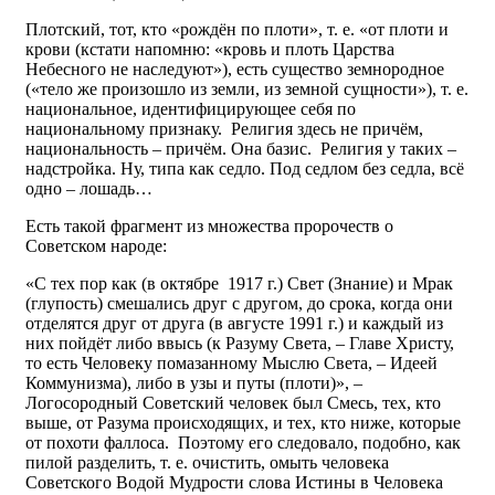
Плотский, тот, кто «рождён по плоти», т. е. «от плоти и
крови (кстати напомню: «кровь и плоть Царства
Небесного не наследуют»), есть существо земнородное
(«тело же произошло из земли, из земной сущности»), т. е.
национальное, идентифицирующее себя по
национальному признаку. Религия здесь не причём,
национальность – причём. Она базис. Религия у таких –
надстройка. Ну, типа как седло. Под седлом без седла, всё
одно – лошадь…
Есть такой фрагмент из множества пророчеств о
Советском народе:
«С тех пор как (в октябре 1917 г.) Свет (Знание) и Мрак
(глупость) смешались друг с другом, до срока, когда они
отделятся друг от друга (в августе 1991 г.) и каждый из
них пойдёт либо ввысь (к Разуму Света, – Главе Христу,
то есть Человеку помазанному Мыслю Света, – Идеей
Коммунизма), либо в узы и путы (плоти)», –
Логосородный Советский человек был Смесь, тех, кто
выше, от Разума происходящих, и тех, кто ниже, которые
от похоти фаллоса. Поэтому его следовало, подобно, как
пилой разделить, т. е. очистить, омыть человека
Советского Водой Мудрости слова Истины в Человека