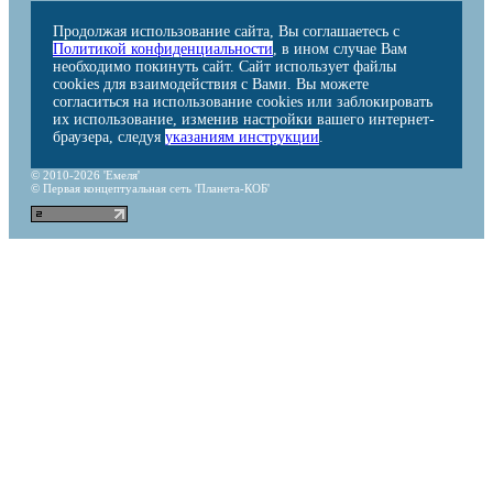
Продолжая использование сайта, Вы соглашаетесь с
Политикой конфиденциальности
, в ином случае Вам
необходимо покинуть сайт. Сайт использует файлы
cookies для взаимодействия с Вами. Вы можете
согласиться на использование cookies или заблокировать
их использование, изменив настройки вашего интернет-
браузера, следуя
указаниям инструкции
.
© 2010-2026 'Емеля'
© Первая концептуальная сеть 'Планета-КОБ'