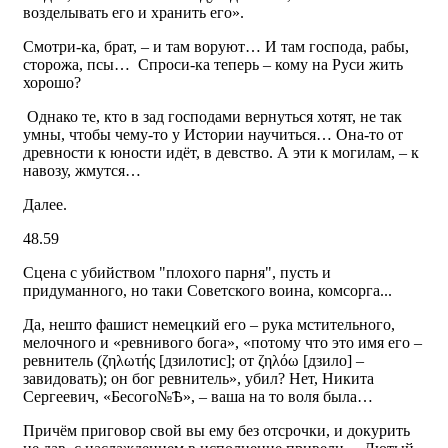
возделывать его и хранить его».
Смотри-ка, брат, – и там воруют… И там господа, рабы,
сторожа, псы… Спроси-ка теперь – кому на Руси жить
хорошо?
Однако те, кто в зад господами вернуться хотят, не так
умны, чтобы чему-то у Истории научиться… Она-то от
древности к юности идёт, в девство. А эти к могилам, – к
навозу, жмутся…
Далее.
48.59
Сцена с убийством "плохого парня", пусть и
придуманного, но таки Советского воина, комсорга...
Да, нешто фашист немецкий его – рука мстительного,
мелочного и «ревнивого бога», «потому что это имя его –
ревнитель (ζηλωτής [дзилотис]; от ζηλόω [дзило] –
завидовать); он бог ревнитель», убил? Нет, Никита
Сергеевич, «Бесого№Ѣ», – ваша на то воля была…
Причём приговор свой вы ему без отсрочки, и докурить