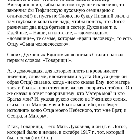
Виссарионович, кабы на пятом году не исключили, то
закончил бы Тифлисскую духовную семинарию с
отличием(!) и, пусть не Слово, но букву Писаний знал, а
там глубоко и копать не надо, чтобы понять, что Логос
различает два вида братьев и сестёр: Духовные т. е.
Идейные, – Наши, и плотские, – «домочадцы»,
«домашние», те самые, которые «враги человеку», то есть
Отцу «Сына человеческого».
Своих, Духовных Единомышленников Сталин назвал
первым словом: «Товарищи!».
А, о домочадцах, для которых плоть и кровь имеют
значение, словами, вложенными в уста Иисуса (ведь он
образ Отца) сказано, когда «некто сказал Ему: вот матерь
твоя и братья твои стоят вне, желая говорить с тобою. Он
же сказал в ответ говорившему: кто Матерь моя? и кто
Братья мои? И, указав рукою своею на Учеников своих,
сказал: вот Матерь моя и Братья мои; ибо, кто будет
исполнять волю Отца моего Небесного, тот мне Брат, и
Сестра, и Матерь».
Итак, Товарищи, – его Мать Духовная, и он (т. е. Логос,
который было в начале, в октябре 1917 г., тот, который
был послан) их Отец.