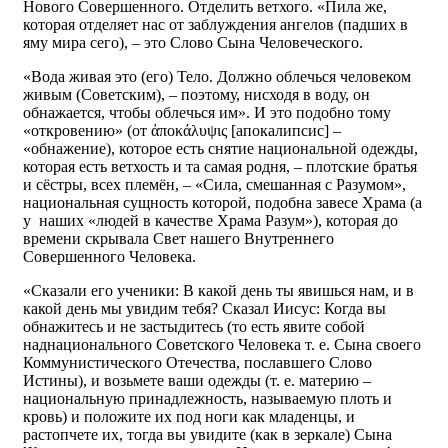
Нового Совершенного. Отделить ветхого. «Пила же,
которая отделяет нас от заблуждения ангелов (падших в
яму мира сего), – это Слово Сына Человеческого.
«Вода живая это (его) Тело. Должно облечься человеком
живым (Советским), – поэтому, нисходя в воду, он
обнажается, чтобы облечься им». И это подобно тому
«откровению» (от ἀποκάλυψις [апокалипсис] –
«обнажение), которое есть снятие национальной одежды,
которая есть ветхость и та самая родня, – плотские братья
и сёстры, всех племён, – «Сила, смешанная с Разумом»,
национальная сущность которой, подобна завесе Храма (а
у наших «людей в качестве Храма Разум»), которая до
времени скрывала Свет нашего Внутреннего
Совершенного Человека.
«Сказали его ученики: В какой день ты явишься нам, и в
какой день мы увидим тебя? Сказал Иисус: Когда вы
обнажитесь и не застыдитесь (то есть явите собой
наднационального Советского Человека т. е. Сына своего
Коммунистического Отечества, пославшего Слово
Истины), и возьмете ваши одежды (т. е. материю –
национальную принадлежность, называемую плоть и
кровь) и положите их под ноги как младенцы, и
растопчете их, тогда вы увидите (как в зеркале) Сына