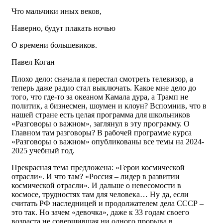
Что мальчики иных веков,
Наверно, будут плакать ночью
О времени большевиков.
Павел Коган
Плохо дело: сначала я перестал смотреть телевизор, а
теперь даже радио стал выключать. Какое мне дело до
того, что где-то за океаном Камала дура, а Трамп не
политик, а бизнесмен, шоумен и клоун? Вспомнив, что в
нашей стране есть целая программа для школьников
«Разговоры о важном», заглянул в эту программу. О
Главном там разговоры? В рабочей программе курса
«Разговоры о важном» опубликованы все темы на 2024-
2025 учебный год.
Прекрасная тема предложена: «Герои космической
отрасли». И что там? «Россия – лидер в развитии
космической отрасли». И дальше о невесомости в
космосе, трудностях там для человека… Ну да, если
считать РФ наследницей и продолжателем дела СССР –
это так. Но зачем «девочка», даже к 33 годам своего
возраста не совершившая ни одного прорыва в