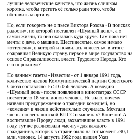
лучшие человеческие качества, что жизнь слишком
коротка, чтобы тратить её только ради того, чтобы
обставить квартиру.
Но, если говорить не о пьесе Виктора Розова «В поисках
радости», по которой поставлен «Шумный день», а о
самой жизни, то она оказалась куда круче. Там пока нет
мечты о даче, о машине. Шестидесятые, самое начало
«оттепели», в которой и появилась «плесень», в итоге
сожравшая Великую страну, первое в мире государство на
основе Справедливости, власти Трудового Народа. Кто
его опрокинул?
По данным газеты «Известия» от 1 января 1991 года,
количество членов Коммунистической партии Советского
Союза составляло 16 516 066 человек. А комедию
«Шумный день» после появления в кинотеатрах СССР
посмотрело 18 миллионов человек. Не знаю, почему
назвали предупреждение о трагедии комедией, но
«комедия» в жизни действительно случилась. Мечтали
члены послесталинской КПСС о машинах? Конечно! А
воспитавшие Прорву люди, захватившие власть в 1991
году, тут же реализовали «мечту» для каждого
гражданина, которых в стране было на тот момент 290,1
млн. человек. 14 августа 1992 года вышел Указ