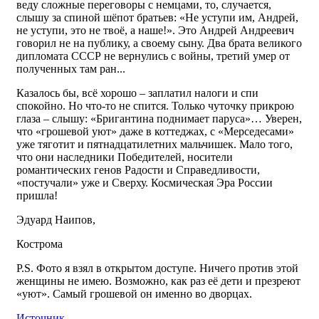
веду сложные переговоры с немцами, то, случается,
слышу за спиной шёпот братьев: «Не уступи им, Андрей,
не уступи, это не твоё, а наше!». Это Андрей Андреевич
говорил не на публику, а своему сыну. Два брата великого
дипломата СССР не вернулись с войны, третий умер от
полученных там ран...
Казалось бы, всё хорошо – заплатил налоги и спи
спокойно. Но что-то не спится. Только чуточку прикрою
глаза – слышу: «Бригантина поднимает паруса»… Уверен,
что «грошевой уют» даже в коттеджах, с «Мерседесами»
уже тяготит и пятнадцатилетних мальчишек. Мало того,
что они наследники Победителей, носители
романтических генов Радости и Справедливости,
«постучали» уже и Сверху. Космическая Эра России
пришла!
Эдуард Наипов,
Кострома
P.S. Фото я взял в открытом доступе. Ничего против этой
женщины не имею. Возможно, как раз её дети и презреют
«уют». Самый грошевой он именно во дворцах.
Источник