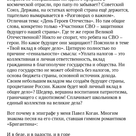
космической отрасли, про папу-то забывает? Советский
Союз, Держава, на остатках которой страна ещё держится,
тщательно вымарывается в «Разговорах о важном».
Отличная тема: «День Героев Отечества». Но там общие
слова, конкретно только «Участники СВО – защитники
будущего нашей страны». Где те же герои Великой
Отечественной? Никто не спорит, что ребята на СВО –
герои. Но какое будущее они защищают? Пояснили в теме
«Твой вклад в общее дело». Цитирую полностью по
причине «гениальности» смысла: «Уплата налогов – это
коллективная и личная ответственность, вклад
гражданина в благополучие государства и общества. Ни
одно государство не может обойтись без налогов, это
основа бюджета страны, основной источник дохода.
Своим небольшим вкладом мы создаём будущее страны,
процветание России. Каким будет мой личный вклад в
общее дело»? Шедевр, вершина воспитания патриотизма,
граничащего с идиотизмом! Сплачивает школьников в
единый коллектив на великие дела?
Вот почему в эпиграфе у меня Павел Коган. Многим
знакома песня на его стихи, ставшая гимном романтиков
«Бригантина»:
И в беде, и в радости, и в горе