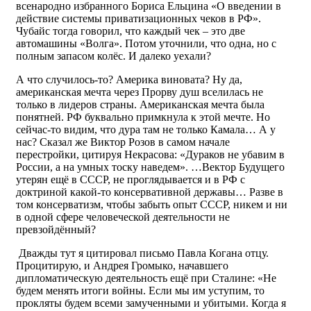
всенародно избранного Бориса Ельцина «О введении в
действие системы приватизационных чеков в РФ».
Чубайс тогда говорил, что каждый чек – это две
автомашины «Волга». Потом уточнили, что одна, но с
полным запасом колёс. И далеко уехали?
А что случилось-то? Америка виновата? Ну да,
американская мечта через Прорву душ вселилась не
только в лидеров страны. Американская мечта была
понятней. РФ буквально примкнула к этой мечте. Но
сейчас-то видим, что дура там не только Камала… А у
нас? Сказал же Виктор Розов в самом начале
перестройки, цитируя Некрасова: «Дураков не убавим в
России, а на умных тоску наведем». …Вектор Будущего
утерян ещё в СССР, не проглядывается и в РФ с
доктриной какой-то консервативной державы… Разве в
том консерватизм, чтобы забыть опыт СССР, никем и ни
в одной сфере человеческой деятельности не
превзойдённый?
Дважды тут я цитировал письмо Павла Когана отцу.
Процитирую, и Андрея Громыко, начавшего
дипломатическую деятельность ещё при Сталине: «Не
будем менять итоги войны. Если мы им уступим, то
прокляты будем всеми замученными и убитыми. Когда я