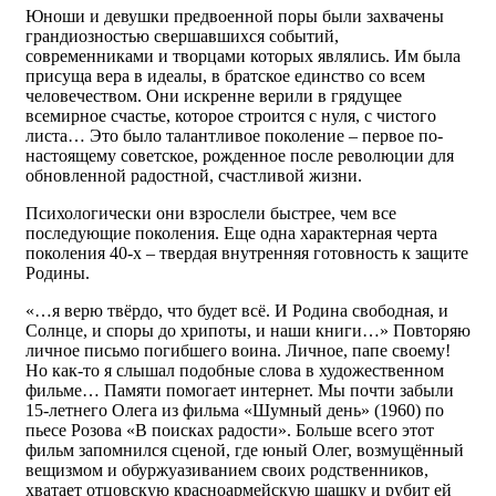
Юноши и девушки предвоенной поры были захвачены
грандиозностью свершавшихся событий,
современниками и творцами которых являлись. Им была
присуща вера в идеалы, в братское единство со всем
человечеством. Они искренне верили в грядущее
всемирное счастье, которое строится с нуля, с чистого
листа… Это было талантливое поколение – первое по-
настоящему советское, рожденное после революции для
обновленной радостной, счастливой жизни.
Психологически они взрослели быстрее, чем все
последующие поколения. Еще одна характерная черта
поколения 40-х – твердая внутренняя готовность к защите
Родины.
«…я верю твёрдо, что будет всё. И Родина свободная, и
Солнце, и споры до хрипоты, и наши книги…» Повторяю
личное письмо погибшего воина. Личное, папе своему!
Но как-то я слышал подобные слова в художественном
фильме… Памяти помогает интернет. Мы почти забыли
15-летнего Олега из фильма «Шумный день» (1960) по
пьесе Розова «В поисках радости». Больше всего этот
фильм запомнился сценой, где юный Олег, возмущённый
вещизмом и обуржуазиванием своих родственников,
хватает отцовскую красноармейскую шашку и рубит ей