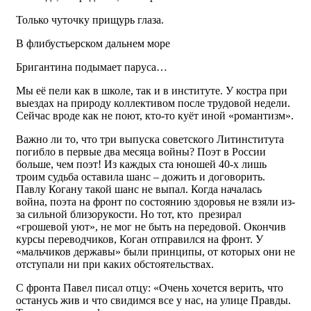
Только чуточку прищурь глаза.
В флибустьерском дальнем море
Бригантина подымает паруса…
Мы её пели как в школе, так и в институте. У костра при
выездах на природу коллективом после трудовой недели.
Сейчас вроде как не поют, кто-то куёт иной «романтизм».
Важно ли то, что три выпуска советского Литинститута
погибло в первые два месяца войны? Поэт в России
больше, чем поэт! Из каждых ста юношей 40-х лишь
троим судьба оставила шанс – дожить и договорить.
Павлу Когану такой шанс не выпал. Когда началась
война, поэта на фронт по состоянию здоровья не взяли из-
за сильной близорукости. Но тот, кто презирал
«грошевой уют», не мог не быть на передовой. Окончив
курсы переводчиков, Коган отправился на фронт. У
«мальчиков державы» были принципы, от которых они не
отступали ни при каких обстоятельствах.
С фронта Павел писал отцу: «Очень хочется верить, что
останусь жив и что свидимся все у нас, на улице Правды.