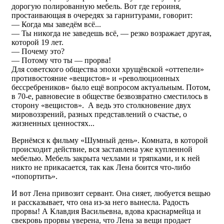
дорогую полированную мебель. Вот где героиня,
простаивающая в очередях за гарнитурами, говорит:
— Когда мы заведём всё...
— Ты никогда не заведешь всё, — резко возражает другая,
которой 19 лет.
— Почему это?
— Потому что ты — прорва!
Для советского общества эпохи хрущёвской «оттепели»
противостояние «вещистов» и «революционных
бессребреников» было ещё вопросом актуальным. Потом,
в 70-е, равновесие в обществе безвозвратно сместилось в
сторону «вещистов». А ведь это столкновение двух
мировоззрений, разных представлений о счастье, о
жизненных ценностях...
Вернёмся к фильму «Шумный день». Комната, в которой
происходит действие, вся заставлена уже купленной
мебелью. Мебель закрыта чехлами и тряпками, и к ней
никто не прикасается, так как Лена боится что-либо
«попортить».
И вот Лена привозит сервант. Она сияет, любуется вещью
и рассказывает, что она из-за него вынесла. Радость
прорвы! А Клавдия Васильевна, вдова краснармейца и
свекровь прорвы уверена, что Лена за вещи продает