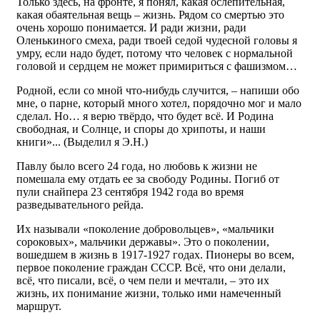
Только здесь, на фронте, я понял, какая ослепительная,
какая обаятельная вещь – жизнь. Рядом со смертью это
очень хорошо понимается. И ради жизни, ради
Оленькиного смеха, ради твоей седой чудесной головы я
умру, если надо будет, потому что человек с нормальной
головой и сердцем не может примириться с фашизмом…
Родной, если со мной что-нибудь случится, – напиши обо
мне, о парне, который много хотел, порядочно мог и мало
сделал. Но… я верю твёрдо, что будет всё. И Родина
свободная, и Солнце, и споры до хрипоты, и наши
книги»... (Выделил я Э.Н.)
Павлу было всего 24 года, но любовь к жизни не
помешала ему отдать ее за свободу Родины. Погиб от
пули снайпера 23 сентября 1942 года во время
разведывательного рейда.
Их называли «поколение добровольцев», «мальчики
сороковых», мальчики державы». Это о поколении,
вошедшем в жизнь в 1917-1927 годах. Пионеры во всем,
первое поколение граждан СССР. Всё, что они делали,
всё, что писали, всё, о чем пели и мечтали, – это их
жизнь, их понимание жизни, только ими намеченный
маршрут.