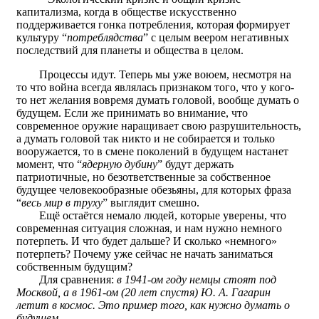
капитализма, когда в обществе искусственно
поддерживается гонка потребления, которая формирует
культуру “
потреблядства
” с целым веером негативных
последствий для планеты и общества в целом.
Процессы идут. Теперь мы уже воюем, несмотря на
то что война всегда являлась признаком того, что у кого-
то нет желания вовремя думать головой, вообще думать о
будущем. Если же принимать во внимание, что
современное оружие наращивает свою разрушительность,
а думать головой так никто и не собирается и только
вооружается, то в смене поколений в будущем настанет
момент, что “
ядерную дубину
” будут держать
патриотичные, но безответственные за собственное
будущее человекообразные обезьяны, для которых фраза
“
весь мир в труху
” выглядит смешно.
Ещё остаётся немало людей, которые уверены, что
современная ситуация сложная, и нам нужно немного
потерпеть. И что будет дальше? И сколько «немного»
потерпеть? Почему уже сейчас не начать заниматься
собственным будущим?
Для сравнения:
в 1941-ом году немцы стоят под
Москвой, а в 1961-ом (20 лет спустя) Ю. А. Гагарин
летит в космос. Это пример того, как нужно думать о
будущем
.