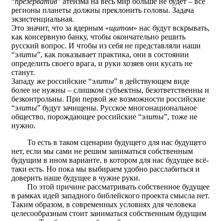
“
презерватив
” атеизма на весь мир больше не будет – все
регионы планеты должны преклонить головы. Задача
экзистенциальная.
Это значит, что за ядерным «
щитом
» нас будут вскрывать,
как консервную банку, чтобы окончательно решить
русский вопрос. И чтобы из себя не представляли наши
“
элиты
”, как показывает практика, они в состоянии
определить своего врага, и руки хозяев они кусать не
станут.
Западу же российские “
элиты
” в действующем виде
более не нужны – слишком субъектны, безответственны и
безконтрольны. При первой же возможности российские
“
элиты
” будут зачищены. Русское многонациональное
общество, порождающее российские “
элиты
”, тоже не
нужно.
То есть в таком сценарии будущего для нас будущего
нет, если мы сами не решим заниматься собственным
будущим в ином варианте, в котором для нас будущее всё-
таки есть. Но пока мы выбираем удобно расслабиться и
доверить наше будущее в чужие руки.
По этой причине рассматривать собственное будущее
в рамках идей западного библейского проекта смысла нет.
Таким образом, в современных условиях для человека
целесообразным стоит заниматься собственным будущим