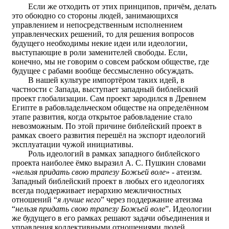
Если же отходить от этих принципов, причём, делать
это обоюдно со стороны людей, занимающихся
управлением и непосредственным исполнением
управленческих решений, то для решения вопросов
будущего необходимы некие идеи или идеологии,
выступающие в роли заменителей свободы. Если,
конечно, мы не говорим о совсем рабском обществе, где
будущее с рабами вообще бессмысленно обсуждать.
В нашей культуре импортёром таких идей, в
частности с Запада, выступает западный библейский
проект глобализации. Сам проект зародился в Древнем
Египте в рабовладельческом обществе на определённом
этапе развития, когда открытое рабовладение стало
невозможным. По этой причине библейский проект в
рамках своего развития перешёл на экспорт идеологий
эксплуатации чужой инициативы.
Роль идеологий в рамках западного библейского
проекта наиболее ёмко выразил А. С. Пушкин словами
«
нельзя придать свою трапезу Божьей воле
» - атеизм.
Западный библейский проект в любых его идеологиях
всегда поддерживает иерархию межличностных
отношений “
я лучше него
” через поддержание атеизма
“
нельзя придать свою трапезу Божьей воле
”. Идеологии
же будущего в его рамках решают задачи объединения и
управления коллективными отношениями людей.