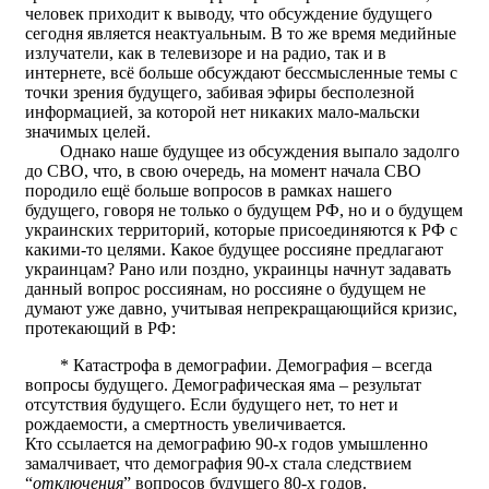
человек приходит к выводу, что обсуждение будущего
сегодня является неактуальным. В то же время медийные
излучатели, как в телевизоре и на радио, так и в
интернете, всё больше обсуждают бессмысленные темы с
точки зрения будущего, забивая эфиры бесполезной
информацией, за которой нет никаких мало-мальски
значимых целей.
Однако наше будущее из обсуждения выпало задолго
до СВО, что, в свою очередь, на момент начала СВО
породило ещё больше вопросов в рамках нашего
будущего, говоря не только о будущем РФ, но и о будущем
украинских территорий, которые присоединяются к РФ с
какими-то целями. Какое будущее россияне предлагают
украинцам? Рано или поздно, украинцы начнут задавать
данный вопрос россиянам, но россияне о будущем не
думают уже давно, учитывая непрекращающийся кризис,
протекающий в РФ:
* Катастрофа в демографии. Демография – всегда
вопросы будущего. Демографическая яма – результат
отсутствия будущего. Если будущего нет, то нет и
рождаемости, а смертность увеличивается.
Кто ссылается на демографию 90-х годов умышленно
замалчивает, что демография 90-х стала следствием
“
отключения
” вопросов будущего 80-х годов.