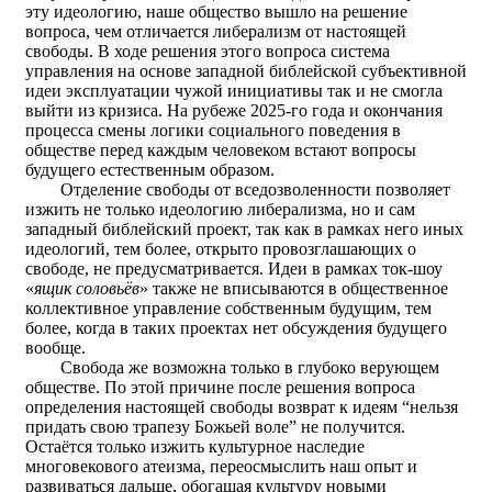
эту идеологию, наше общество вышло на решение
вопроса, чем отличается либерализм от настоящей
свободы. В ходе решения этого вопроса система
управления на основе западной библейской субъективной
идеи эксплуатации чужой инициативы так и не смогла
выйти из кризиса. На рубеже 2025-го года и окончания
процесса смены логики социального поведения в
обществе перед каждым человеком встают вопросы
будущего естественным образом.
Отделение свободы от вседозволенности позволяет
изжить не только идеологию либерализма, но и сам
западный библейский проект, так как в рамках него иных
идеологий, тем более, открыто провозглашающих о
свободе, не предусматривается. Идеи в рамках ток-шоу
«
ящик соловьёв
» также не вписываются в общественное
коллективное управление собственным будущим, тем
более, когда в таких проектах нет обсуждения будущего
вообще.
Свобода же возможна только в глубоко верующем
обществе. По этой причине после решения вопроса
определения настоящей свободы возврат к идеям “нельзя
придать свою трапезу Божьей воле” не получится.
Остаётся только изжить культурное наследие
многовекового атеизма, переосмыслить наш опыт и
развиваться дальше, обогащая культуру новыми