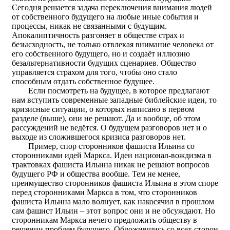
Сегодня решается задача переключения внимания людей
от собственного будущего на любые иные события и
процессы, никак не связанными с будущим.
Апокалиптичность разгоняет в обществе страх и
безысходность, не только отвлекая внимание человека от
его собственного будущего, но и создаёт иллюзию
безальтернативности будущих сценариев. Общество
управляется страхом для того, чтобы оно стало
способным отдать собственное будущее.
Если посмотреть на будущее, в которое предлагают
нам вступить современные западные библейские идеи, то
кризисные ситуации, о которых написано в первом
разделе (выше), они не решают. Да и вообще, об этом
рассуждений не ведётся. О будущем разговоров нет и о
выходе из сложившегося кризиса разговоров нет.
Пример, спор сторонников фашиста Ильина со
сторонниками идей Маркса. Идеи национал-вождизма в
трактовках фашиста Ильина никак не решают вопросов
будущего РФ и общества вообще. Тем не менее,
преимущество сторонников фашиста Ильина в этом споре
перед сторонниками Маркса в том, что сторонников
фашиста Ильина мало волнует, как накосячил в прошлом
сам фашист Ильин – этот вопрос они и не обсуждают. Но
сторонникам Маркса нечего предложить обществу в
решении проблем будущего. Обложившись со всех сторон