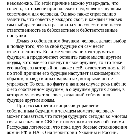
невозможно. По этой причине можно утверждать, что
совесть, которая не принадлежит нам, является лучшим
советчиком для человека. Однако также справедливо
заметить, что совесть у каждого своя, и каждый человек
сам выбирает, жить и развиваться по совести или нести
ответственность за беЗсовестные и беЗответственные
поступки.
Думая о собственном будущем, человек делает выбор
в пользу того, что за своё будущее он сам несёт
ответственность. Если же человек не хочет думать о
будущем, а предпочитает оставить такие мысли другим
людям, которые его поведут в своё будущее, то это тоже
его выбор, за который он также несёт ответственность. И
по этой причине его будущее наступает закономерным
образом, правда в иных вариантах, которыми он не
управляет. То есть, по факту в данном случае речь идёт не
о его собственном будущем, а о будущем других людей, в
котором участвует человек, отдавший собственное
будущее другим людям.
При рассмотрении вопросов управления
собственным будущим в текущем моменте человеку
может показаться, что потеря будущего сегодня во многом
связана с началом СВО и с попутными этому событиями.
Рассуждая логически, что пока идут боевые столкновения
армий РФ и НАТО на территории Украины и России,