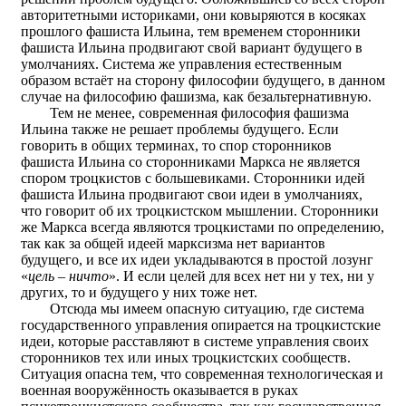
авторитетными историками, они ковыряются в косяках
прошлого фашиста Ильина, тем временем сторонники
фашиста Ильина продвигают свой вариант будущего в
умолчаниях. Система же управления естественным
образом встаёт на сторону философии будущего, в данном
случае на философию фашизма, как безальтернативную.
Тем не менее, современная философия фашизма
Ильина также не решает проблемы будущего. Если
говорить в общих терминах, то спор сторонников
фашиста Ильина со сторонниками Маркса не является
спором троцкистов с большевиками. Сторонники идей
фашиста Ильина продвигают свои идеи в умолчаниях,
что говорит об их троцкистском мышлении. Сторонники
же Маркса всегда являются троцкистами по определению,
так как за общей идеей марксизма нет вариантов
будущего, и все их идеи укладываются в простой лозунг
«
цель – ничто
». И если целей для всех нет ни у тех, ни у
других, то и будущего у них тоже нет.
Отсюда мы имеем опасную ситуацию, где система
государственного управления опирается на троцкистские
идеи, которые расставляют в системе управления своих
сторонников тех или иных троцкистских сообществ.
Ситуация опасна тем, что современная технологическая и
военная вооружённость оказывается в руках