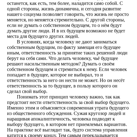
останется, как есть, тем более, наладится само собой. С
одной стороны, жизнь динамична, и сегодня развитие
нашего социума позволяет говорить, что жизнь не просто
меняется, но меняется стремительно. С другой стороны,
если не думать о собственном будущем, то о нём будут
думать другие люди. И в их будущем возможно не будет
места для будущего других людей.
В условиях, когда человеку не дают заниматься
собственным будущим, по факту замещая его будущее
иным, ответственность за принятие таких решений люди
берут на себя сами. Что делать человеку, чьё будущее
решают насильственным методом? Думать о своём
собственном будущем и стремиться к нему. Если человек
попадает в будущее, которое не выбирал, то и
ответственность за него он нести не может. Но он несёт
ответственность за то будущее, в пользу которого он
сделал свой выбор.
Понимать этот принцип человеку важно, так как
предстоит нести ответственность за свой выбор будущего.
Именно этим и объясняется современная утрата будущего
из общественного обсуждения. Сужая кругозор людей и
наращивая апокалиптичность, человека подводят к
выбору будущего, в котором нет приемлемых вариантов.
На практике всё выглядит так, будто система управления
катится к своему концу, Тем самым перекладывается