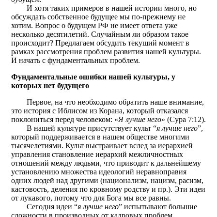
И хотя таких примеров в нашей истории много, но
обсуждать собственное будущее мы по-прежнему не
хотим. Вопрос о будущем РФ не имеет ответа уже
несколько десятилетий. Случайным ли образом такое
происходит? Предлагаем обсудить текущий момент в
рамках рассмотрения проблем развития нашей культуры.
И начать с фундаментальных проблем.
Фундаментальные ошибки нашей культуры, у
которых нет будущего
Первое, на что необходимо обратить наше внимание,
это история с Иблисом из Корана, который отказался
поклониться перед человеком: «
Я лучше него
» (Сура 7:12).
В нашей культуре присутствует культ “
я лучше него
”,
который поддерживается в нашем обществе многими
тысячелетиями. Культ выстраивает вслед за иерархией
управления становление иерархий межличностных
отношений между людьми, что приводит к дальнейшему
установлению множества идеологий неравноправия
одних людей над другими (национализм, нацизм, расизм,
кастовость, деления по кровному родству и пр.). Эти идеи
от лукавого, потому что для Бога мы все равны.
Сегодня идеи “
я лучше него
” испытывают большие
сложности в производных от кадровых проблем.