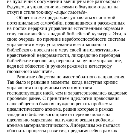
из публичных обсуждений вычищены все разговоры о
будущем, а управление мыслями о будущем отданы на
откуп в стиле ток-шоу «
ящик соловьёв
».
Общество же продолжает управляться системой
потенциальных самоубийц, появившихся и рассаженных
на постах иерархии управления естественным образом в
силу сложившейся западной библейской культуры. Эти, в
свою очередь, по причине неработоспособности системы
управления в меру устаревания всего западного
библейского проекта и в меру своей интеллектуально-
нравственной недоразвитости, лихорадочно перебирая
библейские идеологии, перешли на ручное управление,
ведя всё общество (в ручном режиме) в катастрофу
глобального масштаба.
Развитие общества не имеет обратного направления.
Так было и раньше в моменты, когда наступал кризис
управления по причинам несоответствия
господствующих идей, чем и характеризовались кадровые
проблемы ранее. С принятием идеологии православия
наше общество было вынуждено решать проблемы
идеалистического атеизма, решив которые в рамках
западного библейского проекта переключилось на
идеологию марксизма, вынуждено решая проблемы
атеизма материалистического. Либерализм же пытался
обогнать процессы развития, предлагая себя в рамках