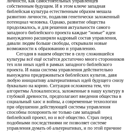
личности, как самостоятельных управленцев
собственным будущим. И в этом ключе западная
библейская культура естественным образом мешала
развитию личности, подавляя генетически заложенный
потенциал человека. Однако, развитие общества
продолжалось, и для решения актуальности самого
западного библейского проекта каждые “
новые
” идеи
вынужденно расширяли кадровый состав управления,
давали людям больше свободы, открывали новые
возможности к образованию и управлению.
Сегодня в нашем обществе в силу сложившейся
культуры всё ещё остаётся достаточно много сторонников
тех или иных идей в рамках западного библейского
проекта. И наша система управления действительно
вынуждена придерживаться библейских культов, давя
любую инициативу альтернативных идей будущего снизу
буквально на корню. Ситуация осложнена тем, что
алгоритмы Апокалипсиса, заложенные в нашу культуру в
глубокой древности, предполагают введения общества в
социальный хаос и войны, а современные технологии
при обрушении действующей системы управления
способны похоронить не только сам западный
библейский проект, но и всё общество. Страх перед
подобными последствиями не позволяет системе
управления думать об альтернативах, и по этой причине