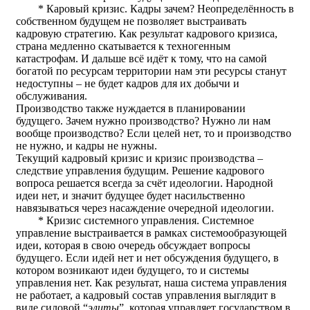
* Каровый кризис. Кадры зачем? Неопределённость в
собственном будущем не позволяет выстраивать
кадровую стратегию. Как результат кадрового кризиса,
страна медленно скатывается к техногенным
катастрофам. И дальше всё идёт к тому, что на самой
богатой по ресурсам территории нам эти ресурсы станут
недоступны – не будет кадров для их добычи и
обслуживания.
Производство также нуждается в планировании
будущего. Зачем нужно производство? Нужно ли нам
вообще производство? Если целей нет, то и производство
не нужно, и кадры не нужны.
Текущий кадровый кризис и кризис производства –
следствие управления будущим. Решение кадрового
вопроса решается всегда за счёт идеологии. Народной
идеи нет, и значит будущее будет насильственно
навязываться через насаждение очередной идеологии.
* Кризис системного управления. Системное
управление выстраивается в рамках системообразующей
идеи, которая в свою очередь обсуждает вопросы
будущего. Если идей нет и нет обсуждения будущего, в
котором возникают идеи будущего, то и системы
управления нет. Как результат, наша система управления
не работает, а кадровый состав управления выглядит в
виде силовой “
элиты
”, которая управляет государством в