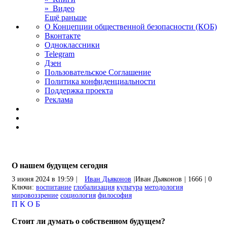
» Видео
Ещё раньше
О Концепции общественной безопасности (КОБ)
Вконтакте
Одноклассники
Telegram
Дзен
Пользовательское Соглашение
Политика конфиденциальности
Поддержка проекта
Реклама
О нашем будущем сегодня
3 июня 2024 в 19:59
|
Иван Дьяконов
|
Иван Дьяконов
|
1666
|
0
Ключи:
воспитание
глобализация
культура
методология
мировоззрение
социология
философия
П
К
О
Б
Стоит ли думать о собственном будущем?