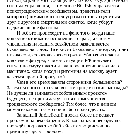
психотроцкистского сообщества, так как государственная
система управления, в том числе ВС РФ, управляется
психотроцкистским сообществом, представители
которого (помимо внешней угрозы) готовы сцепиться
друг с другом в смертельной схватке, когда уберут
сдерживающие факторы.
И всё это происходит на фоне того, когда наше
общество отбивается от внешнего врага, а система
управления народным хозяйством разваливается
буквально на глазах. Всё висит буквально в воздухе, и нет
никакого идеологического стержня. Убирая из власти
ключевые фигуры, в такой ситуации РФ получает
ситуацию смуту власти и клановое противостояние в
масштабах, когда поход Пригожина на Москву будет
казаться простой прогулкой.
Чем в это время заняты сторонники большевизма?
Зачем им вписываться во все эти троцкистские расклады?
Не лучше ли заниматься собственным проектом
будущего, не принимая участия в самоубийстве
троцкистского сообщества? Тем более, что в данном
моменте каждый сам свой выбор волен делать.
Западный библейский проект более не решает
проблем в нашем обществе. Какое ближайшее будущее
нас ждёт под властью библейских троцкистов по
принципу «
цель – ничто
»: