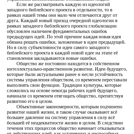
Если же рассматривать каждую из идеологий
западного библейского проекта в отдельности, то в
рамках нашей темы они мало чем отличаются друг от
друга. Каждый новый приход очередной идеологии в
рамках западного библейского проекта глобализации
обусловлен наличием фундаментальных ошибок
предыдущих идей. По этой причине каждая новая идея
обязана решать ошибки, заложенные в идеи предыдущей.
Но в силу субъективности идеи самого западного
библейского проекта в каждой новой идее на этапе её
становления закладываются новые ошибки.
Общество же постоянно находится в собственном
интеллектуально-нравственном развитии. Идеи будущего,
которые были актуальными ранее и несли устойчивость
системы управления обществом, со временем переставали
выполнять свои функции. Традиции культуры, которые
сложились на основе некогда рабочих идей будущего,
начинали со временем отягощать общество, препятствуя
развитию его в целом.
Объективные закономерности, которым подчинено
развитие нашей жизни, в таком случае оказывают всё
большее давление на систему управления в силу всё
большей её неадекватности жизни в целом. В следствии
течения этих процессов общество начинает отказываться
от действующих идей, как устаревших и неспособных