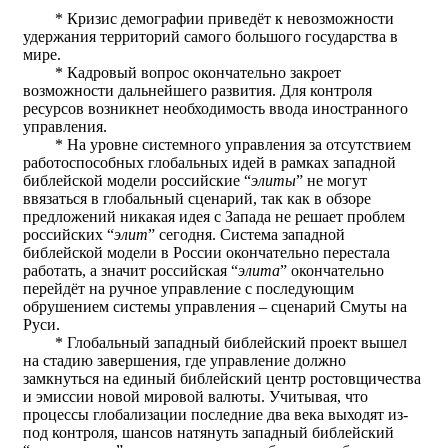
* Кризис демографии приведёт к невозможности
удержания территорий самого большого государства в
мире.
* Кадровый вопрос окончательно закроет
возможности дальнейшего развития. Для контроля
ресурсов возникнет необходимость ввода иностранного
управления.
* На уровне системного управления за отсутствием
работоспособных глобальных идей в рамках западной
библейской модели российские “
элиты
” не могут
ввязаться в глобальный сценарий, так как в обзоре
предложений никакая идея с Запада не решает проблем
российских “
элит
” сегодня. Система западной
библейской модели в России окончательно перестала
работать, а значит российская “
элита
” окончательно
перейдёт на ручное управление с последующим
обрушением системы управления – сценарий Смуты на
Руси.
* Глобальный западный библейский проект вышел
на стадию завершения, где управление должно
замкнуться на единый библейский центр ростовщичества
и эмиссии новой мировой валюты. Учитывая, что
процессы глобализации последние два века выходят из-
под контроля, шансов натянуть западный библейский