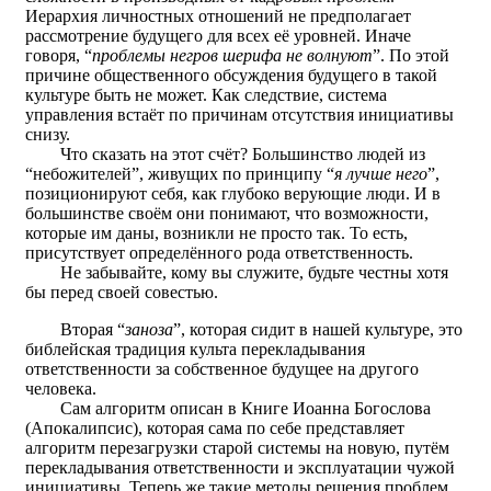
Иерархия личностных отношений не предполагает
рассмотрение будущего для всех её уровней. Иначе
говоря, “
проблемы негров шерифа не волнуют
”. По этой
причине общественного обсуждения будущего в такой
культуре быть не может. Как следствие, система
управления встаёт по причинам отсутствия инициативы
снизу.
Что сказать на этот счёт? Большинство людей из
“небожителей”, живущих по принципу “
я лучше него
”,
позиционируют себя, как глубоко верующие люди. И в
большинстве своём они понимают, что возможности,
которые им даны, возникли не просто так. То есть,
присутствует определённого рода ответственность.
Не забывайте, кому вы служите, будьте честны хотя
бы перед своей совестью.
Вторая “
заноза
”, которая сидит в нашей культуре, это
библейская традиция культа перекладывания
ответственности за собственное будущее на другого
человека.
Сам алгоритм описан в Книге Иоанна Богослова
(Апокалипсис), которая сама по себе представляет
алгоритм перезагрузки старой системы на новую, путём
перекладывания ответственности и эксплуатации чужой
инициативы. Теперь же такие методы решения проблем