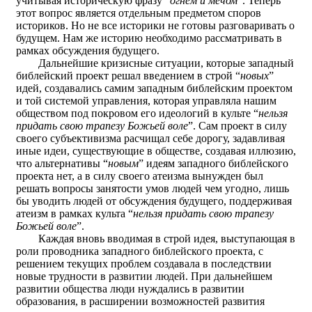
учитывая историческую фразу “
огнём и мечом
”. Теперь
этот вопрос является отдельным предметом споров
историков. Но не все историки не готовы разговаривать о
будущем. Нам же историю необходимо рассматривать в
рамках обсуждения будущего.
Дальнейшие кризисные ситуации, которые западный
библейский проект решал введением в строй “
новых
”
идей, создавались самим западным библейским проектом
и той системой управления, которая управляла нашим
обществом под покровом его идеологий в культе “
нельзя
придать свою трапезу Божьей воле
”. Сам проект в силу
своего субъективизма расчищал себе дорогу, задавливая
иные идеи, существующие в обществе, создавая иллюзию,
что альтернативы “
новым
” идеям западного библейского
проекта нет, а в силу своего атеизма вынужден был
решать вопросы занятости умов людей чем угодно, лишь
бы уводить людей от обсуждения будущего, поддерживая
атеизм в рамках культа “
нельзя придать свою трапезу
Божьей воле
”.
Каждая вновь вводимая в строй идея, выступающая в
роли проводника западного библейского проекта, с
решением текущих проблем создавала в последствии
новые трудности в развитии людей. При дальнейшем
развитии общества люди нуждались в развитии
образования, в расширении возможностей развития