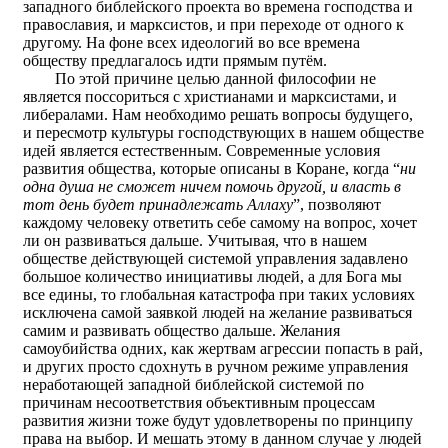
западного библейского проекта во времена господства и
православия, и марксистов, и при переходе от одного к
другому. На фоне всех идеологий во все времена
обществу предлагалось идти прямым путём.
По этой причине целью данной философии не
является поссориться с христианами и марксистами, и
либералами. Нам необходимо решать вопросы будущего,
и пересмотр культуры господствующих в нашем обществе
идей является естественным. Современные условия
развития общества, которые описаны в Коране, когда “
ни
одна душа не сможет ничем помочь другой, и власть в
тот день будет принадлежать Аллаху
”, позволяют
каждому человеку ответить себе самому на вопрос, хочет
ли он развиваться дальше. Учитывая, что в нашем
обществе действующей системой управления задавлено
большое количество инициативы людей, а для Бога мы
все едины, то глобальная катастрофа при таких условиях
исключена самой заявкой людей на желание развиваться
самим и развивать общество дальше. Желания
самоубийства одних, как жертвам агрессии попасть в рай,
и других просто сдохнуть в ручном режиме управления
неработающей западной библейской системой по
причинам несоответствия объективным процессам
развития жизни тоже будут удовлетворены по принципу
права на выбор. И мешать этому в данном случае у людей