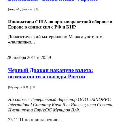
|
Андрей Девятов
|
|
0
Инициатива США по противоракетной обороне в
Европе в связке сил с РФ и КНР
Диалектический материализм Маркса учит, что
«политика…
28 ноября 2011 в 20:59
Черный Дракон накануне взлета:
возможности и выгоды России
|
Муниров В.Ф.
|
|
0
На снимке: Генеральный директор ООО «SINOPEC
International Company Rus» Лян Яньцзи; член Совета
Института ЕврАзЭС Муниров В.Ф.
25.11.11 по приглашению…