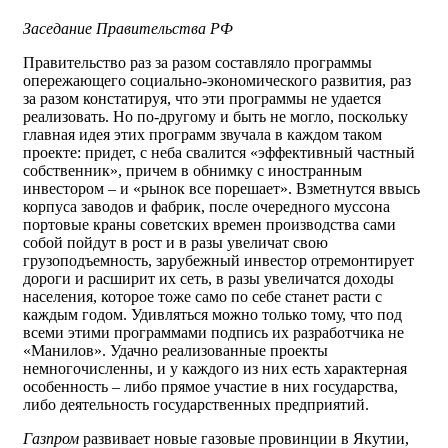
Заседание Правительства РФ
Правительство раз за разом составляло программы
опережающего социально-экономического развития, раз
за разом констатируя, что эти программы не удается
реализовать. Но по-другому и быть не могло, поскольку
главная идея этих программ звучала в каждом таком
проекте: придет, с неба свалится «эффективный частный
собственник», причем в обнимку с иностранным
инвестором – и «рынок все порешает». Взметнутся ввысь
корпуса заводов и фабрик, после очередного муссона
портовые краны советских времен производства сами
собой пойдут в рост и в разы увеличат свою
грузоподъемность, зарубежный инвестор отремонтирует
дороги и расширит их сеть, в разы увеличатся доходы
населения, которое тоже само по себе станет расти с
каждым годом. Удивляться можно только тому, что под
всеми этими программами подпись их разработчика не
«Манилов». Удачно реализованные проекты
немногочисленны, и у каждого из них есть характерная
особенность – либо прямое участие в них государства,
либо деятельность государственных предприятий.
Газпром
развивает новые газовые провинции в Якутии,