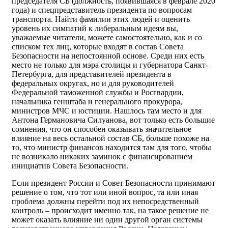
председателя СБ (должность, появившаяся в феврале 2020
года) и спецпредставитель президента по вопросам
транспорта. Найти фамилии этих людей и оценить
уровень их симпатий к либеральным идеям вы,
уважаемые читатели, можете самостоятельно, как и со
списком тех лиц, которые входят в состав Совета
Безопасности на непостоянной основе. Среди них есть
место не только для мэра столицы и губернатора Санкт-
Петербурга, для представителей президента в
федеральных округах, но и для руководителей
Федеральной таможенной службы и Росгвардии,
начальника генштаба и генерального прокурора,
министров МЧС и юстиции. Нашлось там место и для
Антона Германовича Силуанова, вот только есть большие
сомнения, что он способен оказывать значительное
влияние на весь остальной состав СБ, больше похоже на
то, что министр финансов находится там для того, чтобы
не возникало никаких заминок с финансированием
инициатив Совета Безопасности.
Если президент России и Совет Безопасности принимают
решение о том, что тот или иной вопрос, та или иная
проблема должны перейти под их непосредственный
контроль – происходит именно так, на такое решение не
может оказать влияние ни один другой орган системы