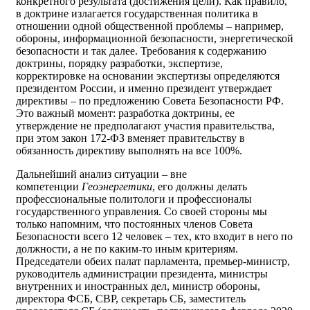
конкретного результата (достижения цели). Как правило,
в доктрине излагается государственная политика в
отношении одной общественной проблемы – например,
обороны, информационной безопасности, энергетической
безопасности и так далее. Требования к содержанию
доктрины, порядку разработки, экспертизе,
корректировке на основании экспертизы определяются
президентом России, и именно президент утверждает
директивы – по предложению Совета Безопасности РФ.
Это важный момент: разработка доктрины, ее
утверждение не предполагают участия правительства,
при этом закон 172-ФЗ вменяет правительству в
обязанность директиву выполнять на все 100%.
Дальнейший анализ ситуации – вне
компетенции
Геоэнергетики
, его должны делать
профессиональные политологи и профессионалы
государственного управления. Со своей стороны мы
только напомним, что постоянных членов Совета
Безопасности всего 12 человек – тех, кто входит в него по
должности, а не по каким-то иным критериям.
Председатели обеих палат парламента, премьер-министр,
руководитель администрации президента, министры
внутренних и иностранных дел, министр обороны,
директора ФСБ, СВР, секретарь СБ, заместитель