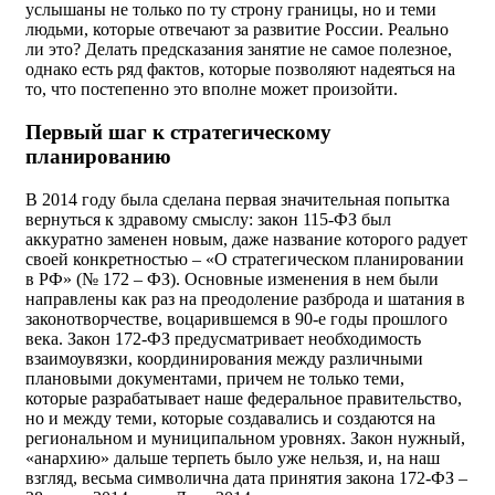
услышаны не только по ту строну границы, но и теми
людьми, которые отвечают за развитие России. Реально
ли это? Делать предсказания занятие не самое полезное,
однако есть ряд фактов, которые позволяют надеяться на
то, что постепенно это вполне может произойти.
Первый шаг к стратегическому
планированию
В 2014 году была сделана первая значительная попытка
вернуться к здравому смыслу: закон 115-ФЗ был
аккуратно заменен новым, даже название которого радует
своей конкретностью – «О стратегическом планировании
в РФ» (№ 172 – ФЗ). Основные изменения в нем были
направлены как раз на преодоление разброда и шатания в
законотворчестве, воцарившемся в 90-е годы прошлого
века. Закон 172-ФЗ предусматривает необходимость
взаимоувязки, координирования между различными
плановыми документами, причем не только теми,
которые разрабатывает наше федеральное правительство,
но и между теми, которые создавались и создаются на
региональном и муниципальном уровнях. Закон нужный,
«анархию» дальше терпеть было уже нельзя, и, на наш
взгляд, весьма символична дата принятия закона 172-ФЗ –