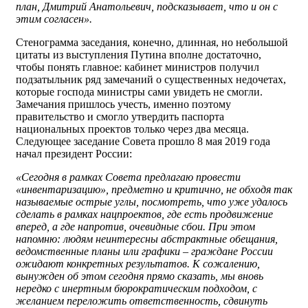
план, Дмитрий Анатольевич, подсказывает, что и он с
этим согласен».
Стенограмма заседания, конечно, длинная, но небольшой
цитаты из выступления Путина вполне достаточно,
чтобы понять главное: кабинет министров получил
подзатыльник ряд замечаний о существенных недочетах,
которые господа министры сами увидеть не смогли.
Замечания пришлось учесть, именно поэтому
правительство и смогло утвердить паспорта
национальных проектов только через два месяца.
Следующее заседание Совета прошло 8 мая 2019 года
начал президент России:
«Сегодня в рамках Совета предлагаю провести
«инвентаризацию», предметно и критично, не обходя так
называемые острые углы, посмотреть, что уже удалось
сделать в рамках нацпроектов, где есть продвижение
вперед, а где напротив, очевидные сбои. При этом
напомню: людям неинтересны абстрактные обещания,
ведомственные планы или графики – граждане России
ожидают конкретных результатов. К сожалению,
вынужден об этом сегодня прямо сказать, мы вновь
нередко с инертным бюрократическим подходом, с
желанием переложить ответственность, сдвинуть