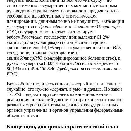
энергетических компаний из тех, что «на слуху», но
список именно государственных компаний, к которым
руководство страны имеет возможность предъявлять все
требования, выработанные в стратегическом
планировании, длинным точно не получится. 100% акций
у государства в
Транснефти
и в
Системном Операторе
ЕЭС
, государство полностью контролирует
работу
Росатома
, государству принадлежит 61,2%
акций
РусГидро
напрямую (в лице министерства
финансов) и еще 13,1% через государственный банк
ВТБ
,
государству принадлежит две трети
акций
ИнтерРАО
(квалифицированное большинство), в
руках государства 88,04% акций
Россетей
и через него
80,13% акций
ФСК ЕЭС (федеральная сетевая компания
ЕЭС)
.
Вот, собственно, и весь список, который мы привели не
случайно, его нужно «держать в уме» и дальше. Но закон
172-ФЗ содержит другое очень важное положение –
реализация положений доктрин и стратегических планов
развития строго обязательны для всех государственных
органов управления и органов управления федеральными
объединениями.
Концепция, доктрина, стратегический план