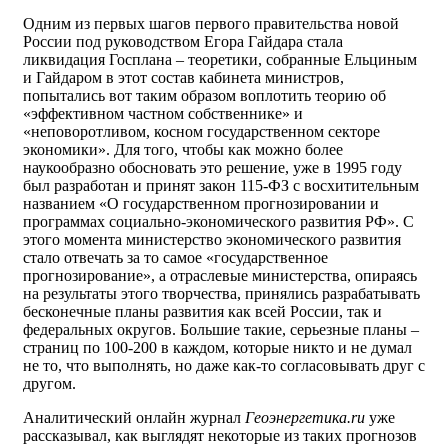
Одним из первых шагов первого правительства новой
России под руководством Егора Гайдара стала
ликвидация Госплана – теоретики, собранные Ельциным
и Гайдаром в этот состав кабинета министров,
попытались вот таким образом воплотить теорию об
«эффективном частном собственнике» и
«неповоротливом, косном государственном секторе
экономики». Для того, чтобы как можно более
наукообразно обосновать это решение, уже в 1995 году
был разработан и принят закон 115-ФЗ с восхитительным
названием «О государственном прогнозировании и
программах социально-экономического развития РФ». С
этого момента министерство экономического развития
стало отвечать за то самое «государственное
прогнозирование», а отраслевые министерства, опираясь
на результаты этого творчества, принялись разрабатывать
бесконечные планы развития как всей России, так и
федеральных округов. Большие такие, серьезные планы –
страниц по 100-200 в каждом, которые никто и не думал
не то, что выполнять, но даже как-то согласовывать друг с
другом.
Аналитический онлайн журнал
Геоэнергетика.ru
уже
рассказывал, как выглядят некоторые из таких прогнозов