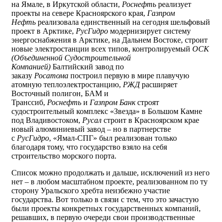
на Ямале, в Иркутской области,
Роснефть
реализует
проекты на севере Красноярского края,
Газпром
Нефть
реализовала единственный на сегодня шельфовый
проект в Арктике,
РусГидро
модернизирует систему
энергоснабжения в Арктике, на Дальнем Востоке, строит
новые электростанции всех типов, контролируемый
ОСК
(Объединенной Судостроительной
Компанией)
Балтийский завод по
заказу
Росатома
построил первую в мире плавучую
атомную теплоэлектростанцию,
РЖД
расширяет
Восточный полигон, БАМ и
Транссиб,
Роснефть
и
Газпром Банк
строят
судостроительный комплекс «Звезда» в Большом Камне
под Владивостоком,
Русал
строит в Красноярском крае
новый алюминиевый завод – но в партнерстве
с
РусГидро
, «Ямал-СПГ» был реализован только
благодаря тому, что государство взяло на себя
строительство морского порта.
Список можно продолжать и дальше, исключений из него
нет – в любом масштабном проекте, реализованном по ту
сторону Уральского хребта неизбежно участие
государства. Вот только в связи с тем, что это зачастую
были проекты конкретных государственных компаний,
решавших, в первую очереди свои производственные