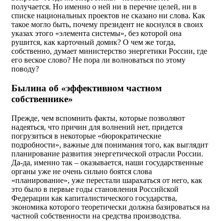
получается. Но именно о ней ни в перечне целей, ни в
списке национальных проектов не сказано ни слова. Как
такое могло быть, почему президент не коснулся в своих
указах этого «элемента системы», без которой она
рушится, как карточный домик? О чем же тогда,
собственно, думает министерство энергетики России, где
его веское слово? Не пора ли волноваться по этому
поводу?
Былина об «эффективном частном
собственнике»
Прежде, чем вспомнить факты, которые позволяют
надеяться, что причин для волнений нет, придется
погрузиться в некоторые «бюрократические
подробности», важные для понимания того, как выглядит
планирование развития энергетической отрасли России.
Да-да, именно так – оказывается, наши государственные
органы уже не очень сильно боятся слова
«планирование», уже перестали шарахаться от него, как
это было в первые годы становления Российской
Федерации как капиталистического государства,
экономика которого теоретически должна базироваться на
частной собственности на средства производства.