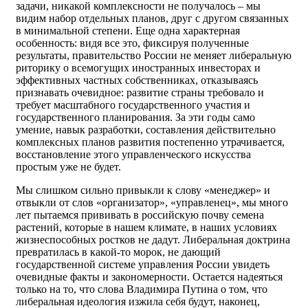
задачи, никакой комплексности не получалось – мы
видим набор отдельных планов, друг с другом связанных
в минимальной степени. Еще одна характерная
особенность: видя все это, фиксируя полученные
результаты, правительство России не меняет либеральную
риторику о всемогущих иностранных инвесторах и
эффективных частных собственниках, отказываясь
признавать очевидное: развитие страны требовало и
требует масштабного государственного участия и
государственного планирования. За эти годы само
умение, навык разработки, составления действительно
комплексных планов развития постепенно утрачивается,
восстановление этого управленческого искусства
простым уже не будет.
Мы слишком сильно привыкли к слову «менеджер» и
отвыкли от слов «организатор», «управленец», мы много
лет пытаемся прививать в российскую почву семена
растений, которые в нашем климате, в наших условиях
жизнеспособных ростков не дадут. Либеральная доктрина
превратилась в какой-то морок, не дающий
государственной системе управления России увидеть
очевидные факты и закономерности. Остается надеяться
только на то, что слова Владимира Путина о том, что
либеральная идеология изжила себя будут, наконец,