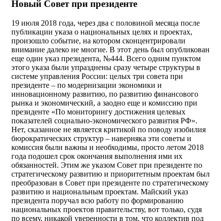
Новый Совет при президенте
19 июля 2018 года, через два с половиной месяца после
публикации указа о национальных целях и проектах,
произошло событие, на котором сконцентрировали
внимание далеко не многие. В этот день был опубликован
еще один указ президента, №444. Всего одним пунктом
этого указа были упразднены сразу четыре структуры в
системе управления России: целых три совета при
президенте – по модернизации экономики и
инновационному развитию, по развитию финансового
рынка и экономический, а заодно еще и комиссию при
президенте «По мониторингу достижения целевых
показателей социально-экономического развития РФ».
Нет, сказанное не является критикой по поводу изобилия
бюрократических структур – наверняка эти советы и
комиссия были важны и необходимы, просто летом 2018
года подошел срок окончания выполнения ими их
обязанностей. Этим же указом Совет при президенте по
стратегическому развитию и приоритетным проектам был
преобразован в Совет при президенте по стратегическому
развитию и национальным проектам. Майский указ
президента поручал всю работу по формированию
национальных проектов правительству, вот только, судя
по всему, никакой уверенности в том, что коллектив под