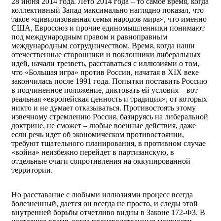
28 июня 2014 года. Лето 2014 года – то самое время, когда
коллективный Запад максимально наглядно показал, что
такое «цивилизованная семья народов мира», что именно
США, Евросоюз и прочие единомышленники понимают
под международным правом и равноправным
международным сотрудничеством. Время, когда наши
отечественные сторонники и поклонники либеральных
идей, начали трезветь, расставаться с иллюзиями о том,
что «Большая игра» против России, начатая в XIX веке
закончилась после 1991 года. Попытки поставить Россию
в подчиненное положение, диктовать ей условия – вот
реальная «европейская ценность и традиция», от которых
никто и не думает отказываться. Противостоять этому
извечному стремлению Россия, базируясь на либеральной
доктрине, не сможет – любые военные действия, даже
если речь идет об экономическом противостоянии,
требуют тщательного планирования, в противном случае
«война» неизбежно перейдет в партизанскую, в
отдельные очаги сопротивления на оккупированной
территории.
Но расставание с любыми иллюзиями процесс всегда
болезненный, дается он всегда не просто, и следы этой
внутренней борьбы отчетливо видны в Законе 172-ФЗ. В