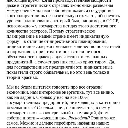
настоящее время, когда производственные мощности
даже в стратегических отраслях экономики разделены
между очень многими собственниками, а государство
контролирует лишь незначительную их часть, обеспечить
уровень планирования, который был, например, в СССР,
невозможно – у государства нет для этого достаточного
количества ресурсов. Потому стратегическое
планирование в нашей стране имеет индикативную
форму – в отличие от директивного планирования,
индикативное содержит меньшее количество показателей
и нормативов, при этом эти показатели не носят
обязательного характера для частных и смешанных
предприятий, а служат для них только ориентиром. Да,
для государственных предприятий эти индикативные
показатели строго обязательны, но это ведь только в
теории красиво.
Мы не будем пытаться говорить про все отрасли
экономики, нам интереснее энергетика, тут все видно,
как на ладони. Сколько у нас на все 100%
государственных предприятий, не входящих в категорию
«смешанные»?
Газпром
– нет, не получается, в нем у
государства только контрольный пакет акций, форма
собственности – «смешанная».
Роснефть
? Ровно то же
самое. Можно и дальше перебирать названия наших