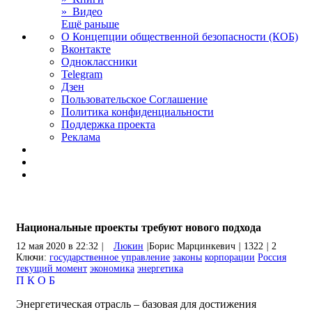
» Видео
Ещё раньше
О Концепции общественной безопасности (КОБ)
Вконтакте
Одноклассники
Telegram
Дзен
Пользовательское Соглашение
Политика конфиденциальности
Поддержка проекта
Реклама
Национальные проекты требуют нового подхода
12 мая 2020 в 22:32
|
Люкин
|
Борис Марцинкевич
|
1322
|
2
Ключи:
государственное управление
законы
корпорации
Россия
текущий момент
экономика
энергетика
П
К
О
Б
Энергетическая отрасль – базовая для достижения