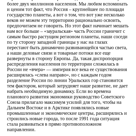
более двух миллионов населения. Мы любим вспоминать
и ценим тот факт, что Россия – крупнейшее по площади
государство планеты, а вот о том, что вот уже несколько
веков не можем эту территорию рационально освоить,
предпочитаем не говорить. Но этот факт начинает мешать
нам все больше – «зауральская» часть России граничит с
самым быстро растущим регионом планеты, наши соседи
по ту сторону западной границы у нас на глазах
перестают быть динамично развивающейся частью света,
а наши деловые связи и товарные потоки все еще
развернуты в сторону Европы. Да, такая диспропорция
распределения населения по территории сложилась в
России не «вчера» — империя все века ее существования
расширялась «слева направо», но с каждым годом
разделение России по линии Уральских гор становится
тем фактором, который затрудняет наше развитие, не дает
набрать необходимую динамику. Если во времена
планового развития экономики руководство Советского
Союза прилагало максимум усилий для того, чтобы на
Дальнем Востоке и в Арктике появлялись новые
промышленные и экономические центры, расширялись и
строились новые города, то после 1991 года ситуация
стала развиваться в прямо противоположном
направлении.