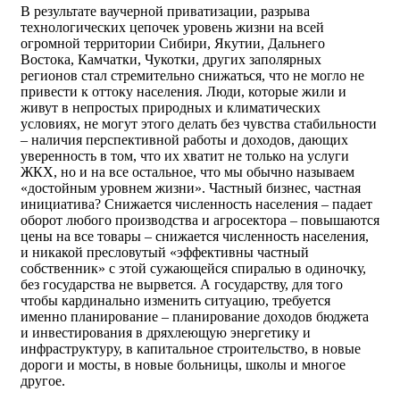
В результате ваучерной приватизации, разрыва
технологических цепочек уровень жизни на всей
огромной территории Сибири, Якутии, Дальнего
Востока, Камчатки, Чукотки, других заполярных
регионов стал стремительно снижаться, что не могло не
привести к оттоку населения. Люди, которые жили и
живут в непростых природных и климатических
условиях, не могут этого делать без чувства стабильности
– наличия перспективной работы и доходов, дающих
уверенность в том, что их хватит не только на услуги
ЖКХ, но и на все остальное, что мы обычно называем
«достойным уровнем жизни». Частный бизнес, частная
инициатива? Снижается численность населения – падает
оборот любого производства и агросектора – повышаются
цены на все товары – снижается численность населения,
и никакой пресловутый «эффективны частный
собственник» с этой сужающейся спиралью в одиночку,
без государства не вырвется. А государству, для того
чтобы кардинально изменить ситуацию, требуется
именно планирование – планирование доходов бюджета
и инвестирования в дряхлеющую энергетику и
инфраструктуру, в капитальное строительство, в новые
дороги и мосты, в новые больницы, школы и многое
другое.