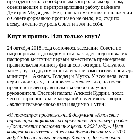
президенте стал своеобразным контрольным органом,
оценивающим и перепроверяющим работу кабинета
Дмитрия Медведева. Нет, никаких «кнутов» в положении
о Совете формально прописано не было, но, судя по
всему, именно эту роль Совет и взял на себя.
Кнут и пряник. Или только кнут?
24 октября 2018 года состоялось заседание Совета по
нацвопросам, с докладом о том, как идет подготовка их
паспортов выступил первый заместитель председателя
правительства министр финансов господин Силуанов,
затем друг за другом отчитались три заместителя премьер-
министра – Акимов, Голодец и Мутко. У всех дела, если
верить докладам, шли просто замечательно, но после
представителей правительства слово получил
руководитель Счетной палаты Алексей Кудрин, после
чего настроение в зале заседаний изменилось в корне.
Заключительное слово взял Владимир Путин:
«Я посмотрел предложенный документ «Ключевые
параметры национальных проектов». Например, раздел
«Достижение поставленных целей к 2021 году». Цели
конкретно изложены. А как мы будем двигаться к 2021
году? Здесь я ничего не вижу. Конечно, должен быть