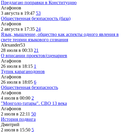
Предлагаю поправки в Конституцию
Агафонов
3 августа в 19:47
53
Общественная безопасность (база)
Агафонов
2 августа в 17:35
24
Язык, мышление, общество как аспекты одного явления в
свете теории языкового сознания
Alexander53
28 июля в 00:33
21
О вписании проектов/сценариев
Агафонов
26 июля в 18:15
1
Тупик караганодонов
Агафонов
26 июля в 18:05
6
Общественная безопасность
Агафонов
4 июля в 00:00
2
"Монголо-татары". СВО 13 века
Агафонов
2 июля в 22:11
50
История подвига
Дмитрий
2 июля в 15:50
5