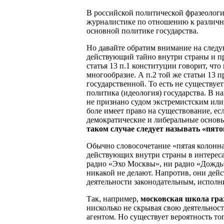
В российской политической фразеологи
журналистике по отношению к различ
основной политике государства.
Но давайте обратим внимание на следу
действующий тайно внутри страны и п
статья 13 п.1 конституции говорит, чт
многообразие. А п.2 той же статьи 13 
государственной. То есть не существуе
политика (идеология) государства. В н
не признано судом экстремистским или
боле имеет право на существование, е
демократические и либеральные основы
таком случае следует называть «пят
Обычно словосочетание «пятая колонн
действующих внутри страны в интерес
радио «Эхо Москвы», ни радио «Дождь»
никакой не делают. Напротив, они дейс
деятельности законодательным, исполн
Так, например,
московская школа гра
нисколько не скрывая свою деятельнос
агентом. Но существует вероятность тог