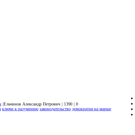
ч
|
Ельчинов Александр Петрович
|
1390
|
0
а
ключи к разумению
законодательство
демократия на марше