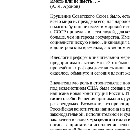
Иметь или не иметь …
»
(А. Я. Аронов)
Крушение Советского Союза было, есть
всего мира и, прежде всего, для наро
и масштабу оно не имеет в мировой ис
в СССР привела к власти людей, для к
больше, чем интересы государства. Им
социалистическую идею. Ликвидация С
к допетровским временам, а в экономич
Идеология реформ в значительной мере 
предпринимательстве. Но всё это было 
проведённых реформ достались лишь н
оказалось обмануто и сегодня влачит ж
Значительную роль в строительстве н
под воздействием США была создана су
написана новая конституция России.
И 
винить себя.
Решения принимались рук
референдумах. Возможно, это провоцир
Российская конституция написана на
п
законодательной, исполнительной и су
заключена в словах «
разделяй и власт
органа за принятие и исполнение реше
современной России должность президе