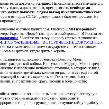
 занимается довольно успешно. Нынешние власть имущие для
то угодно, а для этого им, прежде всего,
необходимо
, что может показать людям выход из капиталистического
торого
история СССР превратилась в далёкое прошлое.
На
я пропаганда.
оплачены частным капиталом.
Именно СМИ извращают
имере Украины. Людей там просто зомбировали. В России это
налогично
. Читайте по этому вопросу статью Артюшенко
ЛЯЛИСЬ ФАЛЬШИВЫЕ «ИСТОРИЧЕСКИЕ ДОКУМЕНТЫ
».
о же на самом деле в нашем государстве является главным
 Козьма Прутков, будем зрить в корень.
риписывается испанскому генералу Эмилио Мола,
ходе гражданской войны. Наступая на Мадрид, Мола передал
бращение к населению испанской столицы, в котором заявил,
нии четырёх армейских колонн он располагает ещё пятой
решающий момент ударит с тыла. Этот термин быстро
пании, и, практически сразу, проник в большинство
войны «пятой колонной» называли нацистскую агентуру в
у этих стран немецкими войсками (диверсанты,
ррористы, и прочие группировки, ведущие тайную работу на