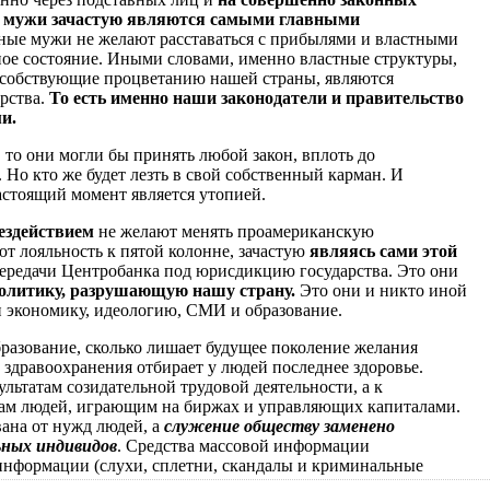
е мужи зачастую являются самыми главными
нные мужи не желают расставаться с прибылями и властными
ое состояние. Иными словами, именно властные структуры,
собствующие процветанию нашей страны, являются
рства.
То есть именно наши законодатели и правительство
и.
 то они могли бы принять любой закон, вплоть до
Но кто же будет лезть в свой собственный карман. И
астоящий момент является утопией.
ездействием
не желают менять проамериканскую
т лояльность к пятой колонне, зачастую
являясь сами этой
ередачи Центробанка под юрисдикцию государства. Это они
олитику, разрушающую нашу страну.
Это они и никто иной
экономику, идеологию, СМИ и образование.
бразование, сколько лишает будущее поколение желания
 здравоохранения отбирает у людей последнее здоровье.
ультатам созидательной трудовой деятельности, а к
ам людей, играющим на биржах и управляющих капиталами.
ана от нужд людей, а
служение обществу заменено
ных индивидов
. Средства массовой информации
 информации (слухи, сплетни, скандалы и криминальные