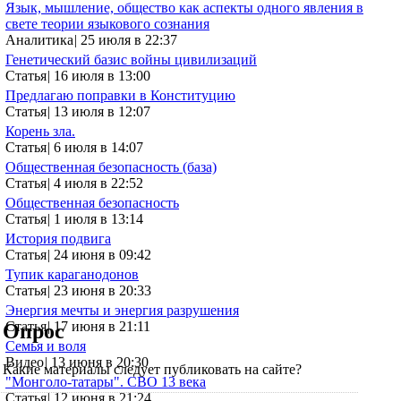
Язык, мышление, общество как аспекты одного явления в
свете теории языкового сознания
Аналитика
|
25 июля в 22:37
Генетический базис войны цивилизаций
Статья
|
16 июля в 13:00
Предлагаю поправки в Конституцию
Статья
|
13 июля в 12:07
Корень зла.
Статья
|
6 июля в 14:07
Общественная безопасность (база)
Статья
|
4 июля в 22:52
Общественная безопасность
Статья
|
1 июля в 13:14
История подвига
Статья
|
24 июня в 09:42
Тупик караганодонов
Статья
|
23 июня в 20:33
Энергия мечты и энергия разрушения
Статья
|
17 июня в 21:11
Опрос
Семья и воля
Видео
|
13 июня в 20:30
Какие материалы следует публиковать на сайте?
"Монголо-татары". СВО 13 века
Статья
|
12 июня в 21:24