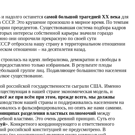
 и надолго останется
самой большой трагедией ХХ века
для
дов СССР. Это крушение произошло в мирное время. По темпам
тории прецедентов. Существовавшая система подбора кадров
оторых интересы собственной карьеры значили гораздо
енно они опорочили прекрасную по своей сути
ССР отбросила нашу страну в территориальном отношении
еском отношении – на десятилетия назад.
строилась на идеях либерализма, демократии и свободы в
предоставлено только избранным. В результате плоды
ебольшой группе лиц. Подавляющее большинство населения
алкое существование.
овой российской государственности сыграли США. Именно
ществующая в нашей стране экономическая модель, и
всё же при всём при этом, прежде всего, мы должны
оводством нашей страны и поддерживались населением на
овалось и фальсифицировалось, но опять же нами самими.
ринципах разделения властных полномочий
между
дебной властями. Это очень древний принцип. Суть его
вуй
». Конкретного координирующего и ответственного
ний российской конституцией не предусмотрено. В
нта (по конституции) является чисто номинальной.