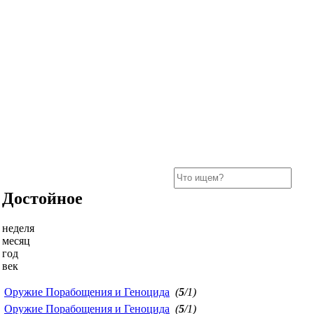
Достойное
неделя
месяц
год
век
Оружие Порабощения и Геноцида
(
5
/1)
Оружие Порабощения и Геноцида
(
5
/1)