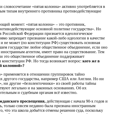
и словосочетание «пятая колонна» активно употребляется в
ным типам внутреннего противника противодействующие
ющий момент: «пятая колонна» – это противник,
ротиводействующие основной политике государства». Но
о в Российской Федерации признается идеологическое
прямо запрещает признание какой-либо идеологии в качестве
т и не может (по конституции РФ) существовать основная
ашем государстве любое общественное объединение, если оно
 иностранным агентом, имеет право на существование. Тем
сли это общественное объединение поддерживает
 конституции РФ. Но тогда возникает вопрос:
кого же в
ой колонной»?
а» применяется в отношении группировок тайно
ах другого государства, например США или Англии. Но ни
, ни другие «белоленточники» из своей работы тайны
твуют легально и на законных основаниях. Об их
ительным и судебным органам всё известно.
жданского просвещения,
действующая с начала 90-х годов и
ть, только совсем недавно была признана иностранным
о, что эта школа добьётся отмены решения суда, поскольку