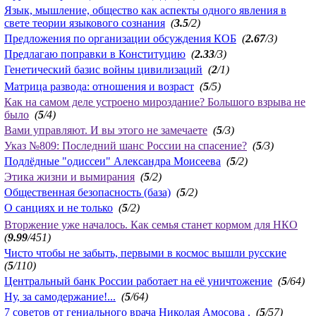
Язык, мышление, общество как аспекты одного явления в
свете теории языкового сознания
(
3.5
/2)
Предложения по организации обсуждения КОБ
(
2.67
/3)
Предлагаю поправки в Конституцию
(
2.33
/3)
Генетический базис войны цивилизаций
(
2
/1)
Матрица развода: отношения и возраст
(
5
/5)
Как на самом деле устроено мироздание? Большого взрыва не
было
(
5
/4)
Вами управляют. И вы этого не замечаете
(
5
/3)
Указ №809: Последний шанс России на спасение?
(
5
/3)
Подлёдные "одиссеи" Александра Моисеева
(
5
/2)
Этика жизни и вымирания
(
5
/2)
Общественная безопасность (база)
(
5
/2)
О санциях и не только
(
5
/2)
Вторжение уже началось. Как семья станет кормом для НКО
(
9.99
/451)
Чисто чтобы не забыть, первыми в космос вышли русские
(
5
/110)
Центральный банк России работает на её уничтожение
(
5
/64)
Ну, за самодержание!...
(
5
/64)
7 советов от гениального врача Николая Амосова .
(
5
/57)