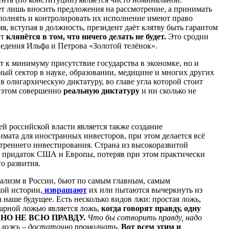
ет лишь вносить предложения на рассмотрение, а принимать
полнять и контролировать их исполнение имеют право
мя, вступая в должность, президент даёт клятву быть гарантом
нт
клянётся в том, что ничего делать не будет.
Это сродни
ведения Ильфа и Петрова «Золотой телёнок».
т к минимуму присутствие государства в экономке, но и
ный сектор в науке, образовании, медицине и многих других
в олигархическую диктатуру, во главе угла которой стоит
и этом совершенно
реальную диктатуру
и ни сколько не
 российской власти является также создание
мата для иностранных инвесторов, при этом делается всё
треннего инвестирования. Страна из высокоразвитой
й придаток США и Европы, потеряв при этом практически
о развития.
тализм в России, бьют по самым главным, самым
ой истории,
извращают
их или пытаются вычеркнуть из
 наше будущее. Есть несколько видов лжи: простая ложь,
варной ложью является ложь,
когда говорят правду, одну
ды, НО НЕ ВСЮ ПРАВДУ.
Что бы сотворить правду, надо
ь ложь – достаточно промолчать
.
Вот всем этим и