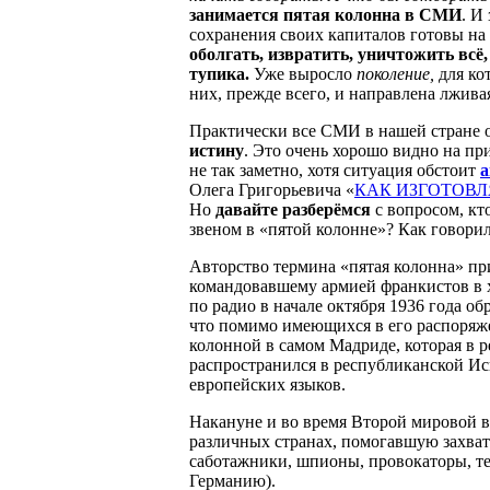
занимается пятая колонна в СМИ
. И
сохранения своих капиталов готовы на ч
оболгать, извратить, уничтожить всё
тупика.
Уже выросло
поколение,
для ко
них, прежде всего, и направлена лжива
Практически все СМИ в нашей стране 
истину
. Это очень хорошо видно на пр
не так заметно, хотя ситуация обстоит
а
Олега Григорьевича «
КАК ИЗГОТОВ
Но
давайте разберёмся
с вопросом, кт
звеном в «пятой колонне»? Как говорил
Авторство термина «пятая колонна» п
командовавшему армией франкистов в 
по радио в начале октября 1936 года о
что помимо имеющихся в его распоряже
колонной в самом Мадриде, которая в 
распространился в республиканской Ис
европейских языков.
Накануне и во время Второй мировой 
различных странах, помогавшую захват
саботажники, шпионы, провокаторы, те
Германию).