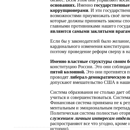
основаниях.
Именно
государственны
коррупционерами
. И эти государстве
возможностями приумножать своё личн
которые должны принимать законы спо
главными противниками нашего госуда
являются самыми заклятыми врагам
Если бы у законодателей было желание,
кардинального изменения конституции. 
поэтому проведение реформ сверху в н
Именно властные структуры своим б
конституцию России. Это они соблюдаю
пятой колонной.
Это они противятся п
проводят
либерал-демократическую п
допускают вмешательство США в наши 
Система образования не столько дает о
учиться и совершенствоваться. Система
Финансовая система привязана не к рез
ментальным и эмоциональным перепад
Политическая система полностью оторв
служением личным интересам отдель
распространяют все что угодно, кроме
истории).