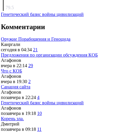
surov
79.5
Генетический базис войны цивилизаций
Комментарии
Оружие Порабощения и Геноцида
Каиргали
сегодня в 04:34
21
Предложения по организации обсуждения КОБ
Агафонов
вчера в 22:14
29
Что с КОБ
Агафонов
вчера в 19:30
2
Санация сайта
Агафонов
позавчера в 22:24
4
Генетический базис войны цивилизаций
Агафонов
позавчера в 19:18
10
Корень зла.
Дмитрий
позавчера в 09:18
11