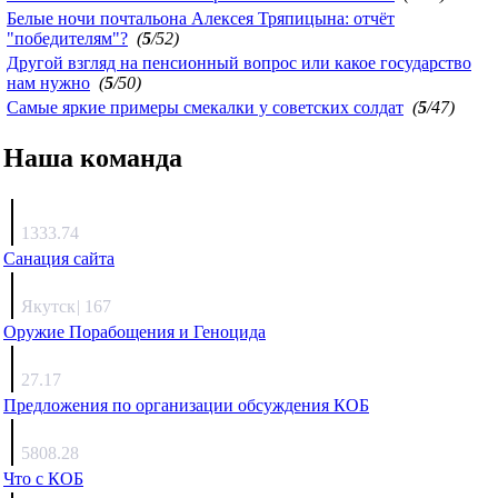
Белые ночи почтальона Алексея Тряпицына: отчёт
"победителям"?
(
5
/52)
Другой взгляд на пенсионный вопрос или какое государство
нам нужно
(
5
/50)
Самые яркие примеры смекалки у советских солдат
(
5
/47)
Наша команда
Агафонов
1333.74
Санация сайта
Каиргали
Якутск
|
167
Оружие Порабощения и Геноцида
Михаил Михайлович
27.17
Предложения по организации обсуждения КОБ
Люкин
5808.28
Что с КОБ