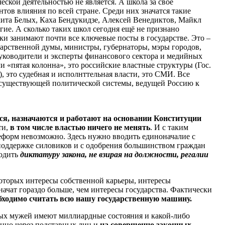
еской деятельностью не является. А школа за своё
тов влияния по всей стране. Среди них значатся такие
ита Белых, Каха Бендукидзе, Алексей Венедиктов, Майкл
гие. А сколько таких школ сегодня ещё не признано
 занимают почти все ключевые посты в государстве. Это –
арственной думы, министры, губернаторы, мэры городов,
уководители и эксперты финансового сектора и медийных
и «пятая колонна», это российские властные структуры (Гос.
, это судебная и исполнттельная власти, это СМИ. Все
 существующей политической системы, ведущей Россию к
ся, назначаются и работают на основании Конституции
ти,
в том числе властью ничего не менять
. И с таким
форм невозможно. Здесь нужно вводить единоначалие с
оддержке силовиков и с одобрения большинством граждан
водить
диктатуру закона, не взирая на должности, регалии
которых интересы собственной карьеры, интересы
начат гораздо больше, чем интересы государства. Фактически
бходимо считать всю нашу государственную машину.
ых мужей имеют миллиардные состояния и какой-либо
енно через подставных лиц и
на совершенно законных