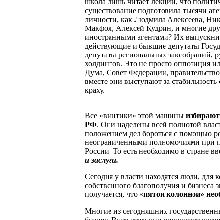
школа лишь читает лекции, что политич
существование подготовила тысячи аген
личности, как Людмила Алексеева, Ник
Макфол, Алексей Кудрин, и многие дру
иностранными агентами? Их выпускники
действующие и бывшие депутаты Госуд
депутаты региональных заксобраний, р
холдингов. Это не просто оппозиция ил
Дума, Совет Федерации, правительство)
вместе они выступают за стабильность
краху.
Все «винтики» этой машины
избирают
РФ
. Они наделены всей полнотой влас
положением дел бороться с помощью ре
неограниченными полномочиями при п
России. То есть необходимо в стране в
и заслуги.
Сегодня у власти находятся люди, для 
собственного благополучия и бизнеса з
получается, что «
пятой колонной» нео
Многие из сегодняшних государственн
бизнес. Всем этим они управляют косв