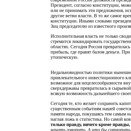
Президент, согласно конституции, мож
или не принимать эти предложения, ис
другие ветви власти. В то же самое вре
конституции. Иными словами президе
Зиц председателю из известного произ
Исполнительная власть не только своди
стремится ликвидировать государствен
областях. Сегодня Россия превратилась 
прибыль, где правят балом деньги. Пр
утопическую.
Недальновидностью политики нынешней
привлекательного инвестиционного кли
возможное для нецелесообразности вну
сверхдержавы превратилась в сырьево
всякую возможность дальнейшего своег
Сегодня те, кто желает сохранить капи
существенным событиям нашей советск
памяти народа, покушаясь тем самым на
наглая ложь и статистика. Но самой ко
только правду, ничего кроме прав
начать говорить. А что бы сотворит