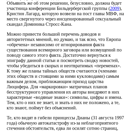
Объявить же об этом решении, безусловно, должна будет
участница конференции Бильдербергской группы (
2009
),
Кристин Лагард, которую возвели на пост главы МВФ, на
место свергнутого через инсценированный сексуальный
скандал Доминика Стросс-Кана.
Можно привести большой перечень доводов и
авторитетных мнений, но думаю, и так ясно, что Европа
«обречена» независимо от игнорирования факта
существования всемирного заговора или возмущений по
поводу самого этого факта. Достаточно вернуться к
эпиграфу данной статьи и посмотреть сводку новостей,
чтобы убедиться в скорых и неотвратимых «переменах».
К тому же планы тайных обществ считаются (членами
этих обществ и стоящими за ними кукловодами) самым
важным делом, приближающим приход царства
Люцифера. Для «маркировки» матричных планов
бесструктурного управления их авторы внедряют в них
характерные «водяные знаки»: символы, цифры и имена.
Тем, кто о них не знает, и знать о них не положено, а те,
кто знают, поймут без объяснений.
Те, кто видят в гибели принцессы Дианы (31 августа 1997
года) обычную автокатастрофу из-за неблагоприятного
стечения обстоятельств, едва ли осилят сотню страниц,