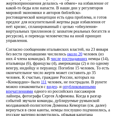
жертвоприношения делались «в обмен» на избавление от
какой-то беды или напасти. В наши дни у регуляторов
мировой экономики и авторов библейско-
ростовщической концепции есть одна проблема, и готов
предлог для искупительной жертвы ради избавления от
неё: кризис, спланированный с целью «обнуления»
виртуальных триллионов (с захватом реальных богатств и
ресурсов), и перевода человечества на иной принцип
управления.
Согласно сообщениям итальянских властей, на 23 января
без вести пропавшими числились
около 20
человек (из
них 4 члена команды). В
числе
пострадавших
немцы (14),
итальянцы (6), французы (4), американцы (2) и по одному
венгру, индийцу и перуанцу. Погибли 15 человек. То есть
окончательное число жертв может составить до 35
человек. К счастью, граждане России, которых на
«Конкордии» было
111
человек, не пострадали. В рунете
можно ознакомиться с
видео
- и
опубликованными
впечатлениями
одного из российских пассажиров
лайнера, фотографа Сергея Алфимова. Когда в разгар
событий звучали команды, дублируемые румынской
молдаванкой-полиглотом Домника Кемортан (см. далее)
вернуться в свои каюты, немцы послушно подчинились, а
русские матерно возмутились, обзывая капитана