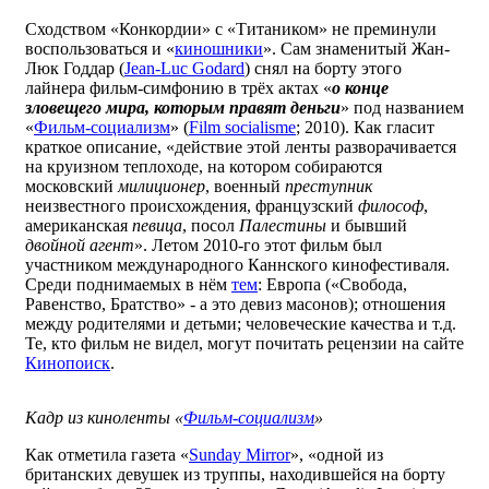
Сходством «Конкордии» с «Титаником» не преминули
воспользоваться и «
киношники
». Сам знаменитый Жан-
Люк Годдар (
Jean-Luc Godard
) снял на борту этого
лайнера фильм-симфонию в трёх актах «
о конце
зловещего мира, которым правят деньги
» под названием
«
Фильм-социализм
» (
Film socialisme
; 2010). Как гласит
краткое описание, «действие этой ленты разворачивается
на круизном теплоходе, на котором собираются
московский
милиционер
, военный
преступник
неизвестного происхождения, французский
философ
,
американская
певица
, посол
Палестины
и бывший
двойной агент
». Летом 2010-го этот фильм был
участником международного Каннского кинофестиваля.
Среди поднимаемых в нём
тем
: Европа («Свобода,
Равенство, Братство» - а это девиз масонов); отношения
между родителями и детьми; человеческие качества и т.д.
Те, кто фильм не видел, могут почитать рецензии на сайте
Кинопоиск
.
Кадр из киноленты «
Фильм-социализм
»
Как отметила газета «
Sunday Mirror
», «одной из
британских девушек из труппы, находившейся на борту