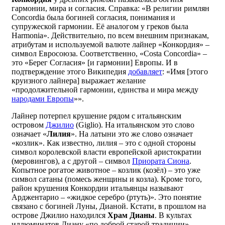
гармонии, мира и согласия. Справка: «В религии римлян
Concordia была богиней согласия, понимания и
супружеской гармонии. Её аналогом у греков была
Harmonia». Действительно, по всем внешним признакам,
атрибутам и используемой валюте лайнер «Конкордия» –
символ Евросоюза. Соответственно, «Costa Concordia» –
это «Берег Согласия» [и гармонии] Европы. И в
подтверждение этого Википедия
добавляет
: «Имя [этого
круизного лайнера] выражает желание
«продолжительной гармонии, единства и мира между
народами Европы
»».
Лайнер потерпел крушение рядом с итальянским
островом
Джилио
(Giglio). На итальянском это слово
означает «
Лилия
». На латыни это же слово означает
«козлик». Как известно, лилия – это с одной стороны
символ королевской власти европейской аристократии
(меровингов), а с другой – символ
Приората Сиона
.
Копытное рогатое животное – козлик (козёл) – это уже
символ сатаны (помесь женщины и козла). Кроме того,
район крушения Конкордии итальянцы называют
Арджентарио – «жидкое серебро (ртуть)». Это понятие
связано с богиней Луны, Дианой. Кстати, в прошлом на
острове Джилио находился
Храм Дианы
. В культах
иллюминатов Диану «по доброй старой традиции»