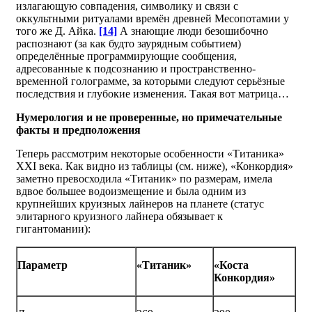
излагающую совпадения, символику и связи с
оккультными ритуалами времён древней Месопотамии у
того же Д. Айка.
[14]
А знающие люди безошибочно
распознают (за как будто заурядным событием)
определённые программирующие сообщения,
адресованные к подсознанию и пространственно-
временной голограмме, за которыми следуют серьёзные
последствия и глубокие изменения. Такая вот матрица…
Нумерология и не проверенные, но примечательные
факты и предположения
Теперь рассмотрим некоторые особенности «Титаника»
ХХI века. Как видно из таблицы (см. ниже), «Конкордия»
заметно превосходила «Титаник» по размерам, имела
вдвое большее водоизмещение и была одним из
крупнейших круизных лайнеров на планете (статус
элитарного круизного лайнера обязывает к
гигантомании):
Параметр
«Титаник»
«Коста
Конкордия»