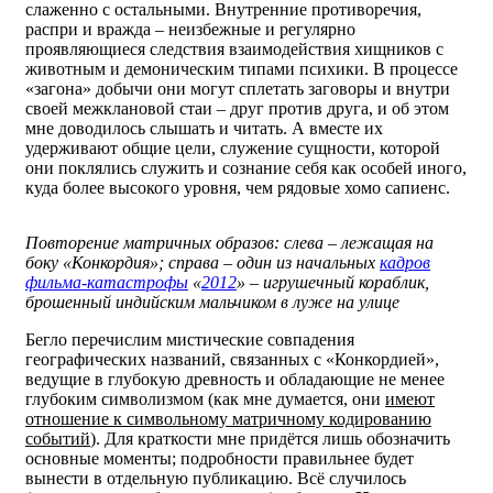
слаженно с остальными. Внутренние противоречия,
распри и вражда – неизбежные и регулярно
проявляющиеся следствия взаимодействия хищников с
животным и демоническим типами психики. В процессе
«загона» добычи они могут сплетать заговоры и внутри
своей межклановой стаи – друг против друга, и об этом
мне доводилось слышать и читать. А вместе их
удерживают общие цели, служение сущности, которой
они поклялись служить и сознание себя как особей иного,
куда более высокого уровня, чем рядовые хомо сапиенс.
Повторение матричных образов: слева – лежащая на
боку «Конкордия»; справа – один из начальных
кадров
фильма-катастрофы
«
2012
» – игрушечный кораблик,
брошенный индийским мальчиком в луже на улице
Бегло перечислим мистические совпадения
географических названий, связанных с «Конкордией»,
ведущие в глубокую древность и обладающие не менее
глубоким символизмом (как мне думается, они
имеют
отношение к символьному матричному кодированию
событий
). Для краткости мне придётся лишь обозначить
основные моменты; подробности правильнее будет
вынести в отдельную публикацию. Всё случилось