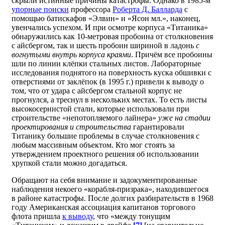
скрыли истинные причины катастрофы. Однако в 1985-м
упорные поиски
профессора
Роберта Д. Балларда
с
помощью батискафов «Элвин» и «Ясон мл.», наконец,
увенчались успехом. И при осмотре корпуса «Титаника»
обнаружились как 10-метровая пробоина от столкновения
с айсбергом, так и шесть пробоин шириной в ладонь
с
вогнутыми внутрь корпуса краями
. Причём все пробоины
шли по линии клёпки стальных листов. Лабораторные
исследования поднятого на поверхность куска обшивки с
отверстиями от заклёпок (в 1995 г.) привели к выводу о
том, что от удара с айсбергом стальной корпус не
прогнулся, а треснул в нескольких местах. То есть листы
высокосернистой стали, которые использовали при
строительстве «непотопляемого лайнера»
уже на стадии
проектирования и строительства
гарантировали
Титанику большие проблемы в случае столкновения с
любым массивным объектом. Кто мог стоять за
утверждением проектного решения об использовании
хрупкой стали можно догадаться.
Обращают на себя внимание и задокументированные
наблюдения некоего «корабля-призрака», находившегося
в районе катастрофы. После долгих разбирательств в 1968
году Американская ассоциация капитанов торгового
флота пришла
к выводу
, что «между тонущим