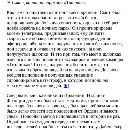
Э. Смит, капитан парохода «Титаник»
Как самый опытный капитан своего времени, Смит знал,
что в этих водах часто встречаются айсберги,
представляющие большую опасность, однако на сей раз
повёл корабль на полных парах. Он проигнорировал
восемь телеграмм, предписывавших ему снизить
скорость, не обращал внимания на предупреждения
офицеров, шёл на явные нарушения правил безопасности,
при эвакуации отдавал приказ спускать на воду
полупустые шлюпки. И это при том, что мест в шлюпках
имелось лишь на половину пассажиров и членов команды
«Титаника»! То есть, нарушения были такими, что
изначально обрекали людей на верную смерть. Делалось
всё для выполнения полученных указаний:
спровоцировать катастрофу, в которой погибло бы
максимальное число людей.
[6]
Следовательно, католики из Ирландии, Италии и
Франции должны были стать жертвами, принесёнными
на алтарь большого заговора, дабы в дальнейшем можно
было легко отвести все подозрения от Ордена и замести
следы. Подобный метод использовался в истории не раз.
Подобные рассуждения нередко встречаются у
исследователей подобных тем (в частности, у Дайен Экер