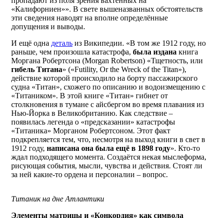
пропадают из поля зрения вахтенных на
«Калифорниен»». В свете вышеназванных обстоятельств
эти сведения наводят на вполне определённые
допущения и выводы.
И ещё одна
деталь
из Википедии. «В том же 1912 году, но
раньше, чем произошла катастрофа,
была издана
книга
Моргана Робертсона (Morgan Robertson) «Тщетность, или
гибель Титана
» («Futility, Or the Wreck of the Titan»),
действие которой происходило на борту пассажирского
судна «Титан», схожего по описанию и водоизмещению с
«Титаником». В этой книге «Титан» гибнет от
столкновения в тумане с айсбергом во время плавания из
Нью-Йорка в Великобританию. Как следствие –
появилась легенда о «предсказании» катастрофы
«Титаника» Морганом Робертсоном. Этот факт
подкрепляется тем, что, несмотря на выход книги в свет в
1912 году,
написана она была ещё в 1898 году
». Кто-то
ждал подходящего момента. Создаётся некая мыслеформа,
рисующая события, мысли, чувства и действия. Стоят ли
за ней какие-то ордена и персоналии – вопрос.
Титаник на дне Атлантики
Элементы матрицы и «Конкордия» как символа