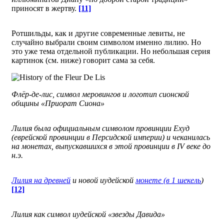
приносят в жертву.
[11]
Ротшильды, как и другие современные левиты, не
случайно выбрали своим символом именно лилию. Но
это уже тема отдельной публикации. Но небольшая серия
картинок (см. ниже) говорит сама за себя.
Флёр-де-лис, символ меровингов и логотип сионской
общины «Приорат Сиона»
Лилия была официальным символом провинции Ехуд
(еврейской провинции в Персидской империи) и чеканилась
на монетах, выпускавшихся в этой провинции в
IV
веке до
н.э.
Лилия на древней
и новой иудейской
монете (в 1 шекель
)
[12]
Лилия как символ иудейской «звезды Давида»