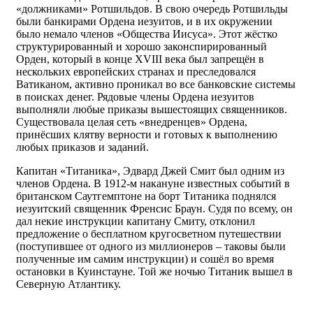
«должниками» Ротшильдов. В свою очередь Ротшильды
были банкирами Ордена иезуитов, и в их окружении
было немало членов «Общества Иисуса». Этот жёстко
структурированный и хорошо законспирированный
Орден, который в конце XVIII века был запрещён в
нескольких европейских странах и преследовался
Ватиканом, активно проникал во все банковские системы
в поисках денег. Рядовые члены Ордена иезуитов
выполняли любые приказы вышестоящих священников.
Существовала целая сеть «внедренцев» Ордена,
принёсших клятву верности и готовых к выполнению
любых приказов и заданий.
Капитан «Титаника», Эдвард Джей Смит был одним из
членов Ордена. В 1912-м накануне известных событий в
британском Саутгемптоне на борт Титаника поднялся
иезуитский священник Френсис Браун. Судя по всему, он
дал некие инструкции капитану Смиту, отклонил
предложение о бесплатном кругосветном путешествии
(поступившее от одного из миллионеров – таковы были
полученные им самим инструкции) и сошёл во время
остановки в Куинстауне. Той же ночью Титаник вышел в
Северную Атлантику.