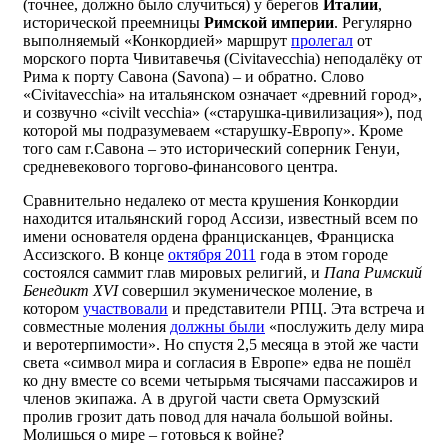
(точнее, должно было случиться) у берегов
Италии
,
исторической преемницы
Римской империи
. Регулярно
выполняемый «Конкордией» маршрут
пролегал
от
морского порта Чивитавечья (Civitavecchia) неподалёку от
Рима к порту Савона (Savona) – и обратно. Слово
«Civitavecchia» на итальянском означает «древний город»,
и созвучно «сivilt vecchia» («старушка-цивилизация»), под
которой мы подразумеваем «старушку-Европу». Кроме
того сам г.Савона – это исторический соперник Генуи,
средневекового торгово-финансового центра.
Сравнительно недалеко от места крушения Конкордии
находится итальянский город Ассизи, известный всем по
имени основателя ордена францисканцев, Франциска
Ассизского. В конце
октября 2011
года в этом городе
состоялся саммит глав мировых религий, и
Папа Римский
Бенедикт
XVI
совершил экуменическое моление, в
котором
участвовали
и представители РПЦ. Эта встреча и
совместные моления
должны были
«послужить делу мира
и веротерпимости». Но спустя 2,5 месяца в этой же части
света «символ мира и согласия в Европе» едва не пошёл
ко дну вместе со всеми четырьмя тысячами пассажиров и
членов экипажа. А в другой части света Ормузский
пролив грозит дать повод для начала большой войны.
Молишься о мире – готовься к войне?