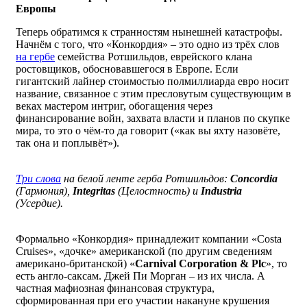
Европы
Теперь обратимся к странностям нынешней катастрофы.
Начнём с того, что «Конкордия» – это одно из трёх слов
на гербе
семейства Ротшильдов, еврейского клана
ростовщиков, обосновавшегося в Европе. Если
гигантский лайнер стоимостью полмиллиарда евро носит
название, связанное с этим пресловутым существующим в
веках мастером интриг, обогащения через
финансирование войн, захвата власти и планов по скупке
мира, то это о чём-то да говорит («как вы яхту назовёте,
так она и поплывёт»).
Три слова
на белой ленте герба Ротшильдов:
Concordia
(Гармония),
Integritas
(Целостность) и
Industria
(Усердие).
Формально «Конкордия» принадлежит компании «Costa
Cruises», «дочке» американской (по другим сведениям
американо-британской) «
Carnival
Corporation
&
Plc
», то
есть англо-саксам. Джей Пи Морган – из их числа. А
частная мафиозная финансовая структура,
сформированная при его участии накануне крушения