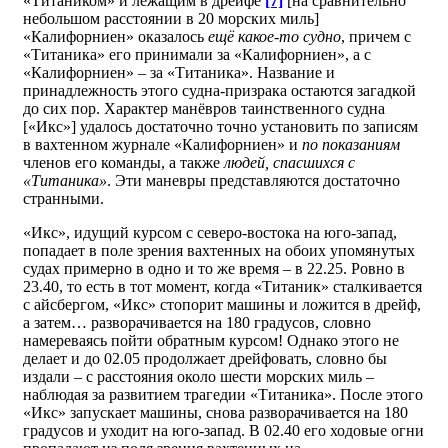
«Титаником» и лежащим в дрейфе
[7]
[на сравнительно
небольшом расстоянии в 20 морских миль]
«Калифорниен» оказалось
ещё какое-то судно
, причем с
«Титаника» его принимали за «Калифорниен», а с
«Калифорниен» – за «Титаника». Название и
принадлежность этого судна-призрака остаются загадкой
до сих пор. Характер манёвров таинственного судна
[«Икс»] удалось достаточно точно установить по записям
в вахтенном журнале «Калифорниен» и
по показаниям
членов его команды, а также
людей, спасшихся с
«Титаника»
. Эти маневры представляются достаточно
странными.
«Икс», идущий курсом с северо-востока на юго-запад,
попадает в поле зрения вахтенных на обоих упомянутых
судах примерно в одно и то же время – в 22.25. Ровно в
23.40, то есть в тот момент, когда «Титаник» сталкивается
с айсбергом, «Икс» стопорит машины и ложится в дрейф,
а затем… разворачивается на 180 градусов, словно
намереваясь пойти обратным курсом! Однако этого не
делает и до 02.05 продолжает дрейфовать, словно бы
издали – с расстояния около шести морских миль –
наблюдая за развитием трагедии «Титаника». После этого
«Икс» запускает машины, снова разворачивается на 180
градусов и уходит на юго-запад. В 02.40 его ходовые огни