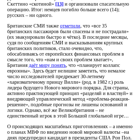
Скеттино «скотиной»
[13]
и организовали спасательную
операцию. Итог: немцев погибло больше всего (14);
русских – ни одного.
Британские СМИ также
отметили
, что «все 35
британских пассажиров были спасены и не пострадали»
(их эвакуировали быстро и чётко). В последние месяцы,
судя по сообщениям СМИ и высказываниям крупных
британских политиков, стало очевидно, что,
обосабливаясь от европейских финансовых проблем в
смысле того, что «нам и своих проблем хватает»,
Британия
даёт миру понять
, что «планирует коллапс
еврозоны». Здесь будет нелишне заметить, что немалое
число исследователей предрекает 30-летнему
«харизматичному принцу Вилли» (род. в 1982 г.) роль
лидера будущего Нового мирового порядка. Для страны,
активно практикующей принцип «разделяй и властвуй» и
внедряющий управленческий метод «проблема-реакция-
решение», подобные прогнозы не лишены оснований и
логики. Однако, всё же Великобритания – не
единственный игрок в этой Большой глобальной игре…
О происходящих масштабных приготовлениях – а именно
о планах МВФ по введению новой мировой валюты –на
днях предупредил кандидат в президенты США Рон Пол.