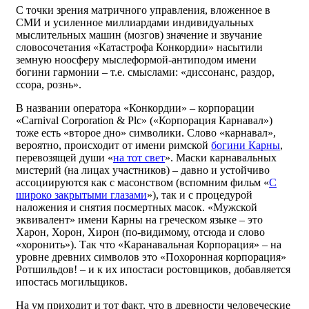
С точки зрения матричного управления, вложенное в
СМИ и усиленное миллиардами индивидуальных
мыслительных машин (мозгов) значение и звучание
словосочетания «Катастрофа Конкордии» насытили
земную ноосферу мыслеформой-антиподом имени
богини гармонии – т.е. смыслами: «диссонанс, раздор,
ссора, рознь».
В названии оператора «Конкордии» – корпорации
«Carnival Corporation & Plc» («Корпорация Карнавал»)
тоже есть «второе дно» символики. Слово «карнавал»,
вероятно, происходит от имени римской
богини Карны
,
перевозящей души «
на тот свет
». Маски карнавальных
мистерий (на лицах участников) – давно и устойчиво
ассоциируются как с масонством (вспомним фильм «
С
широко закрытыми глазами
»), так и с процедурой
наложения и снятия посмертных масок. «Мужской
эквивалент» имени Карны на греческом языке – это
Харон, Хорон, Хирон (по-видимому, отсюда и слово
«хоронить»). Так что «Каранавальная Корпорация» – на
уровне древних символов это «Похоронная корпорация»
Ротшильдов! – и к их ипостаси ростовщиков, добавляется
ипостась могильщиков.
На ум приходит и тот факт, что в древности человеческие