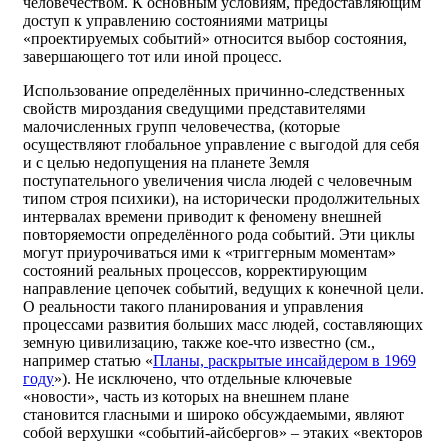
человечеством. К основным условиям, предоставляющим
доступ к управлению состояниями матрицы
«проектируемых событий» относится выбор состояния,
завершающего тот или иной процесс.
Использование определённых причинно-следственных
свойств мироздания сведущими представителями
малочисленных групп человечества, (которые
осуществляют глобальное управление с выгодой для себя
и с целью недопущения на планете Земля
поступательного увеличения числа людей с человечным
типом строя психики), на исторически продолжительных
интервалах времени приводит к феномену внешней
повторяемости определённого рода событий. Эти циклы
могут приурочиваться ими к «триггерным моментам»
состояний реальных процессов, корректирующим
направление цепочек событий, ведущих к конечной цели.
О реальности такого планирования и управления
процессами развития больших масс людей, составляющих
земную цивилизацию, также кое-что известно (см.,
например статью «
Планы, раскрытые инсайдером в 1969
году
»). Не исключено, что отдельные ключевые
«новости», часть из которых на внешнем плане
становится гласными и широко обсуждаемыми, являют
собой верхушки «событий-айсбергов» – этаких «векторов