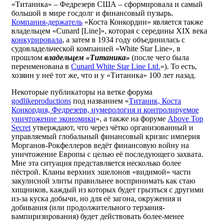
«Титаника» – Федрезерв США – сформировала и самый
большой в мире госдолг и финансовый пузырь.
Компания-держатель
«Коста Конкордии» является также
владельцем «Cunard [Line]», которая с середины XIX века
конкурировала
, а затем в 1934 году объединилась с
судовладельческой компанией «White Star Line», в
прошлом
владельцем «Титаника»
(после чего была
переименована в
Cunard White Star Line Ltd.
»). То есть,
хозяин у неё тот же, что и у «Титаника» 100 лет назад.
Некоторые публикаторы на ветке форума
godlikeproductions
под названием «
Титаник, Коста
Конкордия, Федрезерв, нумерология и контролируемое
уничтожение экономики
», а также на форуме
Above Top
Secret
утверждают, что через чётко организованный и
управляемый глобальный финансовый кризис империя
Морганов-Рокфеллеров ведёт финансовую войну на
уничтожение Европы с целью её последующего захвата.
Мне эта ситуация представляется несколько более
пёстрой. Кланы верхних эшелонов «видимой» части
закулисной элиты правильнее воспринимать как стаю
хищников, каждый из которых будет грызться с другими
из-за куска добычи, но для её загона, окружения и
добивания (или продолжительного терзания-
вампиризирования) будет действовать более-менее