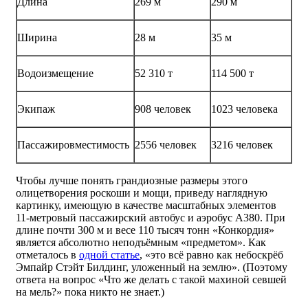
Длина
269 м
290 м
Ширина
28 м
35 м
Водоизмещение
52 310 т
114 500 т
Экипаж
908 человек
1023 человека
Пассажировместимость
2556 человек
3216 человек
Чтобы лучше понять грандиозные размеры этого
олицетворения роскоши и мощи, приведу наглядную
картинку, имеющую в качестве масштабных элементов
11-метровый пассажирский автобус и аэробус А380. При
длине почти 300 м и весе 110 тысяч тонн «Конкордия»
является абсолютно неподъёмным «предметом». Как
отметалось в
одной статье
, «это всё равно как небоскрёб
Эмпайр Стэйт Билдинг, уложенный на землю». (Поэтому
ответа на вопрос «Что же делать с такой махиной севшей
на мель?» пока никто не знает.)