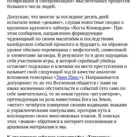
поляризации и синхронизации» мыслительных процессов
большого числа людей.
Допускаю, что многие за последние десять дней
испытали некое «дежавю», слушая новостные сводки о
крушении круизного лайнера «Коста Конкордия». При
этом сообщения, направленно формирующие
чудовищный по своим масштабам и последствиям
калейдоскоп событий прошлого и будущего, на образном
уровне обильно перемешаны с мифологией, символикой
и элементами заговора. В результате то и дело ощущаешь
себя участником игры, в которой серийный убийца
оставляет подсказки и ключики на месте преступления и
называет свой следующий ход (в качестве аналогии
вспомним телесериал «
Твин Пикс
»). Напрашивается
допущение: то ли это Вселенная общается с нами на
языке жизненных обстоятельств и событий (что само по
себе замечательно), то ли некая группа «регуляторов»,
претендующая на роль наместника Бога на Земле,
«метит» четвёртое измерение своими водяными знаками
и управленческими импульсами, проторяя путь к
воплощению своих многовековых планов. В поисках
этих «знаков» обратимся к интернет-поисковикам и
архивным материалам и мы.