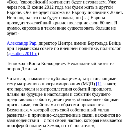
«Весь [европейский] континент будет неузнаваем. Уже
через год. В конце 2012 года мы будем жить в другой
Европе. Она не будет похожа на Европу последних 20 лет.
Не знаю, на что она будет похожа, но […] Европа
проходит тяжелейший кризис последние свои 60 лет. Я
думаю, еврозона в таком виде существовать больше не
будет».
Александр Рар
, директор Центра имени Бертольда Бейца
при Германском совете по внешней политике, политолог
(
декабрь 2011 г.
)
Теплоход «Коста Конкордия». Неожиданный визит на
остров Джильи
Читатели, знакомые с публикациями, затрагивающими
тему матричного программирования (МДП)
[1]
, знают,
что параллели и хитросплетения событий прошлого,
планы на будущее в настоящем и событий будущего
представляют собой единое целое, обладающее общими
признаками, свойствами и образами проявления.
Вселенная, у которой есть свой собственный «план
развития» и причинно-следственные связи, находится во
взаимодействии – с той своей частью, которая называется
ноосферой планеты Земля, и с её носителем,