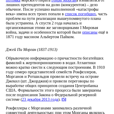
потомка
морского пирата
Генри Морган
а избавляться от
лишних претендентов на долю (конкурентов) – дело
обычное. После успешно выполненной «катастрофы
века» имена всех троих попали в
список погибших
, часть
проблем на пути реализации вышеупомянутого плана
была устранена. А спустя 2 года началась и
организованная этими же заговорщиками I Мировая
война, задачи и особенности которой были
описаны
ещё в
1871 году масоном Альбертом Пайком.
Джей Пи Морган (1837-1913)
Обрывочную информацию о причастности богатейших
фамилий к жертвоприношению в водах Атлантики
можно кратко свести к следующим построениям. В 1910
году семеро представителей семейств Рокфеллеров,
Морганов и Ротшильдов провели встречу на острове
Джекил (шт. Джорджия) и провели переговоры по
выработке общих принципов создания Центробанка
США. Формальности этого процесса были завершены
после подписания Закона о Федеральной резервной
системе (
23 декабря 2013 года
).
[5]
Рокфеллеры с Морганами занимались различной
совместной деятельностью; при этом Морганы являлись