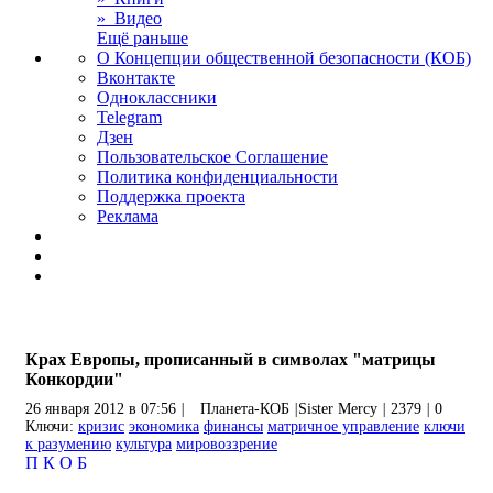
» Видео
Ещё раньше
О Концепции общественной безопасности (КОБ)
Вконтакте
Одноклассники
Telegram
Дзен
Пользовательское Соглашение
Политика конфиденциальности
Поддержка проекта
Реклама
Крах Европы, прописанный в символах "матрицы
Конкордии"
26 января 2012 в 07:56
|
Планета-КОБ
|
Sister Mercy
|
2379
|
0
Ключи:
кризис
экономика
финансы
матричное управление
ключи
к разумению
культура
мировоззрение
П
К
О
Б