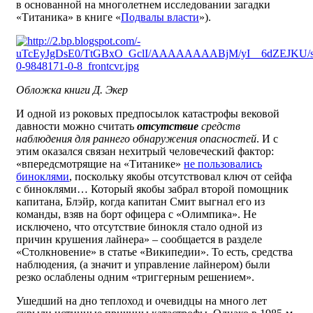
в основанной на многолетнем исследовании загадки
«Титаника» в книге «
Подвалы власти
»).
Обложка книги Д. Экер
И одной из роковых предпосылок катастрофы вековой
давности можно считать
отсутствие
средств
наблюдения для раннего обнаружения опасностей
. И с
этим оказался связан нехитрый человеческий фактор:
«впередсмотрящие на «Титанике»
не пользовались
биноклями
, поскольку якобы отсутствовал ключ от сейфа
с биноклями… Который якобы забрал второй помощник
капитана, Блэйр, когда капитан Смит выгнал его из
команды, взяв на борт офицера с «Олимпика». Не
исключено, что отсутствие бинокля стало одной из
причин крушения лайнера» – сообщается в разделе
«Столкновение» в статье «Википедии». То есть, средства
наблюдения, (а значит и управление лайнером) были
резко ослаблены одним «триггерным решением».
Ушедший на дно теплоход и очевидцы на много лет