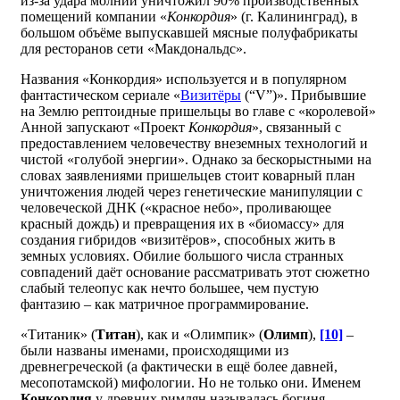
из-за удара молнии уничтожил 90% производственных
помещений компании «
Конкордия
» (г. Калининград), в
большом объёме выпускавшей мясные полуфабрикаты
для ресторанов сети «Макдональдс».
Названия «Конкордия» используется и в популярном
фантастическом сериале «
Визитёры
(“V”)». Прибывшие
на Землю рептоидные пришельцы во главе с «королевой»
Анной запускают «Проект
Конкордия
», связанный с
предоставлением человечеству внеземных технологий и
чистой «голубой энергии». Однако за бескорыстными на
словах заявлениями пришельцев стоит коварный план
уничтожения людей через генетические манипуляции с
человеческой ДНК («красное небо», проливающее
красный дождь) и превращения их в «биомассу» для
создания гибридов «визитёров», способных жить в
земных условиях. Обилие большого числа странных
совпадений даёт основание рассматривать этот сюжетно
слабый телеопус как нечто большее, чем пустую
фантазию – как матричное программирование.
«Титаник» (
Титан
), как и «Олимпик» (
Олимп
),
[10]
–
были названы именами, происходящими из
древнегреческой (а фактически в ещё более давней,
месопотамской) мифологии. Но не только они. Именем
Конкордия
у древних римлян называлась богиня