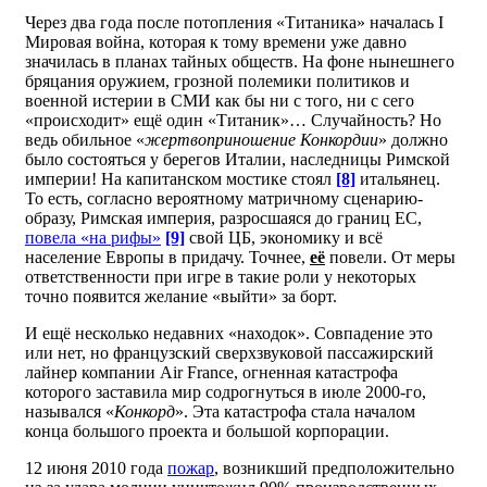
Через два года после потопления «Титаника» началась I
Мировая война, которая к тому времени уже давно
значилась в планах тайных обществ. На фоне нынешнего
бряцания оружием, грозной полемики политиков и
военной истерии в СМИ как бы ни с того, ни с сего
«происходит» ещё один «Титаник»… Случайность? Но
ведь обильное «
жертвоприношение Конкордии
» должно
было состояться у берегов Италии, наследницы Римской
империи! На капитанском мостике стоял
[8]
итальянец.
То есть, согласно вероятному матричному сценарию-
образу, Римская империя, разросшаяся до границ ЕС,
повела «на рифы»
[9]
свой ЦБ, экономику и всё
население Европы в придачу. Точнее,
её
повели. От меры
ответственности при игре в такие роли у некоторых
точно появится желание «выйти» за борт.
И ещё несколько недавних «находок». Совпадение это
или нет, но французский сверхзвуковой пассажирский
лайнер компании Air France, огненная катастрофа
которого заставила мир содрогнуться в июле 2000-го,
назывался «
Конкорд
». Эта катастрофа стала началом
конца большого проекта и большой корпорации.
12 июня 2010 года
пожар
, возникший предположительно