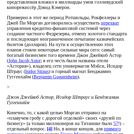
представления вложил в миллиарды умов голливудский
кинорежиссёр Дэвид Кэмерон.
Примерно в этот же период Ротшильды, Рокфеллеры и
Джей Пи Морган договорились осуществить
перехват
управления кредитно-финансовой системой через
создание частного Федрезерва, отмену золотого стандарта
и последующее неограниченное печатание казначейских
билетов (долларов). На пути к осуществлению этих
планов стояли некоторые сильные мира сего: самый
богатый бизнесмен того времени Джон Джейкоб Астор
(
John Jacob Astor
; в его честь были названы отели
«Астория»), владелец сети универмагов Мэйси, Исидор
Штраус (
Isidor Straus
) и горный магнат Бенджамин
Гуггенхайм (
Benjamin Guggenheim
).
>
Джон Джейкоб Астор, Исидор Штраус и Бенджамин
Гуггенхайм
Конечно, то, с какой целью Морган отправил на
«плавучем гробу с дорогой отделкой» своих «друзей по
бизнесу» (а только миллионеров на Титанике было
57
!) –
отдельный вопрос.
[4]
Но, в конце концов, для
прямого