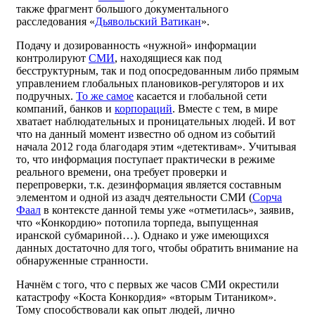
также фрагмент большого документального
расследования «
Дьявольский Ватикан
».
Подачу и дозированность «нужной» информации
контролируют
СМИ
, находящиеся как под
бесструктурным, так и под опосредованным либо прямым
управлением глобальных плановиков-регуляторов и их
подручных.
То же самое
касается и глобальной сети
компаний, банков и
корпораций
. Вместе с тем, в мире
хватает наблюдательных и проницательных людей. И вот
что на данный момент известно об одном из событий
начала 2012 года благодаря этим «детективам». Учитывая
то, что информация поступает практически в режиме
реального времени, она требует проверки и
перепроверки, т.к. дезинформация является составным
элементом и одной из азадч деятельности СМИ (
Сорча
Фаал
в контексте данной темы уже «отметилась», заявив,
что «Конкордию» потопила торпеда, выпущенная
иранской субмариной…). Однако и уже имеющихся
данных достаточно для того, чтобы обратить внимание на
обнаруженные странности.
Начнём с того, что с первых же часов СМИ окрестили
катастрофу «Коста Конкордия» «вторым Титаником».
Тому способствовали как опыт людей, лично