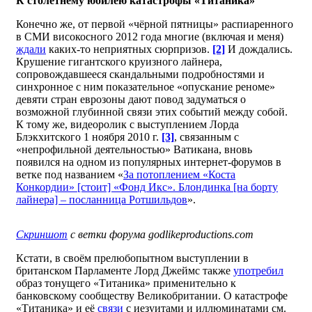
К столетнему юбилею катастрофы «Титаника»
Конечно же, от первой «чёрной пятницы» распиаренного
в СМИ високосного 2012 года многие (включая и меня)
ждали
каких-то неприятных сюрпризов.
[2]
И дождались.
Крушение гигантского круизного лайнера,
сопровождавшееся скандальными подробностями и
синхронное с ним показательное «опускание реноме»
девяти стран еврозоны дают повод задуматься о
возможной глубинной связи этих событий между собой.
К тому же, видеоролик с выступлением Лорда
Блэкхитского 1 ноября 2010 г.
[3]
, связанным с
«непрофильной деятельностью» Ватикана, вновь
появился на одном из популярных интернет-форумов в
ветке под названием «
За потоплением «Коста
Конкордии» [стоит] «Фонд Икс». Блондинка [на борту
лайнера] – посланница Ротшильдов
».
Скриншот
с ветки форума
godlikeproductions
.
com
Кстати, в своём прелюбопытном выступлении в
британском Парламенте Лорд Джеймс также
употребил
образ тонущего «Титаника» применительно к
банковскому сообществу Великобритании. О катастрофе
«Титаника» и её
связи
с иезуитами и иллюминатами см.