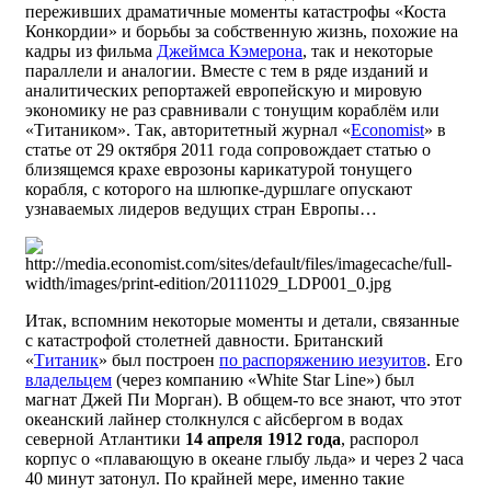
переживших драматичные моменты катастрофы «Коста
Конкордии» и борьбы за собственную жизнь, похожие на
кадры из фильма
Джеймса Кэмерона
, так и некоторые
параллели и аналогии. Вместе с тем в ряде изданий и
аналитических репортажей европейскую и мировую
экономику не раз сравнивали с тонущим кораблём или
«Титаником». Так, авторитетный журнал «
Economist
» в
статье от 29 октября 2011 года сопровождает статью о
близящемся крахе еврозоны карикатурой тонущего
корабля, с которого на шлюпке-дуршлаге опускают
узнаваемых лидеров ведущих стран Европы…
Итак, вспомним некоторые моменты и детали, связанные
с катастрофой столетней давности. Британский
«
Титаник
» был построен
по распоряжению иезуитов
. Его
владельцем
(через компанию «White Star Line») был
магнат Джей Пи Морган). В общем-то все знают, что этот
океанский лайнер столкнулся с айсбергом в водах
северной Атлантики
14 апреля 1912 года
, распорол
корпус о «плавающую в океане глыбу льда» и через 2 часа
40 минут затонул. По крайней мере, именно такие