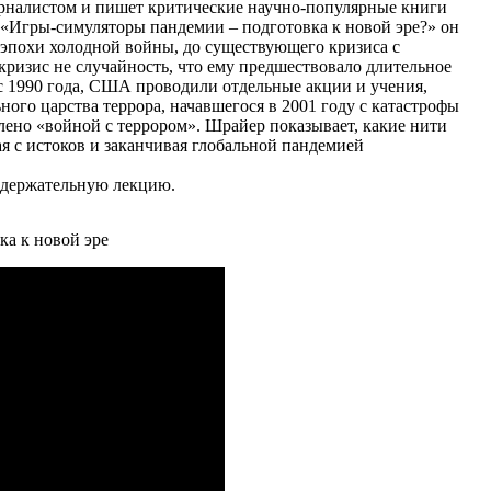
урналистом и пишет критические научно-популярные книги
 «Игры-симуляторы пандемии – подготовка к новой эре?» он
а эпохи холодной войны, до существующего кризиса c
 кризис не случайность, что ему предшествовало длительное
 с 1990 года, США проводили отдельные акции и учения,
ного царства террора, начавшегося в 2001 году с катастрофы
явлено «войной с террором». Шрайер показывает, какие нити
ая с истоков и заканчивая глобальной пандемией
одержательную лекцию.
а к новой эре