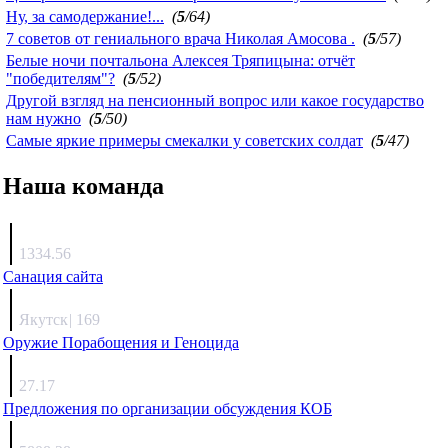
Ну, за самодержание!...
(
5
/64)
7 советов от гениального врача Николая Амосова .
(
5
/57)
Белые ночи почтальона Алексея Тряпицына: отчёт
"победителям"?
(
5
/52)
Другой взгляд на пенсионный вопрос или какое государство
нам нужно
(
5
/50)
Самые яркие примеры смекалки у советских солдат
(
5
/47)
Наша команда
Агафонов
1334.56
Санация сайта
Каиргали
Якутск
|
169
Оружие Порабощения и Геноцида
Михаил Михайлович
27.17
Предложения по организации обсуждения КОБ
Люкин