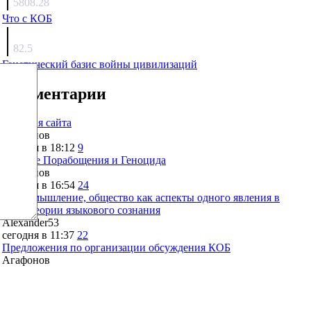
5808.28
Что с КОБ
surov
82.5
Генетический базис войны цивилизаций
Комментарии
Санация сайта
Агафонов
сегодня в 18:12
9
Оружие Порабощения и Геноцида
Агафонов
сегодня в 16:54
24
Язык, мышление, общество как аспекты одного явления в
свете теории языкового сознания
Alexander53
сегодня в 11:37
22
Предложения по организации обсуждения КОБ
Агафонов