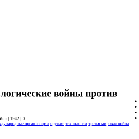
ологические войны против
йер
|
1942
|
0
ждународные организации
оружие
технологии
третья мировая война