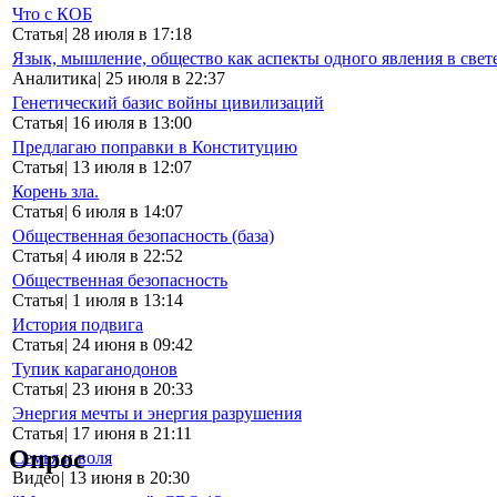
Что с КОБ
Статья
|
28 июля в 17:18
Язык, мышление, общество как аспекты одного явления в свет
Аналитика
|
25 июля в 22:37
Генетический базис войны цивилизаций
Статья
|
16 июля в 13:00
Предлагаю поправки в Конституцию
Статья
|
13 июля в 12:07
Корень зла.
Статья
|
6 июля в 14:07
Общественная безопасность (база)
Статья
|
4 июля в 22:52
Общественная безопасность
Статья
|
1 июля в 13:14
История подвига
Статья
|
24 июня в 09:42
Тупик караганодонов
Статья
|
23 июня в 20:33
Энергия мечты и энергия разрушения
Статья
|
17 июня в 21:11
Опрос
Семья и воля
Видео
|
13 июня в 20:30