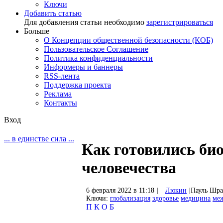
Ключи
Добавить статью
Для добавления статьи необходимо
зарегистрироваться
Больше
О Концепции общественной безопасности (КОБ)
Пользовательское Соглашение
Политика конфиденциальности
Информеры и баннеры
RSS-лента
Поддержка проекта
Реклама
Контакты
Вход
... в единстве сила ...
Как готовились би
человечества
6 февраля 2022 в 11:18
|
Люкин
|
Пауль Шра
Ключи:
глобализация
здоровье
медицина
ме
П
К
О
Б