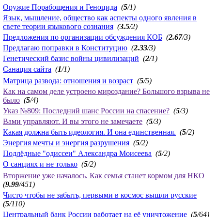
Оружие Порабощения и Геноцида
(
5
/1)
Язык, мышление, общество как аспекты одного явления в
свете теории языкового сознания
(
3.5
/2)
Предложения по организации обсуждения КОБ
(
2.67
/3)
Предлагаю поправки в Конституцию
(
2.33
/3)
Генетический базис войны цивилизаций
(
2
/1)
Санация сайта
(
1
/1)
Матрица развода: отношения и возраст
(
5
/5)
Как на самом деле устроено мироздание? Большого взрыва не
было
(
5
/4)
Указ №809: Последний шанс России на спасение?
(
5
/3)
Вами управляют. И вы этого не замечаете
(
5
/3)
Какая должна быть идеология. И она единственная.
(
5
/2)
Энергия мечты и энергия разрушения
(
5
/2)
Подлёдные "одиссеи" Александра Моисеева
(
5
/2)
О санциях и не только
(
5
/2)
Вторжение уже началось. Как семья станет кормом для НКО
(
9.99
/451)
Чисто чтобы не забыть, первыми в космос вышли русские
(
5
/110)
Центральный банк России работает на её уничтожение
(
5
/64)