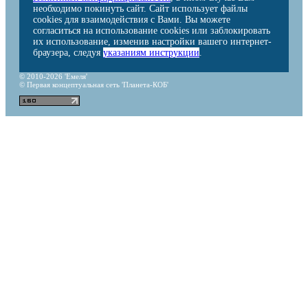
необходимо покинуть сайт. Сайт использует файлы
cookies для взаимодействия с Вами. Вы можете
согласиться на использование cookies или заблокировать
их использование, изменив настройки вашего интернет-
браузера, следуя
указаниям инструкции
.
© 2010-2026 'Емеля'
© Первая концептуальная сеть 'Планета-КОБ'