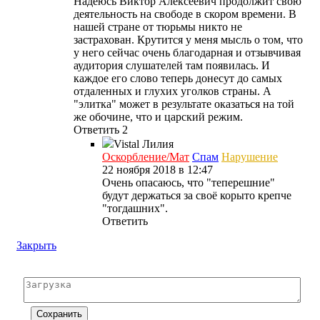
Надеюсь Виктор Алексеевич продолжит свою
деятельность на свободе в скором времени. В
нашей стране от тюрьмы никто не
застрахован. Крутится у меня мысль о том, что
у него сейчас очень благодарная и отзывчивая
аудитория слушателей там появилась. И
каждое его слово теперь донесут до самых
отдаленных и глухих уголков страны. А
"элитка" может в результате оказаться на той
же обочине, что и царский режим.
Ответить
2
Vistal
Лилия
Оскорбление/Мат
Спам
Нарушение
22 ноября 2018 в 12:47
Очень опасаюсь, что "теперешние"
будут держаться за своё корыто крепче
"тогдашних".
Ответить
Закрыть