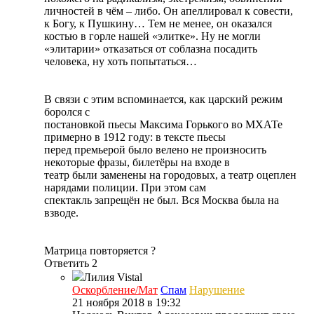
личностей в чём – либо. Он апеллировал к совести,
к Богу, к Пушкину… Тем не менее, он оказался
костью в горле нашей «элитке». Ну не могли
«элитарии» отказаться от соблазна посадить
человека, ну хоть попытаться…
В связи с этим вспоминается, как царский режим
боролся с
постановкой пьесы Максима Горького во МХАТе
примерно в 1912 году: в тексте пьесы
перед премьерой было велено не произносить
некоторые фразы, билетёры на входе в
театр были заменены на городовых, а театр оцеплен
нарядами полиции. При этом сам
спектакль запрещён не был. Вся Москва была на
взводе.
Матрица повторяется ?
Ответить
2
Лилия
Vistal
Оскорбление/Мат
Спам
Нарушение
21 ноября 2018 в 19:32