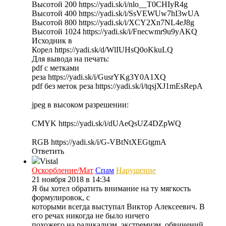
Высотой 200 https://yadi.sk/i/nlo__T0CHIyR4g
Высотой 400 https://yadi.sk/i/SsVEWUw7hI3wUA
Высотой 800 https://yadi.sk/i/XCY2Xn7NL4eJ8g
Высотой 1024 https://yadi.sk/i/Fnecwmr9u9yAKQ
Исходник в
Корел https://yadi.sk/d/WlIUHsQ0oKkuLQ
Для вывода на печать:
pdf с метками
реза https://yadi.sk/i/GusrYKg3Y0A1XQ
pdf без меток реза https://yadi.sk/i/tqsjXJ1mEsRepA
jpeg в высоком разрешении:
CMYK https://yadi.sk/i/dUAeQsUZ4DZpWQ
RGB https://yadi.sk/i/G-VBtNtXEGtgmA
Ответить
Vistal
Оскорбление/Мат
Спам
Нарушение
21 ноября 2018 в 14:34
Я бы хотел обратить внимание на ту мягкость
формулировок, с
которыми всегда выступал Виктор Алексеевич. В
его речах никогда не было ничего
похожего на радикализм, экстремизм, обвинений