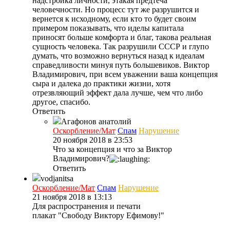
надстройка личности, этакая предтеча
человечности. Но процесс тут же разрушится и
вернется к исходному, если кто то будет своим
примером показывать, что иделы капитала
приносят больше комфорта и благ, такова реальная
сущность человека. Так разрушили СССР и глупо
думать, что возможно вернуться назад к идеалам
справедливости минуя путь большевиков. Виктор
Владимирович, при всем уважении ваша концепция
сыра и далека до практики жизни, хотя
отрезвляющий эффект дала лучше, чем что либо
другое, спасибо.
Ответить
Агафонов
анатолий
Оскорбление/Мат
Спам
Нарушение
20 ноября 2018 в 23:53
Что за концепция и что за Виктор
Владимирович?
Ответить
vodjanitsa
Оскорбление/Мат
Спам
Нарушение
21 ноября 2018 в 13:13
Для распространения и печати
плакат "Свободу Виктору Ефимову!"