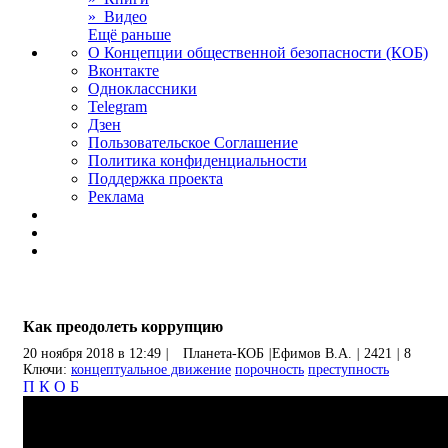
» Видео
Ещё раньше
О Концепции общественной безопасности (КОБ)
Вконтакте
Одноклассники
Telegram
Дзен
Пользовательское Соглашение
Политика конфиденциальности
Поддержка проекта
Реклама
Как преодолеть коррупцию
20 ноября 2018 в 12:49
|
Планета-КОБ
|
Ефимов В.А.
|
2421
|
8
Ключи:
концептуальное движение
порочность
преступность
П
К
О
Б