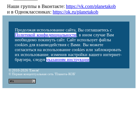
Наши группы в Вконтакте:
https://vk.com/planetakob
и в Одноклассниках:
https://ok.ru/planetakob
Продолжая использование сайта, Вы соглашаетесь с
Политикой конфиденциальности
, в ином случае Вам
необходимо покинуть сайт. Сайт использует файлы
cookies для взаимодействия с Вами. Вы можете
согласиться на использование cookies или заблокировать
их использование, изменив настройки вашего интернет-
браузера, следуя
указаниям инструкции
.
© 2010-2026 'Емеля'
© Первая концептуальная сеть 'Планета-КОБ'