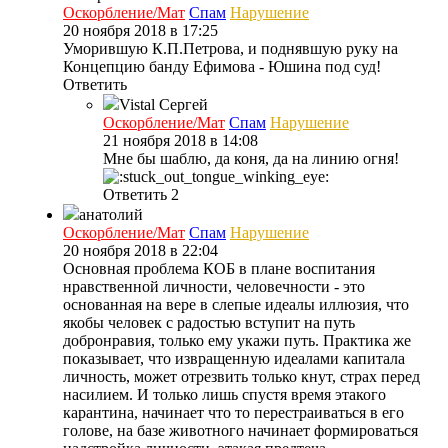
Оскорбление/Мат
Спам
Нарушение
20 ноября 2018 в 17:25
Уморившую К.П.Петрова, и поднявшую руку на
Концепцию банду Ефимова - Юшина под суд!
Ответить
Vistal
Сергей
Оскорбление/Мат
Спам
Нарушение
21 ноября 2018 в 14:08
Мне бы шаблю, да коня, да на линию огня!
Ответить
2
анатолий
Оскорбление/Мат
Спам
Нарушение
20 ноября 2018 в 22:04
Основная проблема КОБ в плане воспитания
нравственной личности, человечности - это
основанная на вере в слепые идеалы иллюзия, что
якобы человек с радостью вступит на путь
добронравия, только ему укажи путь. Практика же
показывает, что извращенную идеалами капитала
личность, может отрезвить только кнут, страх перед
насилием. И только лишь спустя время этакого
карантина, начинает что то перестраиваться в его
голове, на базе животного начинает формироваться