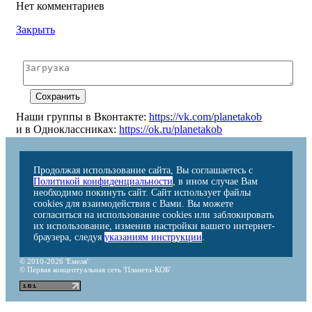
Нет комментариев
Закрыть
Наши группы в Вконтакте:
https://vk.com/planetakob
и в Одноклассниках:
https://ok.ru/planetakob
Продолжая использование сайта, Вы соглашаетесь с
Политикой конфиденциальности
, в ином случае Вам
необходимо покинуть сайт. Сайт использует файлы
cookies для взаимодействия с Вами. Вы можете
согласиться на использование cookies или заблокировать
их использование, изменив настройки вашего интернет-
браузера, следуя
указаниям инструкции
.
© 2010-2026 'Емеля'
© Первая концептуальная сеть 'Планета-КОБ'