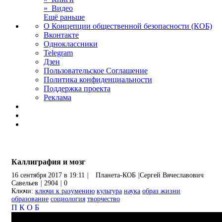
» Видео
Ещё раньше
О Концепции общественной безопасности (КОБ)
Вконтакте
Одноклассники
Telegram
Дзен
Пользовательское Соглашение
Политика конфиденциальности
Поддержка проекта
Реклама
Каллиграфия и мозг
16 сентября 2017 в 19:11
|
Планета-КОБ
|
Сергей Вячеславович
Савельев
|
2904
|
0
Ключи:
ключи к разумению
культура
наука
образ жизни
образование
социология
творчество
П
К
О
Б