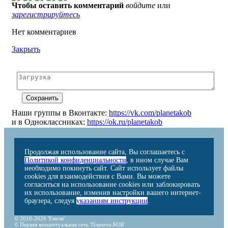
Чтобы оставить комментарий
войдите
или
зарегистрируйтесь
Нет комментариев
Закрыть
Наши группы в Вконтакте:
https://vk.com/planetakob
и в Одноклассниках:
https://ok.ru/planetakob
Продолжая использование сайта, Вы соглашаетесь с
Политикой конфиденциальности
, в ином случае Вам
необходимо покинуть сайт. Сайт использует файлы
cookies для взаимодействия с Вами. Вы можете
согласиться на использование cookies или заблокировать
их использование, изменив настройки вашего интернет-
браузера, следуя
указаниям инструкции
.
© 2010-2026 'Емеля'
© Первая концептуальная сеть 'Планета-КОБ'