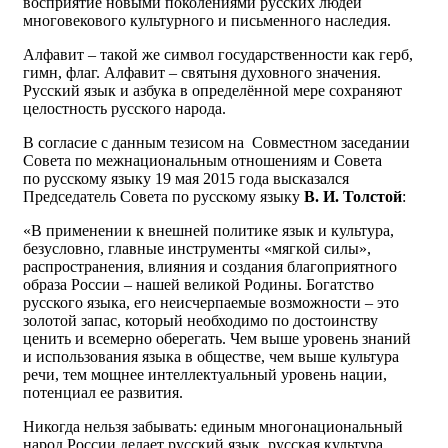
восприятие новыми поколениями русских людей
многовекового культурного и письменного наследия.
Алфавит – такой же символ государственности как герб,
гимн, флаг. Алфавит – святыня духовного значения.
Русский язык и азбука в определённой мере сохраняют
целостность русского народа.
В согласие с данным тезисом на Совместном заседании
Совета по межнациональным отношениям и Совета
по русскому языку 19 мая 2015 года высказался
Председатель Совета по русскому языку
В. И. Толстой
:
«В применении к внешней политике язык и культура,
безусловно, главные инструменты «мягкой силы»,
распространения, влияния и создания благоприятного
образа России – нашей великой Родины. Богатство
русского языка, его неисчерпаемые возможности – это
золотой запас, который необходимо по достоинству
ценить и всемерно оберегать. Чем выше уровень знаний
и использования языка в обществе, чем выше культура
речи, тем мощнее интеллектуальный уровень нации,
потенциал ее развития.
Никогда нельзя забывать: единым многонациональный
народ России делает русский язык, русская культура,