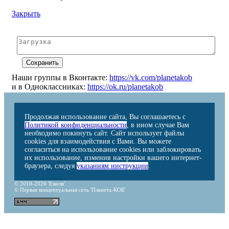
Закрыть
Наши группы в Вконтакте:
https://vk.com/planetakob
и в Одноклассниках:
https://ok.ru/planetakob
Продолжая использование сайта, Вы соглашаетесь с
Политикой конфиденциальности
, в ином случае Вам
необходимо покинуть сайт. Сайт использует файлы
cookies для взаимодействия с Вами. Вы можете
согласиться на использование cookies или заблокировать
их использование, изменив настройки вашего интернет-
браузера, следуя
указаниям инструкции
.
© 2010-2026 'Емеля'
© Первая концептуальная сеть 'Планета-КОБ'