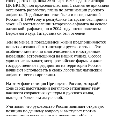
союзе до тех пор, пока 25 января 1930 года Политбюро
ЦК ВКП(б) под председательством Сталина не приказало
остановить разработку плана по латинизации русского
алфавита. Подобные попытки были и в современной
России. В 1999 году в республике Татарстан был принят
закон «О восстановлении татарского алфавита на основе
латинской графики», но в 2004 году постановлением
Верховного суда Татарстана он был отменен.
Тем не менее, в повседневной жизни предпринимаются
попытки излишней латинизации русского языка. Это
особенно заметно по многочисленным иностранным
названиям, встречающимся на наших улицах. Особое
удивление вызывает, когда российские фирмы и даже
государственные предприятия на территории России
начинают использовать в своих логотипах латинский
алфавит вместо кириллицы.
На этом фоне позиция Президента России, который в
ходе своих выступлений регулярно затрагивает тему
важности сохранения культуры и русского языка,
выглядит более чем актуальной.
Учитывая, что руководство России занимает открытую
позицию по данному вопросу и выступает против
латинизации русского языка, проектами «Научи