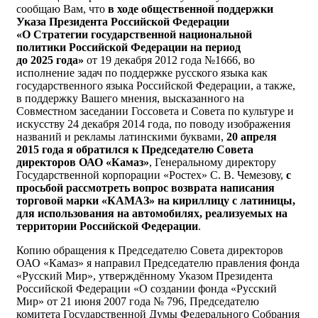
сообщаю Вам, что
в ходе общественной поддержки
Указа Президента Российской Федерации
«
О Стратегии государственной национальной
политики Российской Федерации на период
до 2025 года
»
от 19 декабря 2012 года №1666, во
исполнение задач по поддержке русского языка как
государственного языка Российской Федерации, а также,
в поддержку Вашего мнения, высказанного на
Совместном заседании Госсовета и Совета по культуре и
искусству 24 декабря 2014 года, по поводу изображения
названий и рекламы латинскими буквами,
20 апреля
2015 года я обратился к
Председателю Совета
директоров ОАО «Камаз»
, Генеральному директору
Государственной корпорации «Ростех» С. В. Чемезову,
с
просьбой
рассмотреть вопрос возврата написания
торговой марки «КАМАЗ» на кириллицу с латиницы,
для использования на автомобилях, реализуемых на
территории Российской Федерации
.
Копию обращения к Председателю Совета директоров
ОАО «Камаз» я направил Председателю правления фонда
«Русский Мир», утверждённому Указом Президента
Российской Федерации «О создании фонда «Русский
Мир» от 21 июня 2007 года № 796, Председателю
комитета Государственной Думы Федерального Собрания