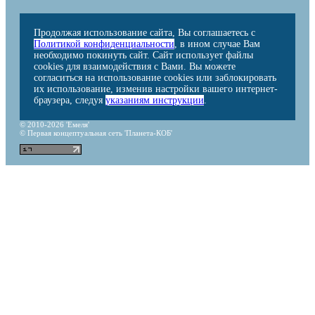
Продолжая использование сайта, Вы соглашаетесь с
Политикой конфиденциальности
, в ином случае Вам
необходимо покинуть сайт. Сайт использует файлы
cookies для взаимодействия с Вами. Вы можете
согласиться на использование cookies или заблокировать
их использование, изменив настройки вашего интернет-
браузера, следуя
указаниям инструкции
.
© 2010-2026 'Емеля'
© Первая концептуальная сеть 'Планета-КОБ'