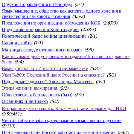
Оружие Порабощения и Геноцида
(
5
/1)
Язык, мышление, общество как аспекты одного явления в
свете теории языкового сознания
(
3.5
/2)
Предложения по организации обсуждения КОБ
(
2.67
/3)
Предлагаю поправки в Конституцию
(
2.33
/3)
Генетический базис войны цивилизаций
(
2
/1)
Санация сайта
(
1
/1)
Матрица развода: отношения и возраст
(
5
/5)
Как на самом деле устроено мироздание? Большого взрыва не
было
(
5
/4)
Вами управляют. И вы этого не замечаете
(
5
/3)
Указ №809: Последний шанс России на спасение?
(
5
/3)
Подлёдные "одиссеи" Александра Моисеева
(
5
/2)
Этика жизни и вымирания
(
5
/2)
Общественная безопасность (база)
(
5
/2)
О санциях и не только
(
5
/2)
Вторжение уже началось. Как семья станет кормом для НКО
(
9.99
/451)
Чисто чтобы не забыть, первыми в космос вышли русские
(
5
/110)
Центральный банк России работает на её уничтожение
(
5
/64)