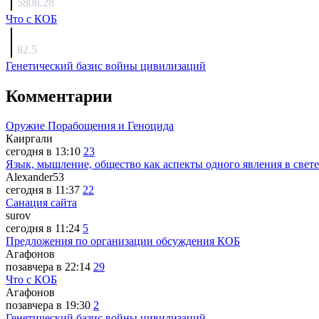
5808.28
Что с КОБ
surov
82.5
Генетический базис войны цивилизаций
Комментарии
Оружие Порабощения и Геноцида
Каиргали
сегодня в 13:10
23
Язык, мышление, общество как аспекты одного явления в свете
Alexander53
сегодня в 11:37
22
Санация сайта
surov
сегодня в 11:24
5
Предложения по организации обсуждения КОБ
Агафонов
позавчера в 22:14
29
Что с КОБ
Агафонов
позавчера в 19:30
2
Генетический базис войны цивилизаций