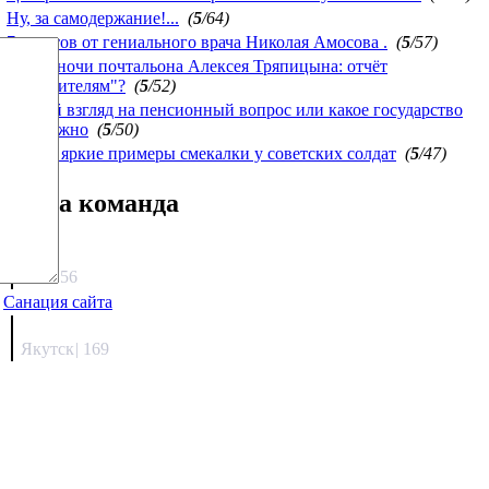
Ну, за самодержание!...
(
5
/64)
7 советов от гениального врача Николая Амосова .
(
5
/57)
Белые ночи почтальона Алексея Тряпицына: отчёт
"победителям"?
(
5
/52)
Другой взгляд на пенсионный вопрос или какое государство
нам нужно
(
5
/50)
Самые яркие примеры смекалки у советских солдат
(
5
/47)
Наша команда
Агафонов
1330.56
Санация сайта
Каиргали
Якутск
|
169