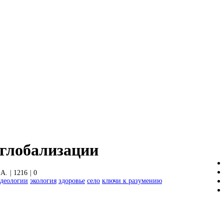
глобализации
.А.
|
1216
|
0
деологии
экология
здоровье
село
ключи к разумению