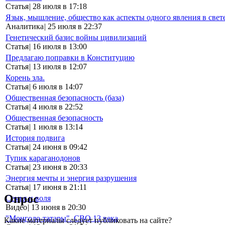
Статья
|
28 июля в 17:18
Язык, мышление, общество как аспекты одного явления в свет
Аналитика
|
25 июля в 22:37
Генетический базис войны цивилизаций
Статья
|
16 июля в 13:00
Предлагаю поправки в Конституцию
Статья
|
13 июля в 12:07
Корень зла.
Статья
|
6 июля в 14:07
Общественная безопасность (база)
Статья
|
4 июля в 22:52
Общественная безопасность
Статья
|
1 июля в 13:14
История подвига
Статья
|
24 июня в 09:42
Тупик караганодонов
Статья
|
23 июня в 20:33
Энергия мечты и энергия разрушения
Статья
|
17 июня в 21:11
Опрос
Семья и воля
Видео
|
13 июня в 20:30
"Монголо-татары". СВО 13 века
Какие материалы следует публиковать на сайте?