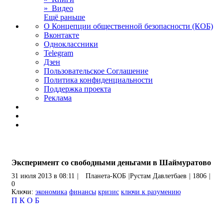
» Видео
Ещё раньше
О Концепции общественной безопасности (КОБ)
Вконтакте
Одноклассники
Telegram
Дзен
Пользовательское Соглашение
Политика конфиденциальности
Поддержка проекта
Реклама
Эксперимент со свободными деньгами в Шаймуратово
31 июля 2013 в 08:11
|
Планета-КОБ
|
Рустам Давлетбаев
|
1806
|
0
Ключи:
экономика
финансы
кризис
ключи к разумению
П
К
О
Б