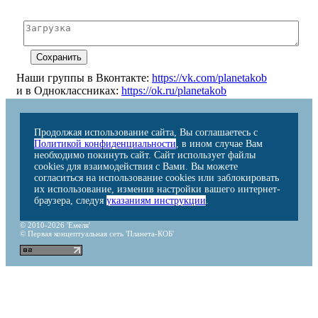
Наши группы в Вконтакте:
https://vk.com/planetakob
и в Одноклассниках:
https://ok.ru/planetakob
Продолжая использование сайта, Вы соглашаетесь с
Политикой конфиденциальности
, в ином случае Вам
необходимо покинуть сайт. Сайт использует файлы
cookies для взаимодействия с Вами. Вы можете
согласиться на использование cookies или заблокировать
их использование, изменив настройки вашего интернет-
браузера, следуя
указаниям инструкции
.
© 2010-2026 'Емеля'
© Первая концептуальная сеть 'Планета-КОБ'