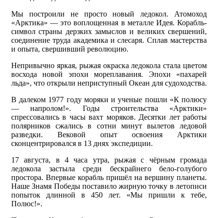
Мы построили не просто новый ледокол. Атомоход
«Арктика» — это воплощенная в металле Идея. Корабль-
символ страны дерзких замыслов и великих свершений,
соединение труда академика и слесаря. Сплав мастерства
и опыта, свершивший революцию.
Непривычно яркая, рыжая окраска ледокола стала цветом
восхода новой эпохи мореплавания. Эпохи «пахарей
льда», что открыли неприступный Океан для судоходства.
В далеком 1977 году моряки и ученые пошли «К полюсу
— напролом!». Годы строительства «Арктики»
спрессовались в часы вахт моряков. Десятки лет работы
полярников сжались в сотни минут вылетов ледовой
разведки. Вековой опыт освоения Арктики
сконцентрировался в 13 днях экспедиции.
17 августа, в 4 часа утра, рыжая с чёрным громада
ледокола застыла среди бескрайнего бело-голубого
простора. Впервые корабль пришёл на вершину планеты.
Наше Знамя Победы поставило жирную точку в летописи
попыток длинной в 450 лет. «Мы пришли к тебе,
Полюс!».