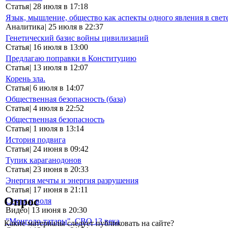
Статья
|
28 июля в 17:18
Язык, мышление, общество как аспекты одного явления в свет
Аналитика
|
25 июля в 22:37
Генетический базис войны цивилизаций
Статья
|
16 июля в 13:00
Предлагаю поправки в Конституцию
Статья
|
13 июля в 12:07
Корень зла.
Статья
|
6 июля в 14:07
Общественная безопасность (база)
Статья
|
4 июля в 22:52
Общественная безопасность
Статья
|
1 июля в 13:14
История подвига
Статья
|
24 июня в 09:42
Тупик караганодонов
Статья
|
23 июня в 20:33
Энергия мечты и энергия разрушения
Статья
|
17 июня в 21:11
Опрос
Семья и воля
Видео
|
13 июня в 20:30
"Монголо-татары". СВО 13 века
Какие материалы следует публиковать на сайте?