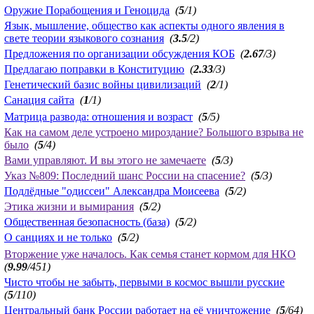
Оружие Порабощения и Геноцида
(
5
/1)
Язык, мышление, общество как аспекты одного явления в
свете теории языкового сознания
(
3.5
/2)
Предложения по организации обсуждения КОБ
(
2.67
/3)
Предлагаю поправки в Конституцию
(
2.33
/3)
Генетический базис войны цивилизаций
(
2
/1)
Санация сайта
(
1
/1)
Матрица развода: отношения и возраст
(
5
/5)
Как на самом деле устроено мироздание? Большого взрыва не
было
(
5
/4)
Вами управляют. И вы этого не замечаете
(
5
/3)
Указ №809: Последний шанс России на спасение?
(
5
/3)
Подлёдные "одиссеи" Александра Моисеева
(
5
/2)
Этика жизни и вымирания
(
5
/2)
Общественная безопасность (база)
(
5
/2)
О санциях и не только
(
5
/2)
Вторжение уже началось. Как семья станет кормом для НКО
(
9.99
/451)
Чисто чтобы не забыть, первыми в космос вышли русские
(
5
/110)
Центральный банк России работает на её уничтожение
(
5
/64)