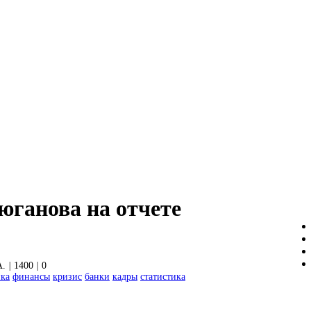
юганова на отчете
А.
|
1400
|
0
ка
финансы
кризис
банки
кадры
статистика