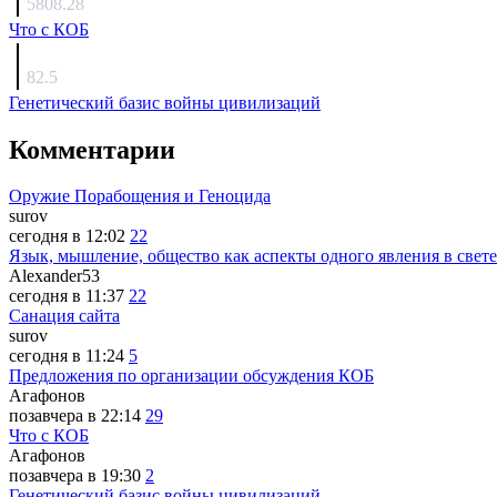
5808.28
Что с КОБ
surov
82.5
Генетический базис войны цивилизаций
Комментарии
Оружие Порабощения и Геноцида
surov
сегодня в 12:02
22
Язык, мышление, общество как аспекты одного явления в свете
Alexander53
сегодня в 11:37
22
Санация сайта
surov
сегодня в 11:24
5
Предложения по организации обсуждения КОБ
Агафонов
позавчера в 22:14
29
Что с КОБ
Агафонов
позавчера в 19:30
2
Генетический базис войны цивилизаций