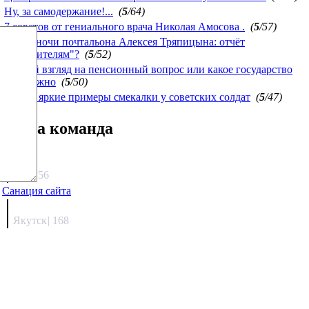
Ну, за самодержание!...
(
5
/64)
7 советов от гениального врача Николая Амосова .
(
5
/57)
Белые ночи почтальона Алексея Тряпицына: отчёт
"победителям"?
(
5
/52)
Другой взгляд на пенсионный вопрос или какое государство
нам нужно
(
5
/50)
Самые яркие примеры смекалки у советских солдат
(
5
/47)
Наша команда
Агафонов
1330.56
Санация сайта
Каиргали
Якутск
|
168