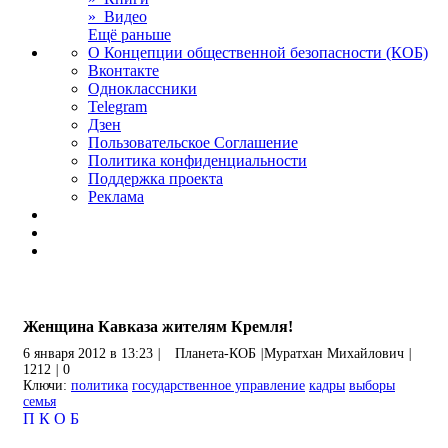
» Видео
Ещё раньше
О Концепции общественной безопасности (КОБ)
Вконтакте
Одноклассники
Telegram
Дзен
Пользовательское Соглашение
Политика конфиденциальности
Поддержка проекта
Реклама
Женщина Кавказа жителям Кремля!
6 января 2012 в 13:23
|
Планета-КОБ
|
Муратхан Михайлович
|
1212
|
0
Ключи:
политика
государственное управление
кадры
выборы
семья
П
К
О
Б