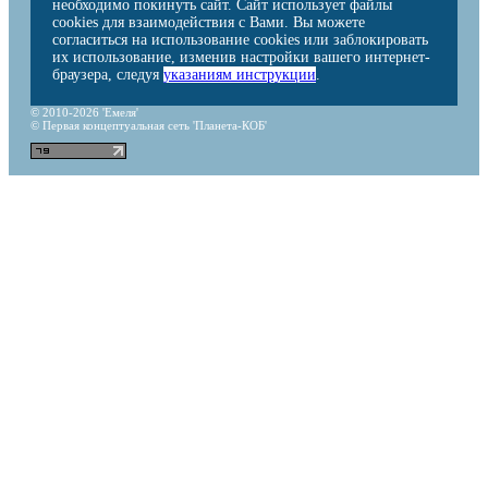
необходимо покинуть сайт. Сайт использует файлы
cookies для взаимодействия с Вами. Вы можете
согласиться на использование cookies или заблокировать
их использование, изменив настройки вашего интернет-
браузера, следуя
указаниям инструкции
.
© 2010-2026 'Емеля'
© Первая концептуальная сеть 'Планета-КОБ'