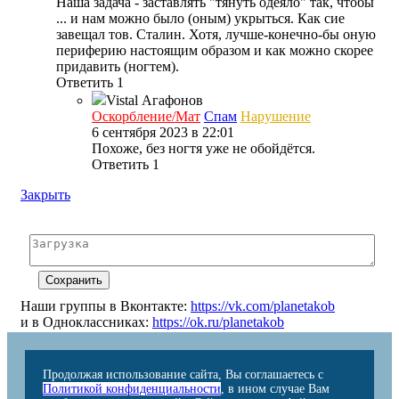
Наша задача - заставлять "тянуть одеяло" так, чтобы
... и нам можно было (оным) укрыться. Как сие
завещал тов. Сталин. Хотя, лучше-конечно-бы оную
периферию настоящим образом и как можно скорее
придавить (ногтем).
Ответить
1
Vistal
Агафонов
Оскорбление/Мат
Спам
Нарушение
6 сентября 2023 в 22:01
Похоже, без ногтя уже не обойдётся.
Ответить
1
Закрыть
Наши группы в Вконтакте:
https://vk.com/planetakob
и в Одноклассниках:
https://ok.ru/planetakob
Продолжая использование сайта, Вы соглашаетесь с
Политикой конфиденциальности
, в ином случае Вам