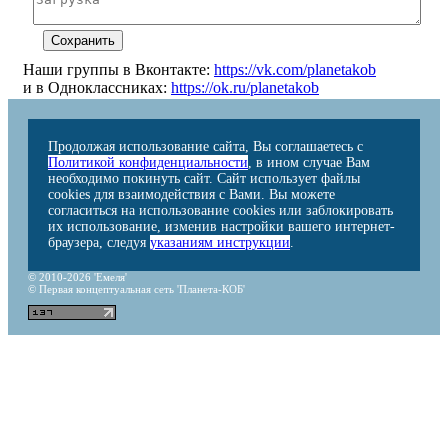
Наши группы в Вконтакте:
https://vk.com/planetakob
и в Одноклассниках:
https://ok.ru/planetakob
Продолжая использование сайта, Вы соглашаетесь с
Политикой конфиденциальности
, в ином случае Вам
необходимо покинуть сайт. Сайт использует файлы
cookies для взаимодействия с Вами. Вы можете
согласиться на использование cookies или заблокировать
их использование, изменив настройки вашего интернет-
браузера, следуя
указаниям инструкции
.
© 2010-2026 'Емеля'
© Первая концептуальная сеть 'Планета-КОБ'