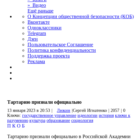
» Видео
Ещё раньше
О Концепции общественной безопасности (КОБ)
Вконтакте
Одноклассники
Telegram
Дзен
Пользовательское Соглашение
Политика конфиденциальности
Поддержка проекта
Реклама
Тартарию признали официально
13 января 2023 в 20:53
|
Люкин
|
Сергей Игнатенко
|
2057
|
0
Ключи:
государственное управление
идеологии
история
ключи к
разумению
культура
образование
социология
П
К
О
Б
Тартарию признали официально в Российской Академии