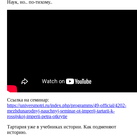
Наук, но.. по-тихому..
Ссылка на семинар:
https://universmotri.ru/index.php/programms/49-official/4202-
mezhdunarodnyj-nauchnyj-seminar-ot-imperij-tartarii-k-
rossijskoj-imperii-petra-otkrytie
Тартария уже в учебниках истории. Как подменяют
историю.