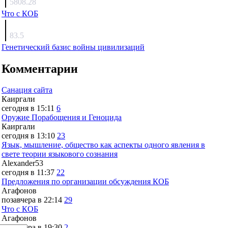
5808.28
Что с КОБ
surov
83.5
Генетический базис войны цивилизаций
Комментарии
Санация сайта
Каиргали
сегодня в 15:11
6
Оружие Порабощения и Геноцида
Каиргали
сегодня в 13:10
23
Язык, мышление, общество как аспекты одного явления в
свете теории языкового сознания
Alexander53
сегодня в 11:37
22
Предложения по организации обсуждения КОБ
Агафонов
позавчера в 22:14
29
Что с КОБ
Агафонов
позавчера в 19:30
2