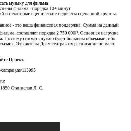
исать музыку для фильма
 сцены фильма - порядка 10+ минут
ий и некоторые сценические недочеты сценарной группы.
лавное - это ваша финансовая поддержка. Сумма на данный
фильма, составляет порядка 2 750 000₽. Основная нагрузка
ма. Поэтому снимать нужно будет большим объемами, ибо
ъемок. Это актеры Драм театра - их расписание не мало
айте Проект.
u/campaigns/113995
та:
0 1850 Станислав Л. С.