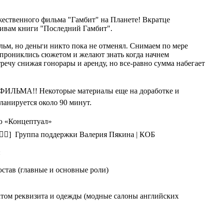
ественного фильма "Гамбит" на Планете! Вкратце
тивам книги "Последний Гамбит".
льм, но деньги никто пока не отменял. Снимаем по мере
 прониклись сюжетом и желают знать когда начнем
ечу снижая гонорары и аренду, но все-равно сумма набегает
 ФИЛЬМА!! Некоторые материалы еще на доработке и
анируется около 90 минут.
во «Концептуал»
[👉🏻] Группа поддержки Валерия Пякина | КОБ
:
остав (главные и основные роли)
атом реквизита и одежды (модные салоны английских