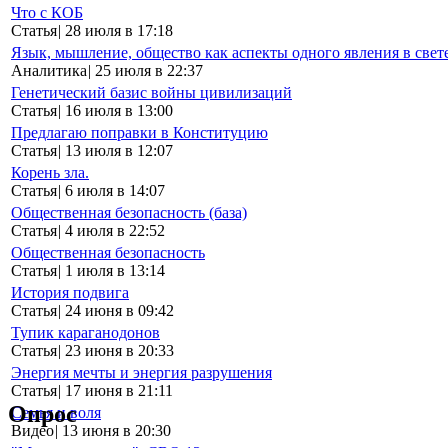
Что с КОБ
Статья
|
28 июля в 17:18
Язык, мышление, общество как аспекты одного явления в свет
Аналитика
|
25 июля в 22:37
Генетический базис войны цивилизаций
Статья
|
16 июля в 13:00
Предлагаю поправки в Конституцию
Статья
|
13 июля в 12:07
Корень зла.
Статья
|
6 июля в 14:07
Общественная безопасность (база)
Статья
|
4 июля в 22:52
Общественная безопасность
Статья
|
1 июля в 13:14
История подвига
Статья
|
24 июня в 09:42
Тупик караганодонов
Статья
|
23 июня в 20:33
Энергия мечты и энергия разрушения
Статья
|
17 июня в 21:11
Опрос
Семья и воля
Видео
|
13 июня в 20:30