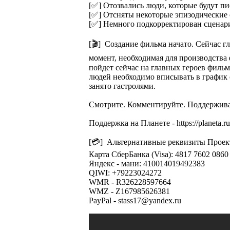
[✅] Отозвались люди, которые будут п
[✅] Отсняты некоторые эпизодические
[✅] Немного подкорректирован сценар
[🎬] Создание фильма начато. Сейчас г
момент, необходимая для производства 
пойдет сейчас на главных героев филь
людей необходимо вписывать в график с
занято гастролями.
Смотрите. Комментируйте. Поддержив
Поддержка на Планете - https://planeta.r
[💳] Альтернативные реквизиты Проек
Карта СберБанка (Visa): 4817 7602 086
Яндекс - мани: 410014019492383
QIWI: +79223024272
WMR - R326228597664
WMZ - Z167985626381
PayPal - stass17@yandex.ru