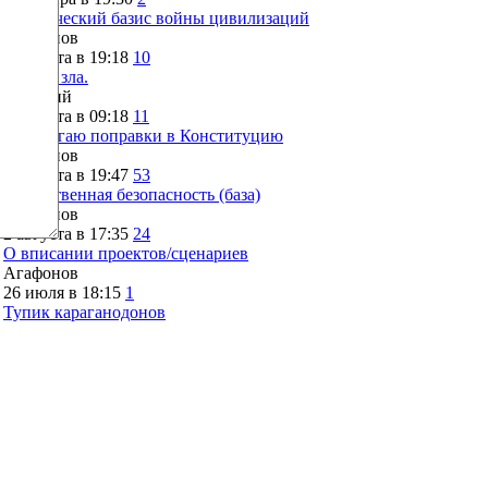
Генетический базис войны цивилизаций
Агафонов
5 августа в 19:18
10
Корень зла.
Дмитрий
5 августа в 09:18
11
Предлагаю поправки в Конституцию
Агафонов
3 августа в 19:47
53
Общественная безопасность (база)
Агафонов
2 августа в 17:35
24
О вписании проектов/сценариев
Агафонов
26 июля в 18:15
1
Тупик караганодонов