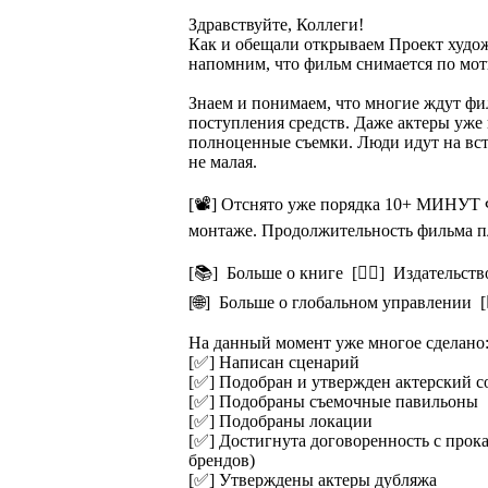
Здравствуйте, Коллеги!
Как и обещали открываем Проект худож
напомним, что фильм снимается по мо
Знаем и понимаем, что многие ждут фи
поступления средств. Даже актеры уже
полноценные съемки. Люди идут на встр
не малая.
[📽] Отснято уже порядка 10+ МИНУТ
монтаже. Продолжительность фильма пл
[📚] Больше о книге [👉🏻] Издательст
[🌐] Больше о глобальном управлении 
На данный момент уже многое сделано
[✅] Написан сценарий
[✅] Подобран и утвержден актерский с
[✅] Подобраны съемочные павильоны
[✅] Подобраны локации
[✅] Достигнута договоренность с прок
брендов)
[✅] Утверждены актеры дубляжа