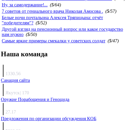
Ну, за самодержание!...
(
5
/64)
7 советов от гениального врача Николая Амосова .
(
5
/57)
Белые ночи почтальона Алексея Тряпицына: отчёт
"победителям"?
(
5
/52)
Другой взгляд на пенсионный вопрос или какое государство
нам нужно
(
5
/50)
Самые яркие примеры смекалки у советских солдат
(
5
/47)
Наша команда
Агафонов
1330.56
Санация сайта
Каиргали
Якутск
|
170
Оружие Порабощения и Геноцида
Михаил Михайлович
27.17
Предложения по организации обсуждения КОБ
Люкин