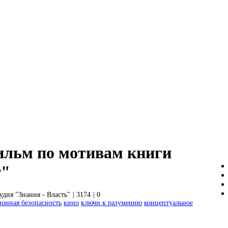
ильм по мотивам книги
т"
удия "Знания - Власть"
|
3174
|
0
онная безопасность
кино
ключи к разумению
концептуальное