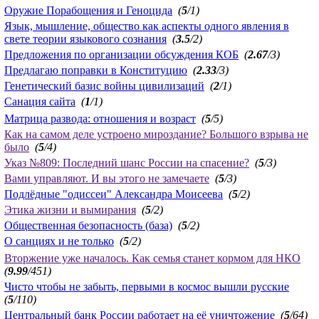
Оружие Порабощения и Геноцида
(
5
/1)
Язык, мышление, общество как аспекты одного явления в
свете теории языкового сознания
(
3.5
/2)
Предложения по организации обсуждения КОБ
(
2.67
/3)
Предлагаю поправки в Конституцию
(
2.33
/3)
Генетический базис войны цивилизаций
(
2
/1)
Санация сайта
(
1
/1)
Матрица развода: отношения и возраст
(
5
/5)
Как на самом деле устроено мироздание? Большого взрыва не
было
(
5
/4)
Указ №809: Последний шанс России на спасение?
(
5
/3)
Вами управляют. И вы этого не замечаете
(
5
/3)
Подлёдные "одиссеи" Александра Моисеева
(
5
/2)
Этика жизни и вымирания
(
5
/2)
Общественная безопасность (база)
(
5
/2)
О санциях и не только
(
5
/2)
Вторжение уже началось. Как семья станет кормом для НКО
(
9.99
/451)
Чисто чтобы не забыть, первыми в космос вышли русские
(
5
/110)
Центральный банк России работает на её уничтожение
(
5
/64)