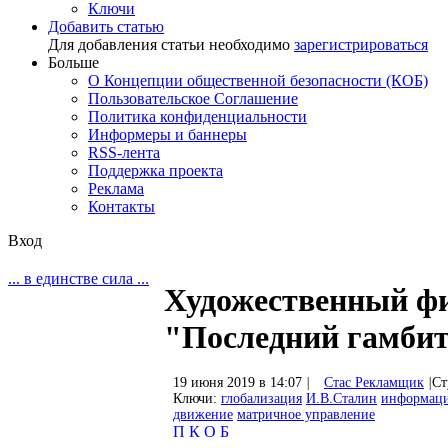
Ключи
Добавить статью
Для добавления статьи необходимо
зарегистрироваться
Больше
О Концепции общественной безопасности (КОБ)
Пользовательское Соглашение
Политика конфиденциальности
Информеры и баннеры
RSS-лента
Поддержка проекта
Реклама
Контакты
Вход
... в единстве сила ...
Художественный ф
"Последний гамби
19 июня 2019 в 14:07
|
Стас Рекламщик
|
Ст
Ключи:
глобализация
И.В.Сталин
информаци
движение
матричное управление
П
К
О
Б