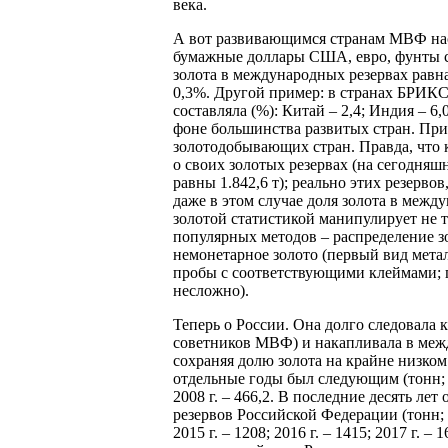
века.
А вот развивающимся странам МВФ нас
бумажные доллары США, евро, фунты ст
золота в международных резервах равна 
0,3%. Другой пример: в странах БРИКС
составляла (%): Китай – 2,4; Индия – 6
фоне большинства развитых стран. При
золотодобывающих стран. Правда, что к
о своих золотых резервах (на сегодняш
равны 1.842,6 т); реально этих резерво
даже в этом случае доля золота в межд
золотой статистикой манипулирует не т
популярных методов – распределение зо
немонетарное золото (первый вид мета
пробы с соответствующими клеймами; п
несложно).
Теперь о России. Она долго следовала 
советников МВФ) и накапливала в меж
сохраняя долю золота на крайне низко
отдельные годы был следующим (тонн; на н
2008 г. – 466,2. В последние десять л
резервов Российской Федерации (тонн; на 
2015 г. – 1208; 2016 г. – 1415; 2017 г. 