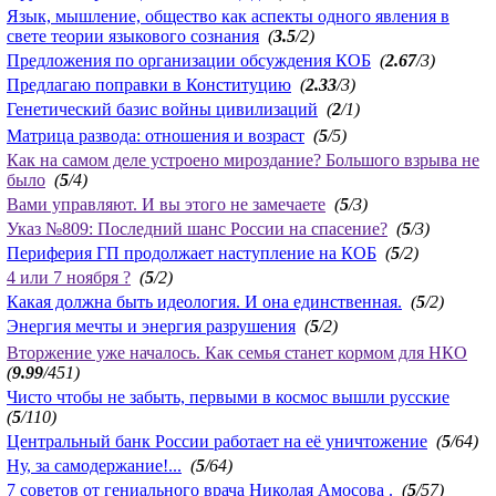
Язык, мышление, общество как аспекты одного явления в
свете теории языкового сознания
(
3.5
/2)
Предложения по организации обсуждения КОБ
(
2.67
/3)
Предлагаю поправки в Конституцию
(
2.33
/3)
Генетический базис войны цивилизаций
(
2
/1)
Матрица развода: отношения и возраст
(
5
/5)
Как на самом деле устроено мироздание? Большого взрыва не
было
(
5
/4)
Вами управляют. И вы этого не замечаете
(
5
/3)
Указ №809: Последний шанс России на спасение?
(
5
/3)
Периферия ГП продолжает наступление на КОБ
(
5
/2)
4 или 7 ноября ?
(
5
/2)
Какая должна быть идеология. И она единственная.
(
5
/2)
Энергия мечты и энергия разрушения
(
5
/2)
Вторжение уже началось. Как семья станет кормом для НКО
(
9.99
/451)
Чисто чтобы не забыть, первыми в космос вышли русские
(
5
/110)
Центральный банк России работает на её уничтожение
(
5
/64)
Ну, за самодержание!...
(
5
/64)
7 советов от гениального врача Николая Амосова .
(
5
/57)