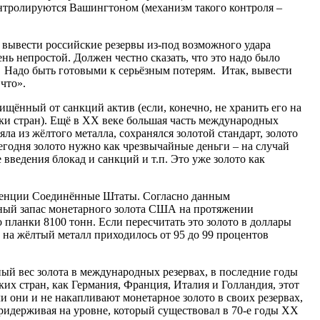
нтролируются Вашингтоном (механизм такого контроля –
 – вывести российские резервы из-под возможного удара
нь непростой. Должен честно сказать, что это надо было
о. Надо быть готовыми к серьёзным потерям. Итак, вывести
 что».
ищённый от санкций актив (если, конечно, не хранить его на
ки стран). Ещё в ХХ веке большая часть международных
ла из жёлтого металла, сохранялся золотой стандарт, золото
годня золото нужно как чрезвычайные деньги – на случай
 введения блокад и санкций и т.п. Это уже золото как
ренции Соединённые Штаты. Согласно данным
ьный запас монетарного золота США на протяжении
 планки 8100 тонн. Если пересчитать это золото в доллары
 на жёлтый металл приходилось от 95 до 99 процентов
ный вес золота в международных резервах, в последние годы
ких стран, как Германия, Франция, Италия и Голландия, этот
ли они и не накапливают монетарное золото в своих резервах,
придерживая на уровне, который существовал в 70-е годы ХХ