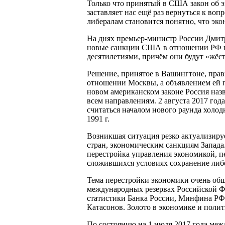
Только что принятый в США закон об 
заставляет нас ещё раз вернуться к во
либералам становится понятно, что эко
На днях премьер-министр России Дмитр
новые санкции США в отношении РФ но
десятилетиями, причём они будут «жёс
Решение, принятое в Вашингтоне, прав
отношении Москвы, а объявлением ей 
новом американском законе Россия назв
всем направлениям. 2 августа 2017 год
считаться началом нового раунда холод
1991 г.
Возникшая ситуация резко актуализиру
стран, экономическим санкциям Запада.
перестройка управления экономикой, п
сложившихся условиях сохранение либ
Тема перестройки экономики очень обши
международных резервах Российской Ф
статистики Банка России, Минфина РФ,
Катасонов. Золото в экономике и поли
По состоянию на 1 июля 2017 года межд