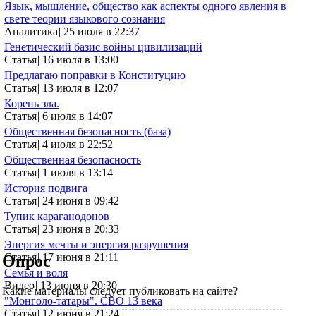
Язык, мышление, общество как аспекты одного явления в
свете теории языкового сознания
Аналитика
|
25 июля в 22:37
Генетический базис войны цивилизаций
Статья
|
16 июля в 13:00
Предлагаю поправки в Конституцию
Статья
|
13 июля в 12:07
Корень зла.
Статья
|
6 июля в 14:07
Общественная безопасность (база)
Статья
|
4 июля в 22:52
Общественная безопасность
Статья
|
1 июля в 13:14
История подвига
Статья
|
24 июня в 09:42
Тупик караганодонов
Статья
|
23 июня в 20:33
Энергия мечты и энергия разрушения
Статья
|
17 июня в 21:11
Опрос
Семья и воля
Видео
|
13 июня в 20:30
Какие материалы следует публиковать на сайте?
"Монголо-татары". СВО 13 века
Статья
|
12 июня в 21:24