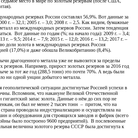
 седьмое место в мире по золотым резервам (после США,
итая).
дународных резервах России составлял 56,9%. Вот данные за
00 г. – 32,1; 2005 г. – 3,0; 2008 г. – 2,5. Как видим, бумажные
еталл из международных резервов России. Затем тенденция
ться. Вот данные по годам (%; на начало года): 2009 г. – 3,4;
013 г. – 9,5; 2014 г. – 7,9; 2015 г. – 12,0; 2016 г. – 13,2; 2017 г. –
елю доли золота в международных резервах Россия
цией (17,0%) и даже обошла Великобританию (8,4%).
бычи драгоценного металла уже не вывозится за пределы
х резервов. Например, прирост золотых резервов за 2016 год
че за тот же год (288,5 тонн) это почти 70%. А ведь были
пало ни одной унции добытого металла.
я геополитической ситуации достигнутые Россией успехи в
точны. Вспомним, что накануне Великой Отечественной
гигантский запас золота. Данные о нём до сих пор не
нкам, он был не менее 2 тысяч тонн – притом, что на
о страна проводила индустриализацию и осуществляла на
ин и оборудования для строящихся заводов и фабрик (всего
 войны было построено 9600 предприятий). В послевоенные
льная величина золотого резерва СССР была достигнута к