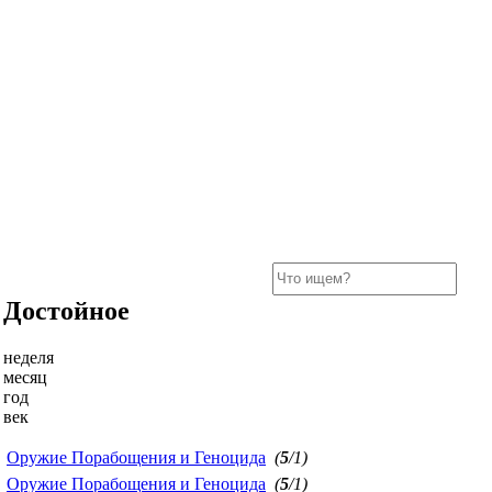
Достойное
неделя
месяц
год
век
Оружие Порабощения и Геноцида
(
5
/1)
Оружие Порабощения и Геноцида
(
5
/1)