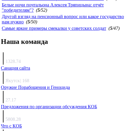
Белые ночи почтальона Алексея Тряпицына: отчёт
"победителям"?
(
5
/52)
Другой взгляд на пенсионный вопрос или какое государство
нам нужно
(
5
/50)
Самые яркие примеры смекалки у советских солдат
(
5
/47)
Наша команда
Агафонов
1328.74
Санация сайта
Каиргали
Якутск
|
168
Оружие Порабощения и Геноцида
Михаил Михайлович
27.17
Предложения по организации обсуждения КОБ
Люкин
5808.28
Что с КОБ