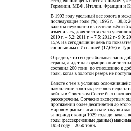
сегодняшний день Россия занимает уже
Германии, МВФ, Италии, Франции и К
В 1993 году удельный вес золота в меж
последующие годы (%): 1995 г. – 38,8; 20
валюты неуклонно вытесняли жёлтый м
изменилась, доля золота стала увеличива
2010 г. – 5,2; 2011 г. – 7,5; 2012 г.- 9,0; 2
15,9. На сегодняшний день по показат
сопоставима с Испанией (17,6%) и Тур
Отрадно, что сегодня большая часть до
страны, а идет на формирование золоты
составил 200 тонн, по отношению к добы
годы, когда в золотой резерв не посту
Вместе с тем в условиях осложнившейс
накоплении золотых резервов недоста
войны в Советском Союзе был накоплен 
рассекречены. Согласно экспертным оце
протяжении более десятилетия до этог
мировом рынке гигантские закупки маш
за период с конца 1929 года до начала
годы (рассекреченные данные) максима
1953 году – 2050 тонн.