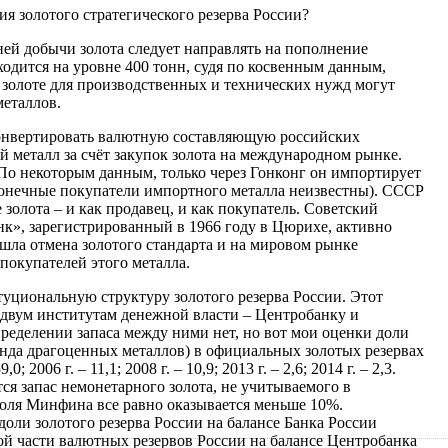
я золотого стратегического резерва России?
ней добычи золота следует направлять на пополнение
аходится на уровне 400 тонн, судя по косвенным данным,
в золоте для производственных и технических нужд могут
металлов.
онвертировать валютную составляющую российских
 металл за счёт закупок золота на международном рынке.
По некоторым данным, только через Гонконг он импортирует
, конечные покупатели импортного металла неизвестны). СССР
золота – и как продавец, и как покупатель. Советский
к», зарегистрированный в 1966 году в Цюрихе, активно
зошла отмена золотого стандарта и на мировом рынке
 покупателей этого металла.
туциональную структуру золотого резерва России. Этот
 двум институтам денежной власти – Центробанку и
еделении запаса между ними нет, но вот мои оценки доли
нда драгоценных металлов) в официальных золотых резервах
; 2006 г. – 11,1; 2008 г. – 10,9; 2013 г. – 2,6; 2014 г. – 2,3.
ся запас немонетарного золота, не учитываемого в
доля Минфина все равно оказывается меньше 10%.
оли золотого резерва России на балансе Банка России
ой части валютных резервов России на балансе Центробанка