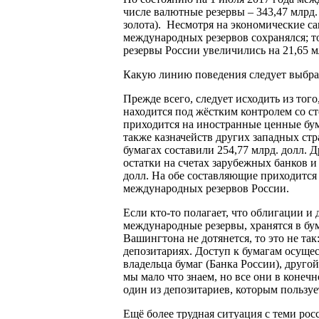
числе валютные резервы – 343,47 млрд.
золота). Несмотря на экономические с
международных резервов сохранялся; т
резервы России увеличились на 21,65 
Какую линию поведения следует выбра
Прежде всего, следует исходить из тог
находится под жёстким контролем со 
приходится на иностранные ценные бу
также казначейств других западных стр
бумагах составили 254,77 млрд. долл. 
остатки на счетах зарубежных банков 
долл. На обе составляющие приходится
международных резервов России.
Если кто-то полагает, что облигации 
международные резервы, хранятся в бу
Вашингтона не дотянется, то это не та
депозитариях. Доступ к бумагам осуще
владельца бумаг (Банка России), друго
мы мало что знаем, но все они в конеч
один из депозитариев, которым пользуе
Ещё более трудная ситуация с теми рос