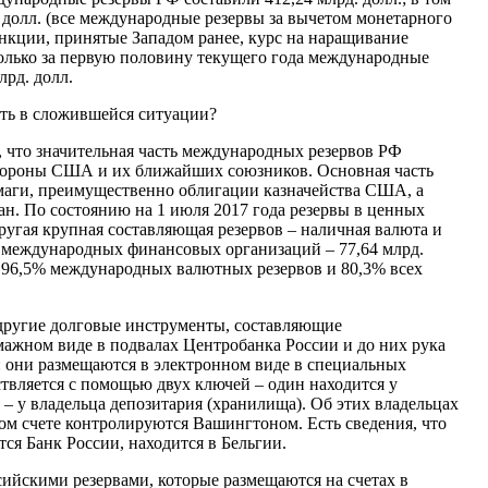
 долл. (все международные резервы за вычетом монетарного
анкции, принятые Западом ранее, курс на наращивание
олько за первую половину текущего года международные
млрд. долл.
ть в сложившейся ситуации?
о, что значительная часть международных резервов РФ
стороны США и их ближайших союзников. Основная часть
маги, преимущественно облигации казначейства США, а
ан. По состоянию на 1 июля 2017 года резервы в ценных
Другая крупная составляющая резервов – наличная валюта и
и международных финансовых организаций – 77,64 млрд.
 96,5% международных валютных резервов и 80,3% всех
и другие долговые инструменты, составляющие
мажном виде в подвалах Центробанка России и до них рука
к: они размещаются в электронном виде в специальных
ствляется с помощью двух ключей – один находится у
й – у владельца депозитария (хранилища). Об этих владельцах
ном счете контролируются Вашингтоном. Есть сведения, что
тся Банк России, находится в Бельгии.
сийскими резервами, которые размещаются на счетах в