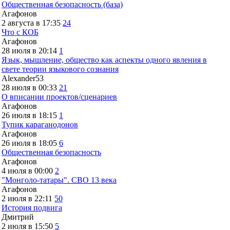
Общественная безопасность (база)
Агафонов
2 августа в 17:35
24
Что с КОБ
Агафонов
28 июля в 20:14
1
Язык, мышление, общество как аспекты одного явления в
свете теории языкового сознания
Alexander53
28 июля в 00:33
21
О вписании проектов/сценариев
Агафонов
26 июля в 18:15
1
Тупик караганодонов
Агафонов
26 июля в 18:05
6
Общественная безопасность
Агафонов
4 июля в 00:00
2
"Монголо-татары". СВО 13 века
Агафонов
2 июля в 22:11
50
История подвига
Дмитрий
2 июля в 15:50
5