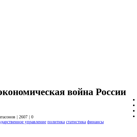
кономическая война России
атасонов
|
2607
|
0
ударственное управление
политика
статистика
финансы