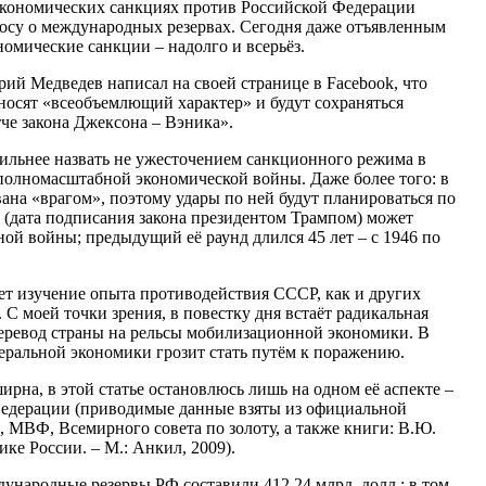
экономических санкциях против Российской Федерации
просу о международных резервах. Сегодня даже отъявленным
номические санкции – надолго и всерьёз.
ий Медведев написал на своей странице в Facebook, что
сят «всеобъемлющий характер» и будут сохраняться
тче закона Джексона – Вэника».
ильнее назвать не ужесточением санкционного режима в
полномасштабной экономической войны. Даже более того: в
ана «врагом», поэтому удары по ней будут планироваться по
а (дата подписания закона президентом Трампом) может
ной войны; предыдущий её раунд длился 45 лет – с 1946 по
ет изучение опыта противодействия СССР, как и других
 С моей точки зрения, в повестку дня встаёт радикальная
еревод страны на рельсы мобилизационной экономики. В
еральной экономики грозит стать путём к поражению.
рна, в этой статье остановлюсь лишь на одном её аспекте –
едерации (приводимые данные взяты из официальной
 МВФ, Всемирного совета по золоту, а также книги: В.Ю.
тике России. – М.: Анкил, 2009).
ународные резервы РФ составили 412,24 млрд. долл.; в том