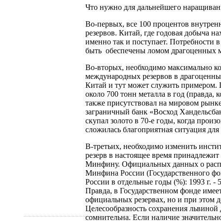
Что нужно для дальнейшего наращивани
Во-первых, все 100 процентов внутрен
резервов. Китай, где годовая добыча н
именно так и поступает. Потребности 
быть обеспечены ломом драгоценных 
Во-вторых, необходимо максимально к
международных резервов в драгоценный
Китай и тут может служить примером. 
около 700 тонн металла в год (правда
также присутствовал на мировом рынке 
заграничный банк «Восход Хандельсбан
скупал золото в 70-е годы, когда прои
сложилась благоприятная ситуация для
В-третьих, необходимо изменить инсти
резерв в настоящее время принадлежит
Минфину. Официальных данных о распр
Минфина России (Государственного фо
России в отдельные годы (%): 1993 г. - 59,0
Правда, в Государственном фонде имеет
официальных резервах, но и при этом 
Целесообразность сохранения львиной д
сомнительна. Если наличие значительн