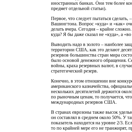
иностранных банках. Они тем более ко
предмет отдельной статьи).
Первое, что следует пытаться сделать,
Вашингтона. Вопрос «куда» и «как» оче
делать вчера. Сегодня – крайне сложн
куда? Я бы даже сказал не «куда», а «во
Выводить надо в золото – наиболее защ
территории США, как это делают десят
резервов большинства стран мира состоя
было основой денежного обращения. Се
войны, краха резервных валют, в случае
стратегический резерв.
Конечно, в этом отношении вне конку
американского казначейства, официал
нескольких десятилетий держится около
по рыночным ценам, то получается, что
международных резервов США.
В странах еврозоны также высок удель
он составлял в среднем около 50%. У та
показатель находится на уровне 2/3. Ес
то по крайней мере его не транжирят, 