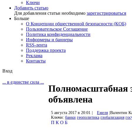
Ключи
Добавить статью
Для добавления статьи необходимо
зарегистрироваться
Больше
О Концепции общественной безопасности (КОБ)
Пользовательское Соглашение
Политика конфиденциальности
Информеры и баннеры
RSS-лента
Поддержка проекта
Реклама
Контакты
Вход
... в единстве сила ...
Полномасштабная э
объявлена
5 августа 2017 в 20:01
|
Емеля
|
Валентин К
Ключи:
банки
геополитика
глобализация
гос
П
К
О
Б