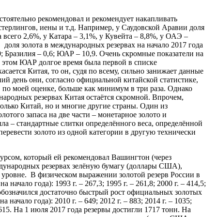
тоятельно рекомендовал и рекомендует накапливать
ерлингов, иены и т.д. Например, у Саудовской Аравии доля
всего 2,6%, у Катара – 3,1%, у Кувейта – 8,8%, у ОАЭ –
 доля золота в международных резервах на начало 2017 года
,0; Бразилия – 0,6; ЮАР – 10,9. Очень скромные показатели на
 этом ЮАР долгое время была первой в списке
асается Китая, то он, судя по всему, сильно занижает данные
ний день они, согласно официальной китайской статистике,
в, по моей оценке, больше как минимум в три раза. Однако
ународных резервах Китая остаётся скромной. Впрочем,
олько Китай, но и многие другие страны. Один из
лотого запаса на две части – монетарное золото и
лла – стандартные слитки определённого веса, определённой
еревести золото из одной категории в другую технически
курсом, который ей рекомендовал Вашингтон (через
дународных резервах зелёную бумагу (доллары США),
м уровне. В физическом выражении золотой резерв России в
ачало года): 1993 г. – 267,3; 1995 г. – 261,8; 2000 г. – 414,5;
ет обозначился достаточно быстрый рост официальных золотых
начало года): 2010 г. – 649; 2012 г. – 883; 2014 г. – 1035;
– 1615. На 1 июля 2017 года резервы достигли 1717 тонн. На