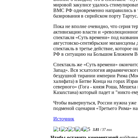
мировой закулисе удалось стимулирова
ВМС РФ одновременно направились в т
базирования в сирийском порту Тартус.
Пока не вполне очевидно, что серия тер
активизацию власти и «революционного
спектакля «Суть времени» под название
августовско-сентябрьские мизансцены
спектакль в третье действие, которое
РФ в ситуацию на Большом Ближнем Во
Спектакль же «Суть времени» окончит
Запад». Вся эсхатология авраамическог
бездушной тирании империи Рима (Моск
халифата) в Битве Конца на горах Изра
северного» (Гога - князя Роша, Мешеха
Казахстана) который падет и "никто ем
Чтобы вывернуться, России нужна уже не
подменой сценария «Третьего Рима» н
Источник
3.81
/
37
гол.
Чтобы оставить комментарий
войдите