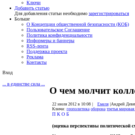
Ключи
Добавить статью
Для добавления статьи необходимо
зарегистрироваться
Больше
О Концепции общественной безопасности (КОБ)
Пользовательское Соглашение
Политика конфиденциальности
Информеры и баннеры
RSS-лента
Поддержка проекта
Реклама
Контакты
Вход
... в единстве сила ...
О чем молчит колл
22 июля 2012 в 10:08
|
Емеля
|
Андрей Девя
Ключи:
геополитика
оборона
третья мировая
П
К
О
Б
(оценка перспективы политической с