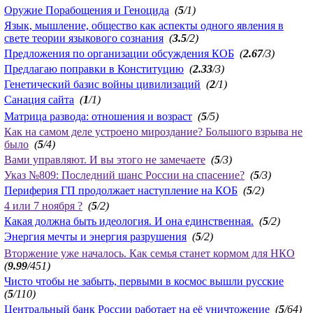
Оружие Порабощения и Геноцида
(
5
/1)
Язык, мышление, общество как аспекты одного явления в
свете теории языкового сознания
(
3.5
/2)
Предложения по организации обсуждения КОБ
(
2.67
/3)
Предлагаю поправки в Конституцию
(
2.33
/3)
Генетический базис войны цивилизаций
(
2
/1)
Санация сайта
(
1
/1)
Матрица развода: отношения и возраст
(
5
/5)
Как на самом деле устроено мироздание? Большого взрыва не
было
(
5
/4)
Вами управляют. И вы этого не замечаете
(
5
/3)
Указ №809: Последний шанс России на спасение?
(
5
/3)
Периферия ГП продолжает наступление на КОБ
(
5
/2)
4 или 7 ноября ?
(
5
/2)
Какая должна быть идеология. И она единственная.
(
5
/2)
Энергия мечты и энергия разрушения
(
5
/2)
Вторжение уже началось. Как семья станет кормом для НКО
(
9.99
/451)
Чисто чтобы не забыть, первыми в космос вышли русские
(
5
/110)
Центральный банк России работает на её уничтожение
(
5
/64)