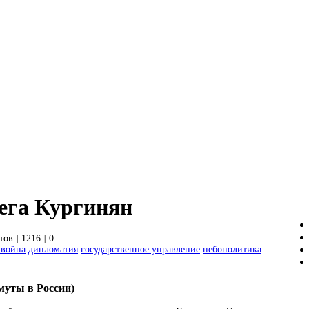
ега Кургинян
тов
|
1216
|
0
 война
дипломатия
государственное управление
небополитика
муты в России)