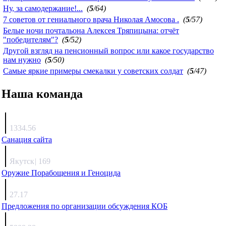
Ну, за самодержание!...
(
5
/64)
7 советов от гениального врача Николая Амосова .
(
5
/57)
Белые ночи почтальона Алексея Тряпицына: отчёт
"победителям"?
(
5
/52)
Другой взгляд на пенсионный вопрос или какое государство
нам нужно
(
5
/50)
Самые яркие примеры смекалки у советских солдат
(
5
/47)
Наша команда
Агафонов
1334.56
Санация сайта
Каиргали
Якутск
|
169
Оружие Порабощения и Геноцида
Михаил Михайлович
27.17
Предложения по организации обсуждения КОБ
Люкин