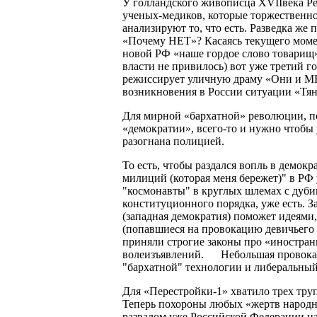
У голландского живописца XVIIвека Ре
ученых-медиков, которые торжественн
анализируют то, что есть. Разведка же 
«Почему НЕТ»? Касаясь текущего момен
новой РФ «наше гордое слово товарищ»
власти не привилось) вот уже третий г
режиссирует уличную драму «Они и МЫ
возникновения в России ситуации «Тян
Для мирной «бархатной» революции, п
«демократии», всего-то и нужно чтобы 
разогнана полицией.
То есть, чтобы раздался вопль в демо
милиций (которая меня бережет)" в РФ
"космонавты" в круглых шлемах с дуб
конституционного порядка, уже есть. З
(западная демократия) поможет идеями
(попавшиеся на провокацию девичьего 
приняли строгие законы про «иностра
волеизъявлений. Небольшая провокаци
"бархатной" технологии и либеральный
Для «Перестройки-1» хватило трех тр
Теперь похороны любых «жертв народно
развалом уже Российской Федерации на