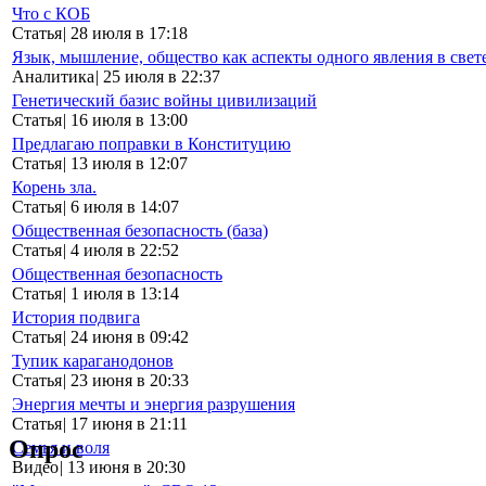
Что с КОБ
Статья
|
28 июля в 17:18
Язык, мышление, общество как аспекты одного явления в свет
Аналитика
|
25 июля в 22:37
Генетический базис войны цивилизаций
Статья
|
16 июля в 13:00
Предлагаю поправки в Конституцию
Статья
|
13 июля в 12:07
Корень зла.
Статья
|
6 июля в 14:07
Общественная безопасность (база)
Статья
|
4 июля в 22:52
Общественная безопасность
Статья
|
1 июля в 13:14
История подвига
Статья
|
24 июня в 09:42
Тупик караганодонов
Статья
|
23 июня в 20:33
Энергия мечты и энергия разрушения
Статья
|
17 июня в 21:11
Опрос
Семья и воля
Видео
|
13 июня в 20:30