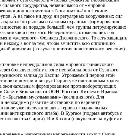
ильного государства, независимого от «мировой
рреволюционного мятежа «Тяньаньмэнь-1» в Пекине
трупов. А на такое ни духу, ни регулярных вооруженных сил
сть скрытые по рынкам и салонам охранные формирования
сленностью на порядок большей, чем группы патрулирующих
изывников из русского Нечерноземья, отбывающих год
имени «железного» Феликса Дзержинского. То есть защищать
и некому, а вот за тем, чтобы зачистить всю оппозицию
икой дивизии» (в случае принятия политического решения)
обстановке непреодолимой силы мирового финансового
 через большую войну в зоне нестабильности от Суэцкого
Персидского залива до Каспия. Угрожаемый период этой
становки внутри и вокруг Сирии уже идет полным ходом.
я за окончательным формированием противоборствующих
в Совете Безопасности ООН: Россия с Китаем и Ираном
 с «Братьями мусульманами» (коалиция юга). Для
 и необходимо развитие обстановки по варианту
 в июле уже послужили акты террора «радикальных
ании антикризисного штаба). В Бургасе (подрыв автобуса с
ег посольства Сирии). И в Казани (покушение на муфтия и
ть времени», нагнетанием напряженности вокруг Сирии