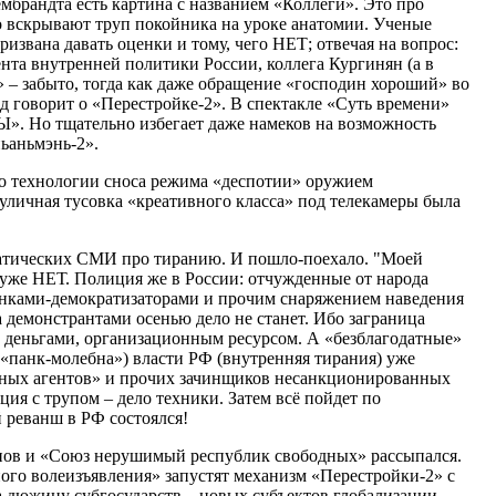
мбрандта есть картина с названием «Коллеги». Это про
о вскрывают труп покойника на уроке анатомии. Ученые
призвана давать оценки и тому, чего НЕТ; отвечая на вопрос:
та внутренней политики России, коллега Кургинян (а в
 – забыто, тогда как даже обращение «господин хороший» во
од говорит о «Перестройке-2». В спектакле «Суть времени»
». Но тщательно избегает даже намеков на возможность
ьаньмэнь-2».
о технологии сноса режима «деспотии» оружием
уличная тусовка «креативного класса» под телекамеры была
кратических СМИ про тиранию. И пошло-поехало. "Моей
 уже НЕТ. Полиция же в России: отчужденные от народа
инками-демократизаторами и прочим снаряжением наведения
а демонстрантами осенью дело не станет. Ибо заграница
, деньгами, организационным ресурсом. А «безблагодатные»
«панк-молебна») власти РФ (внутренняя тирания) уже
нных агентов» и прочих зачинщиков несанкционированных
я с трупом – дело техники. Затем всё пойдет по
 реванш в РФ состоялся!
упов и «Союз нерушимый республик свободных» рассыпался.
го волеизъявления» запустят механизм «Перестройки-2» с
 дюжину субгосударств – новых субъектов глобализации