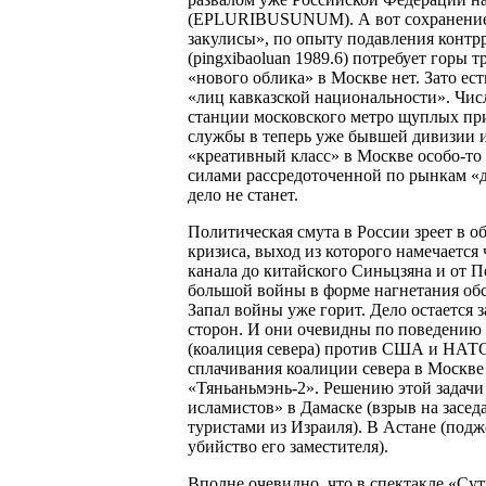
(EPLURIBUSUNUM). А вот сохранение с
закулисы», по опыту подавления конт
(pingxibaoluan 1989.6) потребует горы 
«нового облика» в Москве нет. Зато е
«лиц кавказской национальности». Чи
станции московского метро щуплых пр
службы в теперь уже бывшей дивизии 
«креативный класс» в Москве особо-то 
силами рассредоточенной по рынкам «д
дело не станет.
Политическая смута в России зреет в 
кризиса, выход из которого намечается
канала до китайского Синьцзяна и от 
большой войны в форме нагнетания об
Запал войны уже горит. Дело остаетс
сторон. И они очевидны по поведению 
(коалиция севера) против США и НАТО
сплачивания коалиции севера в Москве
«Тяньаньмэнь-2». Решению этой задачи
исламистов» в Дамаске (взрыв на засед
туристами из Израиля). В Астане (подж
убийство его заместителя).
Вполне очевидно, что в спектакле «Су