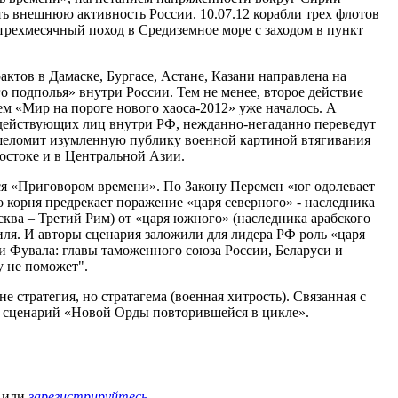
ть внешнюю активность России. 10.07.12 корабли трех флотов
рехмесячный поход в Средиземное море с заходом в пункт
актов в Дамаске, Бургасе, Астане, Казани направлена на
 подполья» внутри России. Тем не менее, второе действие
м «Мир на пороге нового хаоса-2012» уже началось. А
 действующих лиц внутри РФ, нежданно-негаданно переведут
 ошеломит изумленную публику военной картиной втягивания
стоке и в Центральной Азии.
ся «Приговором времени». По Закону Перемен «юг одолевает
о корня предрекает поражение «царя северного» - наследника
ва – Третий Рим) от «царя южного» (наследника арабского
иля. И авторы сценария заложили для лидера РФ роль «царя
 и Фувала: главы таможенного союза России, Беларуси и
у не поможет".
 стратегия, но стратагема (военная хитрость). Связанная с
а сценарий «Новой Орды повторившейся в цикле».
или
зарегистрируйтесь