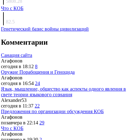
5808.28
Что с КОБ
surov
82.5
Генетический базис войны цивилизаций
Комментарии
Санация сайта
Агафонов
сегодня в 18:12
8
Оружие Порабощения и Геноцида
Агафонов
сегодня в 16:54
24
Язык, мышление, общество как аспекты одного явления в
свете теории языкового сознания
Alexander53
сегодня в 11:37
22
Предложения по организации обсуждения КОБ
Агафонов
позавчера в 22:14
29
Что с КОБ
Агафонов
позавчера в 19:30
2