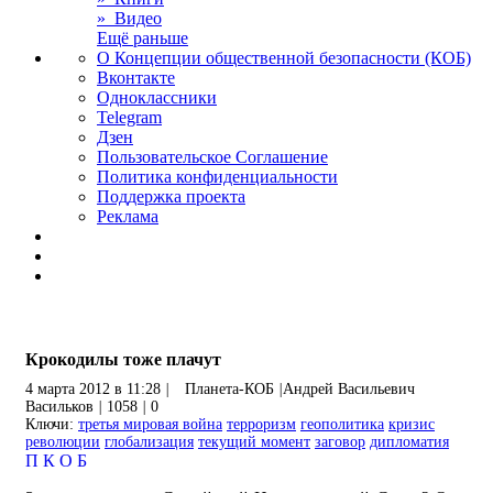
» Видео
Ещё раньше
О Концепции общественной безопасности (КОБ)
Вконтакте
Одноклассники
Telegram
Дзен
Пользовательское Соглашение
Политика конфиденциальности
Поддержка проекта
Реклама
Крокодилы тоже плачут
4 марта 2012 в 11:28
|
Планета-КОБ
|
Андрей Васильевич
Васильков
|
1058
|
0
Ключи:
третья мировая война
терроризм
геополитика
кризис
революции
глобализация
текущий момент
заговор
дипломатия
П
К
О
Б