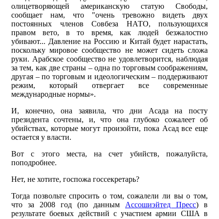
олицетворяющей американскую статую Свободы,
сообщает нам, что "очень тревожно видеть двух
постоянных членов Совбеза НАТО, пользующихся
правом вето, в то время, как людей безжалостно
убивают... Давление на Россию и Китай будет нарастать,
поскольку мировое сообщество не может сидеть сложа
руки. Арабское сообщество не удовлетворится, наблюдая
за тем, как две страны – одна по торговым соображениям,
другая – по торговым и идеологическим – поддерживают
режим, который отвергает все современные
международные нормы».
И, конечно, она заявила, что дни Асада на посту
президента сочтены, и, что она глубоко сожалеет об
убийствах, которые могут произойти, пока Асад все еще
остается у власти.
Вот с этого места, на счет убийств, пожалуйста,
поподробнее.
Нет, не хотите, госпожа госсекретарь?
Тогда позвольте спросить о том, сожалели ли вы о том,
что за 2008 год (по данным
Ассошиэйтед Пресс
) в
результате боевых действий с участием армии США в