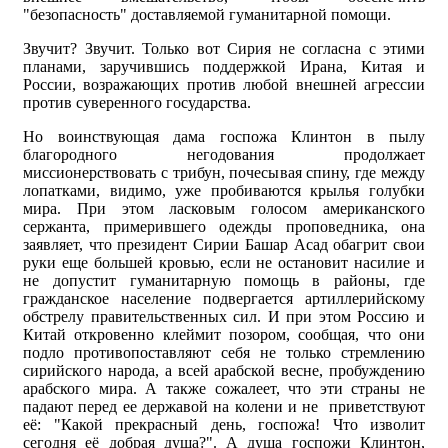
"безопасность" доставляемой гуманитарной помощи.
Звучит? Звучит. Только вот Сирия не согласна с этими
планами, заручившись поддержкой Ирана, Китая и
России, возражающих против любой внешней агрессии
против суверенного государства.
Но воинствующая дама госпожа Клинтон в пылу
благородного негодования продолжает
миссионерствовать с трибун, почесывая спину, где между
лопатками, видимо, уже пробиваются крылья голубки
мира. При этом ласковым голосом американского
сержанта, примерившего одежды проповедника, она
заявляет, что президент Сирии Башар Асад обагрит свои
руки еще большей кровью, если не остановит насилие и
не допустит гуманитарную помощь в районы, где
гражданское население подвергается артиллерийскому
обстрелу правительственных сил. И при этом Россию и
Китай откровенно клеймит позором, сообщая, что они
подло противопоставляют себя не только стремлению
сирийского народа, а всей арабской весне, пробуждению
арабского мира. А также сожалеет, что эти страны не
падают перед ее державой на колени и не приветствуют
её: "Какой прекрасный день, госпожа! Что изволит
сегодня её добрая душа?". А душа госпожи Клинтон,