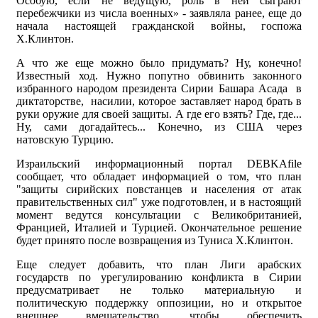
Особую, если не ведущую, роль в ней сыграют
перебежчики из числа военных» - заявляла ранее, еще до
начала настоящей гражданской войны, госпожа
Х.Клинтон.
А что же еще можно было придумать? Ну, конечно!
Известный ход. Нужно попутно обвинить законного
избранного народом президента Сирии Башара Асада в
диктаторстве, насилии, которое заставляет народ брать в
руки оружие для своей защиты. А где его взять? Где, где...
Ну, сами догадайтесь... Конечно, из США через
натовскую Турцию.
Израильский информационный портал DEBKAfile
сообщает, что обладает информацией о том, что план
"защиты сирийских повстанцев и населения от атак
правительственных сил" уже подготовлен, и в настоящий
момент ведутся консультации с Великобританией,
Францией, Италией и Турцией. Окончательное решение
будет принято после возвращения из Туниса Х.Клинтон.
Еще следует добавить, что план Лиги арабских
государств по урегулированию конфликта в Сирии
предусматривает не только материальную и
политическую поддержку оппозиции, но и открытое
внешнее вмешательство, чтобы обеспечить