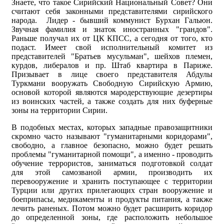
Знаете, что такое Сирийский Национальный Совет? Они
считают себя законными представителями сирийского
народа. Лидер - бывший коммунист Бурхан Гальюн.
Звучная фамилия и знаток иностранных "грандов".
Раньше получал их от ЦК КПСС, а сегодня от того, кто
подаст. Имеет свой исполнительный комитет из
представителей "Братьев мусульман", шейхов племен,
курдов, либералов и пр. Штаб квартира в Париже.
Призывает в лице своего представителя Абдулы
Туркмани вооружать Свободную Сирийскую Армию,
основой которой являются мародерствующие дезертиры
из воинских частей, а также создать для них буферные
зоны на территории Сирии.
В подобных местах, которых западные правозащитники
скромно часто называют "гуманитарными коридорами",
свободно, а главное безопасно, можно будет решать
проблемы "гуманитарной помощи", а именно - проводить
обучение террористов, заниматься подготовкой солдат
для этой самозваной армии, производить их
перевооружение и хранить поступающее с территории
Турции или других прилегающих стран вооружение и
боеприпасы, медикаменты и продукты питания, а также
лечить раненых. Потом можно будет расширить коридор
до определенной зоны, где расположить небольшое