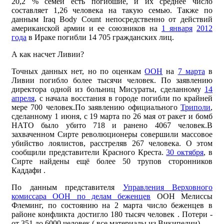
20,2 % семей есть погибшие, и их среднее число
составляет 1,26 человека на такую семью. Также по
данным Iraq Body Count непосредственно от действий
американской армии и ее союзников на
1 января
2012
года
в Ираке погибли 14 705 гражданских лиц.
А как насчет Ливии?
Точных данных нет, но по оценкам
ООН
на
7 марта
в
Ливии погибло более тысячи человек. По заявлению
директора одной из больниц Мисураты, сделанному
14
апреля
, с начала восстания в городе погибли по крайней
мере 700 человек.По заявлению официального
Триполи
,
сделанному 1 июня, с 19 марта по 26 мая от ракет и бомб
НАТО было убито 718 и ранено 4067 человек.В
захваченном Сирте революционеры совершили массовое
убийство лоялистов, расстреляв 267 человека. О этом
сообщили представители Красного Креста.
30 октября
, в
Сирте найдены ещё более 50 трупов сторонников
Каддафи .
По данным представителя
Управления Верховного
комиссара ООН по делам беженцев
ООН Мелиссы
Флеминг, по состоянию на 2 марта число беженцев в
районе конфликта достигло 180 тысяч человек . Потери -
от 351 до 6000 человек ( все материалы из Википедии).