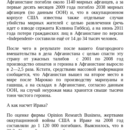
Афганистане погибли около 1140 мирных афганцев, а за
первые десять месяцев 2009 года погибло 2038 мирных
афганцев (по данным ООН) и, что в оккупационном
корпусе США известны также отдельные случаи
убийства мирных жителей с целью развлечения (речь
идет о взводе сержанта Кэлвина Гиббса), а на июнь 2011
года потери гражданских лиц в Афганистане по версии
«Independent» составили ещё от 14 до 34 тысяч человек.
После чего в результате после вашего благородного
вмешательства в дела Афганистана с целью спасти эту
страну от ужасных талибов с 2001 по 2008 год
производство опиатов и героина в Афганистане выросло
в 2—2,5 раза. Кстати, средствами массовой информации
сообщается, что Афганистан вышел на второе место в
мире после Марокко по производству марихуаны и
гашиша, а на складах в Афганистане, согласно данным
ООН, на случай неурожая мака хранится свыше тысячи
тонн чистого героина.
А как насчет Ирака?
По оценке фирмы Opinion Research Business, жертвами
оккупационной войны США в Ираке на 2008 год
составляли до 1 120 000 погибших. Выяснилось, что в