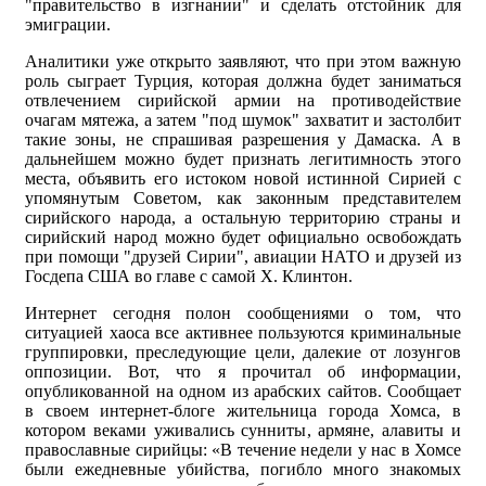
"правительство в изгнании" и сделать отстойник для
эмиграции.
Аналитики уже открыто заявляют, что при этом важную
роль сыграет Турция, которая должна будет заниматься
отвлечением сирийской армии на противодействие
очагам мятежа, а затем "под шумок" захватит и застолбит
такие зоны, не спрашивая разрешения у Дамаска. А в
дальнейшем можно будет признать легитимность этого
места, объявить его истоком новой истинной Сирией с
упомянутым Советом, как законным представителем
сирийского народа, а остальную территорию страны и
сирийский народ можно будет официально освобождать
при помощи "друзей Сирии", авиации НАТО и друзей из
Госдепа США во главе с самой Х. Клинтон.
Интернет сегодня полон сообщениями о том, что
ситуацией хаоса все активнее пользуются криминальные
группировки, преследующие цели, далекие от лозунгов
оппозиции. Вот, что я прочитал об информации,
опубликованной на одном из арабских сайтов. Сообщает
в своем интернет-блоге жительница города Хомса, в
котором веками уживались сунниты, армяне, алавиты и
православные сирийцы: «В течение недели у нас в Хомсе
были ежедневные убийства, погибло много знакомых