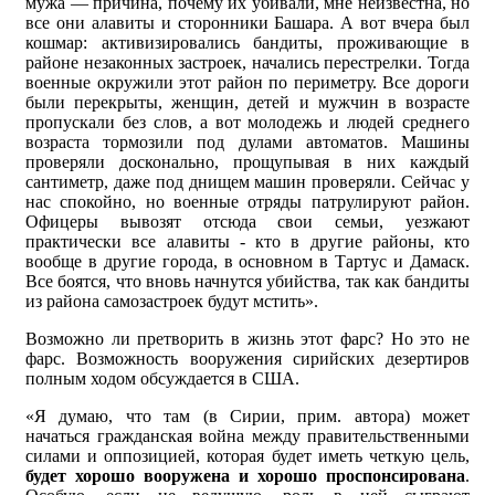
мужа — причина, почему их убивали, мне неизвестна, но
все они алавиты и сторонники Башара. А вот вчера был
кошмар: активизировались бандиты, проживающие в
районе незаконных застроек, начались перестрелки. Тогда
военные окружили этот район по периметру. Все дороги
были перекрыты, женщин, детей и мужчин в возрасте
пропускали без слов, а вот молодежь и людей среднего
возраста тормозили под дулами автоматов. Машины
проверяли досконально, прощупывая в них каждый
сантиметр, даже под днищем машин проверяли. Сейчас у
нас спокойно, но военные отряды патрулируют район.
Офицеры вывозят отсюда свои семьи, уезжают
практически все алавиты - кто в другие районы, кто
вообще в другие города, в основном в Тартус и Дамаск.
Все боятся, что вновь начнутся убийства, так как бандиты
из района самозастроек будут мстить».
Возможно ли претворить в жизнь этот фарс? Но это не
фарс. Возможность вооружения сирийских дезертиров
полным ходом обсуждается в США.
«Я думаю, что там (в Сирии, прим. автора) может
начаться гражданская война между правительственными
силами и оппозицией, которая будет иметь четкую цель,
будет хорошо вооружена и хорошо проспонсирована
.