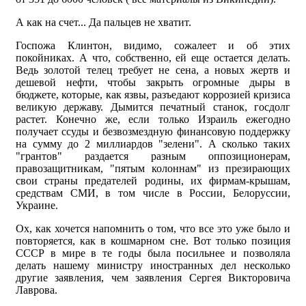
А как на счет... Да пальцев не хватит.
Госпожа Клинтон, видимо, сожалеет и об этих
покойниках. А что, собственно, ей еще остается делать.
Ведь золотой телец требует не сена, а новых жертв и
дешевой нефти, чтобы закрыть огромные дыры в
бюджете, которые, как язвы, разъедают коррозией кризиса
великую державу. Дымится печатный станок, госдолг
растет. Конечно же, если только Израиль ежегодно
получает ссуды и безвозмездную финансовую поддержку
на сумму до 2 миллиардов "зелени". А сколько таких
"грантов" раздается разным оппозиционерам,
правозащитникам, "пятым колоннам" из презирающих
свои страны предателей родины, их фирмам-крышам,
средствам СМИ, в том числе в России, Белоруссии,
Украине.
Ох, как хочется напомнить о том, что все это уже было и
повторяется, как в кошмарном сне. Вот только позиция
СССР в мире в те годы была посильнее и позволяла
делать нашему министру иностранных дел несколько
другие заявления, чем заявления Сергея Викторовича
Лаврова.