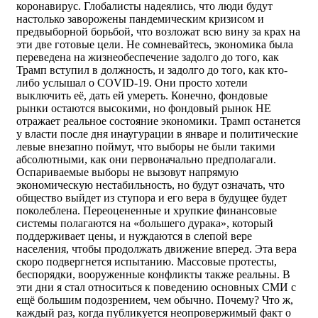
коронавирус. Глобалисты надеялись, что люди будут
настолько заворожены пандемическим кризисом и
предвыборной борьбой, что возложат всю вину за крах на
эти две готовые цели. Не сомневайтесь, экономика была
переведена на жизнеобеспечение задолго до того, как
Трамп вступил в должность, и задолго до того, как кто-
либо услышал о COVID-19. Они просто хотели
выключить её, дать ей умереть. Конечно, фондовые
рынки остаются высокими, но фондовый рынок НЕ
отражает реальное состояние экономики. Трамп останется
у власти после дня инаугурации в январе и политические
левые внезапно поймут, что выборы не были такими
абсолютными, как они первоначально предполагали.
Оспариваемые выборы не вызовут напрямую
экономическую нестабильность, но будут означать, что
общество выйдет из ступора и его вера в будущее будет
поколеблена. Переоцененные и хрупкие финансовые
системы полагаются на «большего дурака», который
поддерживает цены, и нуждаются в слепой вере
населения, чтобы продолжать движение вперед. Эта вера
скоро подвергнется испытанию. Массовые протесты,
беспорядки, вооруженные конфликты также реальны. В
эти дни я стал относиться к поведению основных СМИ с
ещё большим подозрением, чем обычно. Почему? Что ж,
каждый раз, когда публикуется неопровержимый факт о