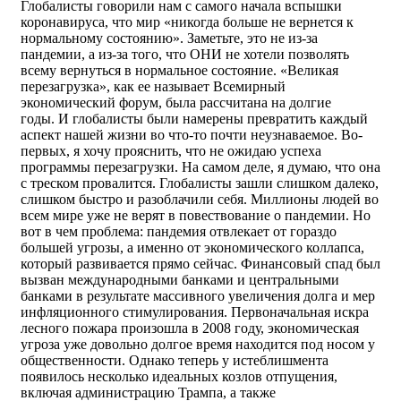
Глобалисты говорили нам с самого начала вспышки
коронавируса, что мир «никогда больше не вернется к
нормальному состоянию». Заметьте, это не из-за
пандемии, а из-за того, что ОНИ не хотели позволять
всему вернуться в нормальное состояние. «Великая
перезагрузка», как ее называет Всемирный
экономический форум, была рассчитана на долгие
годы. И глобалисты были намерены превратить каждый
аспект нашей жизни во что-то почти неузнаваемое. Во-
первых, я хочу прояснить, что не ожидаю успеха
программы перезагрузки. На самом деле, я думаю, что она
с треском провалится. Глобалисты зашли слишком далеко,
слишком быстро и разоблачили себя. Миллионы людей во
всем мире уже не верят в повествование о пандемии. Но
вот в чем проблема: пандемия отвлекает от гораздо
большей угрозы, а именно от экономического коллапса,
который развивается прямо сейчас. Финансовый спад был
вызван международными банками и центральными
банками в результате массивного увеличения долга и мер
инфляционного стимулирования. Первоначальная искра
лесного пожара произошла в 2008 году, экономическая
угроза уже довольно долгое время находится под носом у
общественности. Однако теперь у истеблишмента
появилось несколько идеальных козлов отпущения,
включая администрацию Трампа, а также