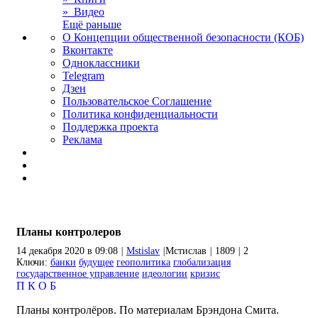
» Видео
Ещё раньше
О Концепции общественной безопасности (КОБ)
Вконтакте
Одноклассники
Telegram
Дзен
Пользовательское Соглашение
Политика конфиденциальности
Поддержка проекта
Реклама
Планы контролеров
14 декабря 2020 в 09:08
|
Mstislav
|
Мстислав
|
1809
|
2
Ключи:
банки
будущее
геополитика
глобализация
государственное управление
идеологии
кризис
П
К
О
Б
Планы контролёров. По материалам Брэндона Смита.