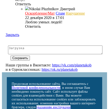
Ответить
Nikolai Pluzhnlkov
Дмитрий
Оскорбление/Мат
Спам
Нарушение
22 декабря 2020 в 17:01
Люблю умных людей!
Ответить
Закрыть
Наши группы в Вконтакте:
https://vk.com/planetakob
и в Одноклассниках:
https://ok.ru/planetakob
Продолжая использование сайта, Вы соглашаетесь с
Политикой конфиденциальности
, в ином случае Вам
необходимо покинуть сайт. Сайт использует файлы
cookies для взаимодействия с Вами. Вы можете
согласиться на использование cookies или заблокировать
их использование, изменив настройки вашего интернет-
браузера, следуя
указаниям инструкции
.