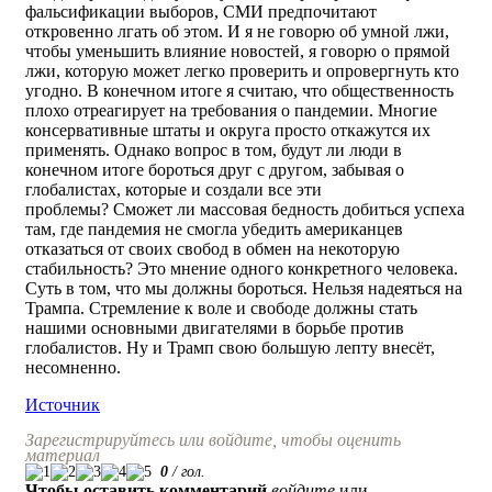
фальсификации выборов, СМИ предпочитают
откровенно лгать об этом. И я не говорю об умной лжи,
чтобы уменьшить влияние новостей, я говорю о прямой
лжи, которую может легко проверить и опровергнуть кто
угодно. В конечном итоге я считаю, что общественность
плохо отреагирует на требования о пандемии. Многие
консервативные штаты и округа просто откажутся их
применять. Однако вопрос в том, будут ли люди в
конечном итоге бороться друг с другом, забывая о
глобалистах, которые и создали все эти
проблемы? Сможет ли массовая бедность добиться успеха
там, где пандемия не смогла убедить американцев
отказаться от своих свобод в обмен на некоторую
стабильность? Это мнение одного конкретного человека.
Суть в том, что мы должны бороться. Нельзя надеяться на
Трампа. Стремление к воле и свободе должны стать
нашими основными двигателями в борьбе против
глобалистов. Ну и Трамп свою большую лепту внесёт,
несомненно.
Источник
Зарегистрируйтесь или войдите, чтобы оценить
материал
0
/
гол.
Чтобы оставить комментарий
войдите
или