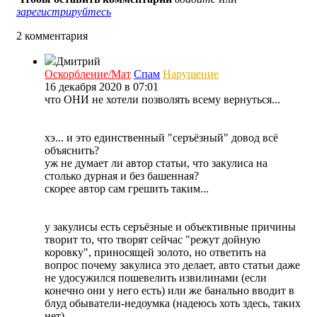
зарегистрируйтесь
2 комментария
Дмитрий
Оскорбление/Мат
Спам
Нарушение
16 декабря 2020 в 07:01
что ОНИ не хотели позволять всему вернуться...
хэ... и это единственный "серъёзный" довод всё
объяснить?
уж не думает ли автор статьи, что закулиса на
столько дурная и без башенная?
скорее автор сам грешить таким...
у закулисы есть серъёзные и объективные причины
творит то, что творят сейчас "режут дойную
коровку", приносящей золото, но ответить на
вопрос почему закулиса это делает, авто статьи даже
не удосужился пошевелить извилинами (если
конечно они у него есть) или же банально вводит в
блуд обыватели-недоумка (надеюсь хоть здесь, таких
нет)...