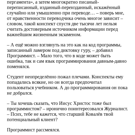
пергамента», а затем многократно писаный-
переписанный, изданный-переизданный, искажённый
случайно или умышленно при переводе… – поверь мне,
от нравственности переводчика очень многое зависит –
словом, такой конспект спустя две тысячи лет нельзя
считать достоверным источником информации перед
важнейшим жизненным экзаменом.
– А ещё можно взглянуть на это как на код программы,
записанный ламером под диктовку гуру, – добавил
Программист. – Мало того, что в коде может быть
ошибка, так и сам язык программирования давным-давно
поменялся.
Студент неопределённо пожал плечами. Конспекты ему
попадались всякие, но он всегда предпочитал
пользоваться учебником. А до программирования он пока
не добрался.
– Ты хочешь сказать, что Иисус Христос тоже был
программистом? – иронично поинтересовался Журналист.
– Псих, тебе не кажется, что старший Ковалёв твой
потенциальный клиент?
Программист рассмеялся.