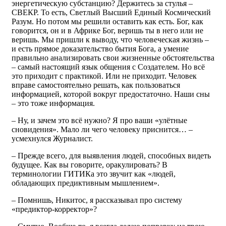
энергетическую субстанцию? Держитесь за стулья –
СВЕКР. То есть, Светлый Высший Единый Космический
Разум. Но потом мы решили оставить как есть. Бог, как
говорится, он и в Африке Бог, веришь ты в него или не
веришь. Мы пришли к выводу, что человеческая жизнь –
и есть прямое доказательство бытия Бога, а умение
правильно анализировать свои жизненные обстоятельства
– самый настоящий язык общения с Создателем. Но всё
это приходит с практикой. Или не приходит. Человек
вправе самостоятельно решать, как пользоваться
информацией, которой вокруг предостаточно. Наши сны
– это тоже информация.
– Ну, и зачем это всё нужно? Я про ваши «улётные
сновидения». Мало ли чего человеку приснится… –
усмехнулся Журналист.
– Прежде всего, для выявления людей, способных видеть
будущее. Как вы говорите, оракулировать? В
терминологии ГИТИКа это звучит как «людей,
обладающих предиктивным мышлением».
– Помнишь, Никитос, я рассказывал про систему
«предиктор-корректор»?