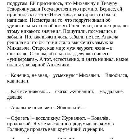
подругам. Ей приснилось, что Михалычу и Тимуру
Геворкяну дали Государственную премию. Вернее, ей
приснилась газета «Известия», в которой это было
написано. Несмотря на то, что подруги знали об
удивительных способностях Стеллочки, они не придали
этому никакого значения. Пошутили, посмеялись и
забыли. Но, как выяснилось, забыли не все. Анжела
решила во что бы то ни стало выскочить замуж за
Михалыча. Старо, как мир: муж лауреат, жена – в
шоколаде. Словом, обольстила, девушка нашего
«универмага». А тот, естественно, и знать не знал, какие
планы у коварной Анжелики.
– Конечно, не знал, – усмехнулся Михалыч. – Влюбился,
как пацан.
– Как всё знакомо… – сказал Журналист. – Ну, дальше,
дальше.
– А дальше появляется Яблонский…
– Офигеть! – воскликнул Журналист. – Ковалёв,
продолжай. Я уже мысленно продумываю, кому в
Голливуде продать ваш крутейший сценарий.