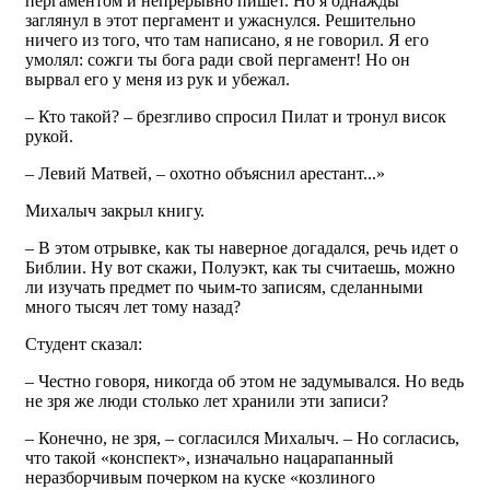
пергаментом и непрерывно пишет. Но я однажды
заглянул в этот пергамент и ужаснулся. Решительно
ничего из того, что там написано, я не говорил. Я его
умолял: сожги ты бога ради свой пергамент! Но он
вырвал его у меня из рук и убежал.
– Кто такой? – брезгливо спросил Пилат и тронул висок
рукой.
– Левий Матвей, – охотно объяснил арестант...»
Михалыч закрыл книгу.
– В этом отрывке, как ты наверное догадался, речь идет о
Библии. Ну вот скажи, Полуэкт, как ты считаешь, можно
ли изучать предмет по чьим-то записям, сделанными
много тысяч лет тому назад?
Студент сказал:
– Честно говоря, никогда об этом не задумывался. Но ведь
не зря же люди столько лет хранили эти записи?
– Конечно, не зря, – согласился Михалыч. – Но согласись,
что такой «конспект», изначально нацарапанный
неразборчивым почерком на куске «козлиного