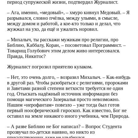
период супружеской жизни, подтвердил Журналист.
– Ага, именно, «медовый», – хмуро кивнул Медовый. – Я
разрывался, словно пчёлка, между ульями, в смысле,
между домом и работой, а кое-кто только и делал, что
жужжал на ухо, да ещё и ужалить норовил.
– Михалыч, ты расскажи мужикам про религии, про
Библию, Каббалу, Коран, – посоветовал Программист. –
Товарищ Голубович этим делом живо интересовался.
Правда, Никитос?
Журналист погрозил приятелю кулаком.
– Нет, это очень долго, – возразил Михалыч. – Как-нибудь
в другой раз. Чтобы разобраться с религиями, пророками
и Заветами разной степени ветхости требуется не один
год. Отыскать надёжный источник информации без
помощи магического Зазеркалья просто невозможно.
Нашим «иерофантам» повезло – уже тогда был готов
первый ноосферический гироскоп. Как известно, Бог не
оставил на земле никакого иного учебника, чем Природа.
– А разве Библию не Бог написал? – Вопрос Студента
прозвучал по-детски наивно, но никто из
присутствующих даже не улыбнулся.