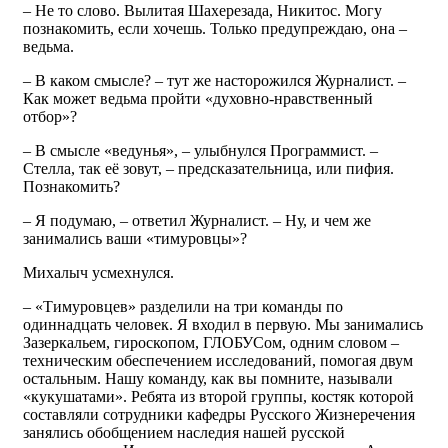
– Не то слово. Вылитая Шахерезада, Никитос. Могу
познакомить, если хочешь. Только предупреждаю, она –
ведьма.
– В каком смысле? – тут же насторожился Журналист. –
Как может ведьма пройти «духовно-нравственный
отбор»?
– В смысле «ведунья», – улыбнулся Программист. –
Стелла, так её зовут, – предсказательница, или пифия.
Познакомить?
– Я подумаю, – ответил Журналист. – Ну, и чем же
занимались ваши «тимуровцы»?
Михалыч усмехнулся.
– «Тимуровцев» разделили на три команды по
одиннадцать человек. Я входил в первую. Мы занимались
Зазеркальем, гироскопом, ГЛОБУСом, одним словом –
техническим обеспечением исследований, помогая двум
остальным. Нашу команду, как вы помните, называли
«кукушатами». Ребята из второй группы, костяк которой
составляли сотрудники кафедры Русского Жизнеречения
занялись обобщением наследия нашей русской