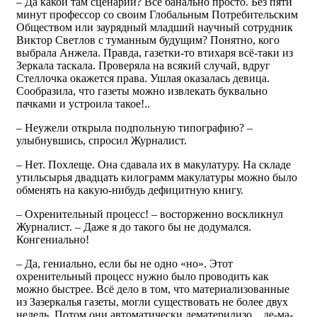
– Да какой там сценарий? Всё банально просто. Без пяти
минут профессор со своим Глобальным Потребительским
Обществом или заурядный младший научный сотрудник
Виктор Светлов с туманным будущим? Понятно, кого
выбрала Анжела. Правда, газетки-то втихаря всё-таки из
Зеркала таскала. Проверяла на всякий случай, вдруг
Стеллочка окажется права. Ушлая оказалась девица.
Сообразила, что газеты можно извлекать буквально
пачками и устроила такое!..
– Неужели открыла подпольную типографию? –
улыбнувшись, спросил Журналист.
– Нет. Похлеще. Она сдавала их в макулатуру. На складе
утильсырья двадцать килограмм макулатуры можно было
обменять на какую-нибудь дефицитную книгу.
– Охренительный процесс! – восторженно воскликнул
Журналист. – Даже я до такого бы не додумался.
Конгениально!
– Да, гениально, если бы не одно «но». Этот
охренительный процесс нужно было проводить как
можно быстрее. Всё дело в том, что материализованные
из Зазеркалья газеты, могли существовать не более двух
недель. Потом они автоматически дематерилизо... де-ма-