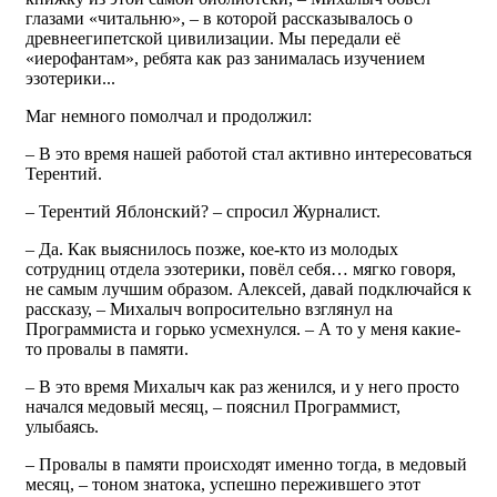
глазами «читальню», – в которой рассказывалось о
древнеегипетской цивилизации. Мы передали её
«иерофантам», ребята как раз занималась изучением
эзотерики...
Маг немного помолчал и продолжил:
– В это время нашей работой стал активно интересоваться
Терентий.
– Терентий Яблонский? – спросил Журналист.
– Да. Как выяснилось позже, кое-кто из молодых
сотрудниц отдела эзотерики, повёл себя… мягко говоря,
не самым лучшим образом. Алексей, давай подключайся к
рассказу, – Михалыч вопросительно взглянул на
Программиста и горько усмехнулся. – А то у меня какие-
то провалы в памяти.
– В это время Михалыч как раз женился, и у него просто
начался медовый месяц, – пояснил Программист,
улыбаясь.
– Провалы в памяти происходят именно тогда, в медовый
месяц, – тоном знатока, успешно пережившего этот