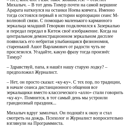
Михалыч. – В тот день Тимур почти на самой вершине
Арарата наткнулся на останки Ноева ковчега. Именно
тогда состоялся первый в истории корпорации сеанс М-
волновой связи. С помощью маленького карманного
зеркальца младший Геворкян подключился к Зазеркалью
и передал передал в Китеж своё изображение. Когда на
центральном демонстрационном зеркальном дисплее
появилась его небритая улыбающаяся физиономия,
старенький Ашот Варламович от радости чуть не
прослезился. Угадайте, какую фразу тогда произнёс
Тимур?
– Здравствуй, папа, я нашёл нашу старую лодку? –
предположил Журналист.
– Нет, он просто сказал: «ку-ку». С тех пор, по традиции,
в начале сеанса дистанционного общения все
зеркальщики вместо классического «алло» стали говорить
«ку-ку». Помнится, в тот самый день мы устроили
грандиозный праздник...
Михалыч вдруг замолчал. Он подошёл к окну и стал
смотреть на дождь. Психолог и Журналист вопросительно
взглянули на Программиста.