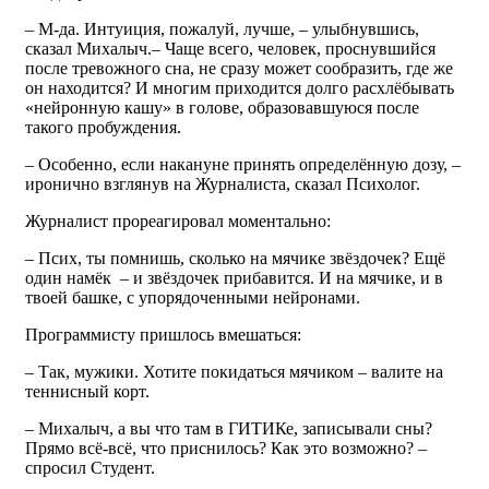
– М-да. Интуиция, пожалуй, лучше, – улыбнувшись,
сказал Михалыч.– Чаще всего, человек, проснувшийся
после тревожного сна, не сразу может сообразить, где же
он находится? И многим приходится долго расхлёбывать
«нейронную кашу» в голове, образовавшуюся после
такого пробуждения.
– Особенно, если накануне принять определённую дозу, –
иронично взглянув на Журналиста, сказал Психолог.
Журналист прореагировал моментально:
– Псих, ты помнишь, сколько на мячике звёздочек? Ещё
один намёк – и звёздочек прибавится. И на мячике, и в
твоей башке, с упорядоченными нейронами.
Программисту пришлось вмешаться:
– Так, мужики. Хотите покидаться мячиком – валите на
теннисный корт.
– Михалыч, а вы что там в ГИТИКе, записывали сны?
Прямо всё-всё, что приснилось? Как это возможно? –
спросил Студент.