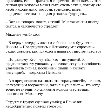
приёмник, если выражаться современным языком. А этот
сигнал для человека может быть очень важен, потому что
несёт информацию, которая, возможно, имеет
определяющее значение для развития будущего...
– Вот я и говорю, может, я гений. Мне такие сны иногда
снятся, а человечество страдает.
Михалыч улыбнулся.
– В первую очередь, для его собственного будущего,
Никита. – Повернувшись к Психологу маг спросил: –
Захар, скажите, как психологи называют шестое чувство?
– По-разному. Кто – чутьём, кто – интуицией. Я
предпочитаю эту уникальную человеческую способность
улавливать сигнал, посланный свыше, называть
интуицией, – подсказал Психолог.
– А я предпочитаю называть это «оракуляцией», – тоном,
не терпящим возражений, заявил Журналист. – Это когда
точно не знаешь, но спинным мозгом чувствуешь, –
пояснил он Михалычу.
Студент с трудом сдержал улыбку, а Психолог
неодобрительно покачал головой.