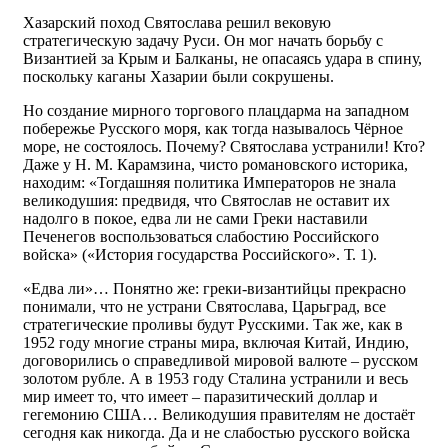
Хазарский поход Святослава решил вековую
стратегическую задачу Руси. Он мог начать борьбу с
Византией за Крым и Балканы, не опасаясь удара в спину,
поскольку каганы Хазарии были сокрушены.
Но создание мирного торгового плацдарма на западном
побережье Русского моря, как тогда называлось Чёрное
море, не состоялось. Почему? Святослава устранили! Кто?
Даже у Н. М. Карамзина, чисто романовского историка,
находим: «Тогдашняя политика Императоров не знала
великодушия: предвидя, что Святослав не оставит их
надолго в покое, едва ли не сами Греки наставили
Печенегов воспользоваться слабостию Российского
войска» («История государства Российского». Т. 1).
«Едва ли»… Понятно же: греки-византийцы прекрасно
понимали, что не устрани Святослава, Царьград, все
стратегические проливы будут Русскими. Так же, как в
1952 году многие страны мира, включая Китай, Индию,
договорились о справедливой мировой валюте – русском
золотом рубле. А в 1953 году Сталина устранили и весь
мир имеет то, что имеет – паразитический доллар и
гегемонию США… Великодушия правителям не достаёт
сегодня как никогда. Да и не слабостью русского войска