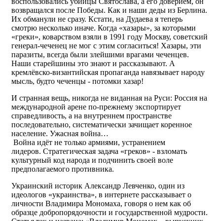
воспользовались убийцы Святослава, а его доверием, он
возвращался после Победы. Как и наши деды из Берлина.
Их обманули не сразу. Кстати, на Дудаева я теперь
смотрю несколько иначе. Когда «хазары», за которыми
«греки», коварством взяли в 1991 году Москву, советский
генерал-чеченец не мог с этим согласиться! Хазары, эти
паразиты, всегда были злейшими врагами чеченцев.
Наши старейшины это знают и рассказывают. А
кремлёвско-византийская пропаганда навязывает народу
мысль, будто чеченцы - потомки хазар!
И странная вещь, никогда не виданная на Руси: Россия на
международной арене по-прежнему экспортирует
справедливость, а на внутреннем пространстве
последовательно, систематически зачищает коренное
население. Ужасная война…
Война идёт не только армиями, устранением
лидеров. Стратегическая задача «греков» - взломать
культурный код народа и подчинить своей воле
предполагаемого противника.
Украинский историк Александр Левченко, один из
идеологов «украинства», в интернете рассказывает о
личности Владимира Мономаха, говоря о нем как об
образце добропорядочности и государственной мудрости.