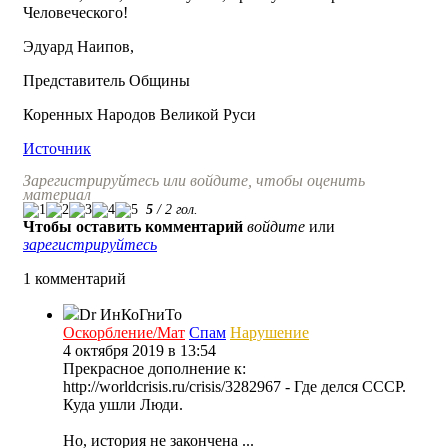
Человеческого!
Эдуард Наипов,
Представитель Общины
Коренных Народов Великой Руси
Источник
Зарегистрируйтесь или войдите, чтобы оценить
материал
5
/
2
гол.
Чтобы оставить комментарий
войдите
или
зарегистрируйтесь
1 комментарий
Dr ИнКоГниТо
Оскорбление/Мат
Спам
Нарушение
4 октября 2019 в 13:54
Прекрасное дополнение к:
http://worldcrisis.ru/crisis/3282967 - Где делся СССР.
Куда ушли Люди.
Но, история не закончена ...