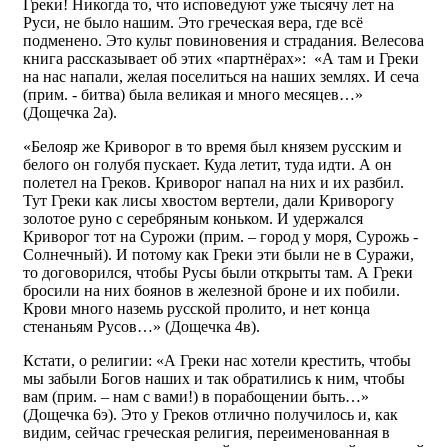
Греки! Никогда то, что исповедуют уже тысячу лет на
Руси, не было нашим. Это греческая вера, где всё
подменено. Это культ повиновения и страдания. Велесова
книга рассказывает об этих «партнёрах»: «А там и Греки
на нас напали, желая поселиться на наших землях. И сеча
(прим. - битва) была великая и много месяцев…»
(Дощечка 2а).
«Белояр же Криворог в то время был князем русским и
белого он голубя пускает. Куда летит, туда идти. А он
полетел на Греков. Криворог напал на них и их разбил.
Тут Греки как лисы хвостом вертели, дали Криворогу
золотое руно с серебряным коньком. И удержался
Криворог тот на Сурожи (прим. – город у моря, Сурожь -
Солнечный). И потому как Греки эти были не в Суражи,
то договорился, чтобы Русы были открыты там. А Греки
бросили на них боянов в железной броне и их побили.
Крови много наземь русской пролито, и нет конца
стенаньям Русов…» (Дощечка 4в).
Кстати, о религии: «А Греки нас хотели крестить, чтобы
мы забыли Богов наших и так обратились к ним, чтобы
вам (прим. – нам с вами!) в порабощении быть…»
(Дощечка 6э). Это у Греков отлично получилось и, как
видим, сейчас греческая религия, переименованная в