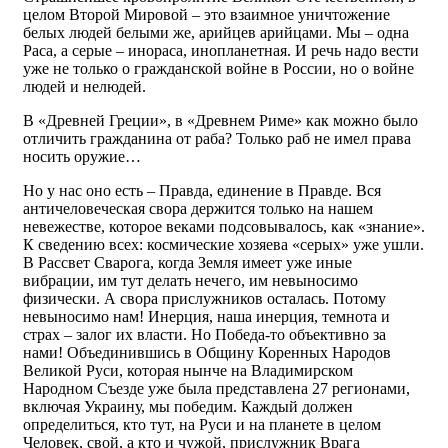
целом Второй Мировой – это взаимное уничтожение
белых людей белыми же, арийцев арийцами. Мы – одна
Раса, а серые – инораса, инопланетная. И речь надо вести
уже не только о гражданской войне в России, но о войне
людей и нелюдей.
В «Древней Греции», в «Древнем Риме» как можно было
отличить гражданина от раба? Только раб не имел права
носить оружие…
Но у нас оно есть – Правда, единение в Правде. Вся
античеловеческая свора держится только на нашем
невежестве, которое веками подсовывалось, как «знание».
К сведению всех: космические хозяева «серых» уже ушли.
В Рассвет Сварога, когда Земля имеет уже иные
вибрации, им тут делать нечего, им невыносимо
физически. А свора прислужников осталась. Потому
невыносимо нам! Инерция, наша инерция, темнота и
страх – залог их власти. Но Победа-то объективно за
нами! Объединившись в Общину Коренных Народов
Великой Руси, которая нынче на Владимирском
Народном Съезде уже была представлена 27 регионами,
включая Украину, мы победим. Каждый должен
определиться, кто тут, на Руси и на планете в целом
Человек, свой, а кто и чужой, прислужник Врага