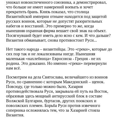
унижал новоиспеченного союзника, а демонстрировал,
что больше не имеет намерений воевать и хочет
прекратить брань. Князь показал, что столица
Византийской империи отныне находится под защитой
русских воинов, которые не допустят разорительных
набегов и восстаний. Это примерно то же, когда
нынешняя охранная фирма вешает свой знак на объект.
Посягнувший будет иметь дело ясно с кем. И что дальше?
Византия обманывает, снова противостоит Руси...
Нет такого народа – византийцы. Это «греки», которые до
сих пор так и не локализованы нигде. Нынешняя
маленькая «нахлебница» Евросоюза - Греция - не их
родина. Это доказано. Но именно «греки» перевернули
нам всё.
Посмотрим на дела Святослава, величайшего из воинов
Руси, по сравнению с которым Македонский – щенок.
Повсюду, где только можно было, Хазария
противодействовала Руси, закрывала ей путь на Восток,
образовав здесь мощный антирусский блок в составе
Волжской Булгарии, буртасов, других поокских и
поволжских племен. Борьба Руси против извечного
соперника осложнялась тем, что за Хазарией стояла
Византия.