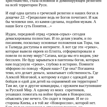
христианство, стала основной и доминирующей религией
на всей территории Руси.
И ещё одна цитата о греческой религии и наших богах в
дощечке 22: «Грецколане ведь не Богов почитают. И как
бы человеки они, из камня сделаны, подобия мужам. А
наши Боги суть Понятия…»
Иудеи, передовой отряд «греков-серых» сегодня
демаскированы полностью. И по делам узнаём, и по
писаниям, поскольку основные положения как Торы, так
и Талмуда доступны в интернете. А вот где эти «греки»,
которые вывели евреев из Египта, отформатировали и
повели по всему миру? Сатана, когда мы его видим, уже
бессилен. Не буду зарываться в пантеоны богов, которых
нам подсунули «греки», глубоко в историю. Помните
эйфорию по поводу «Крым наш»? Где она? Погашена
теми, кто делает деньги, захватывает собственность. Где
Алексей Мозговой, к которому я ездил с одеждой для
бойцов и едой для детей на охраняемой им территории?
Там же, где и другие командиры, с оружием выступившие
за Русский Мир. А одному из моих соратников,
уехавших помогать на войне братьям в Новороссии,
объяснять уже нечего. Он сидит в тюрьме. И не со
стороны Киева, а в той же «Новороссии», которой нет.