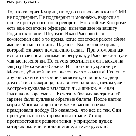
ему распускать.
То, что говорит Куприн, ни одно из «россиянских» СМИ
не подтвердит. Не подтвердит и молодёжь, выросшая
после преступного госпереворота. Но в той же Костроме
есть ещё советские офицеры, выезжавшие на защиту
Родины в те дни. Штурман Иван Рысенко был
комиссован ещё в то время, когда советская ракета сбила
американского шпиона Паулюса. Был в эфире приказ,
который означает немедленно падать. При этом экипаж
испытывает немыслимые перегрузки, у Рысенко лопнули
ушные перепонки. Но спустя десятилетия он выехал на
защиту Верховного Совета. И – получил украинец в
Москве дубинкой по голове от русского мента! Его спас
другой советский офицер-запасник, оттащив во двор
дома. Этого товарища, попавшего на видео, потом уже в
Костроме буквально затаскали ФСБшники. А Иван
Рысенко вскоре умер… Кстати, у боевых костромичей
заранее были куплены обратные билеты. После взятия
мэрии Москвы защитники уже в вагоне поезда
праздновали победу. Но оказалось, что всё не так. Они
проснулись в оккупированной стране. Исход
противостояния решили танки, у прицелов пушек
которых были не инопланетяне, а те же русские!