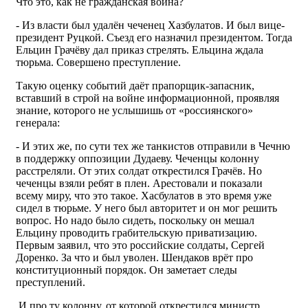
Что это, как не гражданская война?
- Из власти был удалён чеченец Хазбулатов. И был вице-
президент Руцкой. Съезд его назначил президентом. Тогда
Ельцин Грачёву дал приказ стрелять. Ельцина ждала
тюрьма. Совершено преступление.
Такую оценку событий даёт прапорщик-запасник,
вставший в строй на войне информационной, проявляя
знание, которого не услышишь от «россиянского»
генерала:
- И этих же, по сути тех же танкистов отправили в Чечню
в поддержку оппозиции Дудаеву. Чеченцы колонну
расстреляли. От этих солдат открестился Грачёв. Но
чеченцы взяли ребят в плен. Арестовали и показали
всему миру, что это такое. Хасбулатов в это время уже
сидел в тюрьме. У него был авторитет и он мог решить
вопрос. Но надо было сидеть, поскольку он мешал
Ельцину проводить грабительскую приватизацию.
Первым заявил, что это российские солдаты, Сергей
Доренко. За что и был уволен. Шендаков врёт про
конституционный порядок. Он заметает следы
преступлений.
И про ту колонну, от которой открестился министр