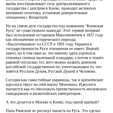
якобы восстанавливает силу централизованного
государства с центром в Киеве, проводит активную
внешнюю политику, установив доверительные
отношения с Византией.
Но на самом деле государства под названием "Киевская
Русь" не существовало никогда! Этот термин впервые
был использован историком Максимовичем в 1837 году
как обозначение исторического периода.
«Вылупившаяся» из СССР в 1991 году Украина к
государственности Руси отношения не имеет. Верней,
имеет, но в том смысле, что именно здесь уцепился,
отвоевал сначала маленький плацдарм, а потом и пошёл
раковой опухолью тот, кого можно назвать демоном
российской государственности, уничтожающем то, что
зовётся Русским Духом, Русской Душой в Человеке.
Сегодня как самостийные украинцы, так и кремлёвские
идеологи тянут на себя шапку Мономаха. Идеологи
пытаются как-то обосновать преемственность московских
самодержцев и византийских императоров.
А что делается в Москве и Киеве, под одной шапкой?
Папа Римский не рискнул напасть на Русь. Это сделал