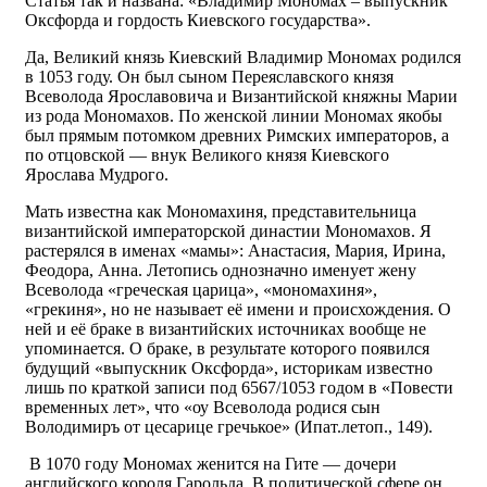
Статья так и названа: «Владимир Мономах – выпускник
Оксфорда и гордость Киевского государства».
Да, Великий князь Киевский Владимир Мономах родился
в 1053 году. Он был сыном Переяславского князя
Всеволода Ярославовича и Византийской княжны Марии
из рода Мономахов. По женской линии Мономах якобы
был прямым потомком древних Римских императоров, а
по отцовской — внук Великого князя Киевского
Ярослава Мудрого.
Мать известна как Мономахиня, представительница
византийской императорской династии Мономахов. Я
растерялся в именах «мамы»: Анастасия, Мария, Ирина,
Феодора, Анна. Летопись однозначно именует жену
Всеволода «греческая царица», «мономахиня»,
«грекиня», но не называет её имени и происхождения. О
ней и её браке в византийских источниках вообще не
упоминается. О браке, в результате которого появился
будущий «выпускник Оксфорда», историкам известно
лишь по краткой записи под 6567/1053 годом в «Повести
временных лет», что «оу Всеволода родися сын
Володимиръ от цесарице гречькое» (Ипат.летоп., 149).
В 1070 году Мономах женится на Гите — дочери
английского короля Гарольда. В политической сфере он