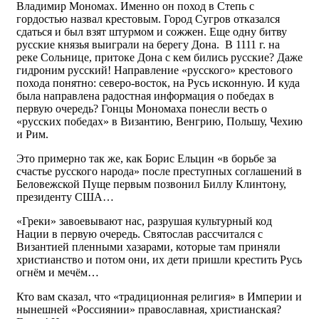
Владимир Мономах. Именно он поход в Степь с
гордостью назвал крестовым. Город Сугров отказался
сдаться и был взят штурмом и сожжен. Еще одну битву
русские князья выиграли на берегу Дона. В 1111 г. на
реке Сольнице, притоке Дона с кем бились русские? Даже
гидроним русский! Направление «русского» крестового
похода понятно: северо-восток, на Русь исконную. И куда
была направлена радостная информация о победах в
первую очередь? Гонцы Мономаха понесли весть о
«русских победах» в Византию, Венгрию, Польшу, Чехию
и Рим.
Это примерно так же, как Борис Ельцин «в борьбе за
счастье русского народа» после преступных соглашений в
Беловежской Пуще первым позвонил Биллу Клинтону,
президенту США…
«Греки» завоевывают нас, разрушая культурный код
Нации в первую очередь. Святослав рассчитался с
Византией пленными хазарами, которые там приняли
христианство и потом они, их дети пришли крестить Русь
огнём и мечём…
Кто вам сказал, что «традиционная религия» в Империи и
нынешней «Россиянии» православная, христианская?