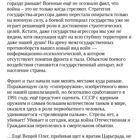
гораздо раньше! Военные ещё не осознали факт, что
война – это не только когда стреляют. Стратегия
государства-агрессора давно перестала опираться только
на военную силу, а боевой потенциал государства уже не
играет решающей роли в достижении стратегических
целей. Кстати, даже государства-агрессора мы уже не
видим, хотя оккупация идёт на всю глубину территории и
даже нашей души! На арену межгосударственных
противоборств вышел новый вид войн —
информационно-психологический, в котором
отсутствуют понятия фронта и тыла. Объектом боевого
воздействия становится государственный аппарат, всё
население страны.
Фронт и тыл начали нам менять местами куда раньше.
Поражающую силу «гипероружия», изобретённого явно
не нашей цивилизацией, но безотказно сработавшего в
1991 году, ещё предстоит оценить. СССР с ядерным
оружием и самым большим количеством танков в мире,
оказался здесь в роли первобытного человека,
удивившегося «стреляющим палкам». Стрелы нет, а
убивает! Убивает и сегодня, когда война Отечественная и
Гражданская переплелись в смертельном объятии.
…Ещё Вещий Олег, прибивая щит к вратам Царьграда, не