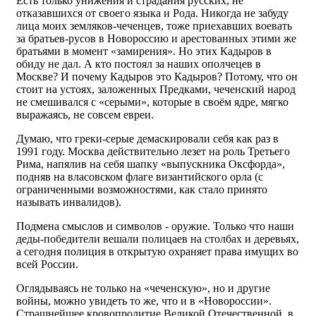
Есть только унижения и страдания русских, не
отказавшихся от своего языка и Рода. Никогда не забуду
лица моих земляков-чеченцев, тоже приехавших воевать
за братьев-русов в Новороссию и арестованных этими же
братьями в момент «замирения». Но этих Кадыров в
обиду не дал. А кто постоял за наших ополчецев в
Москве? И почему Кадыров это Кадыров? Потому, что он
стоит на устоях, заложенных Предками, чеченский народ
не смешивался с «серыми», которые в своём ядре, мягко
выражаясь, не совсем евреи.
Думаю, что греки-серые демаскировали себя как раз в
1991 году. Москва действительно лезет на роль Третьего
Рима, напялив на себя шапку «выпускника Оксфорда»,
подняв на власовском флаге византийского орла (с
ограниченными возможностями, как стало принято
называть инвалидов).
Подмена смыслов и символов - оружие. Только что наши
деды-победители вешали полицаев на столбах и деревьях,
а сегодня полиция в открытую охраняет права имущих во
всей России.
Оглядываясь не только на «чеченскую», но и другие
войны, можно увидеть то же, что и в «Новороссии».
Страшнейшее кровопролитие Великой Отечественной, в