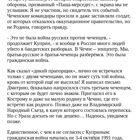
обороны, прозванный «Паша-мерседес», с экрана мы не
услышим. Я не участник, но свидетель тех событий.
Чеченские командиры просили и даже заставляли солдат,
от которых отказалось оккупационное правительство, но
не Родина, говорить правду.
- Это не была война русских против чеченцев, -
продолжает Куприн, - и вообще в России много людей
убито в бандитских разборках. В Чечне – эпицентр. Мы,
братья-русские и братья-чеченцы разберёмся. Это была
гражданская война.
Как сказал «дикий прапорщик», лично он встречался
только с двумя чеченцами, но он знает суть той войны,
кровь от которой ещё не высохла! Я написал письмо
Дмитрию, буквально напросился стать третьим чеченцем,
с которым он будет лично знаком. Пригласил его в
Кострому и даже на малую родину в Чечню, где его
встретят как родного. Позвал даже на Владимирский
Народный Съезд, в канун которого состоялась переписка.
Но с Урала доехать не так дешево… Надеюсь, увидимся
позже.
Единственное, с чем я не согласен с Куприным:
гражданская война началась не 3-4 октября 1991 года,