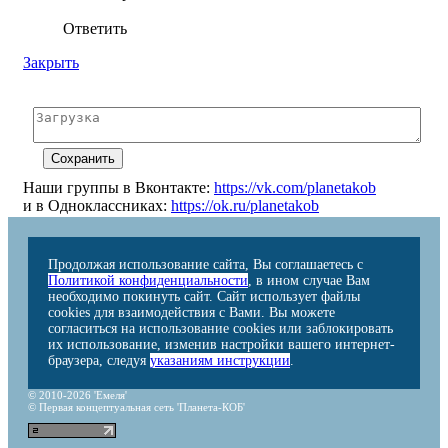
Ответить
Закрыть
Наши группы в Вконтакте:
https://vk.com/planetakob
и в Одноклассниках:
https://ok.ru/planetakob
Продолжая использование сайта, Вы соглашаетесь с
Политикой конфиденциальности
, в ином случае Вам
необходимо покинуть сайт. Сайт использует файлы
cookies для взаимодействия с Вами. Вы можете
согласиться на использование cookies или заблокировать
их использование, изменив настройки вашего интернет-
браузера, следуя
указаниям инструкции
.
© 2010-2026 'Емеля'
© Первая концептуальная сеть 'Планета-КОБ'