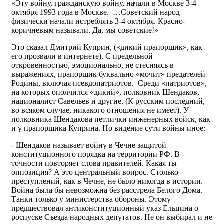
«Эту войну, гражданскую войну, начали в Москве 3-4
октября 1993 года в Москве. …Советский народ
физически начали истреблять 3-4 октября. Красно-
коричневым называли. Да, мы советские!»
Это сказал Дмитрий Куприн, («дикий прапорщик», как
его прозвали в интернете). С предельной
откровенностью, эмоционально, не стесняясь в
выражениях, прапорщик буквально «мочит» предателей
Родины, включая псевдопатриотов. Среди «патриотов»,
на которых ополчился «дикий», полковник Шендаков,
националист Савельев и другие. (К русским последний,
во всяком случае, никакого отношения не имеет). У
полковника Шендакова петлички инженерных войск, как
и у прапорщика Куприна. Но видение сути войны иное:
- Шендаков называет войну в Чечне защитой
конституционного порядка на территории РФ. В
точности повторяет слова правителей. Какая ты
оппозиция? А это центральный вопрос. Столько
преступлений, как в Чечне, не было никогда в истории.
Война была бы невозможна без расстрела Белого Дома.
Танки только у министерства обороны. Этому
предшествовал антиконституционный указ Ельцина о
роспуске Съезда народных депутатов. Не он выбирал и не