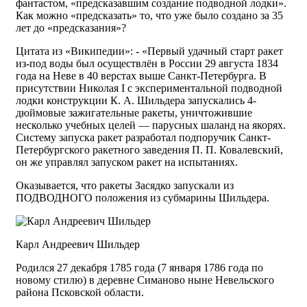
фантастом, «предсказавшим создание подводной лодки».
Как можно «предсказать» то, что уже было создано за 35
лет до «предсказания»?
Цитата из «Википедии»: - «Первый удачный старт ракет
из-под воды был осуществлён в России 29 августа 1834
года на Неве в 40 верстах выше Санкт-Петербурга. В
присутствии Николая I c экспериментальной подводной
лодки конструкции К. А. Шильдера запускались 4-
дюймовые зажигательные ракеты, уничтожившие
несколько учебных целей — парусных шаланд на якорях.
Систему запуска ракет разработал подпоручик Санкт-
Петербургского ракетного заведения П. П. Ковалевский,
он же управлял запуском ракет на испытаниях.
Оказывается, что ракеты Засядко запускали из
ПОДВОДНОГО положения из субмарины Шильдера.
Карл Андреевич Шильдер
Родился 27 декабря 1785 года (7 января 1786 года по
новому стилю) в деревне Симаново ныне Невельского
района Псковской области.