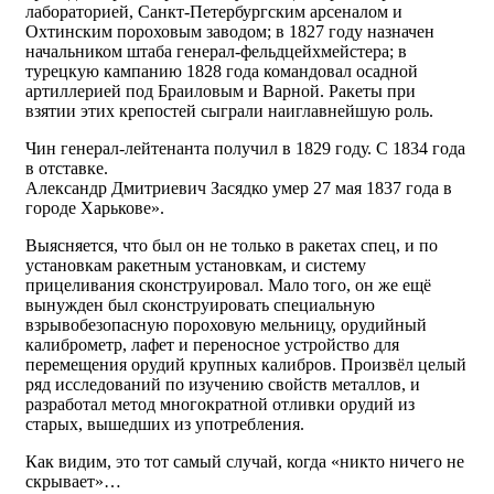
лабораторией, Санкт-Петербургским арсеналом и
Охтинским пороховым заводом; в 1827 году назначен
начальником штаба генерал-фельдцейхмейстера; в
турецкую кампанию 1828 года командовал осадной
артиллерией под Браиловым и Варной. Ракеты при
взятии этих крепостей сыграли наиглавнейшую роль.
Чин генерал-лейтенанта получил в 1829 году. С 1834 года
в отставке.
Александр Дмитриевич Засядко умер 27 мая 1837 года в
городе Харькове».
Выясняется, что был он не только в ракетах спец, и по
установкам ракетным установкам, и систему
прицеливания сконструировал. Мало того, он же ещё
вынужден был сконструировать специальную
взрывобезопасную пороховую мельницу, орудийный
калиброметр, лафет и переносное устройство для
перемещения орудий крупных калибров. Произвёл целый
ряд исследований по изучению свойств металлов, и
разработал метод многократной отливки орудий из
старых, вышедших из употребления.
Как видим, это тот самый случай, когда «никто ничего не
скрывает»…