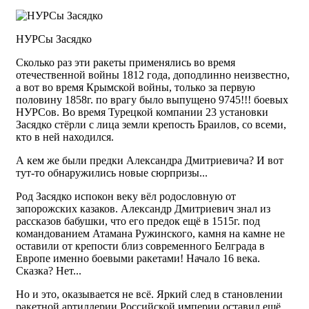
НУРСы Засядко
Сколько раз эти ракеты применялись во время
отечественной войны 1812 года, доподлинно неизвестно,
а вот во время Крымской войны, только за первую
половину 1858г. по врагу было выпущено 9745!!! боевых
НУРСов. Во время Турецкой компании 23 установки
Засядко стёрли с лица земли крепость Браилов, со всеми,
кто в ней находился.
А кем же были предки Александра Дмитриевича? И вот
тут-то обнаружились новые сюрпризы...
Род Засядко испокон веку вёл родословную от
запорожских казаков. Александр Дмитриевич знал из
рассказов бабушки, что его предок ещё в 1515г. под
командованием Атамана Ружинского, камня на камне не
оставили от крепости близ современного Белграда в
Европе именно боевыми ракетами! Начало 16 века.
Сказка? Нет...
Но и это, оказывается не всё. Яркий след в становлении
ракетной артиллерии Российской империи оставил ещё