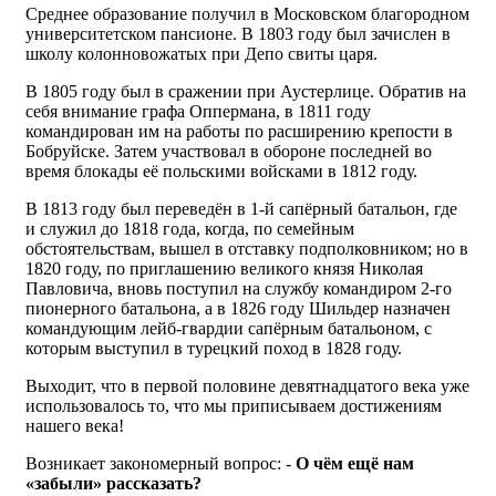
Среднее образование получил в Московском благородном
университетском пансионе. В 1803 году был зачислен в
школу колонновожатых при Депо свиты царя.
В 1805 году был в сражении при Аустерлице. Обратив на
себя внимание графа Оппермана, в 1811 году
командирован им на работы по расширению крепости в
Бобруйске. Затем участвовал в обороне последней во
время блокады её польскими войсками в 1812 году.
В 1813 году был переведён в 1-й сапёрный батальон, где
и служил до 1818 года, когда, по семейным
обстоятельствам, вышел в отставку подполковником; но в
1820 году, по приглашению великого князя Николая
Павловича, вновь поступил на службу командиром 2-го
пионерного батальона, а в 1826 году Шильдер назначен
командующим лейб-гвардии сапёрным батальоном, с
которым выступил в турецкий поход в 1828 году.
Выходит, что в первой половине девятнадцатого века уже
использовалось то, что мы приписываем достижениям
нашего века!
Возникает закономерный вопрос: -
О чём ещё нам
«забыли» рассказать?