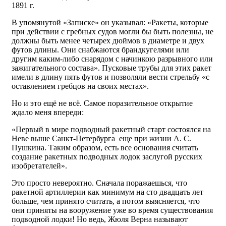
1891 г.
В упомянутой «Записке» он указывал: «Ракеты, которые
при действии с гребных судов могли бы быть полезны, не
должны быть менее четырех дюймов в диаметре и двух
футов длины. Они снабжаются брандкугелями или
другим каким-либо снарядом с начинкою разрывного или
зажигательного состава». Пусковые трубы для этих ракет
имели в длину пять футов и позволяли вести стрельбу «с
оставлением гребцов на своих местах».
Но и это ещё не всё. Самое поразительное открытие
ждало меня впереди:
«Первый в мире подводный ракетный старт состоялся на
Неве выше Санкт-Петербурга еще при жизни А. С.
Пушкина. Таким образом, есть все основания считать
создание ракетных подводных лодок заслугой русских
изобретателей».
Это просто невероятно. Сначала поражаешься, что
ракетной артиллерии как минимум на сто двадцать лет
больше, чем принято считать, а потом выясняется, что
они приняты на вооружение уже во время существования
подводной лодки! Но ведь, Жюля Верна называют