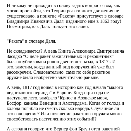
И никому не приходит в голову задать вопрос о том, как
могло произойти, что Теории реактивного движения не
существовало, а понятие «Ракета» присутствует в словаре
Владимира Ивановича Даля, изданного ещё в 1863 году!
Посмотрим, как Даль толкует это слово:
"Ракета" в словаре Даля.
Не складывается? А ведь Книга Александра Дмитриевича
Засядко "О деле ракет зажигательных и рекошетных"
была опубликована ровно двести лет назад, в 1817г. И
это, заметим, когда данный вид вооружений уже был
рассекречен. Следовательно, само по себе ракетное
оружие было изобретено значительно раньше.
А ведь, 1817 год вошёл в историю как год начала "малого
ледникового периода" в Европе. Когда три года не
наступало лето, замёрзло Чёрное и Азовское моря,
Босфор, каналы Венеции и Амстердама. Когда от голода и
холода погибло не счесть сколько народа. Случайное ли
это совпадение? Или появление ракетного оружия могло
способствовать наступлению этих событий?
А сегодня говорят, что Вернер фон Браун отец ракетной