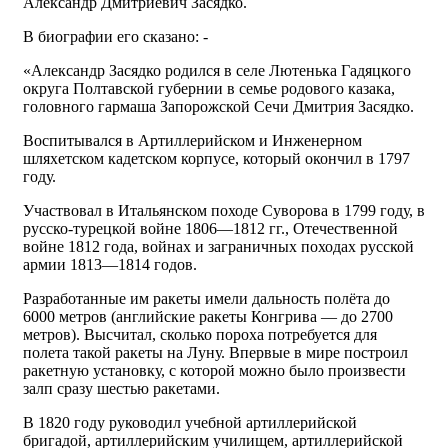
Александр Дмитриевич Засядко.
В биографии его сказано: -
«Александр Засядко родился в селе Лютенька Гадяцкого
округа Полтавской губернии в семье родового казака,
головного гармаша Запорожской Сечи Дмитрия Засядко.
Воспитывался в Артиллерийском и Инженерном
шляхетском кадетском корпусе, который окончил в 1797
году.
Участвовал в Итальянском походе Суворова в 1799 году, в
русско-турецкой войне 1806—1812 гг., Отечественной
войне 1812 года, войнах и заграничных походах русской
армии 1813—1814 годов.
Разработанные им ракеты имели дальность полёта до
6000 метров (английские ракеты Конгрива — до 2700
метров). Высчитал, сколько пороха потребуется для
полета такой ракеты на Луну. Впервые в мире построил
ракетную установку, с которой можно было произвести
залп сразу шестью ракетами.
В 1820 году руководил учебной артиллерийской
бригадой, артиллерийским училищем, артиллерийской