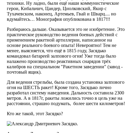
техники. Ну ладно, были ещё наши коммунистические
герои, Кибальчич, Цандер, Циолковский, Якир с
Тухачевским, наконец, Артемьев, Гвай и Шварц.... но
вдумайтесь… Монография опубликована в 1817!!!
Разбираюсь дальше. Оказывается это не изобретение. Это
практическое руководство ведения боевых действий с
применением ракетной артиллерии, написанное на
основе реального боевого опыта! Невероятно! Тем не
менее, выясняется, что ещё в 1815 году, Засядько
командовал батареей залпового огня! Уже тогда было
налажено производство реактивных снарядов трёх
калибров на специальном "Ракетном заведении" (завод -
почтовый ящик).
Для ведения стрельбы, была создана установка залпового
огня на ШЕСТЬ ракет! Кроме того, Засядько лично
разработал систему наведения. Дальность составила 2300
метров. А в 1817г, ракеты ложились точно в цель уже на
расстоянии, страшно подумать, более шести километров!
Кто же такой, этот Засядко?