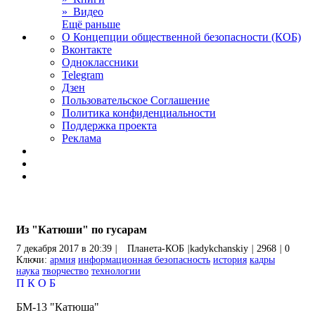
» Видео
Ещё раньше
О Концепции общественной безопасности (КОБ)
Вконтакте
Одноклассники
Telegram
Дзен
Пользовательское Соглашение
Политика конфиденциальности
Поддержка проекта
Реклама
Из "Катюши" по гусарам
7 декабря 2017 в 20:39
|
Планета-КОБ
|
kadykchanskiy
|
2968
|
0
Ключи:
армия
информационная безопасность
история
кадры
наука
творчество
технологии
П
К
О
Б
БМ-13 "Катюша"