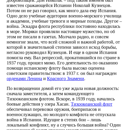
добровольцев. Дон Николас – под таким именем был
известен сражающейся Испании Николай Кузнецов.
Потом он не раз говорил, как много дала ему Испания.
Одно дело учебные аудитории военно-морского училища
и академии, учебные тревоги и мирные походы. Другое –
война. Эскадра флота республики постоянно находилась
в море. Моряки проявляли настоящее мужество, но об
этом не писали в газетах. Молчало радио, и совсем
немногие знали, что всей сложной и важной работой, от
которой в значительной степени зависел исход борьбы,
негласно руководил Кузнецов. И еще в одном Испания
помогла ему. Вал репрессий, прокатившийся по стране в
1937 году, прошел мимо. Его деятельность по оказанию
помощи испанскому флоту была высоко оценена
советским правительством: в 1937 г. он был награжден
орденами Ленина
и
Красного Знамени
.
По возвращении домой его уже ждала новая должность:
сначала заместителя, а затем командующего
Тихоокеанским флотом. Вскоре, в 1939 году, начались
боевые действия у озера Хасан.
Тихоокеанский флот
обеспечивал перевозки оружия, боеприпасов и
военнослужащих, но молодого комфлота не отпускала
война в Испании. Идущие в степях бои – лишь
локальный конфликт, ну а случись большая война? Один