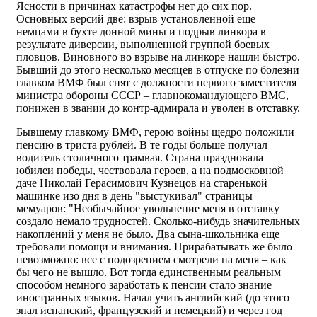
Ясности в причинах катастрофы нет до сих пор.
Основных версий две: взрыв установленной еще
немцами в бухте донной мины и подрыв линкора в
результате диверсии, выполненной группой боевых
пловцов. Виновного во взрыве на линкоре нашли быстро.
Бывший до этого несколько месяцев в отпуске по болезни
главком ВМФ был снят с должности первого заместителя
министра обороны СССР – главнокомандующего ВМС,
понижен в звании до контр-адмирала и уволен в отставку.
Бывшему главкому ВМФ, герою войны щедро положили
пенсию в триста рублей. В те годы больше получал
водитель столичного трамвая. Страна праздновала
юбилеи победы, чествовала героев, а на подмосковной
даче Николай Герасимович Кузнецов на старенькой
машинке изо дня в день "выстукивал" страницы
мемуаров: "Необычайное увольнение меня в отставку
создало немало трудностей. Сколько-нибудь значительных
накоплений у меня не было. Два сына-школьника еще
требовали помощи и внимания. Прирабатывать же было
невозможно: все с подозрением смотрели на меня – как
бы чего не вышло. Вот тогда единственным реальным
способом немного заработать к пенсии стало знание
иностранных языков. Начал учить английский (до этого
знал испанский, французский и немецкий) и через год