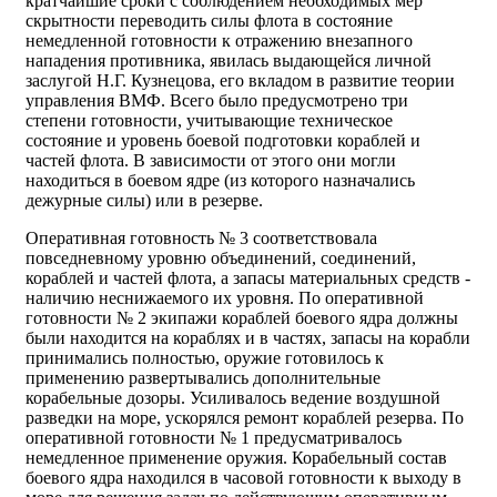
кратчайшие сроки с соблюдением необходимых мер
скрытности переводить силы флота в состояние
немедленной готовности к отражению внезапного
нападения противника, явилась выдающейся личной
заслугой Н.Г. Кузнецова, его вкладом в развитие теории
управления ВМФ. Всего было предусмотрено три
степени готовности, учитывающие техническое
состояние и уровень боевой подготовки кораблей и
частей флота. В зависимости от этого они могли
находиться в боевом ядре (из которого назначались
дежурные силы) или в резерве.
Оперативная готовность № 3 соответствовала
повседневному уровню объединений, соединений,
кораблей и частей флота, а запасы материальных средств -
наличию неснижаемого их уровня. По оперативной
готовности № 2 экипажи кораблей боевого ядра должны
были находится на кораблях и в частях, запасы на корабли
принимались полностью, оружие готовилось к
применению развертывались дополнительные
корабельные дозоры. Усиливалось ведение воздушной
разведки на море, ускорялся ремонт кораблей резерва. По
оперативной готовности № 1 предусматривалось
немедленное применение оружия. Корабельный состав
боевого ядра находился в часовой готовности к выходу в