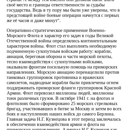
своё место и границы ответственности за судьбы
государства. Ведь в ту пору мы были уже уверены, что в
предстоящей войне боевые операции начнутся с первых
же её часов и даже минут".
Оперативно-стратегическое применение Военно-
Морского Флота и характер его задач в годы Великой
Отечественной войны определялись континентальным
характером войны. Флот стал выполнять необходимую
подчиненную сухопутным войскам работу: корабли,
авиация, береговая оборона и части морской пехоты,
тесно взаимодействуя с сухопутными войсками,
оказывали фронтам посильную помощь на приморских
направлениях. Морскую авиацию перенацелили против
танковых группировок противника и вражеских
самолетов, надводные корабли были привлечены огнем
поддерживать приморские фланги группировок Красной
Армии. Флот перевозил миллионы людей, миллионы
тонн различных грузов. В октябре 1941 г. на флотах и
флотилиях было сформировано 25 морских стрелковых
бригад, участвовавших в битве за Москву и затем во всех
боях и наступлениях наших войск до самого Берлина.
Главная задача Н.Г. Кузнецова в этот период заключалась
в обеспечении взаимодействия армии и флота на
приморских направлениях. Адмирал Н.Г. Кузнецов как