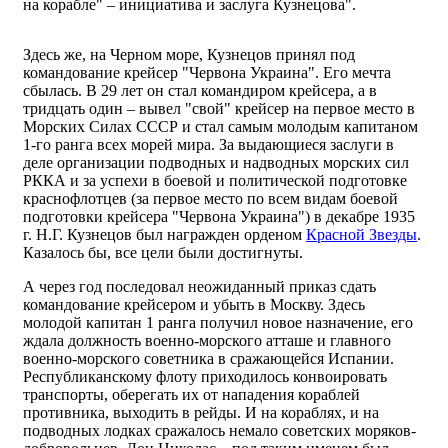
на корабле" – инициатива и заслуга Кузнецова".
Здесь же, на Черном море, Кузнецов принял под
командование крейсер "Червона Украина". Его мечта
сбылась. В 29 лет он стал командиром крейсера, а в
тридцать один – вывел "свой" крейсер на первое место в
Морских Силах СССР и стал самым молодым капитаном
1-го ранга всех морей мира. За выдающиеся заслуги в
деле организации подводных и надводных морских сил
РККА и за успехи в боевой и политической подготовке
краснофлотцев (за первое место по всем видам боевой
подготовки крейсера "Червона Украина") в декабре 1935
г. Н.Г. Кузнецов был награжден орденом
Красной Звезды
.
Казалось бы, все цели были достигнуты.
А через год последовал неожиданный приказ сдать
командование крейсером и убыть в Москву. Здесь
молодой капитан 1 ранга получил новое назначение, его
ждала должность военно-морского атташе и главного
военно-морского советника в сражающейся Испании.
Республиканскому флоту приходилось конвоировать
транспорты, оберегать их от нападения кораблей
противника, выходить в рейды. И на кораблях, и на
подводных лодках сражалось немало советских моряков-