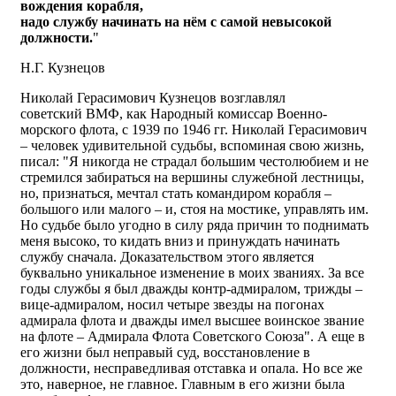
вождения корабля,
надо службу начинать на нём с самой невысокой
должности.
"
Н.Г. Кузнецов
Николай Герасимович Кузнецов возглавлял
советский ВМФ, как Народный комиссар Военно-
морского флота, с 1939 по 1946 гг. Николай Герасимович
– человек удивительной судьбы, вспоминая свою жизнь,
писал: "Я никогда не страдал большим честолюбием и не
стремился забираться на вершины служебной лестницы,
но, признаться, мечтал стать командиром корабля –
большого или малого – и, стоя на мостике, управлять им.
Но судьбе было угодно в силу ряда причин то поднимать
меня высоко, то кидать вниз и принуждать начинать
службу сначала. Доказательством этого является
буквально уникальное изменение в моих званиях. За все
годы службы я был дважды контр-адмиралом, трижды –
вице-адмиралом, носил четыре звезды на погонах
адмирала флота и дважды имел высшее воинское звание
на флоте – Адмирала Флота Советского Союза". А еще в
его жизни был неправый суд, восстановление в
должности, несправедливая отставка и опала. Но все же
это, наверное, не главное. Главным в его жизни была