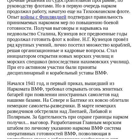
срочные решения по судостроительной программе, по
руководству флотами. Но в первую очередь нарком
продолжил работу, начатую еще на Тихоокеанском флоте.
Опыт
войны с Финляндией
подтвердил правильность
принимаемых наркомом мер по повышению боевой
готовности. Получая выговоры и нарываясь на
недовольство Сталина, Кузнецов все предвоенные годы
продолжал готовить флот к войне. Н.Г. Кузнецов провёл
ряд крупных учений, лично посетил множество кораблей,
решая организационные и кадровые вопросы. Стал
инициатором открытия новых морских училищ и
морских спецшкол (впоследствии нахимовских училищ).
При его активном участии были приняты
дисциплинарный и корабельный уставы ВМФ.
Начался 1941 год, и первый приказ, вышедший из
Наркомата ВМФ, требовал открывать огонь зенитных
батарей при появлении иностранных самолетов над
нашими базами. На Севере и Балтике их вовсю облетали
немецкие самолеты-разведчики. В марте немецких
разведчиков обстреляли над Лиепаей, Либавой и
Полярным. За бдительность при охране границы нарком
получил... выговор. Разработанная Главным морским
штабом по личному указанию наркома ВМФ система
оперативных готовностей ВМФ, позволяющая в