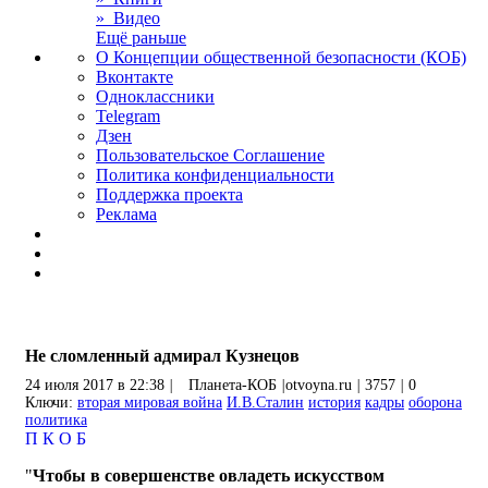
» Видео
Ещё раньше
О Концепции общественной безопасности (КОБ)
Вконтакте
Одноклассники
Telegram
Дзен
Пользовательское Соглашение
Политика конфиденциальности
Поддержка проекта
Реклама
Не сломленный адмирал Кузнецов
24 июля 2017 в 22:38
|
Планета-КОБ
|
otvoyna.ru
|
3757
|
0
Ключи:
вторая мировая война
И.В.Сталин
история
кадры
оборона
политика
П
К
О
Б
"
Чтобы в совершенстве овладеть искусством