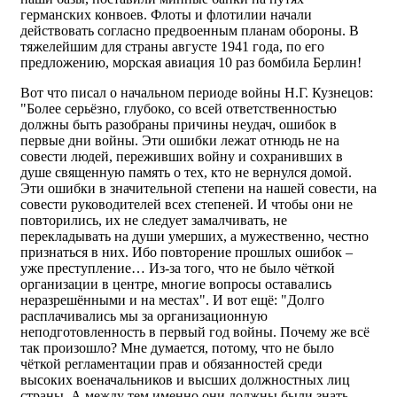
германских конвоев. Флоты и флотилии начали
действовать согласно предвоенным планам обороны. В
тяжелейшим для страны августе 1941 года, по его
предложению, морская авиация 10 раз бомбила Берлин!
Вот что писал о начальном периоде войны Н.Г. Кузнецов:
"Более серьёзно, глубоко, со всей ответственностью
должны быть разобраны причины неудач, ошибок в
первые дни войны. Эти ошибки лежат отнюдь не на
совести людей, переживших войну и сохранивших в
душе священную память о тех, кто не вернулся домой.
Эти ошибки в значительной степени на нашей совести, на
совести руководителей всех степеней. И чтобы они не
повторились, их не следует замалчивать, не
перекладывать на души умерших, а мужественно, честно
признаться в них. Ибо повторение прошлых ошибок –
уже преступление… Из-за того, что не было чёткой
организации в центре, многие вопросы оставались
неразрешёнными и на местах". И вот ещё: "Долго
расплачивались мы за организационную
неподготовленность в первый год войны. Почему же всё
так произошло? Мне думается, потому, что не было
чёткой регламентации прав и обязанностей среди
высоких военачальников и высших должностных лиц
страны. А между тем именно они должны были знать