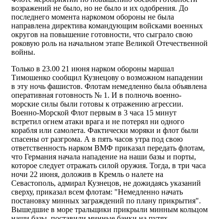
возражений не было, но не было и их одобрения. До
последнего момента наркомом обороны не была
направлена директива командующим войсками военных
округов на повышение готовности, что сыграло свою
роковую роль на начальном этапе Великой Отечественной
войны.
Только в 23.00 21 июня нарком обороны маршал
Тимошенко сообщил Кузнецову о возможном нападении
в эту ночь фашистов. Флотам немедленно была объявлена
оперативная готовность № 1. И в полночь военно-
морские силы были готовы к отражению агрессии.
Военно-Морской Флот первым в 3 часа 15 минут
встретил огнем атаки врага и не потерял ни одного
корабля или самолета. Фактически моряки и флот были
спасены от разгрома. А в пять часов утра под свою
ответственность нарком ВМФ приказал передать флотам,
что Германия начала нападение на наши базы и порты,
которое следует отражать силой оружия. Тогда, в три часа
ночи 22 июня, доложив в Кремль о налете на
Севастополь, адмирал Кузнецов, не дожидаясь указаний
сверху, приказал всем флотам: "Немедленно начать
постановку минных заграждений по плану прикрытия".
Вышедшие в море тральщики прикрыли минным кольцом
наши базы, поставили минные банки на путях