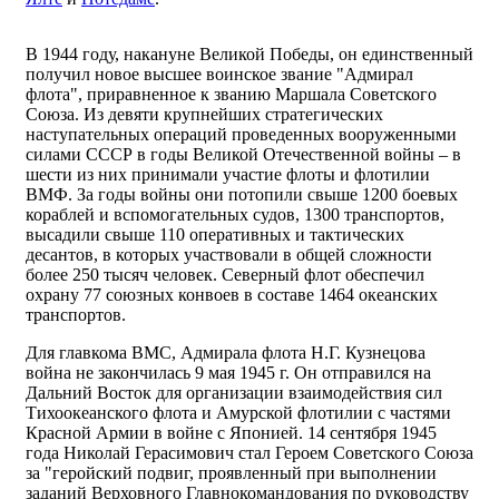
В 1944 году, накануне Великой Победы, он единственный
получил новое высшее воинское звание "Адмирал
флота", приравненное к званию Маршала Советского
Союза. Из девяти крупнейших стратегических
наступательных операций проведенных вооруженными
силами СССР в годы Великой Отечественной войны – в
шести из них принимали участие флоты и флотилии
ВМФ. За годы войны они потопили свыше 1200 боевых
кораблей и вспомогательных судов, 1300 транспортов,
высадили свыше 110 оперативных и тактических
десантов, в которых участвовали в общей сложности
более 250 тысяч человек. Северный флот обеспечил
охрану 77 союзных конвоев в составе 1464 океанских
транспортов.
Для главкома ВМС, Адмирала флота Н.Г. Кузнецова
война не закончилась 9 мая 1945 г. Он отправился на
Дальний Восток для организации взаимодействия сил
Тихоокеанского флота и Амурской флотилии с частями
Красной Армии в войне с Японией. 14 сентября 1945
года Николай Герасимович стал Героем Советского Союза
за "геройский подвиг, проявленный при выполнении
заданий Верховного Главнокомандования по руководству