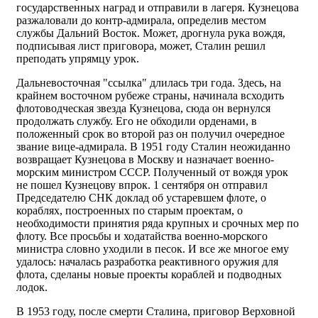
государственных наград и отправили в лагеря. Кузнецова
разжаловали до контр-адмирала, определив местом
службы Дальний Восток. Может, дрогнула рука вождя,
подписывая лист приговора, может, Сталин решил
преподать упрямцу урок.
Дальневосточная "ссылка" длилась три года. Здесь, на
крайнем восточном рубеже страны, начинала всходить
флотоводческая звезда Кузнецова, сюда он вернулся
продолжать службу. Его не обходили орденами, в
положенный срок во второй раз он получил очередное
звание вице-адмирала. В 1951 году Сталин неожиданно
возвращает Кузнецова в Москву и назначает военно-
морским министром СССР. Полученный от вождя урок
не пошел Кузнецову впрок. 1 сентября он отправил
Председателю СНК доклад об устаревшем флоте, о
кораблях, построенных по старым проектам, о
необходимости принятия ряда крупных и срочных мер по
флоту. Все просьбы и ходатайства военно-морского
министра словно уходили в песок. И все же многое ему
удалось: началась разработка реактивного оружия для
флота, сделаны новые проекты кораблей и подводных
лодок.
В 1953 году, после смерти Сталина, приговор Верховной