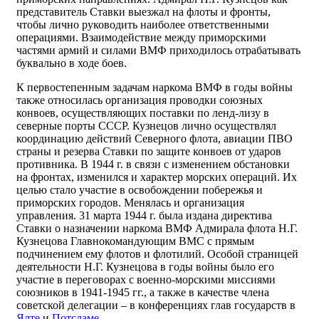
представитель Ставки выезжал на флоты и фронты,
чтобы лично руководить наиболее ответственными
операциями. Взаимодействие между приморскими
частями армий и силами ВМФ приходилось отрабатывать
буквально в ходе боев.
К первостепенным задачам наркома ВМФ в годы войны
также относилась организация проводки союзных
конвоев, осуществляющих поставки по ленд-лизу в
северные порты СССР. Кузнецов лично осуществлял
координацию действий Северного флота, авиации ПВО
страны и резерва Ставки по защите конвоев от ударов
противника. В 1944 г. в связи с изменением обстановки
на фронтах, изменился и характер морских операций. Их
целью стало участие в освобождении побережья и
приморских городов. Менялась и организация
управления. 31 марта 1944 г. была издана директива
Ставки о назначении наркома ВМФ Адмирала флота Н.Г.
Кузнецова Главнокомандующим ВМС с прямым
подчинением ему флотов и флотилий. Особой страницей
деятельности Н.Г. Кузнецова в годы войны было его
участие в переговорах с военно-морскими миссиями
союзников в 1941-1945 гг., а также в качестве члена
советской делегации – в конференциях глав государств в
Ялте
и
Потсдаме
.