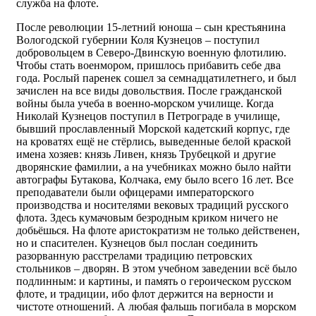
служба на флоте.
После революции 15-летний юноша – сын крестьянина
Вологодской губернии Коля Кузнецов – поступил
добровольцем в Северо-Двинскую военную флотилию.
Чтобы стать военмором, пришлось прибавить себе два
года. Рослый паренек сошел за семнадцатилетнего, и был
зачислен на все виды довольствия. После гражданской
войны была учеба в военно-морском училище. Когда
Николай Кузнецов поступил в Петрограде в училище,
бывший прославленный Морской кадетский корпус, где
на кроватях ещё не стёрлись, выведенные белой краской
имена хозяев: князь Ливен, князь Трубецкой и другие
дворянские фамилии, а на учебниках можно было найти
автографы Бутакова, Колчака, ему было всего 16 лет. Все
преподаватели были офицерами императорского
производства и носителями вековых традиций русского
флота. Здесь кумачовым безродным криком ничего не
добьёшься. На флоте аристократизм не только действенен,
но и спасителен. Кузнецов был послан соединить
разорванную расстрелами традицию петровских
стольников – дворян. В этом учебном заведении всё было
подлинным: и картины, и память о героическом русском
флоте, и традиции, ибо флот держится на верности и
чистоте отношений. А любая фальшь погибала в морском