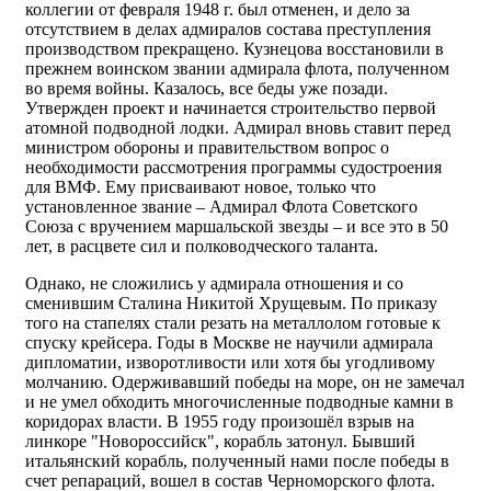
коллегии от февраля 1948 г. был отменен, и дело за
отсутствием в делах адмиралов состава преступления
производством прекращено. Кузнецова восстановили в
прежнем воинском звании адмирала флота, полученном
во время войны. Казалось, все беды уже позади.
Утвержден проект и начинается строительство первой
атомной подводной лодки. Адмирал вновь ставит перед
министром обороны и правительством вопрос о
необходимости рассмотрения программы судостроения
для ВМФ. Ему присваивают новое, только что
установленное звание – Адмирал Флота Советского
Союза с вручением маршальской звезды – и все это в 50
лет, в расцвете сил и полководческого таланта.
Однако, не сложились у адмирала отношения и со
сменившим Сталина Никитой Хрущевым. По приказу
того на стапелях стали резать на металлолом готовые к
спуску крейсера. Годы в Москве не научили адмирала
дипломатии, изворотливости или хотя бы угодливому
молчанию. Одерживавший победы на море, он не замечал
и не умел обходить многочисленные подводные камни в
коридорах власти. В 1955 году произошёл взрыв на
линкоре "Новороссийск", корабль затонул. Бывший
итальянский корабль, полученный нами после победы в
счет репараций, вошел в состав Черноморского флота.