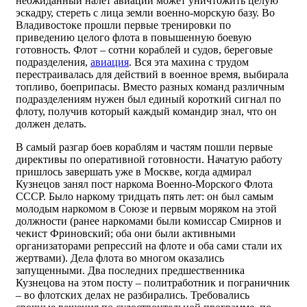
неожиданный налет авиации может уничтожить целую
эскадру, стереть с лица земли военно-морскую базу. Во
Владивостоке прошли первые тренировки по
приведению целого флота в повышенную боевую
готовность. Флот – сотни кораблей и судов, береговые
подразделения,
авиация
. Вся эта махина с трудом
перестраивалась для действий в военное время, выбирала
топливо, боеприпасы. Вместо разных команд различным
подразделениям нужен был единый короткий сигнал по
флоту, получив который каждый командир знал, что он
должен делать.
В самый разгар боев кораблям и частям пошли первые
директивы по оперативной готовности. Начатую работу
пришлось завершать уже в Москве, когда адмирал
Кузнецов занял пост наркома Военно-Морского Флота
СССР. Было наркому тридцать пять лет: он был самым
молодым наркомом в Союзе и первым моряком на этой
должности (ранее наркомами были комиссар Смирнов и
чекист Фриновский; оба они были активными
организаторами репрессий на флоте и оба сами стали их
жертвами). Дела флота во многом оказались
запущенными. Два последних предшественника
Кузнецова на этом посту – политработник и пограничник
– во флотских делах не разбирались. Требовались