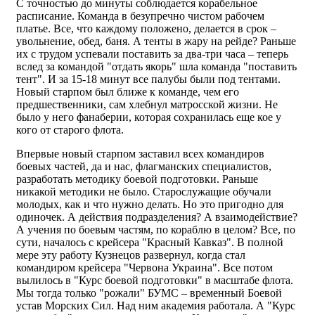
С точностью до минуты соблюдается корабельное
расписание. Команда в безупречно чистом рабочем
платье. Все, что каждому положено, делается в срок –
увольнение, обед, баня. А тенты в жару на рейде? Раньше
их с трудом успевали поставить за два-три часа – теперь
вслед за командой "отдать якорь" шла команда "поставить
тент". И за 15-18 минут все палубы были под тентами.
Новый старпом был ближе к команде, чем его
предшественники, сам хлебнул матросской жизни. Не
было у него фанаберии, которая сохранилась еще кое у
кого от старого флота.
Впервые новый старпом заставил всех командиров
боевых частей, да и нас, флагманских специалистов,
разработать методику боевой подготовки. Раньше
никакой методики не было. Старослужащие обучали
молодых, как и что нужно делать. Но это пригодно для
одиночек. А действия подразделения? А взаимодействие?
А учения по боевым частям, по кораблю в целом? Все, по
сути, началось с крейсера "Красный Кавказ". В полной
мере эту работу Кузнецов развернул, когда стал
командиром крейсера "Червона Украина". Все потом
вылилось в "Курс боевой подготовки" в масштабе флота.
Мы тогда только "рожали" БУМС – временный Боевой
устав Морских Сил. Над ним академия работала. А "Курс