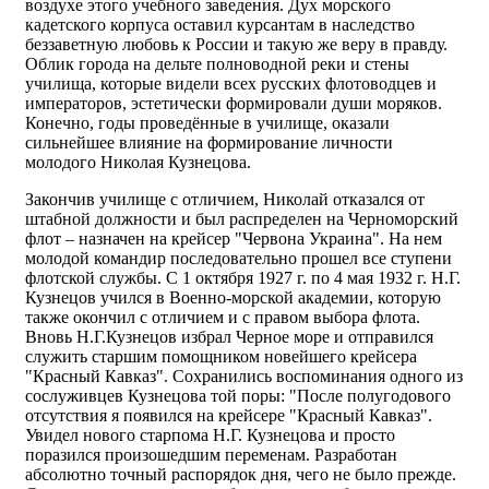
воздухе этого учебного заведения. Дух морского
кадетского корпуса оставил курсантам в наследство
беззаветную любовь к России и такую же веру в правду.
Облик города на дельте полноводной реки и стены
училища, которые видели всех русских флотоводцев и
императоров, эстетически формировали души моряков.
Конечно, годы проведённые в училище, оказали
сильнейшее влияние на формирование личности
молодого Николая Кузнецова.
Закончив училище с отличием, Николай отказался от
штабной должности и был распределен на Черноморский
флот – назначен на крейсер "Червона Украина". На нем
молодой командир последовательно прошел все ступени
флотской службы. С 1 октября 1927 г. по 4 мая 1932 г. Н.Г.
Кузнецов учился в Военно-морской академии, которую
также окончил с отличием и с правом выбора флота.
Вновь Н.Г.Кузнецов избрал Черное море и отправился
служить старшим помощником новейшего крейсера
"Красный Кавказ". Сохранились воспоминания одного из
сослуживцев Кузнецова той поры: "После полугодового
отсутствия я появился на крейсере "Красный Кавказ".
Увидел нового старпома Н.Г. Кузнецова и просто
поразился произошедшим переменам. Разработан
абсолютно точный распорядок дня, чего не было прежде.