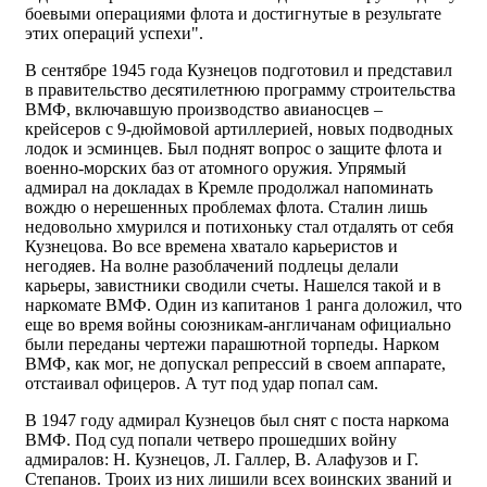
боевыми операциями флота и достигнутые в результате
этих операций успехи".
В сентябре 1945 года Кузнецов подготовил и представил
в правительство десятилетнюю программу строительства
ВМФ, включавшую производство авианосцев –
крейсеров с 9-дюймовой артиллерией, новых подводных
лодок и эсминцев. Был поднят вопрос о защите флота и
военно-морских баз от атомного оружия. Упрямый
адмирал на докладах в Кремле продолжал напоминать
вождю о нерешенных проблемах флота. Сталин лишь
недовольно хмурился и потихоньку стал отдалять от себя
Кузнецова. Во все времена хватало карьеристов и
негодяев. На волне разоблачений подлецы делали
карьеры, завистники сводили счеты. Нашелся такой и в
наркомате ВМФ. Один из капитанов 1 ранга доложил, что
еще во время войны союзникам-англичанам официально
были переданы чертежи парашютной торпеды. Нарком
ВМФ, как мог, не допускал репрессий в своем аппарате,
отстаивал офицеров. А тут под удар попал сам.
В 1947 году адмирал Кузнецов был снят с поста наркома
ВМФ. Под суд попали четверо прошедших войну
адмиралов: Н. Кузнецов, Л. Галлер, В. Алафузов и Г.
Степанов. Троих из них лишили всех воинских званий и