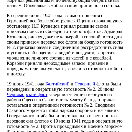
море для решения задач по действующим оперативным
планам. Объявлялась мобилизация приписного состава.
К середине июня 1941 года взаимоотношения с
Германией все более обострялись. Оценив сложившуюся
обстановку, Н.Г. Кузнецов принял решение своим
приказом повысить боевую готовность флотов. Адмирал
Кузнецов, рискуя даже не карьерой, а головой, в эти дни
своим приказом перевел все флота на боевую готовность
№ 2, приказал базам и соединениям рассредоточить силы
и усилить наблюдение за водой и воздухом, запретить
увольнение личного состава из частей и с кораблей.
Корабли приняли необходимые запасы, привели в
порядок материальную часть, стояли в готовности к бою
и походу.
19 июня 1941 года
Балтийский
и
Северный
флоты были
переведены в оперативную готовность № 2. 20 июня
Черноморский флот
завершил учение и вернулся из
района Одессы в Севастополь. Флоту был дан приказ
оставаться в оперативной готовности № 2. Сводками
Главного морского штаба нарком обороны и начальник
Генерального штаба были поставлены в известность о
переводе сил флотов с 19 июня 1941 года в оперативную
готовность № 2. Против проводимых в Военно-Морском
Флоте мероприятий по повышению боевой готовности