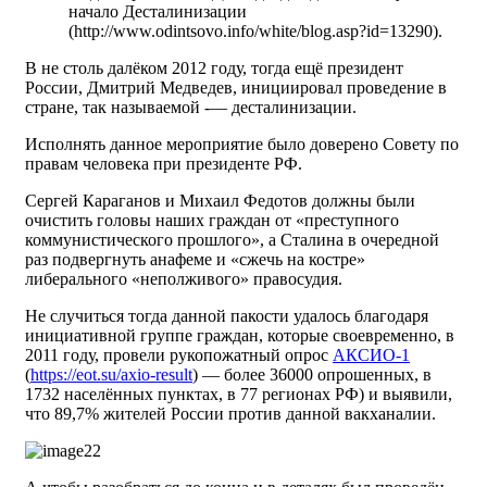
начало Десталинизации
(http://www.odintsovo.info/white/blog.asp?id=13290).
В не столь далёком 2012 году, тогда ещё президент
России, Дмитрий Медведев, инициировал проведение в
стране, так называемой -— десталинизации.
Исполнять данное мероприятие было доверено Совету по
правам человека при президенте РФ.
Сергей Караганов и Михаил Федотов должны были
очистить головы наших граждан от «преступного
коммунистического прошлого», а Сталина в очередной
раз подвергнуть анафеме и «сжечь на костре»
либерального «неполживого» правосудия.
Не случиться тогда данной пакости удалось благодаря
инициативной группе граждан, которые своевременно, в
2011 году, провели рукопожатный опрос
АКСИО-1
(
https://eot.su/axio-result
) — более 36000 опрошенных, в
1732 населённых пунктах, в 77 регионах РФ) и выявили,
что 89,7% жителей России против данной вакханалии.