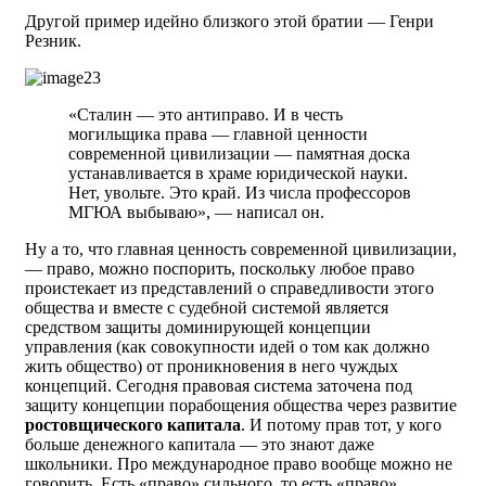
Другой пример идейно близкого этой братии — Генри
Резник.
«Сталин — это антиправо. И в честь
могильщика права — главной ценности
современной цивилизации — памятная доска
устанавливается в храме юридической науки.
Нет, увольте. Это край. Из числа профессоров
МГЮА выбываю», — написал он.
Ну а то, что главная ценность современной цивилизации,
— право, можно поспорить, поскольку любое право
проистекает из представлений о справедливости этого
общества и вместе с судебной системой является
средством защиты доминирующей концепции
управления (как совокупности идей о том как должно
жить общество) от проникновения в него чуждых
концепций. Сегодня правовая система заточена под
защиту концепции порабощения общества через развитие
ростовщического капитала
. И потому прав тот, у кого
больше денежного капитала — это знают даже
школьники. Про международное право вообще можно не
говорить. Есть «право» сильного, то есть «право»