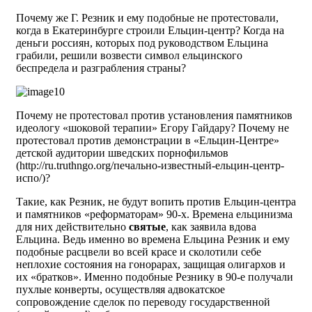
Почему же Г. Резник и ему подобные не протестовали,
когда в Екатеринбурге строили Ельцин-центр? Когда на
деньги россиян, которых под руководством Ельцина
грабили, решили возвести символ ельцинского
беспредела и разграбления страны?
Почему не протестовал против установления памятников
идеологу «шоковой терапии» Егору Гайдару? Почему не
протестовал против демонстрации в «Ельцин-Центре»
детской аудитории шведских порнофильмов
(http://ru.truthngo.org/печально-известный-ельцин-центр-
испо/)?
Такие, как Резник, не будут вопить против Ельцин-центра
и памятников «реформаторам» 90-х. Времена ельцинизма
для них действительно
святые
, как заявила вдова
Ельцина. Ведь именно во времена Ельцина Резник и ему
подобные расцвели во всей красе и сколотили себе
неплохие состояния на гонорарах, защищая олигархов и
их «братков». Именно подобные Резнику в 90-е получали
пухлые конверты, осуществляя адвокатское
сопровождение сделок по переводу государственной