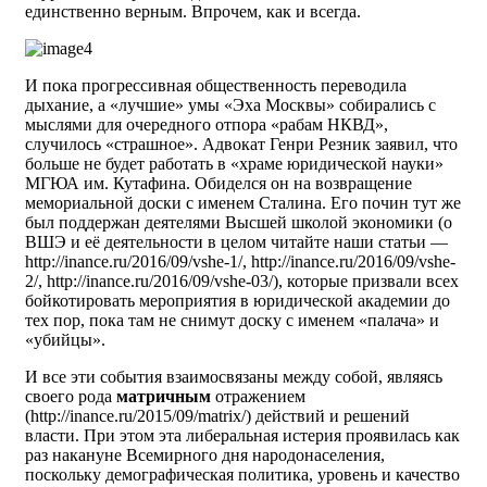
единственно верным. Впрочем, как и всегда.
И пока прогрессивная общественность переводила
дыхание, а «лучшие» умы «Эха Москвы» собирались с
мыслями для очередного отпора «рабам НКВД»,
случилось «страшное». Адвокат Генри Резник заявил, что
больше не будет работать в «храме юридической науки»
МГЮА им. Кутафина. Обиделся он на возвращение
мемориальной доски с именем Сталина. Его почин тут же
был поддержан деятелями Высшей школой экономики (о
ВШЭ и её деятельности в целом читайте наши статьи —
http://inance.ru/2016/09/vshe-1/, http://inance.ru/2016/09/vshe-
2/, http://inance.ru/2016/09/vshe-03/), которые призвали всех
бойкотировать мероприятия в юридической академии до
тех пор, пока там не снимут доску с именем «палача» и
«убийцы».
И все эти события взаимосвязаны между собой, являясь
своего рода
матричным
отражением
(http://inance.ru/2015/09/matrix/) действий и решений
власти. При этом эта либеральная истерия проявилась как
раз накануне Всемирного дня народонаселения,
поскольку демографическая политика, уровень и качество