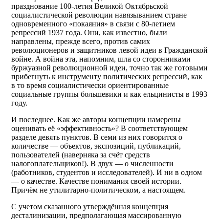
празднование 100-летия Великой Октябрьской
социалистической революции навязыванием стране
одновременного «покаяния» в связи с 80-летием
репрессий 1937 года. Они, как известно, были
направлены, прежде всего, против самих
революционеров и защитников левой идеи в Гражданской
войне. А война эта, напомним, шла со сторонниками
буржуазной революционной идеи, точно так же готовыми
прибегнуть к инструменту политических репрессий, как
в то время социалистически ориентированные
социальные группы большевики и как ельцинисты в 1993
году.
И последнее. Как же авторы концепции намерены
оценивать её «эффективность»? В соответствующем
разделе девять пунктов. В семи из них говорится о
количестве — объектов, экспозиций, публикаций,
пользователей (наверняка за счёт средств
налогоплательщиков!). В двух — о численности
(работников, студентов и исследователей). И ни в одном
— о качестве. Качестве понимания своей истории.
Причём не утилитарно-политическом, а настоящем.
С учетом сказанного утверждённая концепция
десталинизации, предполагающая массированную