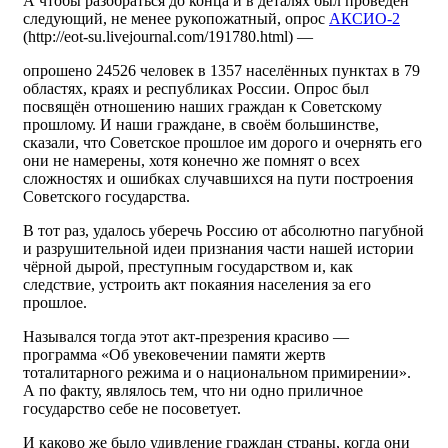
А чтобы разобраться до конца и в деталях был проведён
следующий, не менее рукопожатный, опрос
АКСИО-2
(http://eot-su.livejournal.com/191780.html) —
опрошено 24526 человек в 1357 населённых пунктах в 79
областях, краях и республиках России. Опрос был
посвящён отношению наших граждан к Советскому
прошлому. И наши граждане, в своём большинстве,
сказали, что Советское прошлое им дорого и очернять его
они не намерены, хотя конечно же помнят о всех
сложностях и ошибках случавшихся на пути построения
Советского государства.
В тот раз, удалось уберечь Россию от абсолютно пагубной
и разрушительной идеи признания части нашей истории
чёрной дырой, преступным государством и, как
следствие, устроить акт покаяния населения за его
прошлое.
Назывался тогда этот акт-презрения красиво —
программа «Об увековечении памяти жертв
тоталитарного режима и о национальном примирении».
А по факту, являлось тем, что ни одно приличное
государство себе не посоветует.
И каково же было удивление граждан страны, когда они