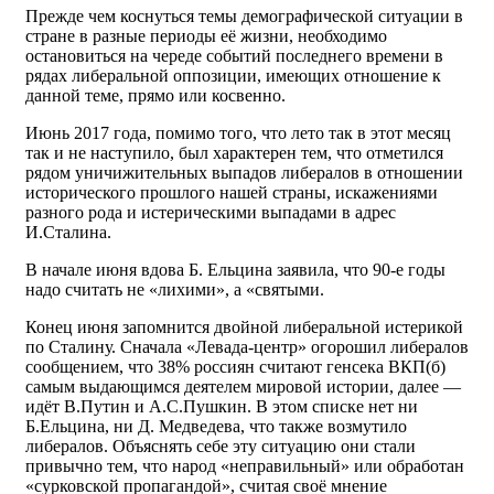
Прежде чем коснуться темы демографической ситуации в
стране в разные периоды её жизни, необходимо
остановиться на череде событий последнего времени в
рядах либеральной оппозиции, имеющих отношение к
данной теме, прямо или косвенно.
Июнь 2017 года, помимо того, что лето так в этот месяц
так и не наступило, был характерен тем, что отметился
рядом уничижительных выпадов либералов в отношении
исторического прошлого нашей страны, искажениями
разного рода и истерическими выпадами в адрес
И.Сталина.
В начале июня вдова Б. Ельцина заявила, что 90-е годы
надо считать не «лихими», а «святыми.
Конец июня запомнится двойной либеральной истерикой
по Сталину. Сначала «Левада-центр» огорошил либералов
сообщением, что 38% россиян считают генсека ВКП(б)
самым выдающимся деятелем мировой истории, далее —
идёт В.Путин и А.С.Пушкин. В этом списке нет ни
Б.Ельцина, ни Д. Медведева, что также возмутило
либералов. Объяснять себе эту ситуацию они стали
привычно тем, что народ «неправильный» или обработан
«сурковской пропагандой», считая своё мнение