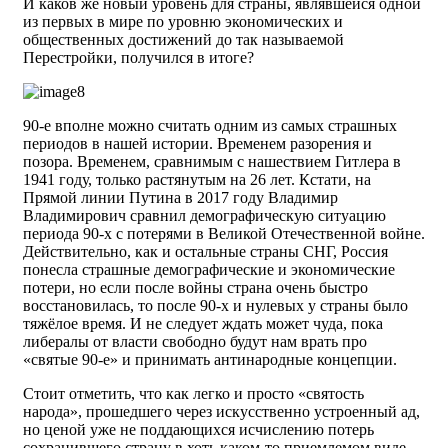
И каков же новый уровень для страны, являвшейся одной
из первых в мире по уровню экономических и
общественных достижений до так называемой
Перестройки, получился в итоге?
90-е вполне можно считать одним из самых страшных
периодов в нашей истории. Временем разорения и
позора. Временем, сравнимым с нашествием Гитлера в
1941 году, только растянутым на 26 лет. Кстати, на
Прямой линии Путина в 2017 году Владимир
Владимирович сравнил демографическую ситуацию
периода 90-х с потерями в Великой Отечественной войне.
Действительно, как и остальные страны СНГ, Россия
понесла страшные демографические и экономические
потери, но если после войны страна очень быстро
восстановилась, то после 90-х и нулевых у страны было
тяжёлое время. И не следует ждать может чуда, пока
либералы от власти свободно будут нам врать про
«святые 90-е» и принимать антинародные концепции.
Стоит отметить, что как легко и просто «святость
народа», прошедшего через искусственно устроенный ад,
но ценой уже не поддающихся исчислению потерь
сохранившего страну в хоть каком-то приемлемом виде