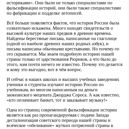
историками». Они были не только специалистами по
фальсификации историй, они были также специалистами
по фабрикации и подделке летописей.
Всё больше появляется фактов, что история России была
сознательно искажена. Много находят свидетельств о
высокой культуре наших предков в древние времена.
Найдены берестяные письма, написанные на глаголице
(одной из наиболе древних наших родных азбук), и
письма написаны обычными крестьянами. Но почему-то
это скрывается. Мы знаем подробную историю нашей
страны только от царствования Рюриков, а что было до
этого, нам почти ничего не известно. Почему это делается
и кому это выгодно, вот в чём вопрос.
И сейчас в наших школах и высших учебных заведениях
ученики и студенты изучают историю России по
учебникам, во многом написанным на деньги
заокеанского мецената Джорджа Сороса. А как известно,
«кто оплачивает банкет, тот и заказывает музыку!»
Одна из страниц современной фальсификации истории
является как раз пропагандируемая с подачи Запада
десталинизация советского периода нашей страны и
всяческое «обеливание» жутких потрясений страны в