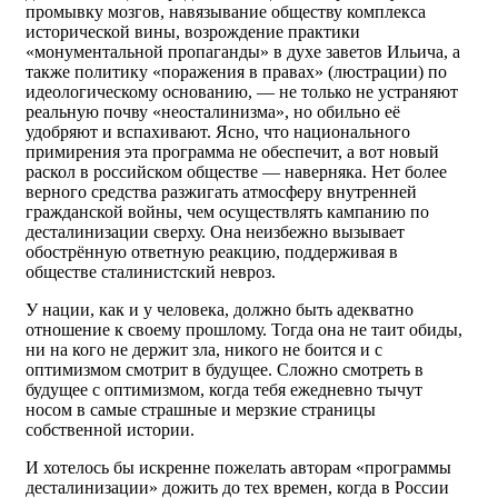
промывку мозгов, навязывание обществу комплекса
исторической вины, возрождение практики
«монументальной пропаганды» в духе заветов Ильича, а
также политику «поражения в правах» (люстрации) по
идеологическому основанию, — не только не устраняют
реальную почву «неосталинизма», но обильно её
удобряют и вспахивают. Ясно, что национального
примирения эта программа не обеспечит, а вот новый
раскол в российском обществе — наверняка. Нет более
верного средства разжигать атмосферу внутренней
гражданской войны, чем осуществлять кампанию по
десталинизации сверху. Она неизбежно вызывает
обострённую ответную реакцию, поддерживая в
обществе сталинистский невроз.
У нации, как и у человека, должно быть адекватно
отношение к своему прошлому. Тогда она не таит обиды,
ни на кого не держит зла, никого не боится и с
оптимизмом смотрит в будущее. Сложно смотреть в
будущее с оптимизмом, когда тебя ежедневно тычут
носом в самые страшные и мерзкие страницы
собственной истории.
И хотелось бы искренне пожелать авторам «программы
десталинизации» дожить до тех времен, когда в России