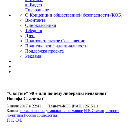
» Видео
Ещё раньше
О Концепции общественной безопасности (КОБ)
Вконтакте
Одноклассники
Telegram
Дзен
Пользовательское Соглашение
Политика конфиденциальности
Поддержка проекта
Реклама
"Святые" 90-е или почему либералы ненавидят
Иосифа Сталина?
5 июля 2017 в 22:41
|
Планета-КОБ
|
ИАЦ
|
2615
|
1
Ключи:
пятая колонна
демократия на марше
И.В.Сталин
история
политика
Россия
социология
П
К
О
Б