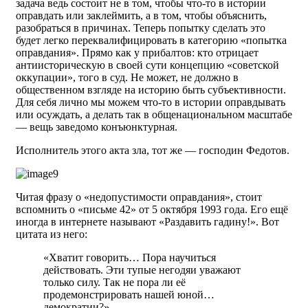
задача ведь состоит не в том, чтобы что-то в истории
оправдать или заклеймить, а в том, чтобы объяснить,
разобраться в причинах. Теперь попытку сделать это
будет легко переквалифицировать в категорию «попытка
оправдания». Прямо как у прибалтов: кто отрицает
антиисторическую в своей сути концепцию «советской
оккупации», того в суд. Не может, не должно в
общественном взгляде на историю быть субъективности.
Для себя лично мы можем что-то в истории оправдывать
или осуждать, а делать так в общенациональном масштабе
— вещь заведомо конъюнктурная.
Исполнитель этого акта зла, тот же — господин Федотов.
Читая фразу о «недопустимости оправдания», стоит
вспомнить о «письме 42» от 5 октября 1993 года. Его ещё
иногда в интернете называют «Раздавить гадину!». Вот
цитата из него:
«Хватит говорить… Пора научиться
действовать. Эти тупые негодяи уважают
только силу. Так не пора ли её
продемонстрировать нашей юной…
демократии?»