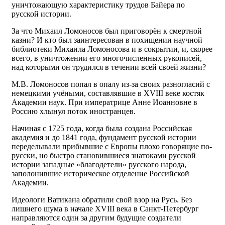
уничтожающую характеристику трудов Байера по
русской истории.
За что Михаил Ломоносов был приговорён к смертной
казни? И кто был заинтересован в похищении научной
библиотеки Михаила Ломоносова и в сокрытии, и, скорее
всего, в уничтожении его многочисленных рукописей,
над которыми он трудился в течении всей своей жизни?
М.В. Ломоносов попал в опалу из-за своих разногласий с
немецкими учёными, составлявшие в XVIII веке костяк
Академии наук. При императрице Анне Иоанновне в
Россию хлынул поток иностранцев.
Начиная с 1725 года, когда была создана Российская
академия и до 1841 года, фундамент русской истории
переделывали прибывшие с Европы плохо говорящие по-
русски, но быстро становившиеся знатоками русской
истории западные «благодетели» русского народа,
заполонившие историческое отделение Российской
Академии.
Идеологи Ватикана обратили свой взор на Русь. Без
лишнего шума в начале XVIII века в Санкт-Петербург
направляются один за другим будущие создатели