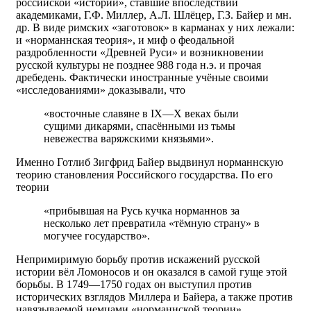
российской «истории», ставшие впоследствии
академиками, Г.Ф. Миллер, А.Л. Шлёцер, Г.З. Байер и мн.
др. В виде римских «заготовок» в карманах у них лежали:
и «норманнская теория», и миф о феодальной
раздробленности «Древней Руси» и возникновении
русской культуры не позднее 988 года н.э. и прочая
дребедень. Фактически иностранные учёные своими
«исследованиями» доказывали, что
«восточные славяне в IX—X веках были
сущими дикарями, спасёнными из тьмы
невежества варяжскими князьями».
Именно Готлиб Зигфрид Байер выдвинул норманнскую
теорию становления Российского государства. По его
теории
«прибывшая на Русь кучка норманнов за
несколько лет превратила «тёмную страну» в
могучее государство».
Непримиримую борьбу против искажений русской
истории вёл Ломоносов и он оказался в самой гуще этой
борьбы. В 1749—1750 годах он выступил против
исторических взглядов Миллера и Байера, а также против
навязываемой немцами «норманнской теории»