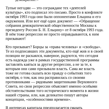
Тупые негодяи — это сограждане тех «деятелей
культуры», кто подписал это письмо. Просто в конфликте
октября 1993 года они были оппонентами Ельцина и его
окружения. Или вот ещё один документ — «Обращение
собрания демократической общественности Москвы к
президенту России Б. Н. Ельцину» от 8 октября 1993 года.
В нём тоже репрессии не просто оправдываются, к ним
призывают!
Кто призывает? Борцы за «права человека» и «свободы».
Те из подписавших эти документы, кто ещё жив и в своей
позиции не раскаялся, наверное, радуются, что сегодня
есть надежда уже в рамках государственной программы
заставлять каяться за другие репрессии, а не за те, к
которым они сами призывали власть. Сама же власть
тоже не готова сказать всю правду о событиях того
октября, о том, как она расправилась со своими
противниками — рядовыми защитниками Верховного
Совета, но свои репрессии объясняет именно особыми
обстоятельствами того исторического момента в жизни
нашей страны, или, как деликатно пишут авторы
концепции, «особенностями времени».
В интересах капитала предполагается смазать