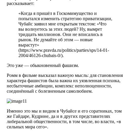
рассказывает:
«Когда я пришёл в Госкомимущество и
попытался изменить стратегию приватизации,
Чубайс заявил мне открытым текстом: «Что
вы волнуетесь за этих людей? Ну, вымрет
тридцать миллионов. Они не вписались в
рынок. Не думайте об этом — новые
вырастут»
(https://www.pravda.ru/politics/parties/sps/14-01-
2004/46126-chubais-0/).
Это уже — обыкновенный фашизм.
Ромм в фильме высказал важную мысль: для становления
характера фашистов была важна их уязвленная психика,
несбыточные амбиции, комплекс неполноценности,
соединённый с болезненным самолюбием.
Именно это мы и видим в Чубайсе и его соратниках, том
же Гайдаре, Кудрине, да и в других представителях
либеральной общественности, в том числе, во власти, «в
сильных мира сего».