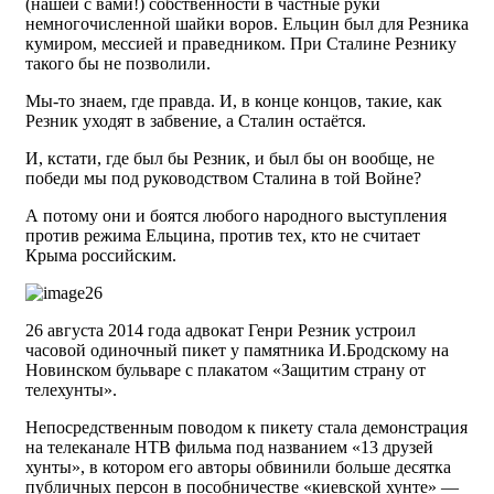
(нашей с вами!) собственности в частные руки
немногочисленной шайки воров. Ельцин был для Резника
кумиром, мессией и праведником. При Сталине Резнику
такого бы не позволили.
Мы-то знаем, где правда. И, в конце концов, такие, как
Резник уходят в забвение, а Сталин остаётся.
И, кстати, где был бы Резник, и был бы он вообще, не
победи мы под руководством Сталина в той Войне?
А потому они и боятся любого народного выступления
против режима Ельцина, против тех, кто не считает
Крыма российским.
26 августа 2014 года адвокат Генри Резник устроил
часовой одиночный пикет у памятника И.Бродскому на
Новинском бульваре с плакатом «Защитим страну от
телехунты».
Непосредственным поводом к пикету стала демонстрация
на телеканале НТВ фильма под названием «13 друзей
хунты», в котором его авторы обвинили больше десятка
публичных персон в пособничестве «киевской хунте» —