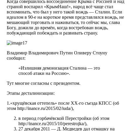
Когда совершилось воссоединение Крыма с Россией и над
страной воспарил «КрымНаш!», народ всё чаще стал
вспоминать, что был у него такой вождь — Сталин. Если
идеалом в 90-е на короткое время представлялся вождь, не
мешающий торговать и наживаться, то сейчас мы, слава
Богу, дожили до времён, когда востребован вождь,
побуждающий побеждать и развивать страну.
Владимир Владимирович Путин Оливеру Стоуну
сообщил:
«Излишняя демонизация Сталина — это
способ атаки на Россию».
Тут многие согласны с президентом.
Этапы десталинизации:
1.«хрущёвская оттепель» после XX-го съезда КПСС (об
этом http://inance.ru/2015/02/iuda/),
в период горбачёвской Перестройки (об этом
http://inance.ru/2015/10/perestrojka/),
27 декабря 2011 — Д. Медведев дал отмашку на