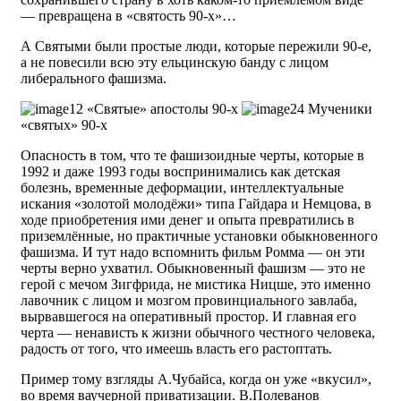
— превращена в «святость 90-х»…
А Святыми были простые люди, которые пережили 90-е,
а не повесили всю эту ельцинскую банду с лицом
либерального фашизма.
«Святые» апостолы 90-х
Мученики
«святых» 90-х
Опасность в том, что те фашизоидные черты, которые в
1992 и даже 1993 годы воспринимались как детская
болезнь, временные деформации, интеллектуальные
искания «золотой молодёжи» типа Гайдара и Немцова, в
ходе приобретения ими денег и опыта превратились в
приземлённые, но практичные установки обыкновенного
фашизма. И тут надо вспомнить фильм Ромма — он эти
черты верно ухватил. Обыкновенный фашизм — это не
герой с мечом Зигфрида, не мистика Ницше, это именно
лавочник с лицом и мозгом провинциального завлаба,
вырвавшегося на оперативный простор. И главная его
черта — ненависть к жизни обычного честного человека,
радость от того, что имеешь власть его растоптать.
Пример тому взгляды А.Чубайса, когда он уже «вкусил»,
во время ваучерной приватизации. В.Полеванов