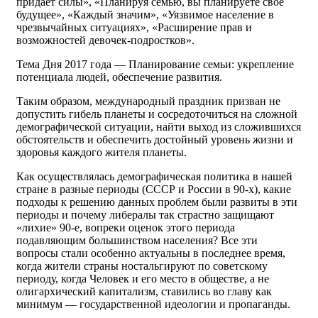
придаёт силы», «Планируя семью, вы планируете своё
будущее», «Каждый значим», «Уязвимое население в
чрезвычайных ситуациях», «Расширение прав и
возможностей девочек-подростков».
Тема Дня 2017 года — Планирование семьи: укрепление
потенциала людей, обеспечение развития.
Таким образом, международный праздник призван не
допустить гибель планеты и сосредоточиться на сложной
демографической ситуации, найти выход из сложившихся
обстоятельств и обеспечить достойный уровень жизни и
здоровья каждого жителя планеты.
Как осуществлялась демографическая политика в нашей
стране в разные периоды (СССР и России в 90-х), какие
подходы к решению данных проблем были развиты в эти
периоды и почему либералы так страстно защищают
«лихие» 90-е, вопреки оценок этого периода
подавляющим большинством населения? Все эти
вопросы стали особенно актуальны в последнее время,
когда жители страны ностальгируют по советскому
периоду, когда Человек и его место в обществе, а не
олигархический капитализм, ставились во главу как
минимум — государственной идеологии и пропаганды.