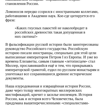
становления России.
Ломоносов нередко ссорился с иностранными коллегами,
работавшими в Академии наук. Кое-где цитируется его
фраза:
«Каких гнусных пакостей не наколобродит в
российских древностях такая допущенная в
них скотина!»
В фальсификации русской истории были заинтересованы
руководство Российского государства. Российскую
историю писали иностранцы, специально для этой цели
выписанные императором Петром I из Европы. И уже во
времена Елизаветы, самым главным «летописцем» стал
Миллер, прославившийся ещё и тем, что прикрываясь
императорской грамотой, ездил по русским монастырям и
уничтожал все сохранившиеся древние исторические
документы.
Наша изуродованная и извращённая история России,
даже через толщу многократных миллеровских
мистификаций, кричит о засилье иноземцев. История
России, как и история всего Человечества, была
придумана вышеперечисленными «специалистами-