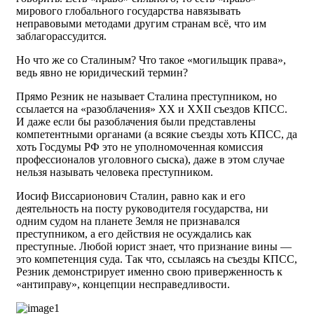
мирового глобального государства навязывать
неправовыми методами другим странам всё, что им
заблагорассудится.
Но что же со Сталиным? Что такое «могильщик права»,
ведь явно не юридический термин?
Прямо Резник не называет Сталина преступником, но
ссылается на «разоблачения» XX и XXII съездов КПСС.
И даже если бы разоблачения были представлены
компетентными органами (а всякие съезды хоть КПСС, да
хоть Госдумы РФ это не уполномоченная комиссия
профессионалов уголовного сыска), даже в этом случае
нельзя называть человека преступником.
Иосиф Виссарионович Сталин, равно как и его
деятельность на посту руководителя государства, ни
одним судом на планете Земля не признавался
преступником, а его действия не осуждались как
преступные. Любой юрист знает, что признание вины —
это компетенция суда. Так что, ссылаясь на съезды КПСС,
Резник демонстрирует именно свою приверженность к
«антиправу», концепции несправедливости.