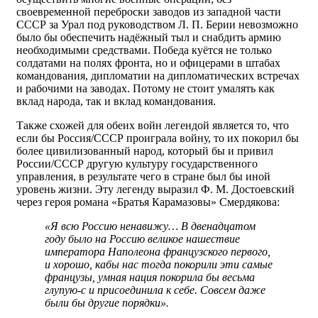
своевременной переброски заводов из западной части
СССР за Урал под руководством Л. П. Берии невозможно
было бы обеспечить надёжный тыл и снабдить армию
необходимыми средствами. Победа куётся не только
солдатами на полях фронта, но и офицерами в штабах
командования, дипломатии на дипломатических встречах
и рабочими на заводах. Потому не стоит умалять как
вклад народа, так и вклад командования.
Также схожей для обеих войн легендой является то, что
если бы Россия/СССР проиграла войну, то их покорил бы
более цивилизованный народ, который бы и привил
России/СССР другую культуру государственного
управления, в результате чего в стране был бы иной
уровень жизни. Эту легенду выразил Ф. М. Достоевский
через героя романа «Братья Карамазовы» Смердякова:
«Я всю Россию ненавижу… В двенадцатом
году было на Россию великое нашествие
императора Наполеона французского первого,
и хорошо, кабы нас тогда покорили эти самые
французы, умная нация покорила бы весьма
глупую-с и присоединила к себе. Совсем даже
были бы другие порядки».