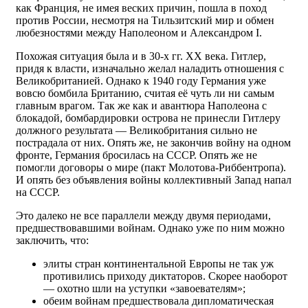
как Франция, не имея веских причин, пошла в поход
против России, несмотря на Тильзитский мир и обмен
любезностями между Наполеоном и Александром I.
Похожая ситуация была и в 30-х гг. XX века. Гитлер,
придя к власти, изначально желал наладить отношения с
Великобританией. Однако к 1940 году Германия уже
вовсю бомбила Британию, считая её чуть ли ни самым
главным врагом. Так же как и авантюра Наполеона с
блокадой, бомбардировки острова не принесли Гитлеру
должного результата — Великобритания сильно не
пострадала от них. Опять же, не закончив войну на одном
фронте, Германия бросилась на СССР. Опять же не
помогли договоры о мире (пакт Молотова-Риббентропа).
И опять без объявления войны коллективный Запад напал
на СССР.
Это далеко не все параллели между двумя периодами,
предшествовавшими войнам. Однако уже по ним можно
заключить, что:
элиты стран континентальной Европы не так уж
противились приходу диктаторов. Скорее наоборот
— охотно шли на уступки «завоевателям»;
обеим войнам предшествовала дипломатическая