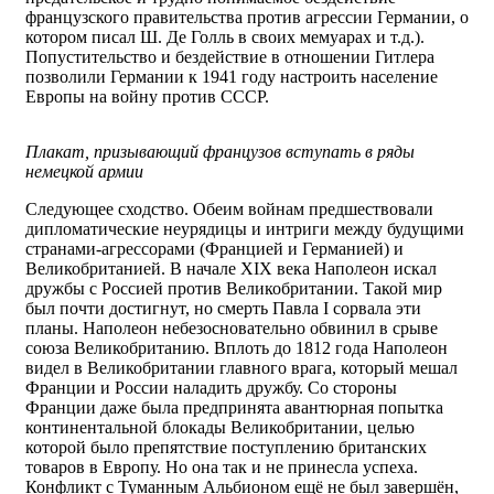
французского правительства против агрессии Германии, о
котором писал Ш. Де Голль в своих мемуарах и т.д.).
Попустительство и бездействие в отношении Гитлера
позволили Германии к 1941 году настроить население
Европы на войну против СССР.
Плакат, призывающий французов вступать в ряды
немецкой армии
Следующее сходство. Обеим войнам предшествовали
дипломатические неурядицы и интриги между будущими
странами-агрессорами (Францией и Германией) и
Великобританией. В начале XIX века Наполеон искал
дружбы с Россией против Великобритании. Такой мир
был почти достигнут, но смерть Павла I сорвала эти
планы. Наполеон небезосновательно обвинил в срыве
союза Великобританию. Вплоть до 1812 года Наполеон
видел в Великобритании главного врага, который мешал
Франции и России наладить дружбу. Со стороны
Франции даже была предпринята авантюрная попытка
континентальной блокады Великобритании, целью
которой было препятствие поступлению британских
товаров в Европу. Но она так и не принесла успеха.
Конфликт с Туманным Альбионом ещё не был завершён,