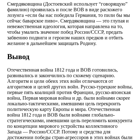
Смердяковщина (Достоевский использует “говорящую”
фамилию) проявилась и после ВОВ в виде расхожего
лозунга «если бы нас победила Германия, то пили бы мы
сейчас баварское пиво». Смердяковщина — это глупая и
невежественная идеология, которая направлена на то,
чтобы умалить значение побед России/СССР, предать
забвению подвиги и героизм наших предков и отбить
желание в дальнейшем защищать Родину.
Вывод
Отечественная война 1812 года и ВОВ готовились,
развивались и закончились по схожему сценарию.
Алгоритм и цели обеих этих войн отличаются от
алгоритмов и целей других войн. Русско-турецкие войны,
первые пять коалиций против Франции, русско-японская
война, Первая мировая война и др. были войнами скорее
локально-тактическими, имевшими цель перекроить
политическую карту Европы и мира. Отечественная
война 1812 года и ВОВ были войнами глобально-
стратегическими, имевшими цель переломить конкурента
по концепции мирового устройства коллективного
Запада — Россию/СССР. Потому и средства для
достижении победы стран-агрессоров в этих войнах были