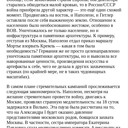
старались обходиться малой кровью, то в России/СССР
война приобрела другой характер — это ещё один схожий
момент. Продвигаясь на восток, и Наполеон, и Гитлер
оставляли после себя выжженную землю. Отношение к
населению было необоснованно жестокое, особенно в
ВОВ. Уничтожалось не только население, но и
инфраструктура и памятники архитектуры. К примеру,
отступая из Москвы, Наполеон отдал приказ маршалу
Мортье взорвать Кремль — какая в том была
необходимость? Германия же не просто целенаправленно
уничтожала памятники архитектуры, но и вывозила все
наворованные ценности, произведения искусства и
артефакты к себе, чего не делала в других захваченных
странах (по крайней мере, не в таких чудовищных
масштабах).
В самом плане стремительных кампаний прослеживается
следующая закономерность. Наполеон, несмотря на
желание стремительно провести войну, двигаясь к
Москве, проявлял странную медлительность: на 18 суток
задержался в Вильно. Эта пауза была рассчитана на то,
что на Александра I будет оказано давление
представителями московских родов, боящихся захвата
Москвы. В частности, сестра императора Екатерина
Павловна стала недвусмысленно намекать Александру на