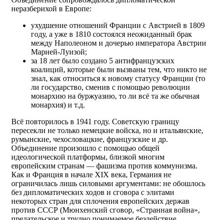
неразберихой в Европе:
ухудшение отношений Франции с Австрией в 1809
году, а уже в 1810 состоялся неожиданный брак
между Наполеоном и дочерью императора Австрии
Марией-Луизой;
за 18 лет было создано 5 антифранцузских
коалиций, которые были вызваны тем, что никто не
знал, как относиться к новому статусу Франции (то
ли государство, сменив с помощью революции
монархию на буржуазию, то ли всё та же обычная
монархия) и т.д.
Всё повторилось в 1941 году. Советскую границу
пересекли не только немецкие войска, но и итальянские,
румынские, чехословацкие, французские и др.
Объединение произошло с помощью общей
идеологической платформы, близкой многим
европейским странам — фашизма против коммунизма.
Как и Франция в начале XIX века, Германия не
ограничилась лишь силовыми аргументами: не обошлось
без дипломатических ходов и сговора с элитами
некоторых стран для сплочения европейских держав
против СССР (Мюнхенский сговор, «Странная война»,
предательское и трудно понимаемое бездействие