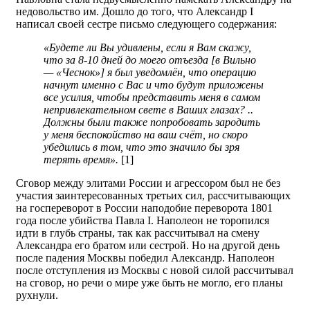
недовольство им. Дошло до того, что Александр I
написал своей сестре письмо следующего содержания:
«Будете ли Вы удивлены, если я Вам скажу,
что за 8-10 дней до моего отъезда [в Вильно
— «Чеснок»] я был уведомлён, что операцию
начнут именно с Вас и что будут приложены
все усилия, чтобы представить меня в самом
непривлекательном свете в Ваших глазах? ..
Должны были также попробовать зародить
у меня беспокойство на ваш счёт, но скоро
убедились в том, что это значило бы зря
терять время».
[1]
Сговор между элитами России и агрессором был не без
участия заинтересованных третьих сил, рассчитывающих
на госпереворот в России наподобие переворота 1801
года после убийства Павла I. Наполеон не торопился
идти в глубь страны, так как рассчитывал на смену
Александра его братом или сестрой. Но на другой день
после падения Москвы победил Александр. Наполеон
после отступления из Москвы с новой силой рассчитывал
на сговор, но речи о мире уже быть не могло, его планы
рухнули.