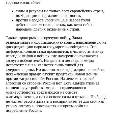
гораздо масштабнее:
силы и ресурсы не только всех европейских стран,
но Франции и Германии в частности;
против народов России/СССР завоеватели
действовали жестоко, не так, как вели себя с
народами других захваченных стран.
Также, проигрывая «горячую» войну, Запад
разворачивает информационную войну, направленную на
дискредитацию народа государства-победителя. Эта
информационная атака проявляется, в частности, в виде
легенд и мифов о войнах, где намеренно искажаются
заслуги победителей. На деле эти легенды и мифы
несостоятельны и являются лишь пищей для
смердяковщины. Но именно эта информационная война,
искажающая правду, служит предтечей новой войны
против «агрессивной» России. На деле же никакой
агрессии со стороны России нет. Есть альтернативная
концепция устройства мира — справедливого
жизнеустройства всех народов на основе
взаимоуважения, а не на основе силы и штыков. Но Запад
не желает рассматривать и воспринимает её для себя как
угрозу, потому и повторяется алгоритм войн на
истребление России.