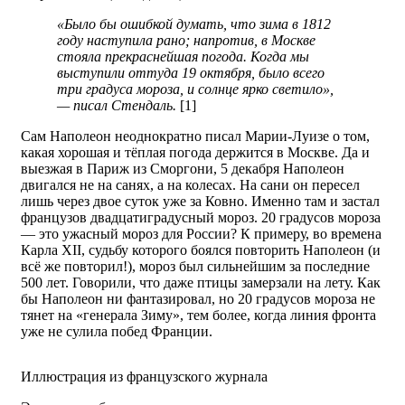
«Было бы ошибкой думать, что зима в 1812
году наступила рано; напротив, в Москве
стояла прекраснейшая погода. Когда мы
выступили оттуда 19 октября, было всего
три градуса мороза, и солнце ярко светило»,
— писал Стендаль.
[1]
Сам Наполеон неоднократно писал Марии-Луизе о том,
какая хорошая и тёплая погода держится в Москве. Да и
выезжая в Париж из Сморгони, 5 декабря Наполеон
двигался не на санях, а на колесах. На сани он пересел
лишь через двое суток уже за Ковно. Именно там и застал
французов двадцатиградусный мороз. 20 градусов мороза
— это ужасный мороз для России? К примеру, во времена
Карла XII, судьбу которого боялся повторить Наполеон (и
всё же повторил!), мороз был сильнейшим за последние
500 лет. Говорили, что даже птицы замерзали на лету. Как
бы Наполеон ни фантазировал, но 20 градусов мороза не
тянет на «генерала Зиму», тем более, когда линия фронта
уже не сулила побед Франции.
Иллюстрация из французского журнала