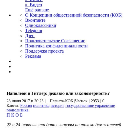
» Видео
Ещё раньше
О Концепции общественной безопасности (КОБ)
Вконтакте
Одноклассники
Telegram
Дзен
Пользовательское Соглашение
Политика конфиденциальности
Поддержка проекта
Реклама
Наполеон и Гитлер: дежавю или закономерность?
28 июня 2017 в 20:23
|
Планета-КОБ
|
Чеснок
|
2953
|
0
Ключи:
Россия
политика
история
государственное управление
геополитика
П
К
О
Б
22 и 24 июня — эти даты знаковы не только для жителей