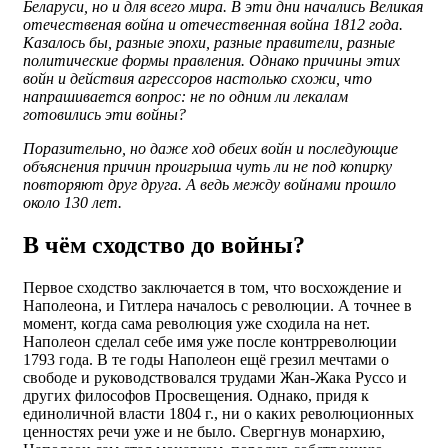
Беларуси, но и для всего мира. В эти дни начались Великая
отечественая война и отечественная война 1812 года.
Казалось бы, разные эпохи, разные правители, разные
политические формы правления. Однако причины этих
войн и действия агрессоров настолько схожи, что
напрашивается вопрос: не по одним ли лекалам
готовились эти войны?
Поразительно, но даже ход обеих войн и последующие
объяснения причин проигрыша чуть ли не под копирку
повторяют друг друга. А ведь между войнами прошло
около 130 лет.
В чём сходство до войны?
Первое сходство заключается в том, что восхождение и
Наполеона, и Гитлера началось с революции. А точнее в
момент, когда сама революция уже сходила на нет.
Наполеон сделал себе имя уже после контрреволюции
1793 года. В те годы Наполеон ещё грезил мечтами о
свободе и руководствовался трудами Жан-Жака Руссо и
других философов Просвещения. Однако, придя к
единоличной власти 1804 г., ни о каких революционных
ценностях речи уже и не было. Свергнув монархию,