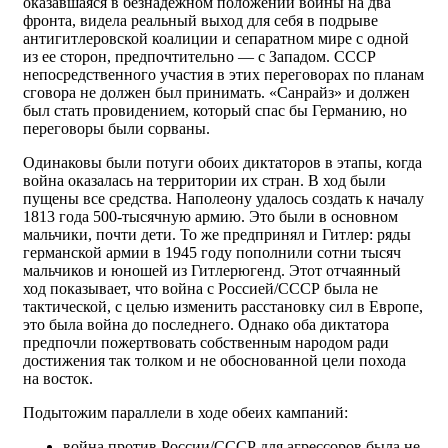
оказавшаяся в безнадёжном положении войны на два
фронта, видела реальный выход для себя в подрыве
антигитлеровской коалиции и сепаратном мире с одной
из ее сторон, предпочтительно — с Западом. СССР
непосредственного участия в этих переговорах по планам
сговора не должен был принимать. «Санрайз» и должен
был стать провидением, который спас бы Германию, но
переговоры были сорваны.
Одинаковы были потуги обоих диктаторов в этапы, когда
война оказалась на территории их стран. В ход были
пущены все средства. Наполеону удалось создать к началу
1813 года 500-тысячную армию. Это были в основном
мальчики, почти дети. То же предпринял и Гитлер: ряды
германской армии в 1945 году пополнили сотни тысяч
мальчиков и юношей из Гитлерюгенд. Этот отчаянный
ход показывает, что война с Россией/СССР была не
тактической, с целью изменить расстановку сил в Европе,
это была война до последнего. Однако оба диктатора
предпочли пожертвовать собственным народом ради
достижения так толком и не обоснованной цели похода
на восток.
Подытожим параллели в ходе обеих кампаний:
война против России/СССР для агрессоров была не