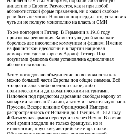
Наполеон сам стал монархом, породив собственную
династию в Европе. Разумеется, как и при любой
абсолютистской форме правления, ни о какой свободе
речи быть не могло. Наполеон подтвердил это, установив
чуть ли не полную монополию на власть и СМИ.
То же повторил и Гитлер. В Германии в 1918 году
произошла революция. За место ушедшей монархии
боролись две идеологии: коммунизм и фашизм. Именно
на фашистской идеологии и в партии национал-
демократов сделал карьеру Адольф Гитлер. Под
лозунгами фашизма была установлена единоличная
абсолютная власть.
Затем последовало объединение по возможности как
можно большей части Европы под общие знамена. Всё
это достигалось либо военной силой, либо
политическими и дипломатическими интригами.
Наполеон под предлогом дарования свободы народу от
монархии завоевал Италию, а затем и значительную часть
Пруссии. Вскоре влияние Французской Империи
распространилось от Испании до Швеции. В 1812 году
400-тысячная армия переступила через Неман. В состав
этой армии входили не только французы, но и
итальянские, прусские, австрийские и др. полки.
Объединение сопровождалось дипломатической