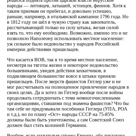
решился поднять против царской власти нерусские
народы — литовцев, латышей, эстонцев, финнов. Хотя к
таким приемам он прибегал, и довольно успешно,
раньше, например, в итальянской кампании 1796 года. Но
в 1812 году он шёл в чужую страну как завоеватель,
рассчитывающий только на силу штыка, желая силой
взять то, что ему необходимо. Возможно, именно это и не
позволило Наполеону использовать местное население:
уж сильное было недовольство у народов Российской
империи действиями пришельцев.
Что касается ВОВ, так в то время местное население,
несмотря на тяготы жизни и некоторое недовольство
большевиками, увидев действия захватчиков, в
подавляющем большинстве вовсе в штыки приняли
пришельцев. После зверств фашистов Гитлер уже и не
мог рассчитывать на полноценное привлечение народов в
своих целях. Да и хотел ли Гитлер вообще после войны
продолжать сотрудничать с теми немногочисленными
организациями, ставшими под знамена фашистов? Что бы
там себе не придумывали пособники Гитлера (УПА, РОА
и т.д.), но по плану «Ост» народы СССР на 75-85%
должны были быть уничтожены, а сам Советский Союз
должен был стать колонией Германии.
Вообще, если захватывая страны Европы, оба диктатора