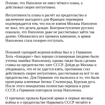
Похоже, что Наполеон не имел чёткого плана, а
действовал скорее интуитивно.
Интуитивность плана и расчёт на предательство и
заключение выгодного для Франции перемирия
подтверждается тем, что после взятия Москвы Наполеон
не знал, что делать дальше. Контрнаступление русских
показало, что Наполеон даже не рассчитывал зайти так
далеко. Обнажились все промахи кампании, и армия
Наполеона стала позорно отступать.
Похожий сценарий ведения войны был и у Германии.
Хоть «блицкриг» был хорошо спланирован (видимо были
учтены ошибки Наполеона), однако также была сделана
ставка на предательство элит СССР. Дойдя до Москвы и
убедившись, что её не удастся взять, противник стал
действовать скорее интуитивно, рассчитывая на всё то же
предательство. Для Германии это вылилось в то, что были
проиграны ключевые битвы: Сталинград, Курская дуга.
После этого инициатива полностью перешла в руки
СССР, а Германия повторила позор Наполеона.
О причинах провала Красной армии в первые месяцы
войны и о предательстве Наркомата СССР читайте в