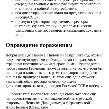
очередной войной с целью расширить территорию
и влияние, а войной на истребление;
оба диктатора рассчитывали на предательство элит
России/СССР;
предчувствуя скорое поражение, агрессоры
пытались сделать ставку на дипломатические
ухищрения с целью закончить кампанию, сохранив
лицо.
Оправдание поражениям
Добравшись до Парижа, Наполеон создал легенду, охотно
подхваченную другими побеждёнными генералами, о
страшном противнике — «генерале Зиме». Руководство
проигравшей Германии также сетовало на то, что если бы
не погода и климат (мороз, размытые дороги и т.д.), то
она бы не проиграла войну. В этом ещё одна схожесть
кампаний: оба агрессора намеренно стали
дискредитировать вклад народов России/СССР в победах.
О несостоятельности этой легенды было заявлено ещё
непосредственными участниками войны: с русской
стороны — Денисом Давыдовым, а с французской —
Анри Бейлем (Стендалем):