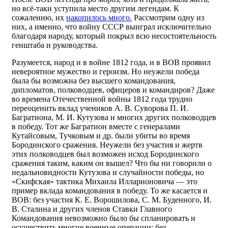
но всё-таки уступила место другим легендам. К
сожалению, их
накопилось много.
Рассмотрим одну из
них, а именно, что войну СССР выиграл исключительно
благодаря народу, который покрыл всю несостоятельность
генштаба и руководства.
Разумеется, народ и в войне 1812 года, и в ВОВ проявил
невероятное мужество и героизм. Но неужели победа
была бы возможна без высшего командования,
дипломатов, полководцев, офицеров и командиров? Даже
во времена Отечественной войны 1812 года трудно
переоценить вклад учеников А. В. Суворова П. И.
Багратиона, М. И. Кутузова и многих других полководцев
в победу. Тот же Багратион вместе с генералами
Кутайсовым, Тучковым и др. были убиты во время
Бородинского сражения. Неужели без участия и жертв
этих полководцев был возможен исход Бородинского
сражения таким, каким он вышел? Что бы ни говорили о
недальновидности Кутузова и случайности победы, но
«Скифская» тактика Михаила Илларионовича — это
пример вклада командования в победу. То же касается и
ВОВ: без участия К. Е. Ворошилова, С. М. Буденного, И.
В. Сталина и других членов Ставки Главного
Командования невозможно было бы спланировать и
осуществить многие военные операции; без