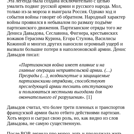
Эта легенда была создана исключительно с целью
умалить подвиг русской армии и русского народа. Мол,
только из-за мороза и выиграла Россия. Однако ход и
события войны говорят об обратном. Народный характер
войны проявился в небывалом по размаху подъёме
партизанского движения. Партизанские отряды того же
Дениса Давыдова, Сеславина, Фигнера, крестьянских
вожаков Герасима Курина, Егора Стулова, Василисы
Кожиной и многих других наносили огромный ущерб и
вызвали большие потери в наполеоновской армии. Денис
Давыдов писал:
«Партизанская война имеет влияние и на
главные операции неприятельской армии. (…)
Преграды (…), воздвигнутые и защищаемые
партизанскими отрядами, способствуют
преследующей армии теснить отступающую
и пользоваться местными выгодами для
окончательного её разрушения»
. [1]
Давыдов считал, что более трети пленных и транспортов
французской армии было отбито действиями партизан.
Хоть мороз и сыграл свою роль, но, как видно из слов
Давыдова, не самую существенную.
После ВОВ легенда про мороз, хоть и продолжала жить,