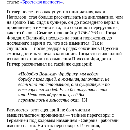
статье
«Брестская крепость»
.
Гитлер после того как упустил инициативу, как и
Наполеон, стал больше рассчитывать на дипломатию, чем
на армию Так, сидя в бункере, он до последнего верил в
провидение, а именно в то, что союзники переругаются,
как это было в Семилетнюю войну 1756-1763 гг. Тогда
Фридрих Великий, находясь на грани поражения, до
последнего верил в то, что всё изменится. Так и
случилось — после раздора в рядах союзников Пруссия
смогла достичь успеха в кампании. Тогда это стало одной
из главных причин возвышения Пруссии Фридриха.
Гитлер рассчитывал на такой же сценарий:
«Подобно Великому Фридриху, мы ведем
борьбу с коалицией, а коалиция, запомните, не
есть что-то стабильное, она существует по
воле горстки людей. Если бы получилось так,
что Черчилль вдруг исчез, всё бы
переменилось в мгновение ока».
[3]
Разумеется, этот сценарий не был чистым
вмешательством провидения — тайные переговоры с
Германией под кодовым названием «Санрайз» работали
именно на это. На этих переговорах Германия,