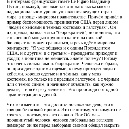
В интервью французской газете Le Figaro Владимир
Путин, пожалуй, впервые так открыто высказался о
наднациональном уровне управления ведущих стран
мира, а проще - мировом правительстве. Причём привёл в
пример беспомощность президентов США перед лицом
"людей с кейсами в тёмных костюмах и галстуках". Он
их, правда, назвал мягко "бюрократией", но понятно, что
с нынешней мощью крупного капитала никакой
бюрократ не может сравниться, и речь идёт о мировом
олигархате. "Я уже общался и с одним Президентом
США, и с другим, и с третьим – президенты приходят и
уходят, а политика не меняется. Знаете почему? Потому
что очень сильна власть бюрократии. Человека избрали,
он приходит с одними идеями, к нему приходят люди с
кейсами, хорошо одетые и в тёмных, как у меня,
костюмах, но только не с красным галстуком, а с чёрным
или с тёмно-синим, и начинают объяснять, как нужно
делать, – и всё сразу меняется. Это происходит от одной
администрации к другой.
Что-то изменить – это достаточно сложное дело, это я
говорю без всякой иронии. Это не потому, что кому-то не
хочется, а потому, что это сложно. Вот Обама –
продвинутый человек, человек либеральных взглядов,
демократ, он же перед выборами своими обещал закрыть