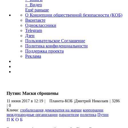
» Видео
Ещё раньше
О Концепции общественной безопасности (КОБ)
Вконтакте
Одноклассники
Telegram
Дзен
Пользовательское Соглашение
Политика конфиденциальности
Поддержка проекта
Реклама
Путин: Маски сброшены
11 июня 2017 в 12:19
|
Планета-КОБ
|
Дмитрий Николаев
|
3286
|
0
Ключи:
глобализация
демократия на марше
корпорации
международные организации
паразитизм
политика
Путин
П
К
О
Б