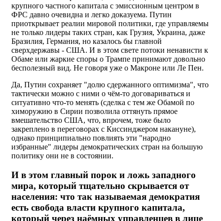
крупного частного капитала с эмиссионным центром в
ФРС давно очевидна и легко доказуема. Путин
приоткрывает реалии мировой политики, где управляемы
не только лидеры таких стран, как Грузия, Украина, даже
Бразилия, Германия, но казалось бы главной
сверхдержавы - США. И в этом свете потоки ненависти к
Обаме или жаркие споры о Трампе принимают довольно
бесполезный вид. Не говоря уже о Макроне или Ле Пен.
Да, Путин сохраняет "долю сдержанного оптимизма", что
тактически можно с ними о чём-то договариваться и
ситуативно что-то менять (сделка с тем же Обамой по
химоружию в Сирии позволила оттянуть прямое
вмешательство США, что, впрочем, тоже было
закреплено в переговорах с Киссинджером накануне),
однако принципиально повлиять эти "народно
избранные" лидеры демократических стран на большую
политику они не в состоянии.
И в этом главный порок и ложь западного
мира, который тщательно скрывается от
населения: что так называемая демократия
есть свобода власти крупного капитала,
который через наёмных управленцев в лице