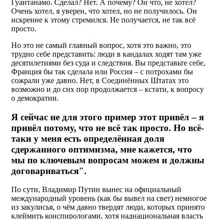
Гуантанамо. Сделал? Нет. А почему? Он что, не хотел?
Очень хотел, я уверен, что хотел, но не получилось. Он
искренне к этому стремился. Не получается, не так всё
просто.
Но это не самый главный вопрос, хотя это важно, это
трудно себе представить: люди в кандалах ходят там уже
десятилетиями без суда и следствия. Вы представьте себе,
Франция бы так сделала или Россия – с потрохами бы
сожрали уже давно. Нет, в Соединённых Штатах это
возможно и до сих пор продолжается – кстати, к вопросу
о демократии.
Я сейчас не для этого пример этот привёл – я
привёл потому, что не всё так просто. Но всё-
таки у меня есть определённая доля
сдержанного оптимизма, мне кажется, что
мы по ключевым вопросам можем и должны
договариваться".
По сути, Владимир Путин вынес на официальный
международный уровень (как бы вывел на свет) немногое
из закулисья, о чём давно твердят люди, которых принято
клеймить конспирологами, хотя наднациональная власть