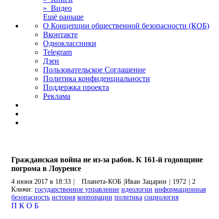
» Видео
Ещё раньше
О Концепции общественной безопасности (КОБ)
Вконтакте
Одноклассники
Telegram
Дзен
Пользовательское Соглашение
Политика конфиденциальности
Поддержка проекта
Реклама
Гражданская война не из-за рабов. К 161-й годовщине
погрома в Лоуренсе
4 июня 2017 в 18:33
|
Планета-КОБ
|
Иван Зацарин
|
1972
|
2
Ключи:
государственное управление
идеологии
информационная
безопасность
история
корпорации
политика
социология
П
К
О
Б