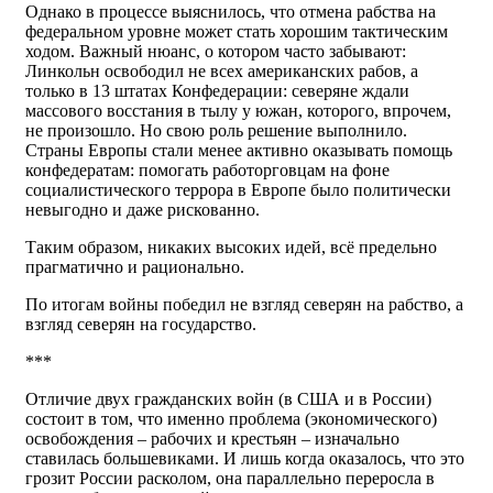
Однако в процессе выяснилось, что отмена рабства на
федеральном уровне может стать хорошим тактическим
ходом. Важный нюанс, о котором часто забывают:
Линкольн освободил не всех американских рабов, а
только в 13 штатах Конфедерации: северяне ждали
массового восстания в тылу у южан, которого, впрочем,
не произошло. Но свою роль решение выполнило.
Страны Европы стали менее активно оказывать помощь
конфедератам: помогать работорговцам на фоне
социалистического террора в Европе было политически
невыгодно и даже рискованно.
Таким образом, никаких высоких идей, всё предельно
прагматично и рационально.
По итогам войны победил не взгляд северян на рабство, а
взгляд северян на государство.
***
Отличие двух гражданских войн (в США и в России)
состоит в том, что именно проблема (экономического)
освобождения – рабочих и крестьян – изначально
ставилась большевиками. И лишь когда оказалось, что это
грозит России расколом, она параллельно переросла в