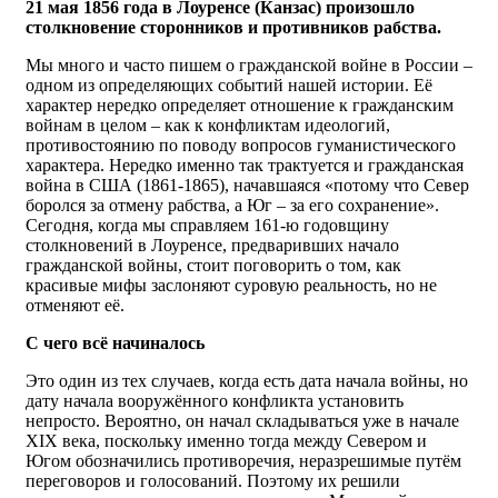
21 мая 1856 года в Лоуренсе (Канзас) произошло
столкновение сторонников и противников рабства.
Мы много и часто пишем о гражданской войне в России –
одном из определяющих событий нашей истории. Её
характер нередко определяет отношение к гражданским
войнам в целом – как к конфликтам идеологий,
противостоянию по поводу вопросов гуманистического
характера. Нередко именно так трактуется и гражданская
война в США (1861-1865), начавшаяся «потому что Север
боролся за отмену рабства, а Юг – за его сохранение».
Сегодня, когда мы справляем 161-ю годовщину
столкновений в Лоуренсе, предваривших начало
гражданской войны, стоит поговорить о том, как
красивые мифы заслоняют суровую реальность, но не
отменяют её.
С чего всё начиналось
Это один из тех случаев, когда есть дата начала войны, но
дату начала вооружённого конфликта установить
непросто. Вероятно, он начал складываться уже в начале
XIX века, поскольку именно тогда между Севером и
Югом обозначились противоречия, неразрешимые путём
переговоров и голосований. Поэтому их решили