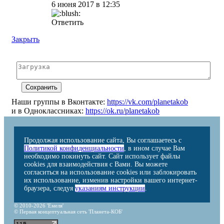
6 июня 2017 в 12:35
Ответить
Закрыть
Наши группы в Вконтакте:
https://vk.com/planetakob
и в Одноклассниках:
https://ok.ru/planetakob
Продолжая использование сайта, Вы соглашаетесь с
Политикой конфиденциальности
, в ином случае Вам
необходимо покинуть сайт. Сайт использует файлы
cookies для взаимодействия с Вами. Вы можете
согласиться на использование cookies или заблокировать
их использование, изменив настройки вашего интернет-
браузера, следуя
указаниям инструкции
.
© 2010-2026 'Емеля'
© Первая концептуальная сеть 'Планета-КОБ'