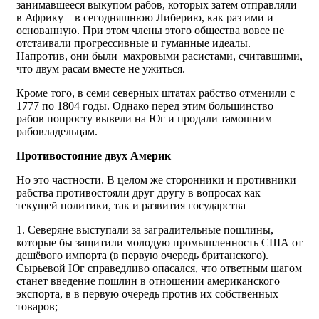
занимавшееся выкупом рабов, которых затем отправляли
в Африку – в сегодняшнюю Либерию, как раз ими и
основанную. При этом члены этого общества вовсе не
отстаивали прогрессивные и гуманные идеалы.
Напротив, они были махровыми расистами, считавшими,
что двум расам вместе не ужиться.
Кроме того, в семи северных штатах рабство отменили с
1777 по 1804 годы. Однако перед этим большинство
рабов попросту вывели на Юг и продали тамошним
рабовладельцам.
Противостояние двух Америк
Но это частности. В целом же сторонники и противники
рабства противостояли друг другу в вопросах как
текущей политики, так и развития государства
1. Северяне выступали за заградительные пошлины,
которые бы защитили молодую промышленность США от
дешёвого импорта (в первую очередь британского).
Сырьевой Юг справедливо опасался, что ответным шагом
станет введение пошлин в отношении американского
экспорта, в в первую очередь против их собственных
товаров;