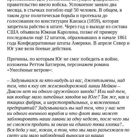
правительство ввело войска. Успокоение заняло два
месяца, в стычках погибло ещё 50 человек. В общем, в
таком духе политическая борьба и протекала до
голосования по конституции Канзаса (1859), которая
запретила рабство в штате. Через год о выходе из состава
США объявила Южная Каролина, позже её примеру
последовали ещё 12 штатов, образовавших в начале 1861
года Конфедеративные штаты Америки. В апреле Север и
Юг уже вели боевые действия.
Причины, по которым Юг не смог победить в войне,
изложены Реттом Батлером, персонажем романа
«Унесённые ветром»:
– Задумывался ли кто-нибудь из вас, джентльмены, над
тем, что к югу от железнодорожной линии Мейкон –
Диксон нет ни одного оружейного завода? Или над тем,
как вообще мало литейных заводов на Юге? Так же, как и
ткацких фабрик, и шерстопрядильных, и кожевенных
предприятий? Задумывались вы над тем, что у нас нет
ни одного военного корабля и что флот янки может
заблокировать наши гавани за одну неделю, после чего мы
не сможем продать за океан ни единого тюка хлопка?..
Вся беда у нас, южан, в том, что мы мало разъезжаем по
свету или мало наблюдений выносим из наших