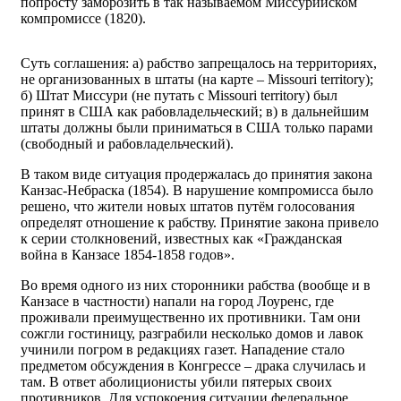
попросту заморозить в так называемом Миссурийском
компромиссе (1820).
Суть соглашения: а) рабство запрещалось на территориях,
не организованных в штаты (на карте – Missouri territory);
б) Штат Миссури (не путать с Missouri territory) был
принят в США как рабовладельческий; в) в дальнейшим
штаты должны были приниматься в США только парами
(свободный и рабовладельческий).
В таком виде ситуация продержалась до принятия закона
Канзас-Небраска (1854). В нарушение компромисса было
решено, что жители новых штатов путём голосования
определят отношение к рабству. Принятие закона привело
к серии столкновений, известных как «Гражданская
война в Канзасе 1854-1858 годов».
Во время одного из них сторонники рабства (вообще и в
Канзасе в частности) напали на город Лоуренс, где
проживали преимущественно их противники. Там они
сожгли гостиницу, разграбили несколько домов и лавок
учинили погром в редакциях газет. Нападение стало
предметом обсуждения в Конгрессе – драка случилась и
там. В ответ аболиционисты убили пятерых своих
противников. Для успокоения ситуации федеральное