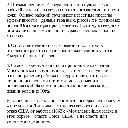
2. Промышленность Севера постоянно нуждалась в
рабочей силе и была готова платить независимо от цвета
кожи. Однако рабский труд имеет известные пределы
эффективности – дальше табачных, рисовых и хлопковых
полей Юга она не распространяется. Поэтому в северных
штатах не слишком спешили выдавать беглых рабов их
хозяевам.
3. Отсутствие единой согласованной политики в
отношении рабства не способствовало единству страны.
Америк было как бы две.
4. Самое главное, что и стало причиной заключения
Миссурийского компромисса, а затем его нарушения:
распространение рабства на территориях, которые
становились новыми штатами, могло изменить
политический баланс и привести к политическому
доминированию Юга.
И, конечно же, нельзя не вспомнить центральную фигуру
– президента Линкольна, с именем которого и связан
отказ США от рабства (1863): «Моя главнейшая задача в
этой борьбе – спасти Союз [США], а не спасти или
уничтожить рабство».