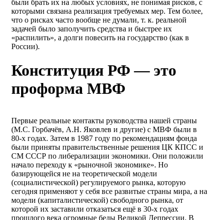
были брать их на любых условиях, не понимая рисков, с
которыми связана реализация требуемых мер. Тем более,
что о рисках часто вообще не думали, т. к. реальной
задачей было заполучить средства и быстрее их
«распилить», а долги повесить на государство (как в
России).
Конституция РФ — это
проформа МВФ
Первые реальные контакты руководства нашей страны
(М.С. Горбачёв, А.Н. Яковлев и другие) с МВФ были в
80-х годах. Затем в 1987 году по рекомендациям фонда
были приняты правительственные решения ЦК КПСС и
СМ СССР по либерализации экономики. Они положили
начало переходу к «рыночной экономике». Но
базирующейся не на теоретической модели
(социалистической) регулируемого рынка, которую
сегодня применяют у себя все развитые страны мира, а на
модели (капиталистической) свободного рынка, от
которой их заставили отказаться ещё в 30-х годах
прошлого века огромные беды Великой Депрессии. В