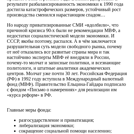
результате разбалансированность экономики к 1990 года
достигла катастрофических размеров, устойчивый рост
производства сменился нарастающим спадом…
Но народу приватизированные СМИ «вдолбили», что
причиной кризиса 90-х были не рекомендации МВФ, а
недостатки социалистической модели экономики. И
СССР, якобы поэтому, распался. А в чём заключается
разрушительная суть модели свободного рынка, почему
от неё отказались все развитые страны мира и так
настойчиво эксперты МВФ её внедряли в России,
почему-то молчат и записные политики, и всезнающие
политологи, и штатные аналитики академических
центров. Молчат уже почти 30 лет. Российская Федерация
(РФ) в 1992 году вступила в Международный валютный
фонд (МВФ). Правительство Ельцина-Гайдара подписало
с фондом «Письмо о намерениях» для реализации им
«курса реформ» в РФ.
Главные меры фонда:
разгосударствление и приватизация;
либерализация экономики;
сокращение социальной помощи населению;