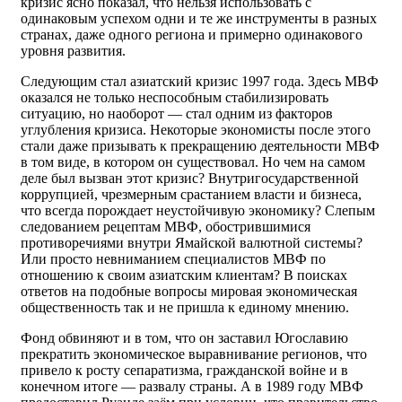
кризис ясно показал, что нельзя использовать с
одинаковым успехом одни и те же инструменты в разных
странах, даже одного региона и примерно одинакового
уровня развития.
Следующим стал азиатский кризис 1997 года. Здесь МВФ
оказался не только неспособным стабилизировать
ситуацию, но наоборот — стал одним из факторов
углубления кризиса. Некоторые экономисты после этого
стали даже призывать к прекращению деятельности МВФ
в том виде, в котором он существовал. Но чем на самом
деле был вызван этот кризис? Внутригосударственной
коррупцией, чрезмерным срастанием власти и бизнеса,
что всегда порождает неустойчивую экономику? Слепым
следованием рецептам МВФ, обострившимися
противоречиями внутри Ямайской валютной системы?
Или просто невниманием специалистов МВФ по
отношению к своим азиатским клиентам? В поисках
ответов на подобные вопросы мировая экономическая
общественность так и не пришла к единому мнению.
Фонд обвиняют и в том, что он заставил Югославию
прекратить экономическое выравнивание регионов, что
привело к росту сепаратизма, гражданской войне и в
конечном итоге — развалу страны. А в 1989 году МВФ