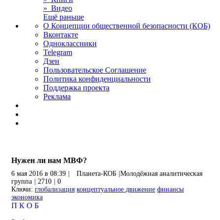
» Видео
Ещё раньше
О Концепции общественной безопасности (КОБ)
Вконтакте
Одноклассники
Telegram
Дзен
Пользовательское Соглашение
Политика конфиденциальности
Поддержка проекта
Реклама
Нужен ли нам МВФ?
6 мая 2016 в 08:39
|
Планета-КОБ
|
Молодёжная аналитическая
группа
|
2710
|
0
Ключи:
глобализация
концептуальное движение
финансы
экономика
П
К
О
Б