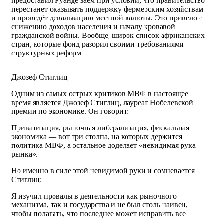
предоставил Руанде заём при условии, что правительство
перестанет оказывать поддержку фермерским хозяйствам
и проведёт девальвацию местной валюты. Это привело с
снижению доходов населения и началу кровавой
гражданской войны. Вообще, широк список африканских
стран, которые фонд разорил своими требованиями
структурных реформ.
Джозеф Стиглиц
Одним из самых острых критиков МВФ в настоящее
время является Джозеф Стиглиц, лауреат Нобелевской
премии по экономике. Он говорит:
Приватизация, рыночная либерализация, фискальная
экономика — вот три столпа, на которых держится
политика МВФ, а остальное доделает «невидимая рука
рынка».
Но именно в силе этой невидимой руки и сомневается
Стиглиц:
Я изучил провалы в деятельности как рыночного
механизма, так и государства и не был столь наивен,
чтобы полагать, что последнее может исправить все