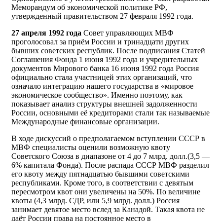
Меморандум об экономической политике РФ,
утвержденный правительством 27 февраля 1992 года.
27 апреля 1992 года
Совет управляющих МВФ
проголосовал за приём России и тринадцати других
бывших советских республик. После подписания Статей
Соглашения Фонда 1 июня 1992 года и учредительных
документов Мирового банка 16 июня 1992 года Россия
официально стала участницей этих организаций, что
означало интеграцию нашего государства в «мировое
экономическое сообщество». Именно поэтому, как
показывает анализ структуры внешней задолженности
России, основными её кредиторами стали так называемые
Международные финансовые организации.
В ходе дискуссий о предполагаемом вступлении СССР в
МВФ специалисты оценили возможную квоту
Советского Союза в диапазоне от 4 до 7 млрд. долл.(3,5 —
6% капитала Фонда). После распада СССР МВФ разделил
его квоту между пятнадцатью бывшими советскими
республиками. Кроме того, в соответствии с девятым
пересмотром квот они увеличены на 50%. По величине
квоты (4,3 млрд. СДР, или 5,9 млрд. долл.) Россия
занимает девятое место вслед за Канадой. Такая квота не
даёт России права на постоянное место в