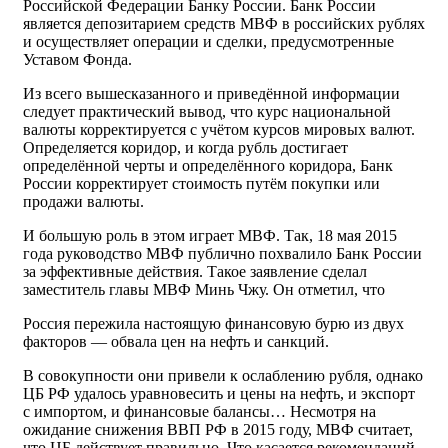
Российской Федерации Банку России. Банк России
является депозитарием средств МВФ в российских рублях
и осуществляет операции и сделки, предусмотренные
Уставом Фонда.
Из всего вышесказанного и приведённой информации
следует практический вывод, что курс национальной
валюты корректируется с учётом курсов мировых валют.
Определяется коридор, и когда рубль достигает
определённой черты и определённого коридора, Банк
России корректирует стоимость путём покупки или
продажи валюты.
И большую роль в этом играет МВФ. Так, 18 мая 2015
года руководство МВФ публично похвалило Банк России
за эффективные действия. Такое заявление сделал
заместитель главы МВФ Минь Чжу. Он отметил, что
Россия пережила настоящую финансовую бурю из двух
факторов — обвала цен на нефть и санкций.
В совокупности они привели к ослаблению рубля, однако
ЦБ РФ удалось уравновесить и цены на нефть, и экспорт
с импортом, и финансовые балансы… Несмотря на
ожидание снижения ВВП РФ в 2015 году, МВФ считает,
что ЦБ действует правильно. Что касается рекомендаций