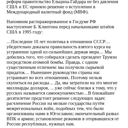
реформ правительство Ельцина-Гайдара не без давления
США и ЕС приняло решение о вступлении в
Международный валютный фонд (МВФ).
Напомним растиражированное в Госдуме РФ
выступление Б. Клинтона перед начальниками штабов
США в 1995 году:
…Последние 10 лет политика в отношении СССР…
убедительно доказала правильность взятого курса на
устранение одной из сильнейших держав мира… Мы
добились того, что собирался сделать президент Трумэн
посредством атомной бомбы. Правда, с одним
существенным отличием: мы получили сырьевой
придаток… Нынешнее руководство страны нас
устраивает во всех отношениях. Поэтому нельзя
скупиться на расходы… Да, мы затратили на это многие
миллиарды долларов, …уже сейчас близки к тому, что у
русских называется самоокупаемостью…В ближайшее
десятилетие предстоит решение следующих задач:
расчленение России на мелкие государства путём
межрегиональных войн, подобных тем, что были
организованы нами в Югославии; окончательный развал
ВПК и армии; установление режимов в оторвавшихся от
России республиках, нужных нам.