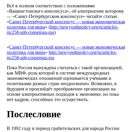
Всё в полном соответствии с положениями
«Вашингтонского консенсуса», об альтернативе которому
— «Санкт-Петербургском консенсусе» читайте статью
«
Санкт-Петербургский консенсус — новая экономическая
политика для мира
» (
http://newyouthpolicy.org/ru/articles-
ru/258-spb-consensus-rus
)
«
Санкт-Петербургский консенсус — новая экономическая
политика для мира
»
http://newyouthpolicy.org/ru/articles-
ru/258-spb-consensus-rus
Пока Россия вынуждена считаться с такой организацией,
как МВФ, роль которой в системе международных
экономических отношений оценивается учёными и
политиками разных стран неоднозначно. Возможно, в
будущем и произойдёт преображение организации на
основе альтернативных подходов к экономике, но пока
нет кадров, способных это осуществить.
Послесловие
В 1992 году в период грабительских для народа России