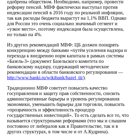
одобрены обществом. Необходимо, например, провести
реформу пенсий. МВФ фактически выступал против
индексации пенсий в 2016 году по реальной инфляции,
так как расходы бюджета вырастут на 1,1% ВВП. Однако
для России это очень социально значимый сегмент и
«узкое место», поэтому индексация была осуществлена,
но только на 4%.
Из других рекомендаций МВФ: ЦБ должен поощрять
конкуренцию между банками «путём усиления надзора и
перехода к внедрению норм капитала в рамках системы
«Базель-3» (документ Базельского комитета по
банковскому надзору, содержащий методические
рекомендации в области банковского регулирования —
http://www.banki.ru/wikibank/bazel_iii/
).
Традиционно МВФ советует повысить качество
госуправления и защиту прав собственности, снизить
административные барьеры и уровень регулирования
экономики, уменьшить барьеры для торговли, повысить
«прозрачность и эффективность процедур
государственных инвестиций». То есть сделать все то, что
называется структурными реформами (что мы и слышим
постоянно от либералов как в Правительстве, так и в
других структурах, в том числе и от А.Кудрина).