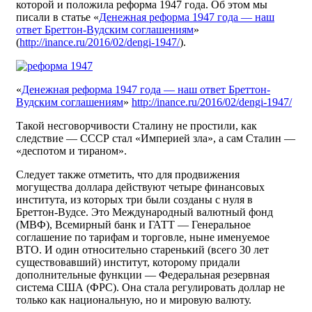
которой и положила реформа 1947 года. Об этом мы
писали в статье «
Денежная реформа 1947 года — наш
ответ Бреттон-Вудским соглашениям
»
(
http://inance.ru/2016/02/dengi-1947/
).
«
Денежная реформа 1947 года — наш ответ Бреттон-
Вудским соглашениям
»
http://inance.ru/2016/02/dengi-1947/
Такой несговорчивости Сталину не простили, как
следствие — СССР стал «Империей зла», а сам Сталин —
«деспотом и тираном».
Следует также отметить, что для продвижения
могущества доллара действуют четыре финансовых
института, из которых три были созданы с нуля в
Бреттон-Вудсе. Это Международный валютный фонд
(МВФ), Всемирный банк и ГАТТ — Генеральное
соглашение по тарифам и торговле, ныне именуемое
ВТО. И один относительно старенький (всего 30 лет
существовавший) институт, которому придали
дополнительные функции — Федеральная резервная
система США (ФРС). Она стала регулировать доллар не
только как национальную, но и мировую валюту.