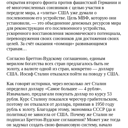
открытия второго фронта против фашистской Германии и
её многочисленных союзников с целью участия в
переделе мира, а «элиты» США уже думали о
послевоенном его устройстве. Цель МВФ, которую они
установили, — это объединение денежных ресурсов мира
для реконструкции его послевоенного устройства,
ускоренного восстановления экономического потенциала,
перевооружения своих союзников для достижения своих
целей. За счёт оказания «помощи» развивающимся
странам…
Согласно Бреттон-Вудскому соглашению, единым
мерилом богатства всех стран предлагалось быть не
золоту, а валюте одной из стран, конкретно — доллару
США. Иосиф Сталин отказался пойти на поводу у США.
Как говорят историки, через несколько лет Сталин
определил доллару «Самое большее — 4 рубля».
Изначально, предлагали покупать доллар по курсу 53
рубля. Курс Сталину показался чересчур грабительским,
поэтому он отказался от доллара, привязав в 1950 году
рубль к золоту. Благодаря этому, экономика СССР (да и
политика) не зависела от США. Почему же Сталин не
подписал Бреттон-Вудские соглашения? Может уже тогда
он задумал создать свою финансовую систему, начало