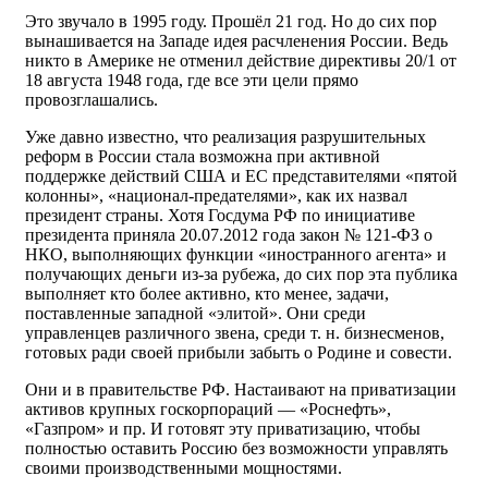
Это звучало в 1995 году. Прошёл 21 год. Но до сих пор
вынашивается на Западе идея расчленения России. Ведь
никто в Америке не отменил действие директивы 20/1 от
18 августа 1948 года, где все эти цели прямо
провозглашались.
Уже давно известно, что реализация разрушительных
реформ в России стала возможна при активной
поддержке действий США и ЕС представителями «пятой
колонны», «национал-предателями», как их назвал
президент страны. Хотя Госдума РФ по инициативе
президента приняла 20.07.2012 года закон № 121-ФЗ о
НКО, выполняющих функции «иностранного агента» и
получающих деньги из-за рубежа, до сих пор эта публика
выполняет кто более активно, кто менее, задачи,
поставленные западной «элитой». Они среди
управленцев различного звена, среди т. н. бизнесменов,
готовых ради своей прибыли забыть о Родине и совести.
Они и в правительстве РФ. Настаивают на приватизации
активов крупных госкорпораций — «Роснефть»,
«Газпром» и пр. И готовят эту приватизацию, чтобы
полностью оставить Россию без возможности управлять
своими производственными мощностями.