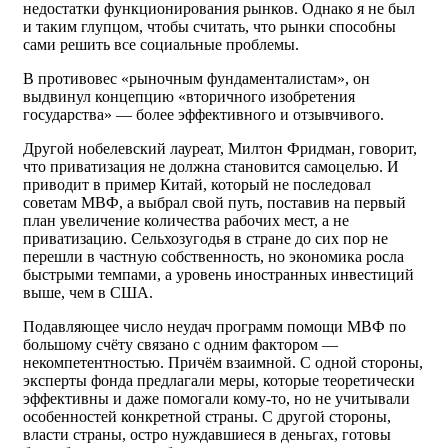
недостатки функционирования рынков. Однако я не был
и таким глупцом, чтобы считать, что рынки способны
сами решить все социальные проблемы.
В противовес «рыночным фундаменталистам», он
выдвинул концепцию «вторичного изобретения
государства» — более эффективного и отзывчивого.
Другой нобелевский лауреат, Милтон Фридман, говорит,
что приватизация не должна становится самоцелью. И
приводит в пример Китай, который не последовал
советам МВФ, а выбрал свой путь, поставив на первый
план увеличение количества рабочих мест, а не
приватизацию. Сельхозугодья в стране до сих пор не
перешли в частную собственность, но экономика росла
быстрыми темпами, а уровень иностранных инвестиций
выше, чем в США.
Подавляющее число неудач программ помощи МВФ по
большому счёту связано с одним фактором —
некомпетентностью. Причём взаимной. С одной стороны,
эксперты фонда предлагали меры, которые теоретически
эффективны и даже помогали кому-то, но не учитывали
особенностей конкретной страны. С другой стороны,
власти страны, остро нуждавшиеся в деньгах, готовы