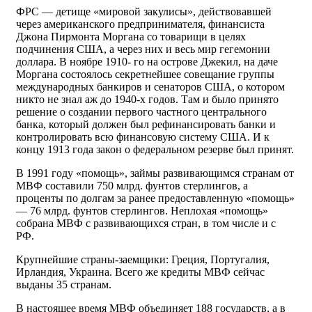
ФРС — детище «мировой закулисы», действовавшей
через американского предпринимателя, финансиста
Джона Пирмонта Моргана со товарищи в целях
подчинения США, а через них и весь мир гегемонии
доллара. В ноябре 1910- го на острове Джекил, на даче
Моргана состоялось секретнейшее совещание группы
международных банкиров и сенаторов США, о котором
никто не знал аж до 1940-х годов. Там и было принято
решение о создании первого частного центрального
банка, который должен был рефинансировать банки и
контролировать всю финансовую систему США. И к
концу 1913 года закон о федеральном резерве был принят.
В 1991 году «помощь», займы развивающимся странам от
МВФ составили 750 млрд. фунтов стерлингов, а
проценты по долгам за ранее предоставленную «помощь»
— 76 млрд. фунтов стерлингов. Неплохая «помощь»
собрана МВФ с развивающихся стран, в том числе и с
РФ.
Крупнейшие страны-заемщики: Греция, Португалия,
Ирландия, Украина. Всего же кредиты МВФ сейчас
выданы 35 странам.
В настоящее время МВФ объединяет 188 государств, а в