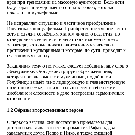
вред при трансляции на массовую аудиторию. Ведь дети
будут брать пример именно с таких героев, которые
показаны в мультфильме.
Не исправляет ситуацию и частичное преображение
Голубчика к концу фильма. Приобретённое умение летать
хоть и служит серьёзным этапом личного развития, но
отнюдь не отменяет все те негативные моменты в его
характере, которые показываются юному зрителю на
протяжении мультфильма и которые, по сути, приводят к
счастливому финалу.
Заканчивая тему о попугаях, следует добавить пару слов о
Жемчужинке. Она демонстрирует образ женщины,
которая при знакомстве с мужчинами, подобными
Голубчику, займёт явно лидирующую и главенствующую
позицию в семье, что изначально несёт в себе некий
дисбаланс и сложности в деле построения гармоничных
отношений.
1.2 Образы второстепенных героев
С первого взгляда, они достаточно приемлемы для
детского мультика: это тукан-романтик Рафаэль, два
закадычных друга Педро и Нико, а также смешной,