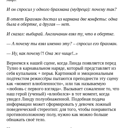
И он спросил у одного брахмана (мудреца): почему так?
В ответ Брахман достал из кармана две конфеты: одна
была в обертке, а другая — нет.
И сказал: выбирай. Англичанин взял ту, что в обертке.
— А почему ты взял именно эту? – спросил его брахман.
— Ну, как почему?! Она же чище!..»
Вернемся к нашей сцене, когда Линда появляется перед
Тулио в карнавальном наряде, который представляет из
себя купальник + перья. Картинкой и эмоциональным
подтекстом режиссёры пытаются преподнести эту сцену
как «момент влюбленности», или так называемую
«любовь с первого взгляда». Вызывает сожаление то, что
наш герой (ученый) «влюбился» в тот момент, когда
увидел Линду полуобнаженной. Подобная подача
информации может сформировать у девочек ложный
поведенческий стереотип: для того, чтобы понравиться
противоположному полу, нужно как можно больше
обнажать своё тело.