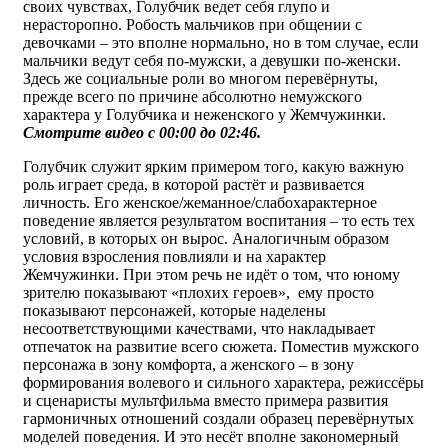
своих чувствах, Голубчик ведет себя глупо и
нерасторопно. Робость мальчиков при общении с
девочками – это вполне нормально, но в том случае, если
мальчики ведут себя по-мужски, а девушки по-женски.
Здесь же социальные роли во многом перевёрнуты,
прежде всего по причине абсолютно немужского
характера у Голубчика и неженского у Жемчужинки.
Смотрите видео с 00:00 до 02:46.
Голубчик служит ярким примером того, какую важную
роль играет среда, в которой растёт и развивается
личность. Его женское/жеманное/слабохарактерное
поведение является результатом воспитания – то есть тех
условий, в которых он вырос. Аналогичным образом
условия взросления повлияли и на характер
Жемчужинки. При этом речь не идёт о том, что юному
зрителю показывают «плохих героев», ему просто
показывают персонажей, которые наделены
несоответствующими качествами, что накладывает
отпечаток на развитие всего сюжета. Поместив мужского
персонажа в зону комфорта, а женского – в зону
формирования волевого и сильного характера, режиссёры
и сценаристы мультфильма вместо примера развития
гармоничных отношений создали образец перевёрнутых
моделей поведения. И это несёт вполне закономерный