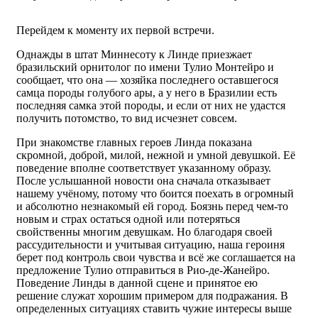
Перейдем к моменту их первой встречи.
Однажды в штат Миннесоту к Линде приезжает
бразильский орнитолог по имени Тулио Монтейро и
сообщает, что она — хозяйка последнего оставшегося
самца породы голубого ары, а у него в Бразилии есть
последняя самка этой породы, и если от них не удастся
получить потомство, то вид исчезнет совсем.
При знакомстве главных героев Линда показана
скромной, доброй, милой, нежной и умной девушкой. Её
поведение вполне соответствует указанному образу.
После услышанной новости она сначала отказывает
нашему учёному, потому что боится поехать в огромный
и абсолютно незнакомый ей город. Боязнь перед чем-то
новым и страх остаться одной или потеряться
свойственны многим девушкам. Но благодаря своей
рассудительности и учитывая ситуацию, наша героиня
берет под контроль свои чувства и всё же соглашается на
предложение Тулио отправиться в Рио-де-Жанейро.
Поведение Линды в данной сцене и принятое ею
решение служат хорошим примером для подражания. В
определенных ситуациях ставить чужие интересы выше