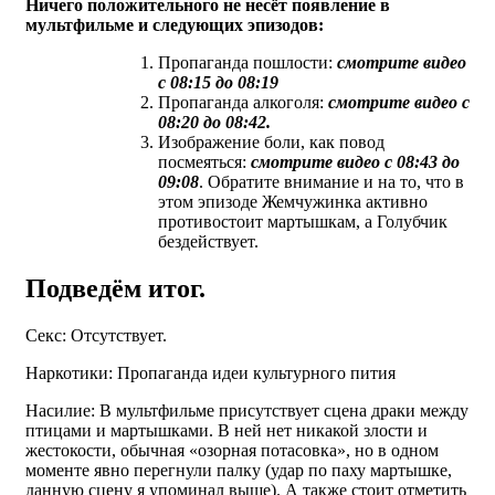
Ничего положительного не несёт появление в
мультфильме и следующих эпизодов:
Пропаганда пошлости:
смотрите видео
с 08:15 до 08:19
Пропаганда алкоголя:
смотрите видео с
08:20 до 08:42.
Изображение боли, как повод
посмеяться:
смотрите видео с 08:43 до
09:08
. Обратите внимание и на то, что в
этом эпизоде Жемчужинка активно
противостоит мартышкам, а Голубчик
бездействует.
Подведём итог.
Секс: Отсутствует.
Наркотики: Пропаганда идеи культурного пития
Насилие: В мультфильме присутствует сцена драки между
птицами и мартышками. В ней нет никакой злости и
жестокости, обычная «озорная потасовка», но в одном
моменте явно перегнули палку (удар по паху мартышке,
данную сцену я упоминал выше). А также стоит отметить