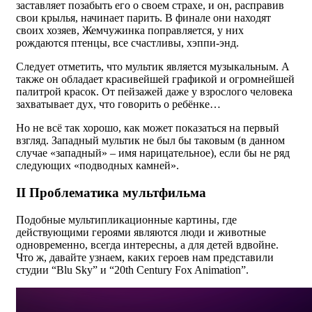
заставляет позабыть его о своем страхе, и он, расправив
свои крылья, начинает парить. В финале они находят
своих хозяев, Жемчужинка поправляется, у них
рождаются птенцы, все счастливы, хэппи-энд.
Следует отметить, что мультик является музыкальным. А
также он обладает красивейшей графикой и огромнейшей
палитрой красок. От пейзажей даже у взрослого человека
захватывает дух, что говорить о ребёнке…
Но не всё так хорошо, как может показаться на первый
взгляд. Западный мультик не был бы таковым (в данном
случае «западный» – имя нарицательное), если бы не ряд
следующих «подводных камней».
II Проблематика мультфильма
Подобные мультипликационные картины, где
действующими героями являются люди и животные
одновременно, всегда интересны, а для детей вдвойне.
Что ж, давайте узнаем, каких героев нам представили
студии “Blu Sky” и “20th Century Fox Animation”.