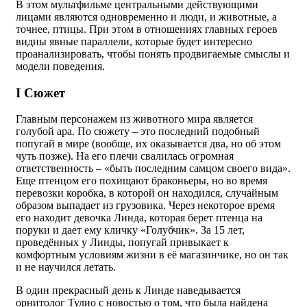
В этом мультфильме центральными действующими
лицами являются одновременно и люди, и животные, а
точнее, птицы. При этом в отношениях главных героев
видны явные параллели, которые будет интересно
проанализировать, чтобы понять продвигаемые смыслы и
модели поведения.
I Сюжет
Главным персонажем из животного мира является
голубой ара. По сюжету – это последний подобный
попугай в мире (вообще, их оказывается два, но об этом
чуть позже). На его плечи свалилась огромная
ответственность – «быть последним самцом своего вида».
Еще птенцом его похищают браконьеры, но во время
перевозки коробка, в которой он находился, случайным
образом выпадает из грузовика. Через некоторое время
его находит девочка Линда, которая берет птенца на
поруки и дает ему кличку «Голубчик». За 15 лет,
проведённых у Линды, попугай привыкает к
комфортным условиям жизни в её магазинчике, но он так
и не научился летать.
В один прекрасный день к Линде наведывается
орнитолог Тулио с новостью о том, что была найдена