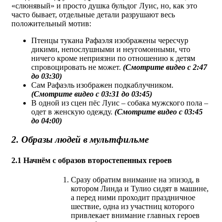
«слюнявый» и просто душка бульдог Луис, но, как это
часто бывает, отдельные детали разрушают весь
положительный мотив:
Птенцы тукана Рафаэля изображены чересчур
дикими, непослушными и неугомонными, что
ничего кроме неприязни по отношению к детям
спровоцировать не может.
(Смотрите видео с 2:47
до 03:30)
Сам Рафаэль изображен подкаблучником.
(Смотрите видео с 03:31 до 03:45)
В одной из сцен пёс Луис – собака мужского пола –
одет в женскую одежду.
(Смотрите видео с 03:45
до 04:00)
2. Образы людей в мультфильме
2.1 Начнём с образов второстепенных героев
Сразу обратим внимание на эпизод, в
котором Линда и Тулио сидят в машине,
а перед ними проходит праздничное
шествие, одна из участниц которого
привлекает внимание главных героев