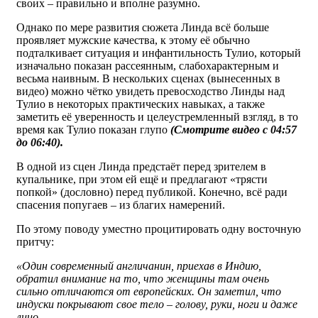
своих – правильно и вполне разумно.
Однако по мере развития сюжета Линда всё больше
проявляет мужские качества, к этому её обычно
подталкивает ситуация и инфантильность Тулио, который
изначально показан рассеянным, слабохарактерным и
весьма наивным. В нескольких сценах (вынесенных в
видео) можно чётко увидеть превосходство Линды над
Тулио в некоторых практических навыках, а также
заметить её уверенность и целеустремленный взгляд, в то
время как Тулио показан глупо
(Смотрите видео с 04:57
до 06:40).
В одной из сцен Линда предстаёт перед зрителем в
купальнике, при этом ей ещё и предлагают «трясти
попкой» (дословно) перед публикой. Конечно, всё ради
спасения попугаев – из благих намерений.
По этому поводу уместно процитировать одну восточную
притчу:
«Один современный англичанин, приехав в Индию,
обратил внимание на то, что женщины там очень
сильно отличаются от европейских. Он заметил, что
индуски покрывают свое тело – голову, руки, ноги и даже
лицо.