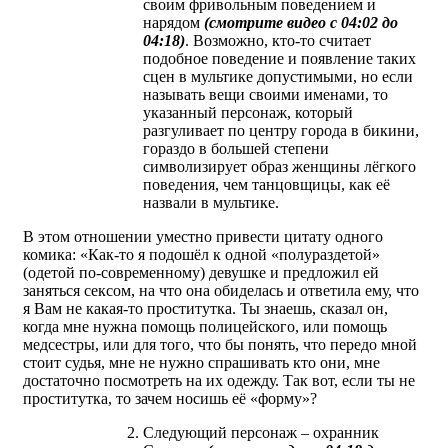
своим фривольным поведением и
нарядом
(смотрите видео с 04:02 до
04:18)
. Возможно, кто-то считает
подобное поведение и появление таких
сцен в мультике допустимыми, но если
называть вещи своими именами, то
указанный персонаж, который
разгуливает по центру города в бикини,
гораздо в большей степени
символизирует образ женщины лёгкого
поведения, чем танцовщицы, как её
назвали в мультике.
В этом отношении уместно привести цитату одного
комика: «Как-то я подошёл к одной «полураздетой»
(одетой по-современному) девушке и предложил ей
заняться сексом, на что она обиделась и ответила ему, что
я Вам не какая-то проститутка. Ты знаешь, сказал он,
когда мне нужна помощь полицейского, или помощь
медсестры, или для того, что бы понять, что передо мной
стоит судья, мне не нужно спрашивать кто они, мне
достаточно посмотреть на их одежду. Так вот, если ты не
проститутка, то зачем носишь её «форму»?
Следующий персонаж – охранник