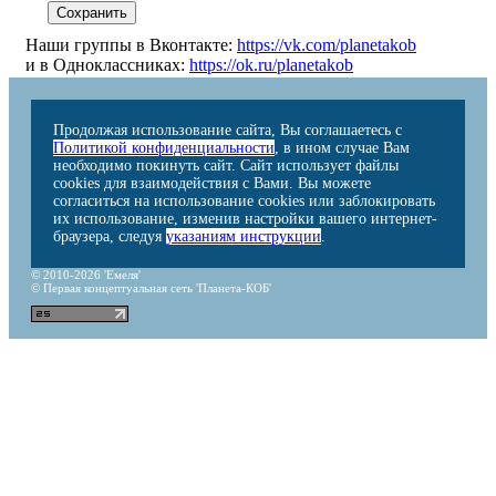
Наши группы в Вконтакте:
https://vk.com/planetakob
и в Одноклассниках:
https://ok.ru/planetakob
Продолжая использование сайта, Вы соглашаетесь с
Политикой конфиденциальности
, в ином случае Вам
необходимо покинуть сайт. Сайт использует файлы
cookies для взаимодействия с Вами. Вы можете
согласиться на использование cookies или заблокировать
их использование, изменив настройки вашего интернет-
браузера, следуя
указаниям инструкции
.
© 2010-2026 'Емеля'
© Первая концептуальная сеть 'Планета-КОБ'