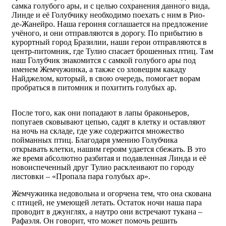
самка голубого ары, и с целью сохранения данного вида,
Линде и её Голубчику необходимо поехать с ним в Рио-
де-Жанейро. Наша героиня соглашается на предложение
учёного, и они отправляются в дорогу. По прибытию в
курортный город Бразилии, наши герои отправляются в
центр-питомник, где Тулио спасает брошенных птиц. Там
наш Голубчик знакомится с самкой голубого ары под
именем Жемчужинка, а также со зловещим какаду
Найджелом, который, в свою очередь, помогает ворам
пробраться в питомник и похитить голубых ар.
После того, как они попадают в лапы браконьеров,
попугаев сковывают цепью, садят в клетку и оставляют
на ночь на складе, где уже содержится множество
пойманных птиц. Благодаря умению Голубчика
открывать клетки, нашим героям удается сбежать. В это
же время абсолютно разбитая и подавленная Линда и её
новоиспеченный друг Тулио расклеивают по городу
листовки – «Пропала пара голубых ар».
Жемчужинка недовольна и огорчена тем, что она скована
с птицей, не умеющей летать. Остаток ночи наша пара
проводит в джунглях, а наутро они встречают тукана –
Рафаэля. Он говорит, что может помочь решить