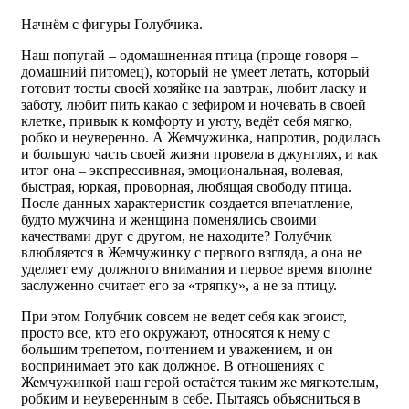
Начнём с фигуры Голубчика.
Наш попугай – одомашненная птица (проще говоря –
домашний питомец), который не умеет летать, который
готовит тосты своей хозяйке на завтрак, любит ласку и
заботу, любит пить какао с зефиром и ночевать в своей
клетке, привык к комфорту и уюту, ведёт себя мягко,
робко и неуверенно. А Жемчужинка, напротив, родилась
и большую часть своей жизни провела в джунглях, и как
итог она – экспрессивная, эмоциональная, волевая,
быстрая, юркая, проворная, любящая свободу птица.
После данных характеристик создается впечатление,
будто мужчина и женщина поменялись своими
качествами друг с другом, не находите? Голубчик
влюбляется в Жемчужинку с первого взгляда, а она не
уделяет ему должного внимания и первое время вполне
заслуженно считает его за «тряпку», а не за птицу.
При этом Голубчик совсем не ведет себя как эгоист,
просто все, кто его окружают, относятся к нему с
большим трепетом, почтением и уважением, и он
воспринимает это как должное. В отношениях с
Жемчужинкой наш герой остаётся таким же мягкотелым,
робким и неуверенным в себе. Пытаясь объясниться в