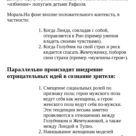
«избиение» попугаев детьми Рафаэля.
Мораль:На фоне вполне положительного контекста, в
частности:
Когда Линда, совладав с собой,
отправляется в Рио (пример умения
владеть своими чувствами).
Когда Голубчик на свой страх и риск
кидается спасать Жемчужинку, поборов
свои страхи (пример «мужчины-героя»).
Параллельно происходит внедрение
отрицательных идей в сознание зрителя:
Смещение социальных ролей по
признаку пола: герои мужского пола
ведут себя как женщины, а герои
женского пола ведут себя по-мужски.
Эти тенденции весьма заметно
проявляются в отношениях между
Голубчиком и Жемчужинкой, а также
между Линдой и Тулио.
Навязывание женщинам моделей