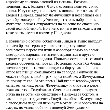
«проблему со сковывающей их цепью». Рафаэль
приводит их к бульдогу Луису, который снимает с них
оковы. И тут откуда ни возьмись появляется тот самый
злодей Найджел, хватает Жемчужинку и возвращает её в
руки браконьеров. Голубчик видит это и, набравшись
мужества, решает отправиться на миссию по спасению
своей возлюбленной. Но у него ничего не выходит, и он
тоже оказывается в когтях у Найджела.
Параллельно с этими событиями Линда и Тулио выходят
на след браконьеров и узнают, что преступники
собираются перевезти птиц в аэропорт прямо во время
ежегодного карнавала и затем отправиться в другую
страну с целью их продажи. Попытка остановить самолёт
злодеев обречена на провал. Но ловкий клюв Голубчика
помогает устроить «потасовку» на борту самолёта, и в
итоге все птицы оказываются на свободе. Голубчик не
может побороть свой страх перед полётом, а Жемчужинка
не покидает его. За это время Найджел высвобождается,
нападает на них, ранит Жемчужинку, и клювом о клюв
сталкивается с Голубчиком. Смекалка нашего попугая
опять на высоте, как следствие – Найджел за бортом, а
самолет терпит крушение. Голубчик, обняв Жемчужинку,
в свободном падении пикирует в океан, они обречены на
смерть, но «сила любви» и поцелуй Жемчужинки