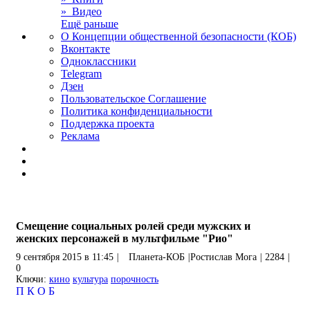
» Видео
Ещё раньше
О Концепции общественной безопасности (КОБ)
Вконтакте
Одноклассники
Telegram
Дзен
Пользовательское Соглашение
Политика конфиденциальности
Поддержка проекта
Реклама
Смещение социальных ролей среди мужских и
женских персонажей в мультфильме "Рио"
9 сентября 2015 в 11:45
|
Планета-КОБ
|
Ростислав Мога
|
2284
|
0
Ключи:
кино
культура
порочность
П
К
О
Б