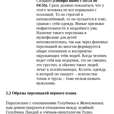
Сильвио
(смотри видео с 04:18 до
04:56).
Сразу должно показаться, что у
этого человека не все нормально с
психикой. То он строгий и
непоколебимый, то он пускается в пляс,
срывая с себя одежду. Явные признаки
инфантильности и недалёкого ума.
Наличие такого персонажа в
мультфильме для детей
непозволительно, так как через фоновых
персонажей во многом формируется
общее отношение и восприятие
окружающих тебя людей. Когда человек
ведет себя как недоумок, это не смешно,
это грустно, и обычно таких людей
лечат в психбольницах. Кстати, одежду,
в которой он танцует – золотистые
топик и трусы – тоже нельзя назвать
мужскими.
2.2 Образы персонажей первого плана
Параллельно с отношениями Голубчика и Жемчужинки,
нам демонстрируются отношения между хозяйкой
Голубчика Линдой и учёным-орнитологом Тулио.