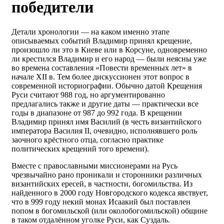
победители
Детали хронологии — на каком именно этапе
описываемых событий Владимир принял крещение,
произошло ли это в Киеве или в Корсуне, одновременно
ли крестился Владимир и его народ — были неясны уже
во времена составления «Повести временных лет» в
начале XII в. Тем более дискуссионен этот вопрос в
современной историографии. Обычно датой Крещения
Руси считают 988 год, но аргументированно
предлагались также и другие даты — практически все
годы в диапазоне от 987 до 992 года. В крещении
Владимир принял имя Василий (в честь византийского
императора Василия II, очевидно, исполнявшего роль
заочного крёстного отца, согласно практике
политических крещений того времени).
Вместе с православными миссионерами на Русь
чрезвычайно рано проникали и сторонники различных
византийских ересей, в частности, богомильства. Из
найденного в 2000 году Новгородского кодекса явствует,
что в 999 году некий монах Исаакий был поставлен
попом в богомильской (или околобогомильской) общине
в таком отдалённом уголке Руси, как Суздаль.