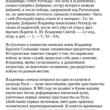
Владимира. Ответ Рогнеды: «Не хочу я за робичича»,
сильно оскорбил Добрыню, сестру которого назвали
рабыней, и после победы, одержанной над Рогволодом,
он, по замечанию летописи, приказал племяннику «быть
с ней (Рогнедой) перед отцом её и матерью». Т.е. по
призыву Добрыни Владимир изнасиловал Рогнеду на
глазах её родителей, после чего убил её отца и двух
братьев (Карпов А. Ю. Владимир Святой. — 2-е изд.,
испр. и доп. — 1. — С. 92—93).
Вступление в княжество киевское князь Владимир
Красное Солнышко также ознаменовал предательством.
Исторические заметки говорят о том, что варяжское
войско за свою службу запросило себе дань с киевлян.
Владимир, якобы согласившись, в дальнейшем
хитростью, не выполнив соглашение, рассредоточил
войско по разным местам.
Владимира сначала опирался на один из культов в
культуре Руси — культ многобожия, причём христианство
он преследовал. В 980 году он воздвиг в Киеве капище
языческих богов, реформировал языческий культ,
уничтожал первые зачатки христианства на Руси,
убийствами первых мучеников, ввёл даже практику
человеческих жертвоприношений. В повести временных