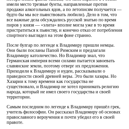
имели место трезвые бунты, направленные против
продажи алкогольных ядов, а по летописям получается —
будто бы мы все пьянствовать любили). Дело в том, что
все важные дела обсуждались русской знатью по время
пиров у князя — «элита» вполне могла уже в то время
пристратиться к пьянству, и конечно отказ от потребления
спиртного выглядел на этом фоне странно.
После булгар по легенде к Владимиру пришли немцы.
Они были посланы Папой Римским и предлагали
Владимиру католичество. Но Владимир знал, что
Германская империя всеми силами пытается завоевать
славянские земли, поэтому отверг их предложения.
Приходили к Владимиру и иудеи, рассказывали о
праведности своей древней веры. Это были хазары. Но
Хазарии к тому времени как государства не
существовало, и Владимир не хотел принимать религию
народа, который не имел своего государства и своей
территории.
Самым последним по легенде к Владимиру пришёл грек,
учитель философии. Он рассказал Владимиру об основах
православного вероучения и почти убедил его в своей
правоте.