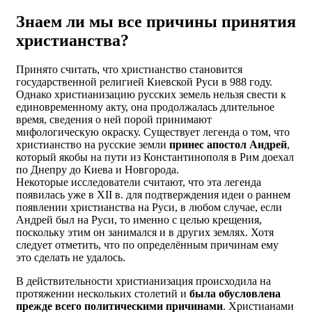
Знаем ли мы все причины принятия
христианства?
Принято считать, что христианство становится
государственной религией Киевской Руси в 988 году.
Однако христианизацию русских земель нельзя свести к
единовременному акту, она продолжалась длительное
время, сведения о ней порой принимают
мифологическую окраску. Существует легенда о том, что
христианство на русские земли
принес апостол Андрей
,
который якобы на пути из Константинополя в Рим доехал
по Днепру до Киева и Новгорода.
Некоторые исследователи считают, что эта легенда
появилась уже в XII в. для подтверждения идеи о раннем
появлении христианства на Руси, в любом случае, если
Андрей был на Руси, то именно с целью крещения,
поскольку этим он занимался и в других землях. Хотя
следует отметить, что по определённым причинам ему
это сделать не удалось.
В действительности христианизация происходила на
протяжении нескольких столетий и
была обусловлена
прежде всего политическими причинами
. Христианами