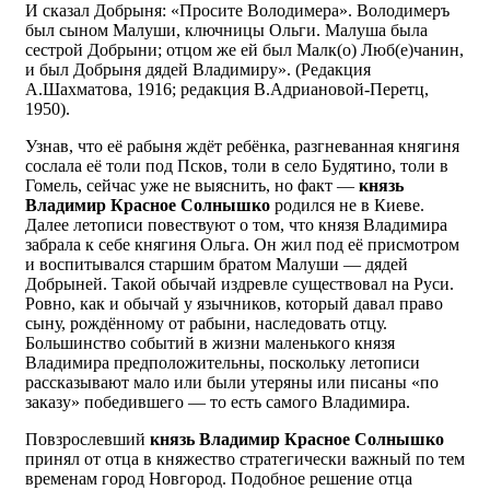
И сказал Добрыня: «Просите Володимера». Володимеръ
был сыном Малуши, ключницы Ольги. Малуша была
сестрой Добрыни; отцом же ей был Малк(о) Люб(е)чанин,
и был Добрыня дядей Владимиру». (Редакция
А.Шахматова, 1916; редакция В.Адриановой-Перетц,
1950).
Узнав, что её рабыня ждёт ребёнка, разгневанная княгиня
сослала её толи под Псков, толи в село Будятино, толи в
Гомель, сейчас уже не выяснить, но факт —
князь
Владимир Красное Солнышко
родился не в Киеве.
Далее летописи повествуют о том, что князя Владимира
забрала к себе княгиня Ольга. Он жил под её присмотром
и воспитывался старшим братом Малуши — дядей
Добрыней. Такой обычай издревле существовал на Руси.
Ровно, как и обычай у язычников, который давал право
сыну, рождённому от рабыни, наследовать отцу.
Большинство событий в жизни маленького князя
Владимира предположительны, поскольку летописи
рассказывают мало или были утеряны или писаны «по
заказу» победившего — то есть самого Владимира.
Повзрослевший
князь Владимир Красное Солнышко
принял от отца в княжество стратегически важный по тем
временам город Новгород. Подобное решение отца