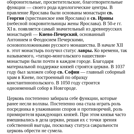
оборонительные, просветительские, благотворительные
функции — своего рода идеологические центры. В
правление Ярослава были основаны монастыри
св.
Георгия
(христианское имя Ярослава) и
св. Ирины
(небесной покровительницы жены Ярослава). В 50-е гг.
XI в. появляется самый значительный из древнерусских
монастырей —
Киево-Печерский
, основанный
Антонием и Феодосием Печерскими,
основоположниками русского монашества. В начале XII
в. этот монастырь получил статус
лавры.
Ко времени, так
называемого, «татаро-монгольского нашествия»
монастыри были почти в каждом городе. Благодаря
материальной поддержке князей строятся церкви. В 1037
году был заложен собор
св. Софии
— главный соборный
храм в Киеве, построенный по образцу
константинопольского. В 1050 году строится
одноименный собор в Новгороде.
Церковь постепенно забирала себе функции, которые
ранее несли волхвы. Постепенно она стала играть роль
посредника в улаживании споров и противоречий, роль
примирителя враждующих князей. При этом князья часто
вмешивались в дела церкви, решая их с точки зрения
собственной выгоды, поскольку статуса сакральности
церковь обрести не сумела.