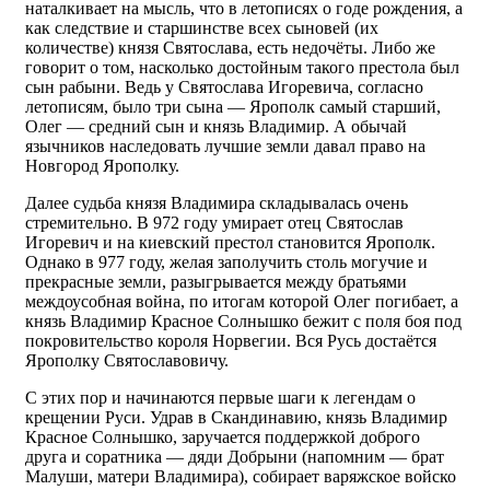
наталкивает на мысль, что в летописях о годе рождения, а
как следствие и старшинстве всех сыновей (их
количестве) князя Святослава, есть недочёты. Либо же
говорит о том, насколько достойным такого престола был
сын рабыни. Ведь у Святослава Игоревича, согласно
летописям, было три сына — Ярополк самый старший,
Олег — средний сын и князь Владимир. А обычай
язычников наследовать лучшие земли давал право на
Новгород Ярополку.
Далее судьба князя Владимира складывалась очень
стремительно. В 972 году умирает отец Святослав
Игоревич и на киевский престол становится Ярополк.
Однако в 977 году, желая заполучить столь могучие и
прекрасные земли, разыгрывается между братьями
междоусобная война, по итогам которой Олег погибает, а
князь Владимир Красное Солнышко бежит с поля боя под
покровительство короля Норвегии. Вся Русь достаётся
Ярополку Святославовичу.
С этих пор и начинаются первые шаги к легендам о
крещении Руси. Удрав в Скандинавию, князь Владимир
Красное Солнышко, заручается поддержкой доброго
друга и соратника — дяди Добрыни (напомним — брат
Малуши, матери Владимира), собирает варяжское войско