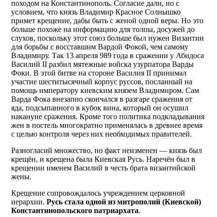
походом на Константинополь. Согласие дали, но с
условием, что князь Владимир Красное Солнышко
примет крещение, дабы быть с женой одной веры. Но это
больше похоже на информацию для толпы, досужей до
слухов, поскольку этот союз больше был нужен Византии
для борьбы с восставшим Вардой Фокой, чем самому
Владимиру. Так 13 апреля 989 года в сражении у Абидоса
Василий II разбил мятежные войска узурпатора Варды
Фоки. В этой битве на стороне Василия II принимал
участие шеститысячный корпус руссов, посланный на
помощь императору киевским князем Владимиром. Сам
Варда Фока внезапно скончался в разгаре сражения от
яда, подсыпанного в кубок вина, который он осушил
накануне сражения. Кроме того политика подкладывания
жен в постель многократно применялась в древнее время
с целью контроля через них необходимых правителей.
Разногласий множество, но факт неизменен — князь был
крещён, и крещена была Киевская Русь. Наречён был в
крещении именем Василий в честь брата византийской
жены.
Крещение сопровождалось учреждением церковной
иерархии.
Русь стала одной из митрополий (Киевской)
Константинопольского патриархата
.