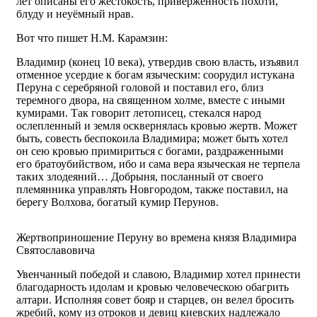
лет описаны его жестокость, приверженность похоти,
блуду и неуёмный нрав.
Вот что пишет Н.М. Карамзин:
Владимир (конец 10 века), утвердив свою власть, изъявил
отменное усердие к богам языческим: соорудил истукана
Перуна с серебряной головой и поставил его, близ
теремного двора, на священном холме, вместе с иными
кумирами. Так говорит летописец, стекался народ
ослепленный и земля осквернялась кровью жертв. Может
быть, совесть беспокоила Владимира; может быть хотел
он сею кровью примириться с богами, раздраженными
его братоубийством, ибо и сама вера языческая не терпела
таких злодеяний… Добрыня, посланный от своего
племянника управлять Новгородом, также поставил, на
берегу Волхова, богатый кумир Перунов.
Жертвоприношение Перуну во времена князя Владимира
Святославовича
Увенчанный победой и славою, Владимир хотел принести
благодарность идолам и кровью человеческою обагрить
алтари. Исполняя совет бояр и старцев, он велел бросить
жребий, кому из отроков и девиц киевских надлежало