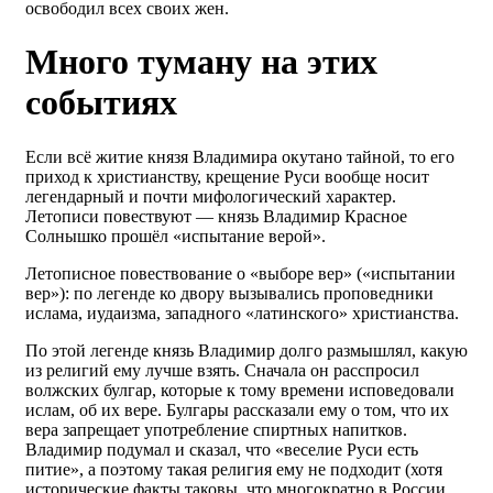
освободил всех своих жен.
Много туману на этих
событиях
Если всё житие князя Владимира окутано тайной, то его
приход к христианству, крещение Руси вообще носит
легендарный и почти мифологический характер.
Летописи повествуют — князь Владимир Красное
Солнышко прошёл «испытание верой».
Летописное повествование о «выборе вер» («испытании
вер»): по легенде ко двору вызывались проповедники
ислама, иудаизма, западного «латинского» христианства.
По этой легенде князь Владимир долго размышлял, какую
из религий ему лучше взять. Сначала он расспросил
волжских булгар, которые к тому времени исповедовали
ислам, об их вере. Булгары рассказали ему о том, что их
вера запрещает употребление спиртных напитков.
Владимир подумал и сказал, что «веселие Руси есть
питие», а поэтому такая религия ему не подходит (хотя
исторические факты таковы, что многократно в России