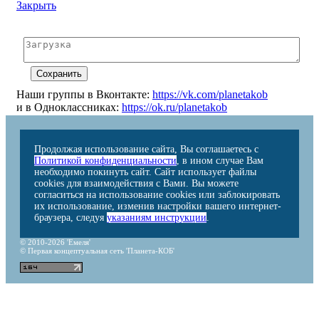
Закрыть
Наши группы в Вконтакте:
https://vk.com/planetakob
и в Одноклассниках:
https://ok.ru/planetakob
Продолжая использование сайта, Вы соглашаетесь с
Политикой конфиденциальности
, в ином случае Вам
необходимо покинуть сайт. Сайт использует файлы
cookies для взаимодействия с Вами. Вы можете
согласиться на использование cookies или заблокировать
их использование, изменив настройки вашего интернет-
браузера, следуя
указаниям инструкции
.
© 2010-2026 'Емеля'
© Первая концептуальная сеть 'Планета-КОБ'