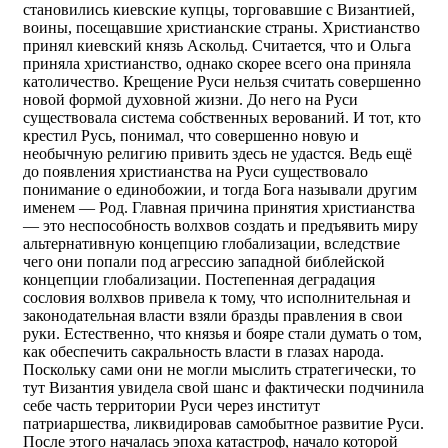
становились киевские купцы, торговавшие с Византией,
воины, посещавшие христианские страны. Христианство
принял киевский князь Аскольд. Считается, что и Ольга
приняла христианство, однако скорее всего она приняла
католичество. Крещение Руси нельзя считать совершенно
новой формой духовной жизни. До него на Руси
существовала система собственных верований. И тот, кто
крестил Русь, понимал, что совершенно новую и
необычную религию привить здесь не удастся. Ведь ещё
до появления христианства на Руси существовало
понимание о единобожии, и тогда Бога называли другим
именем — Род. Главная причина принятия христианства
— это неспособность волхвов создать и предъявить миру
альтернативную концепцию глобализации, вследствие
чего они попали под агрессию западной библейской
концепции глобализации. Постепенная деградация
сословия волхвов привела к тому, что исполнительная и
законодательная власти взяли бразды правления в свои
руки. Естественно, что князья и бояре стали думать о том,
как обеспечить сакральность власти в глазах народа.
Поскольку сами они не могли мыслить стратегически, то
тут Византия увидела свой шанс и фактически подчинила
себе часть территории Руси через институт
патриаршества, ликвидировав самобытное развитие Руси.
После этого началась эпоха катастроф, начало которой