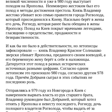
великой численности и уже в 980 году выступает
походом на Ярополка. Неимоверно жестоким был его
поход и методы достижения престола. Князь Владимир
жестоко убивает всю семью правителя города Рогволода,
который присоединился к Киеву. Насильно берёт в жены
его дочь, Рогнеду, которая ранее была обещана в жены
Ярополку. Поход на Киев покрыт мрачными легендами,
гласящими о предательстве, продажности и
безнравственности.
И как бы ни было в действительности, но летописцы
зафиксировали — князь Владимир Красное Солнышко
зверски убивает Ярополка, преданного своим воеводой, а
его беременную жену берёт к себе в наложницы.
Датируется этот поход в разных исторических
источниках разными цифрами. Согласно одним
летописям это произошло 980 года, согласно другим 978
года. Причём Добрыня сыграл в этих событиях не
последнюю роль.
Отправляясь в 979 году из Новгорода в Киев с
намерением вырвать власть из рук старшего брата,
Владимир руководим был Добрыней, который хотел
отнять у Ярополка и невесту последнего, Рогнеду, дочь
полоцкого владетеля Рогволода, чтобы выдать её за