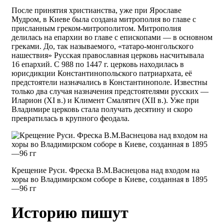
После принятия христианства, уже при Ярославе
Мудром, в Киеве была создана митрополия во главе с
присланным греком-митрополитом. Митрополия
делилась на епархии во главе с епископами — в основном
греками. До, так называемого, «татаро-монгольского
нашествия» Русская православная церковь насчитывала
16 епархий. С 988 по 1447 г. церковь находилась в
юрисдикции Константинопольского патриархата, её
предстоятели назначались в Константинополе. Известны
только два случая назначения предстоятелями русских —
Иларион (XI в.) и Климент Смалятич (XII в.). Уже при
Владимире церковь стала получать десятину и скоро
превратилась в крупного феодала.
Крещение Руси. Фреска В.М.Васнецова над входом на
хоры во Владимирском соборе в Киеве, созданная в 1895
—96 гг
Историю пишут