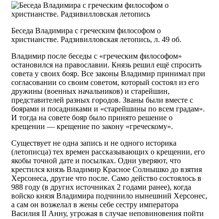
Беседа Владимира с греческим философом о
христианстве. Радзивилловская летопись, л. 49 об.
Владимир после беседы с «греческим философом»
остановился на православии. Князь решил ещё спросить
совета у своих бояр. Все законы Владимир принимал при
согласовании со своим советом, который состоял из его
дружины (военных начальников) и старейшин,
представителей разных городов. Званы были вместе с
боярами и посадниками и «старейшины по всем градам».
И тогда на совете бояр было принято решение о
крещении — крещение по закону «греческому».
Существует не одна запись и не одного историка
(летописца) тех времен рассказывающих о крещении, его
якобы точной дате и посылках. Одни уверяют, что
крестился князь Владимир Красное Солнышко до взятия
Херсонеса, другие что после. Само действо состоялось в
988 году (в других источниках 2 годами ранее), когда
войско князя Владимира подчинило нынешний Херсонес,
а сам он возжелал в жены себе сестру императора
Василия ІІ Анну, угрожая в случае неповиновения пойти