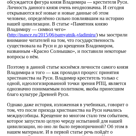
обсуждается фигура князя Владимира — крестителя Руси.
Личность данного князя очень неоднозначна. И сегодня
открываются всё новые и новые данные об этом
человеке, определённо сильно повлиявшим на историю
нашей цивилизации. В статье «Памятник князю
Владимиру — символ чего»
(
http://inance.ru/2015/06/pamyatnik-vladimiru/
) мы заострили
внимание читателей на том, что государственность
существовала на Руси и до крещения Владимиром,
названным «Красно Солнышко», и поставили некоторые
вопросы о нём.
Поэтому в данной статье коснёмся личности самого князя
Владимира и того — как проходил процесс принятия
христианства на Руси. Владимир креститель только с
одной, идеологизированной точки зрения РПЦ, является
однозначно понимаемым политиком, якобы принесшим
благо культуре Древней Руси.
Однако даже история, изложенная в учебниках, говорит о
том, что после прихода христианства на Руси начались
междоусобицы. Крещение во многом стало тем событием,
которое запустило целую череду испытаний для нашей
цивилизации, но оно ли было первопричиной? Об этом в
нашем материале. И в первой статье речь пойдёт о