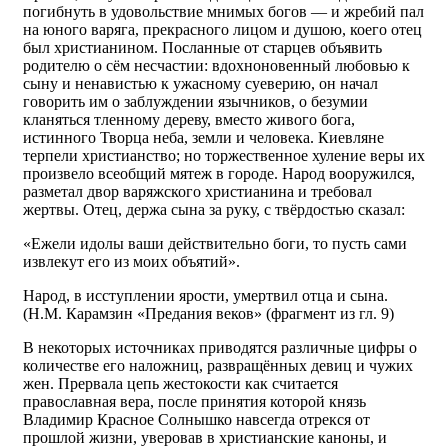
погибнуть в удовольствие мнимых богов — и жребий пал
на юного варяга, прекрасного лицом и душою, коего отец
был христианином. Посланные от старцев объявить
родителю о сём несчастии: вдохноновенный любовью к
сыну и ненавистью к ужасному суеверию, он начал
говорить им о заблуждении язычников, о безумии
кланяться тленному дереву, вместо живого бога,
истинного Творца неба, земли и человека. Киевляне
терпели христианство; но торжественное хуление веры их
произвело всеобщий мятеж в городе. Народ вооружился,
разметал двор варяжского христианина и требовал
жертвы. Отец, держа сына за руку, с твёрдостью сказал:
«Ежели идолы ваши действительно боги, то пусть сами
извлекут его из моих объятий».
Народ, в исступлении ярости, умертвил отца и сына.
(Н.М. Карамзин «Предания веков» (фрагмент из гл. 9)
В некоторых источниках приводятся различные цифры о
количестве его наложниц, развращённых девиц и чужих
жен. Прервала цепь жестокости как считается
православная вера, после принятия которой князь
Владимир Красное Солнышко навсегда отрекся от
прошлой жизни, уверовав в христианские каноны, и