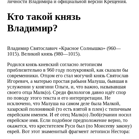
личности Владимира и официальной версии Крещения.
Кто такой князь
Владимир?
Владимир Святославич «Красное Солнышко» (960—
1015). Великий князь (980—1015).
Родился князь киевский согласно летописям
приблизительно в 960 году полукровкой, как сказали бы
современники. Отцом его стал могучий князь Святослав
Игоревич, а матерью простая рабыня Малуша, бывшая в
услужении у княгини Ольги, и, что важно, называвшая
своего отца Малк(о). Среди филологов давно идёт спор
по поводу этого текста и его интерпретации. Не
исключено, что Малуша на самом деле была Малкой,
хазарской полонянкой (то есть взятой в плен) с типичным
еврейским именем. И её отец Малк(о) Люб(е)чанин носил
еврейское имя. Если подобное предположение верно, то
окажется, что крестителем Руси был (по Моисееву закону)
еврей. Вот этот знаменитый фрагмент летописи Нестора: