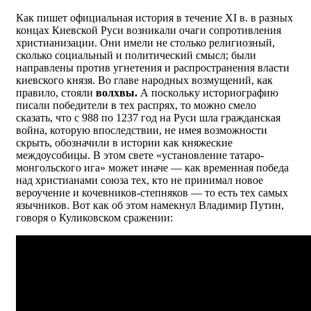
Как пишет официальная история в течение XI в. в разных
концах Киевской Руси возникали очаги сопротивления
христианизации. Они имели не столько религиозный,
сколько социальный и политический смысл; были
направлены против угнетения и распространения власти
киевского князя. Во главе народных возмущений, как
правило, стояли
волхвы.
А поскольку историографию
писали победители в тех распрях, то можно смело
сказать, что с 988 по 1237 год на Руси шла гражданская
война, которую впоследствии, не имея возможности
скрыть, обозначили в истории как княжеские
междоусобицы. В этом свете «установление татаро-
монгольского ига» может иначе — как временная победа
над христианами союза тех, кто не принимал новое
вероучение и кочевников-степняков — то есть тех самых
язычников. Вот как об этом намекнул Владимир Путин,
говоря о Куликовском сражении: