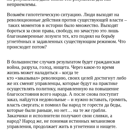
неприемлемы.
Возьмём гипотетическую ситуацию. Люди выходят на
революционные действия против существующей власти –
таких моментов в истории было множество. Выходят
бороться за свои права, свободу, но зачастую это лишь
благонамеренные лозунги тех, кто поднял на борьбу
угнетённых и задавленных существующим режимом. Что
происходит потом?
В большинстве случаев результатом будет гражданская
война, разруха, голод, нищета. Через какое-то время
жизнь может наладиться – когда те
кто «заказывал» революцию, своих целей достигнут либо
же их сменят управленцы, которые будут на практике
осуществлять политику, направленную на повышение
благосостояния всего народа. А после снова поступит
заказ, найдутся недовольные – и нужно вставать, громить,
власть свергать; и помнил бы народ те горести да беды,
которые были раньше, но нет… на те же грабли.
Заказчики и исполнители получают свои сливки, а
народ? Народ же, не понимая истинных механизмов
управления, продолжает жить в угнетении и нищете.