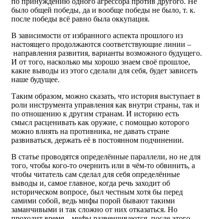
по принуждению одного агрессора против другого. Не
было общей победы, да и вообще победы не было, т. к.
после победы всё равно была оккупация.
В зависимости от избранного аспекта прошлого из
настоящего продолжаются соответствующие линии –
направления развития, варианты возможного будущего.
И от того, насколько мы хорошо знаем своё прошлое,
какие выводы из этого сделали для себя, будет зависеть
наше будущее.
Таким образом, можно сказать, что история выступает в
роли инструмента управления как внутри страны, так и
по отношению к другим странам. И историю есть
смысл расценивать как оружие, с помощью которого
можно влиять на противника, не давать стране
развиваться, держать её в постоянном подчинении.
В статье проводятся определённые параллели, но не для
того, чтобы кого-то очернить или в чём-то обвинить, а
чтобы читатель сам сделал для себя определённые
выводы и, самое главное, когда речь заходит об
историческом вопросе, был честным хотя бы перед
самими собой, ведь мифы порой бывают такими
заманчивыми и так сложно от них отказаться. Но
проходит время – мифы развенчиваются, после этого