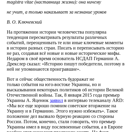
magistra vitae (наставница жизни): она ничему
не учит, а только наказывает за незнание уроков
В. О. Ключевский
На протяжении истории человечества популярна
тенденция пересматривать результаты различных
событий, переоценивать те или иные ключевые моменты
в истории разных стран. Писать и переписывать историю
не раз, создавая всё новые и новые исторические мифы.
Недаром в своё время основатель НСДАП Германии А.
Дрекслер сказал: «Историю пишут победители, поэтому в
ней не упоминаются проигравшие».
Вот и сейчас общественность будоражат не
только события на юго-востоке Украины, но и
высказывания некоторых политиков об истории Великой
Отечественной войны. Так, 8 января 2015 года премьер
Украины А. Яценюк
заявил
в интервью телеканалу ARD:
«Мы все еще хорошо помним советское вторжение на
Украину и в Германию. Этого нужно избежать». Такое
положение дел вызвало бурную реакцию со стороны
России. Потом, конечно, стали говорить, что премьер
Украины имел в виду послевоенные события, а в Европе