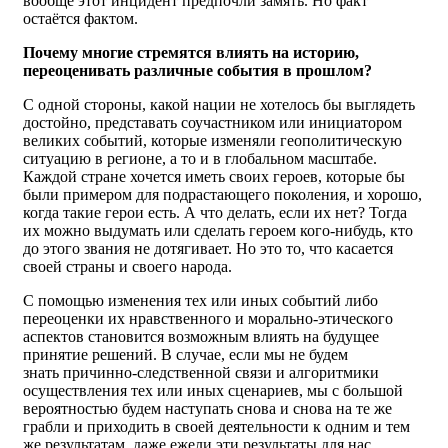
вообще этот инцидент предпочли замять. Но факт
остаётся фактом.
Почему многие стремятся влиять на историю,
переоценивать различные события в прошлом?
С одной стороны, какой нации не хотелось бы выглядеть
достойно, представать соучастником или инициатором
великих событий, которые изменяли геополитическую
ситуацию в регионе, а то и в глобальном масштабе.
Каждой стране хочется иметь своих героев, которые бы
были примером для подрастающего поколения, и хорошо,
когда такие герои есть. А что делать, если их нет? Тогда
их можно выдумать или сделать героем кого-нибудь, кто
до этого звания не дотягивает. Но это то, что касается
своей страны и своего народа.
С помощью изменения тех или иных событий либо
переоценки их нравственного и морально-этического
аспектов становится возможным влиять на будущее
принятие решений. В случае, если мы не будем
знать причинно-следственной связи и алгоритмики
осуществления тех или иных сценариев, мы с большой
вероятностью будем наступать снова и снова на те же
грабли и приходить в своей деятельности к одним и тем
же результатам, даже ежели эти результаты для нас