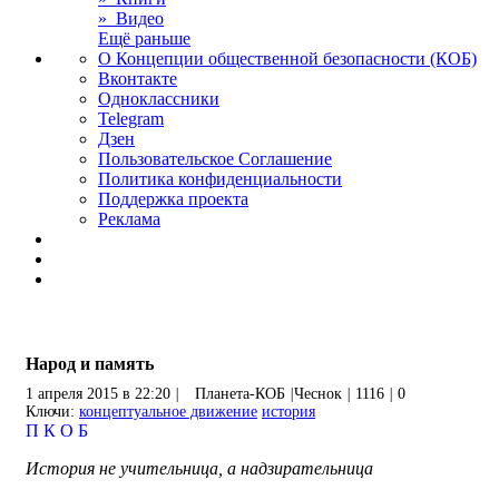
» Видео
Ещё раньше
О Концепции общественной безопасности (КОБ)
Вконтакте
Одноклассники
Telegram
Дзен
Пользовательское Соглашение
Политика конфиденциальности
Поддержка проекта
Реклама
Народ и память
1 апреля 2015 в 22:20
|
Планета-КОБ
|
Чеснок
|
1116
|
0
Ключи:
концептуальное движение
история
П
К
О
Б
История не учительница, а надзирательница