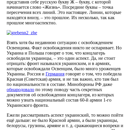
представив себе русскую букву Ж – букву, с которой
начинается слово «Жизнь». Посредине буквы – точка
пересечения всех линий. Это настоящее. Линии, которые
находятся внизу, – это прошлое. Их несколько, так как
прошлое многоаспектно.
Взять хотя бы недавнюю ситуацию с освобождением
Освенцима. Факт освобождения никто не оспаривает. Но
Украина и Польша говорят о том, что концлагерь
освободили украинцы, – это один аспект. Да, не стоит
отрицать: фронт назывался украинским, и в армиях,
которые освобождали Освенцим, было много уроженцев
Украины. Россия и
Германия
говорят о том, что победила
Красная (Советская) армия, и не так важно, кто там был
по национальности в составе. Минобороны РФ даже
обнародовало
по этому поводу часть секретных
документов об освобождении концлагеря, из которых
можно узнать национальный состав 60-й армии 1-го
Украинского фронта.
Ежели рассматривать аспект украинский, то можно пойти
ещё дальше: не было Красной армии, а были украинцы,
белорусы, грузины, армяне и т. д. сражающиеся вопреки и