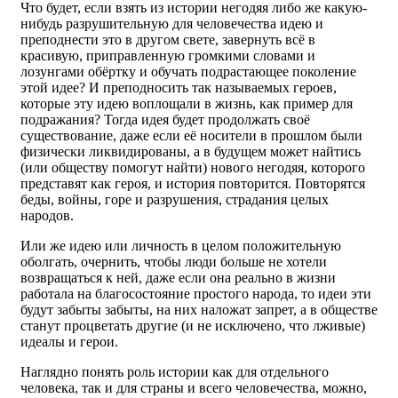
Что будет, если взять из истории негодяя либо же какую-
нибудь разрушительную для человечества идею и
преподнести это в другом свете, завернуть всё в
красивую, приправленную громкими словами и
лозунгами обёртку и обучать подрастающее поколение
этой идее? И преподносить так называемых героев,
которые эту идею воплощали в жизнь, как пример для
подражания? Тогда идея будет продолжать своё
существование, даже если её носители в прошлом были
физически ликвидированы, а в будущем может найтись
(или обществу помогут найти) нового негодяя, которого
представят как героя, и история повторится. Повторятся
беды, войны, горе и разрушения, страдания целых
народов.
Или же идею или личность в целом положительную
оболгать, очернить, чтобы люди больше не хотели
возвращаться к ней, даже если она реально в жизни
работала на благосостояние простого народа, то идеи эти
будут забыты забыты, на них наложат запрет, а в обществе
станут процветать другие (и не исключено, что лживые)
идеалы и герои.
Наглядно понять роль истории как для отдельного
человека, так и для страны и всего человечества, можно,