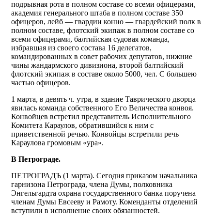
подрывная рота в полном составе со всеми офицерами,
академия генерального штаба в полном составе 350
офицеров, лейб — гвардии конно — гвардейский полк в
полном составе, флотский экипаж в полном составе со
всеми офицерами, балтийская судовая команда,
избравшая из своего состава 16 делегатов,
командированных в совет рабочих депутатов, нижние
чины жандармского дивизиона, второй бaлтийский
флотский экипаж в составе около 5000, чел. С большею
частью офицеров.
1 марта, в девять ч. утра, в здание Таврического дворца
явилась команда собственного Его Величества конвоя.
Конвойцев встретил представитель Исполнительного
Комитета Караулов, обратившийся к ним с
приветственной pечью. Конвойцы встретили речь
Караулова громовым «ура».
В Петрограде.
ПЕТРОГРАДЪ (1 марта). Сегодня приказом начальника
гарнизона Петрограда, члена Думы, полковника
Энгельгардта охрана государственного банка поручена
членам Думы Евсееву и Рамоту. Коменданты отделений
вступили в исполнение своих обязанностей.