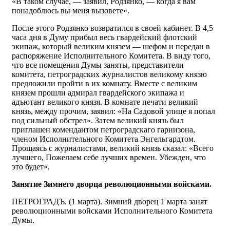
«В таком случае, — заявил, Родзянко, — когда я вам
понадоблюсь вы меня вызовете».
После этого Родзянко возвратился в своей кабинет. В 4,5
часа дня в Думу прибыл весь гвардейский флотский
экипаж, который великим князем — шефом и передан в
распоряжение Исполнительного Комитета. В виду того,
что все помещения Думы заняты, представители
комитета, петроградских журналистов великому князю
предложили пройти в их комнату. Вместе с великим
князем прошли адмирал гвардейского экипажа и
адъютант великого князя. В комнате печати великий
князь, между прочим, заявил: «На Садовой улице я попал
под сильный обстрел». Затем великий князь был
приглашен комендантом петроградскаго гарнизона,
членом Исполнительного Комитета Энгельгардтом.
Прощаясь с журналистами, великий князь сказал: «Всего
лучшего, Пожелаем себе лучших времен. Убежден, что
это будет».
Занятие Зимнего дворца революционными войсками.
ПЕТРОГРАДЪ. (1 марта). Зимний дворец 1 марта занят
революционными войсками Исполнительного Комитета
Думы.