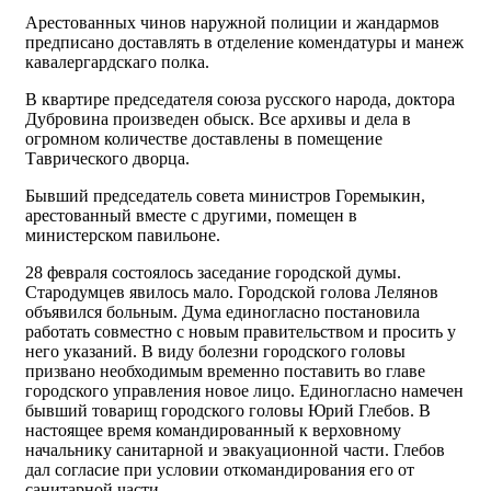
Арестованных чинов наружной полиции и жандармов
предписано доставлять в отделение комендатуры и манеж
кавалергардскаго полка.
В квартире председателя союза русского народа, доктора
Дубровина произведен обыск. Все архивы и дела в
огромном количестве доставлены в помещение
Таврического дворца.
Бывший председатель совета министров Горемыкин,
арестованный вместе с другими, помещен в
министерском павильоне.
28 февраля cостоялось заседание городской думы.
Стародумцев явилось мало. Городской голова Лелянов
объявился больным. Дума единогласно постановила
работать совместно с новым правительством и просить у
него указаний. В виду болезни городского головы
призвано необходимым временно поставить во главе
городского управления новое лицо. Единогласно намечен
бывший товарищ городского головы Юрий Глебов. В
настоящее время командированный к верховному
начальнику санитарной и эвакуационной части. Глебов
дал согласие при yсловии откомандирования его от
санитарной части.