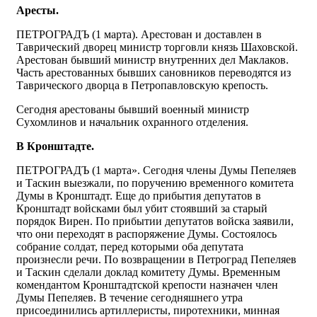
Аресты.
ПЕТРОГРАДЪ (1 марта). Арестован и доставлен в
Таврический дворец министр торговли князь Шаховской.
Арестован бывший министр внутренних дел Маклаков.
Часть арестованных бывших сановников переводятся из
Таврического дворца в Петропавловскую крепость.
Сегодня арестованы бывший военный министр
Сухомлинов и начальник охранного отделения.
B Кронштадте.
ПЕТРОГРАДЪ (1 марта». Сегодня члены Думы Пепеляев
и Таскин выезжали, по поручению временного комитета
Думы в Кронштадт. Еще до прибытия депутатов в
Кронштадт войсками был убит стоявший за старый
порядок Вирен. По прибытии депутатов войска заявили,
что они переходят в распоряжение Думы. Состоялось
собрание солдат, перед которыми оба депутата
произнесли речи. По возвращении в Петроград Пепеляев
и Таскин сделали доклад комитету Думы. Временным
комендантом Кронштадтской крепости назначен член
Думы Пепеляев. В течение сегодняшнего утра
присоединились артиллеристы, пиротехники, минная