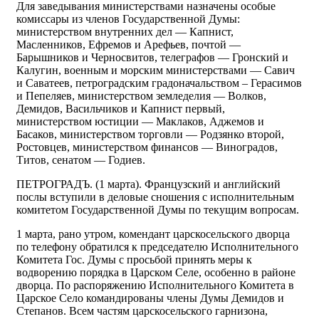
Для заведывания министерствами назначены особые
комиссары из членов Государственной Думы:
министерством внутренних дел — Капнист,
Масленников, Ефремов и Арефьев, почтой —
Барышников и Черносвитов, телеграфов — Гронский и
Калугин, военным и морским министерствами — Савич
и Саватеев, петроградским градоначальством – Герасимов
и Пепеляев, министерством земледелия — Волков,
Демидов, Васильчиков и Капнист первый,
министерством юстиции — Маклаков, Аджемов и
Басаков, министерством торговли — Родзянко второй,
Ростовцев, министерством финансов — Виноградов,
Титов, сенатом — Годиев.
ПЕТРОГРАДЪ. (1 марта). Французский и aнглийский
послы вступили в деловые сношения с исполнительным
комитетом Государственной Думы по текущим вопросам.
1 марта, рано утром, комендант царскосельского дворца
по телефону обратился к председателю Исполнительного
Комитета Гос. Думы с просьбой принять меры к
водворению порядка в Царском Селе, особенно в районе
дворца. По распоряжению Исполнительного Комитета в
Царское Село командированы члены Думы Демидов и
Степанов. Всем частям царскосельского гарнизона,