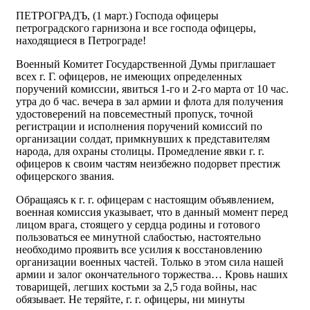
ПЕТРОГРАДЪ, (1 март.) Господа офицеры
петроградского гарнизона и все господа офицеры,
находящиеся в Петрограде!
Военный Комитет Государственной Думы приглашает
всех г. Г. офицеров, не имеющих определенных
поручений комиссии, явиться 1-го и 2-го марта от 10 час.
утра до б час. вечера в зал армии и флота для получения
удостоверений на повсеместный пропуск, точной
регистрации и исполнения поручений комиссий по
организации солдат, примкнувших к представителям
народа, для охраны столицы. Промедление явки г. г.
офицеров к своим частям неизбежно подорвет престиж
офицерского звания.
Обращаясь к г. г. офицерам с настоящим объявлением,
военная комиссия указывает, что в данный момент перед
лицом врага, стоящего у сердца родины и готового
пользоваться ее минутной слабостью, настоятельно
необходимо проявить все усилия к восстановлению
организации военных частей. Только в этом сила нашей
армии и залог окончательного торжества… Кровь наших
товарищей, легших костьми за 2,5 года войны, нас
обязывает. Не теряйте, г. г. офицеры, ни минуты