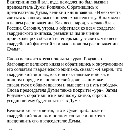
Екатерининский зал, куда немедленно был вызван
председатель Думы Родзянко. Обратившись к
председателю Думы, великий князь заявил: «Имею честь
явиться к вашему высокопревосходительству. Я нахожусь
в вашем распоряжении. Как весь народ, я желаю блага
России. Сегодня, утром, я обратился ко всем солдатам
гвардейского экипажа, разъяснил им значение
происходящих событий и теперь могу заявить, что весь
гвардейский флотский экипаж в полном распоряжении
Думы».
Слова великого князя покрыты «ура». Родзянко
благодарит великого князя и обратившись к окружающим
его солдатам гвардейского экипажа, сказал: «Я верил, что
гвардейский экипаж, как и все остальные войска, в
полном порядке выполнят свой долг, — поможет
справиться с общим врагом и выведет на путь победы».
Слова председателя Думы также покрыты «ура». Затем
Родзянко, обратившись к великому князю, спросил,
угодно ли ему будет остаться в Думе.
Великий князь ответил, что к Думе приближается
гвардейский экипаж в полном составе и он хочет
представить его председателю Думы.