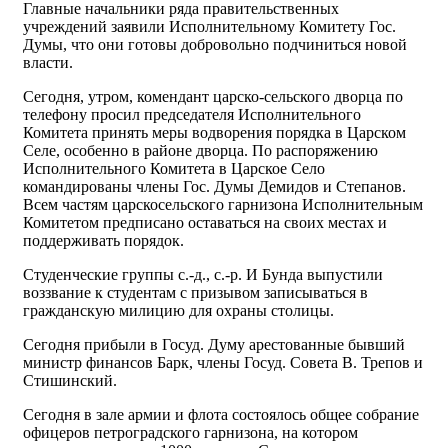
Главные начальники ряда правительственных
учреждений заявили Исполнительному Комитету Гос.
Думы, что они готовы добровольно подчиниться новой
власти.
Сегодня, утром, комендант царско-сельского дворца по
телефону просил председателя Исполнительного
Комитета принять меры водворения порядка в Царском
Ceле, особенно в pайоне дворца. По распоряжению
Исполнительного Комитета в Царское Село
командированы члены Гос. Думы Демидов и Степанов.
Всем частям царскосельского гарнизона Исполнительным
Комитетом предписано оставаться на своих местах и
поддерживать порядок.
Студенческие группы с.-д., с.-р. И Бунда выпустили
воззвание к студентам с призывом записываться в
гражданскую милицию для охраны столицы.
Сегодня прибыли в Госуд. Думу арестованные бывший
министр финансов Барк, члены Госуд. Совета В. Трепов и
Стишинский.
Сегодня в зале армии и флота состоялось общее собраниe
офицеров петроградского гарнизона, на котором