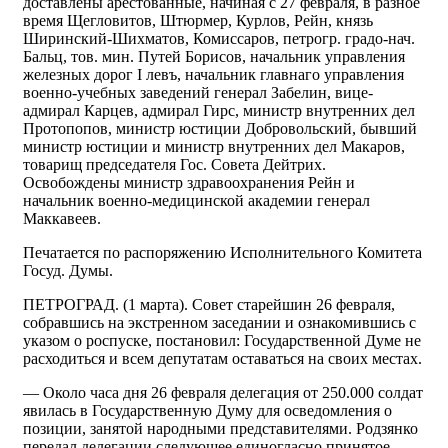
доставлены арестованные, начиная с 27 февраля, в разное
время Щегловитов, Штюрмер, Курлов, Рейн, князь
Ширинский-Шихматов, Комиссаров, петрогр. градо-нач.
Бальц, тов. мин. Путей Борисов, начальник управления
железных дорог I левъ, начальник главнаго управления
военно-учебных заведений генерал Забелин, вице-
адмирал Карцев, адмирал Гирс, министр внутренних дел
Протопопов, министр юстиции Добровольский, бывший
министр юстиции и министр внутренних дел Макаров,
товарищ председателя Гос. Совета Дейтрих.
Освобождены министр здравоохранения Рейн и
начальник военно-медицинской академии генерал
Маккавеев.
Печатается по распоряжению Исполнительного Комитета
Госуд. Думы.
ПЕТРОГРАД. (1 марта). Совет старейшин 26 февраля,
собравшись на экстренном заседании и ознакомившись с
указом о роспуске, постановил: Государственной Думе не
расходиться и всем депутатам оставаться на своих местах.
— Около часа дня 26 февраля делегация от 250.000 солдат
явилась в Государственную Думу для осведомления о
позиции, занятой народными представителями. Родзянко
передал делегации следующее единогласно принятое