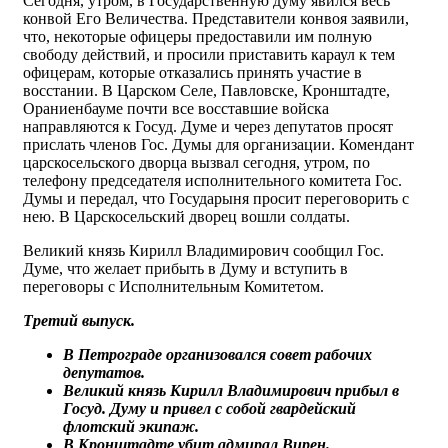
Сегодня, утром, в Государственную думу явился весь
конвой Его Величества. Представители конвоя заявили,
что, некоторые офицеры предоставили им полную
свободу действий, и просили приставить караул к тем
офицерам, которые отказались принять участие в
восстании. В Царском Ceле, Павловске, Кронштадте,
Ораниенбауме почти все восставшие войска
направляются к Госуд. Думе и через депутатов просят
прислать членов Гос. Думы для организации. Комендант
царскосельского дворца вызвал сегодня, утром, по
телефону председателя исполнительного комитета Гос.
Думы и передал, что Государыня просит переговорить с
нею. В Царскосельский дворец вошли солдаты.
Великий князь Кирилл Владимирович сообщил Гос.
Думе, что желает прибыть в Думу и вступить в
переговоры с Исполнительным Комитетом.
Третий выпуск.
В Петрограде организовался совет рабочих
депутатов.
Великий князь Кирилл Владимирович прибыл в
Госуд. Думу и привел с собой гвардейский
флотский экипаж.
В Кронштадте убит адмирал Вирен.