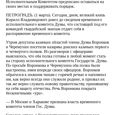
Исполнительным Комитетом предписано оставаться на
своих местах и поддерживать порядок.
ПЕТРОГРАДЪ. (1 марта). Сегодня, днем, великий князь
Кирилл Владимирович довел до сведения временного
исполнительного комитета Думы, что состоящий под его
командой гвардейский экипаж отдает себя в
распоряжение временного комитета.
Утром депутаты казачьих областей члены Думы Воронков
и Черемухин посетили казармы донских казачьих первого
и четвертого полков. Из разговоров с офицерами
выяснялось, что оба полка готовы в любой момент стать
на сторону исполнительного комитета Государств. Думы.
По просьбе Воронкова и Черемухина оба полка были
выстроены, имея впереди своих офицеров. Воронков
обратился к нижним чинам с горячей речью и напомнил
им, как верно всегда они служили родине, и призвал их
так же верно служить новому правительству, принявшему
на себя защиту отечества. Речь Воронкова покрыта
бесконечными «ура».
— В Москве и Харькове признана власть временного
комитета членов Гос. Думы.