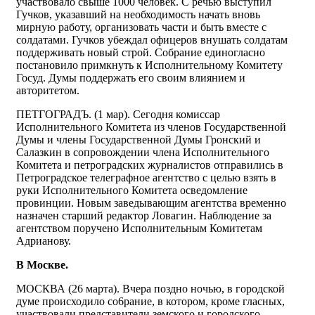
участвовало свыше 1000 человек. С речью выступил
Гучков, yказавший на необходимость начать вновь
мирную работу, организовать части и быть вместе с
солдатами. Гучков убеждал офицеров внушать солдатам
поддерживать новый строй. Собрание единогласно
постановило примкнуть к Исполнительному Комитету
Госуд. Думы поддержать его своим влиянием и
авторитетом.
ПЕТГОГРАДЪ. (1 мар). Сегодня комиссар
Исполнительного Комитета из членов Государственной
Думы и члены Государственной Думы Гронский и
Салазкин в сопровождении члена Исполнительного
Комитета и петроградских журналистов отправились в
Петроградское телеграфное агентство с целью взять в
руки Исполнительного Комитета осведомление
провинции. Новым заведывающим агентства временно
назначен старший редактор Ловагин. Наблюдение за
агентством поручено Исполнительным Комитетам
Адрианову.
В Москве.
МОСКВА (26 марта). Вчера поздно ночью, в городской
думе происходило co6paние, в котором, кроме гласных,
участвовали представители земского и городского