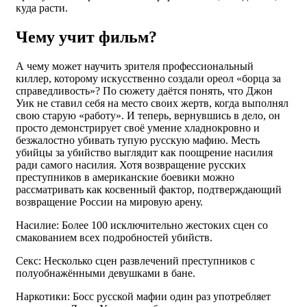
куда расти.
Чему учит фильм?
А чему может научить зрителя профессиональный
киллер, которому искусственно создали ореол «борца за
справедливость»? По сюжету даётся понять, что Джон
Уик не ставил себя на место своих жертв, когда выполнял
свою старую «работу». И теперь, вернувшись в дело, он
просто демонстрирует своё умение хладнокровно и
безжалостно убивать тупую русскую мафию. Месть
убийцы за убийство выглядит как поощрение насилия
ради самого насилия. Хотя возвращение русских
преступников в американские боевики можно
рассматривать как косвенный фактор, подтверждающий
возвращение России на мировую арену.
Насилие: Более 100 исключительно жестоких сцен со
смакованием всех подробностей убийств.
Секс: Несколько сцен развлечений преступников с
полуобнажёнными девушками в бане.
Наркотики: Босс русской мафии один раз употребляет