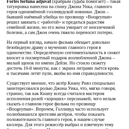
Fortes fortuna adjuvat
(храбрым судьба помогает) – такая
татуировка нанесена на спину Джона Уика, главного
героя одноимённой голливудской новинки. Джон –
бывший наёмный убийца по прозвищу «Boogeyman»
решил завязать с «работой» и предаться радостям
семейной жизни, но его жена умирает от неизлечимой
болезни, а сам Джон очень тяжело переносит потерю.
На первый взгляд, начало фильма обещает довольно
безобидную драму о мучениях главного героя в
одиночестве. Определённую сентиментальность в сюжет
вносит и посмертный подарок возлюбленной Джона –
милый щенок по имени Дейзи. Но стоило сюжету
достичь 10-й минуты, как с экрана литрами льётся кровь
и тысячами летят пули, якобы во имя справедливости.
Существует мнение, что актёр Киану Ривз специально
заинтересовался ролью Джона Уика, что, мягко говоря,
странно, так как Киану всегда считался мастером
исполнения ролей «хороших» персонажей, чего нельзя
сказать о главном герое фильма по прозвищу
«Boogeyman». Впрочем, Голливуд часто использует
полюбившихся зрителям актёров, чтобы показать
положительность главного героя, в нашем случае
киллера. Для этого режиссёр выбрал и извечную тему