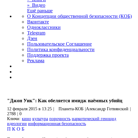
» Видео
Ещё раньше
О Концепции общественной безопасности (КОБ)
Вконтакте
Одноклассники
Telegram
Дзен
Пользовательское Соглашение
Политика конфиденциальности
Поддержка проекта
Реклама
"Джон Уик": Как обеляется имидж наёмных убийц
12 февраля 2015 в 13:25
|
Планета-КОБ
|
Александр Готвянский
|
2788
|
0
Ключи:
кино
культура
порочность
наркотический геноцид
идеологии
информационная безопасность
П
К
О
Б