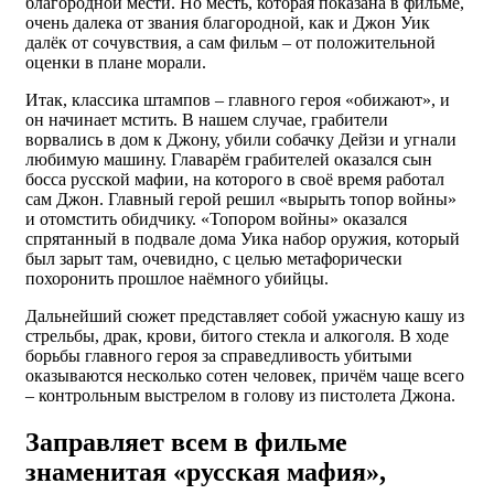
благородной мести. Но месть, которая показана в фильме,
очень далека от звания благородной, как и Джон Уик
далёк от сочувствия, а сам фильм – от положительной
оценки в плане морали.
Итак, классика штампов – главного героя «обижают», и
он начинает мстить. В нашем случае, грабители
ворвались в дом к Джону, убили собачку Дейзи и угнали
любимую машину. Главарём грабителей оказался сын
босса русской мафии, на которого в своё время работал
сам Джон. Главный герой решил «вырыть топор войны»
и отомстить обидчику. «Топором войны» оказался
спрятанный в подвале дома Уика набор оружия, который
был зарыт там, очевидно, с целью метафорически
похоронить прошлое наёмного убийцы.
Дальнейший сюжет представляет собой ужасную кашу из
стрельбы, драк, крови, битого стекла и алкоголя. В ходе
борьбы главного героя за справедливость убитыми
оказываются несколько сотен человек, причём чаще всего
– контрольным выстрелом в голову из пистолета Джона.
Заправляет всем в фильме
знаменитая «русская мафия»,