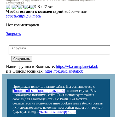
материал
5
/
17
гол.
Чтобы оставить комментарий
войдите
или
зарегистрируйтесь
Нет комментариев
Закрыть
Наши группы в Вконтакте:
https://vk.com/planetakob
и в Одноклассниках:
https://ok.ru/planetakob
Продолжая использование сайта, Вы соглашаетесь с
Политикой конфиденциальности
, в ином случае Вам
необходимо покинуть сайт. Сайт использует файлы
cookies для взаимодействия с Вами. Вы можете
согласиться на использование cookies или заблокировать
их использование, изменив настройки вашего интернет-
браузера, следуя
указаниям инструкции
.