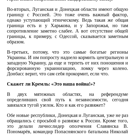
Во-вторых, Луганская и Донецкая области имеют общую
границу с Россией. Это тоже очень важный фактор,
однако уступающий этническому. Ведь такая же общая
граница есть и у Харькова, и у Запорожья, но там
сопротивление заметно слабее. А вот отсутствие общей
границы, к примеру, с Одессой, сказывается заметным
образом.
В-третьих, потому, что это самые богатые регионы
Украины. И им попросту надоело кормить центральную и
западную Украину, да еще и терпеть от них поношения и
форсированную украинизацию, ломку через колено.
Донбасс верит, что сам себя прокормит, если что.
Скажет ли Кремль: «Это наша война!»?
В двух мятежных областях, на референдуме
определивших свой путь к независимости, сегодня
завязался тугой узелок. Кто и как его развяжет?
Обе новые республики, Донецкая и Луганская, уже не раз
обращались с просьбой о развязке к России. Кроме того,
это делали лично:лидер ополчения Славянска В.
Пономарёв, командир Попаснянского батальона Николай