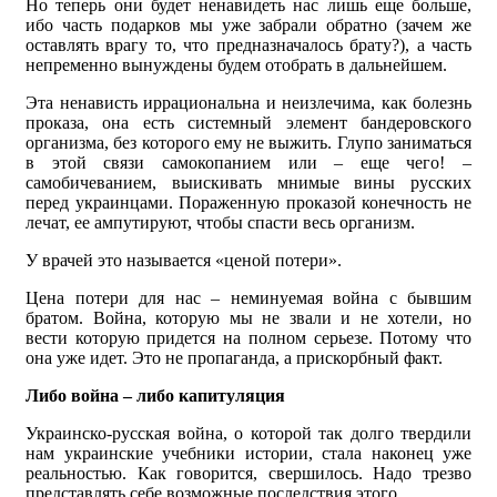
Но теперь они будет ненавидеть нас лишь еще больше,
ибо часть подарков мы уже забрали обратно (зачем же
оставлять врагу то, что предназначалось брату?), а часть
непременно вынуждены будем отобрать в дальнейшем.
Эта ненависть иррациональна и неизлечима, как болезнь
проказа, она есть системный элемент бандеровского
организма, без которого ему не выжить. Глупо заниматься
в этой связи самокопанием или – еще чего! –
самобичеванием, выискивать мнимые вины русских
перед украинцами. Пораженную проказой конечность не
лечат, ее ампутируют, чтобы спасти весь организм.
У врачей это называется «ценой потери».
Цена потери для нас – неминуемая война с бывшим
братом. Война, которую мы не звали и не хотели, но
вести которую придется на полном серьезе. Потому что
она уже идет. Это не пропаганда, а прискорбный факт.
Либо война – либо капитуляция
Украинско-русская война, о которой так долго твердили
нам украинские учебники истории, стала наконец уже
реальностью. Как говорится, свершилось. Надо трезво
представлять себе возможные последствия этого.