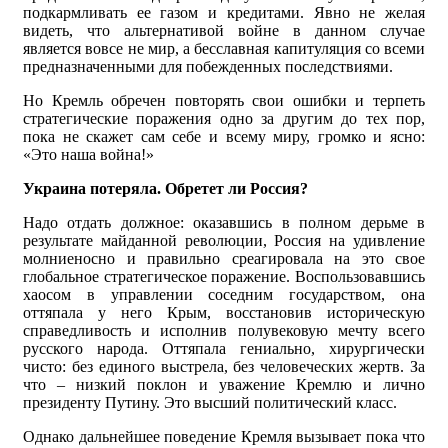
подкармливать ее газом и кредитами. Явно не желая
видеть, что альтернативой войне в данном случае
является вовсе не мир, а бесславная капитуляция со всеми
предназначенными для побежденных последствиями.
Но Кремль обречен повторять свои ошибки и терпеть
стратегические поражения одно за другим до тех пор,
пока не скажет сам себе и всему миру, громко и ясно:
«Это наша война!»
Украина потеряла. Обретет ли Россия?
Надо отдать должное: оказавшись в полном дерьме в
результате майданной революции, Россия на удивление
молниеносно и правильно среагировала на это свое
глобальное стратегическое поражение. Воспользовавшись
хаосом в управлении соседним государством, она
оттяпала у него Крым, восстановив историческую
справедливость и исполнив полувековую мечту всего
русского народа. Оттяпала гениально, хирургически
чисто: без единого выстрела, без человеческих жертв. За
что – низкий поклон и уважение Кремлю и лично
президенту Путину. Это высший политический класс.
Однако дальнейшее поведение Кремля вызывает пока что