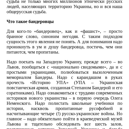
судьба не только многих миллионов этнически русских
людей, населяющих территорию Украины, но и вся наша
общерусская судьба.
Что такое бандеровцы
Для кого-то «бандеровец», как и «фашист», – просто
бранное слово, синоним негодяя. С таким подходом
сущность этого явления не понять. А для понимания надо
проникнуть в ум и душу бандеровца, постичь, чем они
питаются, чем пропитаны.
Надо поехать на Западную Украину, прежде всего – во
Львов, пообщаться с «национально свидомыми», да и с
простыми украинцами, полюбоваться вызолоченным
мемориалом Бандеры. Надо с карандашом в руках
прочесть «Историю УПА» (УПА – Украинская
повстанческая армия, созданная Степаном Бандерой и его
соратниками). Надо ознакомиться с трудами современных
историков нового украинства – в первую очередь Олега
Неменского. Надо полистать школьные учебники по
истории, насквозь пропитанные русофобией и
насчитывающие четыре (!) русско-украинские войны. Но
главное – надо обязательно пойти в краеведческий музей
Львова и тщательно обследовать все шесть залов,