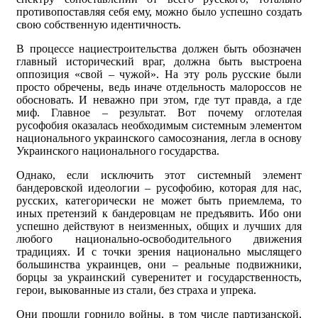
противопоставляя себя ему, можно было успешно создать
свою собственную идентичность.
В процессе нациестроительства должен быть обозначен
главный исторический враг, должна быть выстроена
оппозиция «свой – чужой». На эту роль русские были
просто обречены, ведь иначе отдельность малороссов не
обосновать. И неважно при этом, где тут правда, а где
миф. Главное – результат. Вот почему оглотелая
русофобия оказалась необходимым системным элементом
национального украинского самосознания, легла в основу
Украинского национального государства.
Однако, если исключить этот системный элемент
бандеровской идеологии – русофобию, которая для нас,
русских, категорически не может быть приемлема, то
иных претензий к бандеровцам не предъявить. Ибо они
успешно действуют в неизменных, общих и лучших для
любого национально-освободительного движения
традициях. И с точки зрения национально мыслящего
большинства украинцев, они – реальные подвижники,
борцы за украинский суверенитет и государственность,
герои, выкованные из стали, без страха и упрека.
Они прошли горнило войны, в том числе партизанской,