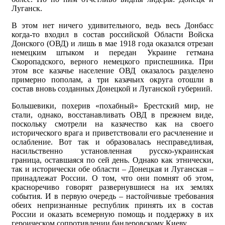
Луганск.
В этом нет ничего удивительного, ведь весь Донбасс
когда-то входил в состав российской Области Войска
Донского (ОВД) и лишь в мае 1918 года оказался отрезан
немецким штыком и передан Украине гетмана
Скоропадского, верного немецкого приспешника. При
этом все казачье население ОВД оказалось разделено
примерно пополам, а три казачьих округа отошли в
состав вновь созданных Донецкой и Луганской губерний.
Большевики, похерив «похабный» Брестский мир, не
стали, однако, восстанавливать ОВД в прежнем виде,
поскольку смотрели на казачество как на своего
исторического врага и приветствовали его расчленение и
ослабление. Вот так и образовалась несправедливая,
насильственно установленная русско-украинская
граница, оставшаяся по сей день. Однако как этнически,
так и исторически обе области – Донецкая и Луганская –
принадлежат России. О том, что они помнят об этом,
красноречиво говорят развернувшиеся на их землях
события. И в первую очередь – настойчивые требования
обеих непризнанные республик принять их в состав
России и оказать всемерную помощь и поддержку в их
героическом сопротивлении бандеровскому Киеву.