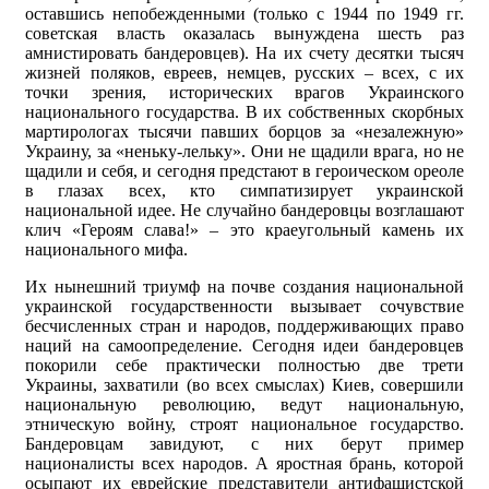
оставшись непобежденными (только с 1944 по 1949 гг.
советская власть оказалась вынуждена шесть раз
амнистировать бандеровцев). На их счету десятки тысяч
жизней поляков, евреев, немцев, русских – всех, с их
точки зрения, исторических врагов Украинского
национального государства. В их собственных скорбных
мартирологах тысячи павших борцов за «незалежную»
Украину, за «неньку-лельку». Они не щадили врага, но не
щадили и себя, и сегодня предстают в героическом ореоле
в глазах всех, кто симпатизирует украинской
национальной идее. Не случайно бандеровцы возглашают
клич «Героям слава!» – это краеугольный камень их
национального мифа.
Их нынешний триумф на почве создания национальной
украинской государственности вызывает сочувствие
бесчисленных стран и народов, поддерживающих право
наций на самоопределение. Сегодня идеи бандеровцев
покорили себе практически полностью две трети
Украины, захватили (во всех смыслах) Киев, совершили
национальную революцию, ведут национальную,
этническую войну, строят национальное государство.
Бандеровцам завидуют, с них берут пример
националисты всех народов. А яростная брань, которой
осыпают их еврейские представители антифашистской