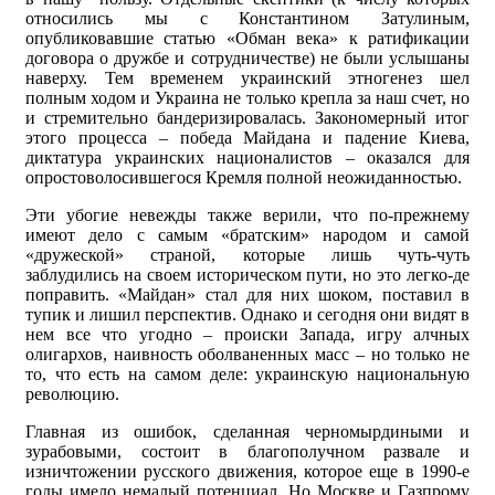
относились мы с Константином Затулиным,
опубликовавшие статью «Обман века» к ратификации
договора о дружбе и сотрудничестве) не были услышаны
наверху. Тем временем украинский этногенез шел
полным ходом и Украина не только крепла за наш счет, но
и стремительно бандеризировалась. Закономерный итог
этого процесса – победа Майдана и падение Киева,
диктатура украинских националистов – оказался для
опростоволосившегося Кремля полной неожиданностью.
Эти убогие невежды также верили, что по-прежнему
имеют дело с самым «братским» народом и самой
«дружеской» страной, которые лишь чуть-чуть
заблудились на своем историческом пути, но это легко-де
поправить. «Майдан» стал для них шоком, поставил в
тупик и лишил перспектив. Однако и сегодня они видят в
нем все что угодно – происки Запада, игру алчных
олигархов, наивность оболваненных масс – но только не
то, что есть на самом деле: украинскую национальную
революцию.
Главная из ошибок, сделанная черномырдиными и
зурабовыми, состоит в благополучном развале и
изничтожении русского движения, которое еще в 1990-е
годы имело немалый потенциал. Но Москве и Газпрому