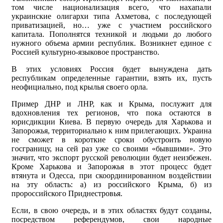
том числе национализация всего, что нахапали
украинские олигархи типа Ахметова, с последующей
приватизацией, но… уже с участием российского
капитала. Пополнятся техникой и людьми до любого
нужного объема армии республик. Возникнет единое с
Россией культурно-языковое пространство.
В этих условиях Россия будет вынуждена дать
республикам определенные гарантии, взять их, пусть
неофициально, под крылья своего орла.
Пример ДНР и ЛНР, как и Крыма, послужит для
вдохновления тех регионов, что пока остаются в
юрисдикции Киева. В первую очередь для Харькова и
Запорожья, территориально к ним прилегающих. Украина
не сможет в короткие сроки обустроить новую
госграницу, на сей раз уже со своими «бывшими». Это
значит, что экспорт русской революции будет неизбежен.
Кроме Харькова и Запорожья в этот процесс будет
втянута и Одесса, при скоординированном воздействии
на эту область: а) из российского Крыма, б) из
пророссийского Приднестровья.
Если, в свою очередь, и в этих областях будут созданы,
посредством референдумов, свои народные