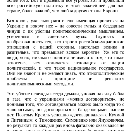
более того. Вот и прозевали все угрозы, вот и провалили
всю российскую политику в этой важнейшей для нас
стране, более важной, чем любая другая страна Европы.
Вся кровь, уже льющаяся и еще имеющая пролиться на
Украине и вокруг нее – на совести тупых и бездарных
чинуш с их убогим политэкономическим мышлением,
усвоенным в советских вузах. Глупость и
необразованность тех, кто строил российско-украинские
отношения с нашей стороны, настолько велика и
разительна, что превышает всякое вероятие. Уж эти-то
люди, ясно, никакого понятия не имели о том, что такое
этногенез, чем отличается этнонация от нации
политической, и что такое национальное государство.
Они не знают и не желают знать, что этнополитические
проблемы в принципе не решаются
политэкономическими методами.
Эти убогие невежды всегда думали, уповая на силу бабла
и газа, что с украинцами «можно договориться», не
понимая того, что договариваться можно было когда-то с
малороссами, но договориться с бандеровцами шансов
нет. Поэтому Кремль успешно «договаривался» с Кучмой
и Литвиным, с Тимошенко, Симоненко или Януковичем,
но результат-то каждый раз вновь фатально оказывался не
в нашу пользу. Отдельные скептики (к числу которых