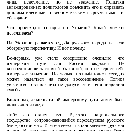
лишь недоумение, но не уважение. Попытки
ангажированных политологов объяснить его и оправдать
дипломатическими и экономическими аргументами не
убеждают.
Что происходит сегодня на Украине? Какой момент
переживаем?
На Украине решается судьба русского народа на всю
обозримую перспективу. И вот почему.
Во-первых, уже стало совершенно очевидно, что
имперский путь для России закрылся. Не
воссоединившись со всей Украиной, она не вернет себе
имперское значение. Но только полный идиот сегодня
может надеяться на такое воссоединение. Логика
украинского этногенеза не допускает и тени подобной
судьбы.
Во-вторых, альтернативой имперскому пути может быть
лишь одно из двух.
Либо ею станет путь Русского национального
государства, сопровождающийся перезапуском русского
(не «российского»!) этногенеза и становлением русской
нации. В этом случае единство русского народа будет