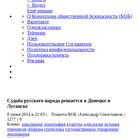
» Видео
Ещё раньше
О Концепции общественной безопасности (КОБ)
Вконтакте
Одноклассники
Telegram
Дзен
Пользовательское Соглашение
Политика конфиденциальности
Поддержка проекта
Реклама
Судьба русского народа решается в Донецке и
Луганске
8 июня 2014 в 22:03
|
Планета-КОБ
|
Александр Севастьянов
|
1277
|
0
Ключи:
революции
этнография
культура
идеологии
история
терроризм
оборона
статистика
государственное управление
дипломатия