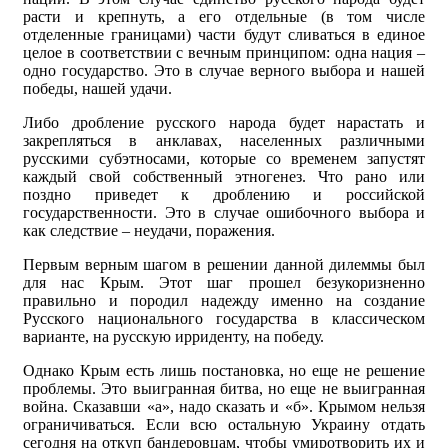
расти и крепнуть, а его отдельные (в том числе
отделенные границами) части будут сливаться в единое
целое в соответствии с вечным принципом: одна нация –
одно государство. Это в случае верного выбора и нашей
победы, нашей удачи.
Либо дробление русского народа будет нарастать и
закрепляться в анклавах, населенных различными
русскими субэтносами, которые со временем запустят
каждый свой собственный этногенез. Что рано или
поздно приведет к дроблению и российской
государственности. Это в случае ошибочного выбора и
как следствие – неудачи, поражения.
Первым верным шагом в решении данной дилеммы был
для нас Крым. Этот шаг прошел безукоризненно
правильно и породил надежду именно на создание
Русского национального государства в классическом
варианте, на русскую ирриденту, на победу.
Однако Крым есть лишь постановка, но еще не решение
проблемы. Это выигранная битва, но еще не выигранная
война. Сказавши «а», надо сказать и «б». Крымом нельзя
ограничиваться. Если всю остальную Украину отдать
сегодня на откуп бандеровцам, чтобы умиротворить их и