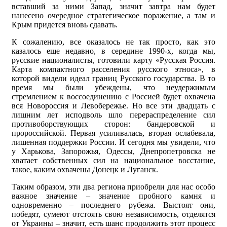
вставший за ними Запад, значит завтра нам будет
нанесено очередное стратегическое поражение, а там и
Крым придется вновь сдавать.
К сожалению, все оказалось не так просто, как это
казалось еще недавно, в середине 1990-х, когда мы,
русские националисты, готовили карту «Русская Россия.
Карта компактного расселения русского этноса», в
которой видели идеал границ Русского государства. В то
время мы были убеждены, что неудержимым
стремлением к воссоединению с Россией будет охвачена
вся Новороссия и Левобережье. Но все эти двадцать с
лишним лет исподволь шло перераспределение сил
противоборствующих сторон: бандеровской и
пророссийской. Первая усиливалась, вторая ослабевала,
лишенная поддержки России. И сегодня мы увидели, что
у Харькова, Запорожья, Одессы, Днепропетровска не
хватает собственных сил на национальное восстание,
такое, каким охвачены Донецк и Луганск.
Таким образом, эти два региона приобрели для нас особо
важное значение – значение пробного камня и
одновременно – последнего рубежа. Выстоят они,
победят, сумеют отстоять свою независимость, отделятся
от Украины – значит, есть шанс продолжить этот процесс