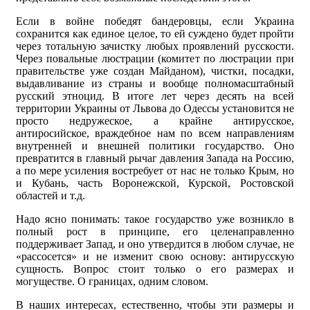
Если в войне победят бандеровцы, если Украина
сохранится как единое целое, то ей суждено будет пройти
через тотальную зачистку любых проявлений русскости.
Через повальные люстрации (комитет по люстрации при
правительстве уже создан Майданом), чистки, посадки,
выдавливание из страны и вообще полномасштабный
русский этноцид. В итоге лет через десять на всей
территории Украины от Львова до Одессы установится не
просто недружеское, а крайне антирусское,
антиросийское, враждебное нам по всем направлениям
внутренней и внешней политики государство. Оно
превратится в главный рычаг давления Запада на Россию,
а по мере усиления востребует от нас не только Крым, но
и Кубань, часть Воронежской, Курской, Ростовской
областей и т.д.
Надо ясно понимать: такое государство уже возникло в
полный рост в принципе, его целенаправленно
поддерживает Запад, и оно утвердится в любом случае, не
«рассосется» и не изменит свою основу: антирусскую
сущность. Вопрос стоит только о его размерах и
могуществе. О границах, одним словом.
В наших интересах, естественно, чтобы эти размеры и