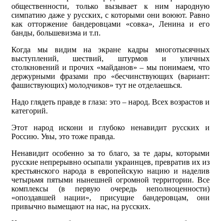
общественности, только вызывает к ним народную
симпатию даже у русских, с которыми они воюют. Равно
как отторжение бандеровцами «совка», Ленина и его
банды, большевизма и т.п.
Когда мы видим на экране кадры многотысячных
выступлений, шествий, штурмов и уличных
столкновений и прочих «майданов» – мы понимаем, что
держурными фразами про «бесчинствующих (вариант:
фашиствующих) молодчиков» тут не отделаешься.
Надо глядеть правде в глаза: это – народ. Всех возрастов и
категорий.
Этот народ искони и глубоко ненавидит русских и
Россию. Увы, это тоже правда.
Ненавидит особенно за то благо, за те дары, которыми
русские непрерывно осыпали украинцев, превратив их из
крестьянского народа в европейскую нацию и наделив
четырьмя пятыми нынешней огромной территории. Все
комплексы (в первую очередь неполноценности)
«опоздавшей нации», присущие бандеровцам, они
привычно вымещают на нас, на русских.