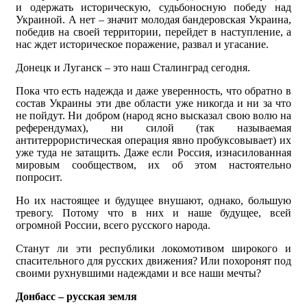
и одержать историческую, судьбоносную победу над
Украиной. А нет – значит молодая бандеровская Украина,
победив на своей территории, перейдет в наступление, а
нас ждет историческое поражение, развал и угасание.
Донецк и Луганск – это наш Сталинград сегодня.
Пока что есть надежда и даже уверенность, что обратно в
состав Украины эти две области уже никогда и ни за что
не пойдут. Ни добром (народ ясно высказал свою волю на
референдумах), ни силой (так называемая
антитеррористическая операция явно пробуксовывает) их
уже туда не затащить. Даже если Россия, изнасилованная
мировым сообществом, их об этом настоятельно
попросит.
Но их настоящее и будущее внушают, однако, большую
тревогу. Потому что в них и наше будущее, всей
огромной России, всего русского народа.
Станут ли эти республики локомотивом широкого и
спасительного для русских движения? Или похоронят под
своими рухнувшими надеждами и все наши мечты?
Донбасс – русская земля