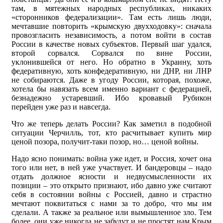
там, в мятежных народных республиках, никаких
«сторонников федерализации». Там есть лишь люди,
мечтавшие повторить «крымскую двухходовку»: сначала
провозгласить независимость, а потом войти в состав
России в качестве новых субъектов. Первый шаг удался,
второй сорвался. Сорвался по вине России,
уклонившейся от него. Но обратно в Украину, хоть
федеративную, хоть конфедеративную, ни ДНР, ни ЛНР
не собираются. Даже в угоду России, которая, похоже,
хотела бы навязать всем именно вариант с федерацией,
безнадежно устаревший. Ибо кровавый Рубикон
перейден уже раз и навсегда.
Что же теперь делать России? Как заметил в подобной
ситуации Черчилль, тот, кто расчитывает купить мир
ценой позора, получит-таки позор, но… ценой войны.
Надо ясно понимать: война уже идет, и Россия, хочет она
того или нет, в ней уже участвует. И бандеровцы – надо
отдать должное ясности и недвусмысленности их
позиции – это открыто признают, ибо давно уже считают
себя в состоянии войны с Россией, давно и страстно
мечтают поквитаться с нами за то добро, что мы им
сделали. А также за реальное или вымышленное зло. Тем
более, они уже никогда не забудут и не простят нам Крым