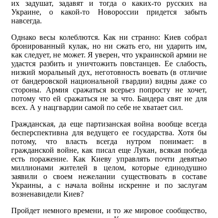
их задушат, задавят и тогда о каких-то русских на
Украине, о какой-то Новороссии придется забыть
навсегда.
Однако весы колеблются. Как ни странно: Киев собрал
бронированный кулак, но ни сжать его, ни ударить им,
как следует, не может. Я уверен, что украинской армии не
удастся разбить и уничтожить повстанцев. Ее слабость,
низкий моральный дух, неготовность воевать (в отличие
от бандеровской национальной гвардии) видны даже со
стороны. Армия сражаться всерьез попросту не хочет,
потому что ей сражаться не за что. Бандера свят не для
всех. А у нацгвардии самой по себе не хватает сил.
Гражданская, да еще партизанская война вообще всегда
бесперспективна для ведущего ее государства. Хотя бы
потому, что власть всегда нутром понимает: в
гражданской войне, как писал еще Лукан, всякая победа
есть поражение. Как Киеву управлять почти девятью
миллионами жителей в целом, которые единодушно
заявили о своем нежелании существовать в составе
Украины, а с начала войны искренне и по заслугам
возненавидели Киев?
Пройдет немного времени, и то же мировое сообщество,