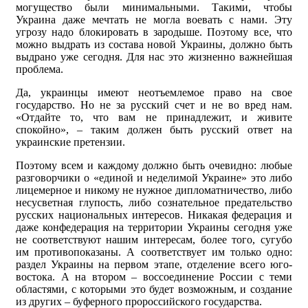
могущество были минимальными. Такими, чтобы
Украина даже мечтать не могла воевать с нами. Эту
угрозу надо блокировать в зародыше. Поэтому все, что
можно выдрать из состава новой Украины, должно быть
выдрано уже сегодня. Для нас это жизненно важнейшая
проблема.
Да, украинцы имеют неотъемлемое право на свое
государство. Но не за русский счет и не во вред нам.
«Отдайте то, что вам не принадлежит, и живите
спокойно», – таким должен быть русский ответ на
украинские претензии.
Поэтому всем и каждому должно быть очевидно: любые
разговорчики о «единой и неделимой Украине» это либо
лицемерное и никому не нужное дипломатничество, либо
несусветная глупость, либо сознательное предательство
русских национальных интересов. Никакая федерация и
даже конфедерация на территории Украины сегодня уже
не соответствуют нашим интересам, более того, сугубо
им противопоказаны. А соответствует им только одно:
раздел Украины на первом этапе, отделение всего юго-
востока. А на втором – воссоединение России с теми
областями, с которыми это будет возможным, и создание
из других – буферного пророссийского государства.