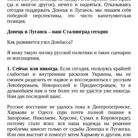
(да и многое другое), нечего и надеяться. Отказываясь
сегодня поддержать Донецк и Луганск, мы лишаем себя
победной перспективы, это чисто капитулянтская
позиция.
Донецк и Луганск – наш Сталинград сегодня
Как развяжется узел Донбасса?
Я вижу такую логику русской политики и такие сценарии
ее воплощения.
1. Сейчас или никогда.
Если сегодня, пользуясь крайней
слабостью и внутренним расколом Украины, мы не
сможем разделить ее надвое и воссоединиться с русским
Левобережьем, Новороссией и Приднестровьем, то в
дальнейшем нам и тем более это не удастся уже никогда.
Нам дан последний шанс.
Русское восстание не удалось пока в Днепропетровске,
Харькове и Одессе (при почти полной тишине в
Запорожье, Николаеве, Херсоне, Сумах и Кировограде),
поэтому стало ясно: вся наша надежда на решение
проблемы зависит только от судьбы Донецка и Луганска.
Или они выстоят и помогут затем Харькову и другим, или