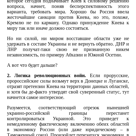
которое сегодня подначивает Киев к силовому решению
вопроса, начнет, поняв бесперспективность этого
варианта, требовать мира. Хорошо бы Россия ввела
жесточайшие санкции против Киева, но это, похоже,
Кремлю не по карману. Однако принуждение Киева к
миру так или иначе должно состояться.
Но ни силой, ни миром восставшие области уже не
удержать в составе Украины и не вернуть обратно. ДНР и
ЛНР получат-таки свою не признанную никем
независимость, по примеру Абхазии и Южной Осетии.
А вот что будет дальше?
2. Логика революционных войн.
Если прорусские,
пророссийские силы возьмут верх в Донецке и Луганске,
отразят претензии Киева на территории данных областей,
и хотя бы де-факто утвердят свой суверенный статус, тут
начнется самое интересное.
Разумеется, соответствующий отрезок нынешней
украино-российской границы перестанет
контролироваться Украиной. Это приведет к
немедленному фактическому включению обеих областей
в экономику России (или даже юридическому – в
Таможенный союз). Произойдет перезапуск экономики, в