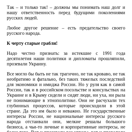
Так – и только так! – должны мы понимать наш долг и
нашу ответственность перед будущими поколениями
русских людей.
Любое другое решение – есть предательство своего
русского народа.
К черту старые грабли!
Надо честно признать: за истекшие с 1991 года
десятилетия наши политики и дипломаты прошляпили,
прозевали Украину.
Все могло бы быть не так трагично, не так кроваво, не так
необратимо и фатально, без таких тяжелых последствий
для экономики и имиджа России. Но у руля как в самой
России, так и в российском посольстве и консульствах на
Украине и в Крыму сидели и сидят люди, ни уха, ни рыла
не понимающие в этнополитике. Они не расчухали тех
глубинных процессов, которые происходили в этой
стране. Да это им было и неважно. Не государственные
интересы России, не национальные интересы русского
народа отстаивали они, мелкие решалы большого
бизнеса, а чьи-то личные и корпоративные интересы, не