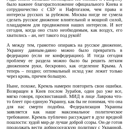
было важнее благорасположение официального Киева и
сотрудничество с СБУ и Нафтогазом, чем права и
интересы русских за рубежом. Москва нигде не сумела
сделать русское движение влиятельной и мощной силой,
плацдармом для продвижения наших интересов. И вот
сегодня, когда оно стало необходимым, как воздух, его
хватились – ан, нет такого под рукой!
А между тем, грамотно опираясь на русское движение,
Украину давным-давно можно было превратить в
федерацию (если не конфедерацию). И тогда сегодня
проблему ее раздела можно было бы решить легким
движением руки, бескровно, как отделение Крыма. А
теперь – поздно; оптимальный исход уже лежит только
через кровь, причем большую.
Ныне, похоже, Кремль намерен повторить свои ошибки.
Возвращен в Киев послом Зурабов, один раз уже все,
мягко говоря, просвиставший. МИД в лице Лаврова что-
то блеет про единую Украину, как бы не понимая, что она
для нас смерти подобна. Федерализация Украины
заявляется как наше максимальное политическое
требование. Кремль публично рассуждает в духе вредной
пошлости: худой мир-де лучше доброй ссоры. Он-де готов
продолжать вести добрососедскую политику с Украиной,