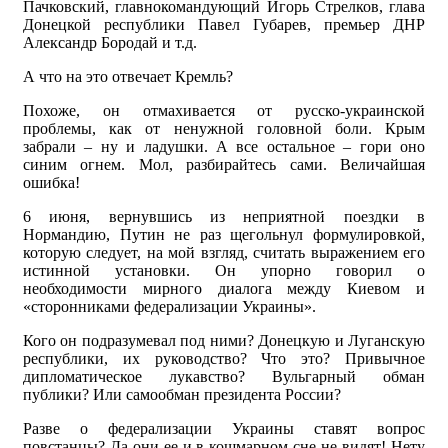
Пачковский, главнокомандующий Игорь Стрелков, глава
Донецкой республики Павел Губарев, премьер ДНР
Александр Бородай и т.д.
А что на это отвечает Кремль?
Похоже, он отмахивается от русско-украинской
проблемы, как от ненужной головной боли. Крым
забрали – ну и ладушки. А все остальное – гори оно
синим огнем. Мол, разбирайтесь сами. Величайшая
ошибка!
6 июня, вернувшись из неприятной поездки в
Нормандию, Путин не раз щегольнул формулировкой,
которую следует, на мой взгляд, считать выражением его
истинной установки. Он упорно говорил о
необходимости мирного диалога между Киевом и
«сторонниками федерализации Украины».
Кого он подразумевал под ними? Донецкую и Луганскую
республики, их руководство? Что это? Привычное
дипломатическое лукавство? Вульгарный обман
публики? Или самообман президента России?
Разве о федерализации Украины ставят вопрос
повстанцы? Да они ее и в кошмарном сне не видят! Нету