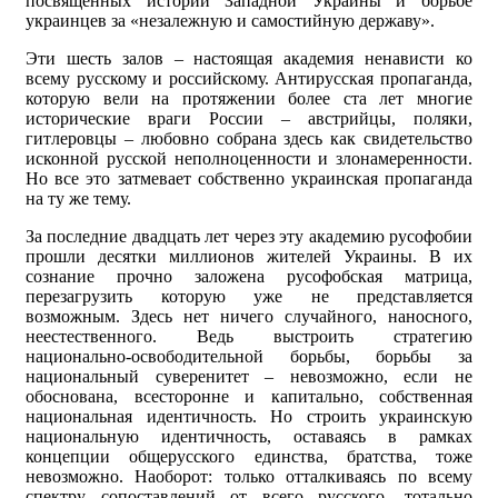
посвященных истории Западной Украины и борьбе
украинцев за «незалежную и самостийную державу».
Эти шесть залов – настоящая академия ненависти ко
всему русскому и российскому. Антирусская пропаганда,
которую вели на протяжении более ста лет многие
исторические враги России – австрийцы, поляки,
гитлеровцы – любовно собрана здесь как свидетельство
исконной русской неполноценности и злонамеренности.
Но все это затмевает собственно украинская пропаганда
на ту же тему.
За последние двадцать лет через эту академию русофобии
прошли десятки миллионов жителей Украины. В их
сознание прочно заложена русофобская матрица,
перезагрузить которую уже не представляется
возможным. Здесь нет ничего случайного, наносного,
неестественного. Ведь выстроить стратегию
национально-освободительной борьбы, борьбы за
национальный суверенитет – невозможно, если не
обоснована, всесторонне и капитально, собственная
национальная идентичность. Но строить украинскую
национальную идентичность, оставаясь в рамках
концепции общерусского единства, братства, тоже
невозможно. Наоборот: только отталкиваясь по всему
спектру сопоставлений от всего русского, тотально