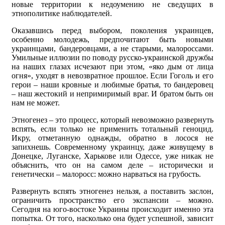
новые территории к недоумению не сведущих в
этнополитике наблюдателей.
Оказавшись перед выбором, поколения украинцев,
особенно молодежь, предпочитают быть новыми
украинцами, бандеровцами, а не старыми, малороссами.
Умильные иллюзии по поводу русско-украинской дружбы
на наших глазах исчезают при этом, «яко дым от лица
огня», уходят в невозвратное прошлое. Если Гоголь и его
герои – наши кровные и любимые братья, то бандеровец
– наш жестокий и непримиримый враг. И братом быть он
нам не может.
Этногенез – это процесс, который невозможно развернуть
вспять, если только не применить тотальный геноцид.
Икру, отметанную однажды, обратно в лосося не
запихнешь. Современному украинцу, даже живущему в
Донецке, Луганске, Харькове или Одессе, уже никак не
объяснить, что он на самом деле – исторически и
генетически – малоросс: можно нарваться на грубость.
Развернуть вспять этногенез нельзя, а поставить заслон,
ограничить пространство его экспансии – можно.
Сегодня на юго-востоке Украины происходит именно эта
попытка. От того, насколько она будет успешной, зависит