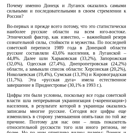
Почему именно Донецк и Луганск оказались самыми
сильными и последовательными в своем стремлении к
России?
Во-первых и прежде всего потому, что это статистически
наиболее русские области на всем юго-востоке.
Этнический фактор, как известно, – важнейший резерв
сознательной силы, стойкости и мужества. По последней
советской переписи 1989 года в Донецкой области
русские составляли 43,6% населения, в Луганской –
44,8%. Далее шли Харьковская (33,2%), Запорожская
(32,0%), Одесская (27,4%), Днепропетровская (24,2%)
области, а замыкали список области: Херсонская (20,2%),
Николаевская (19,4%), Сумская (13,3%) и Кировоградская
(11,7%). Эта «русская дуга» имела естественное
завершение в Приднестровье (30,1% в 1993 г.).
Цифры эти были условны, поскольку все годы советской
власти шла непрерывная украинизация («коренизация»)
населения, в результате которой в украинцы оказались
записаны многие русские. Сегодня все цифры еще
изменились в сторону уменьшения опять-таки по той же
причине. Поэтому для нас они – лишь показатель
относительной русскости того или иного региона, не
более. Но по ним отчетливо видны лидеры: Донецк и