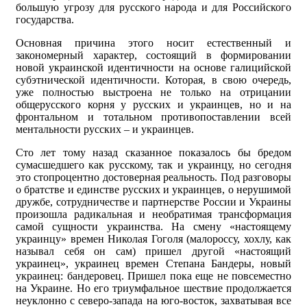
большую угрозу для русского народа и для Российского
государства.
Основная причина этого носит естественный и
закономерный характер, состоящий в формировании
новой украинской идентичности на основе галицийской
субэтнической идентичности. Которая, в свою очередь,
уже полностью выстроена не только на отрицании
общерусского корня у русских и украинцев, но и на
фронтальном и тотальном противопоставлении всей
ментальности русских – и украинцев.
Сто лет тому назад сказанное показалось бы бредом
сумасшедшего как русскому, так и украинцу, но сегодня
это стопроцентно достоверная реальность. Под разговоры
о братстве и единстве русских и украинцев, о нерушимой
дружбе, сотрудничестве и партнерстве России и Украины
произошла радикальная и необратимая трансформация
самой сущности украинства. На смену «настоящему
украинцу» времен Николая Гоголя (малороссу, хохлу, как
называл себя он сам) пришел другой «настоящий
украинец», украинец времен Степана Бандеры, новый
украинец: бандеровец. Пришел пока еще не повсеместно
на Украине. Но его триумфальное шествие продолжается
неуклонно с северо-запада на юго-восток, захватывая все