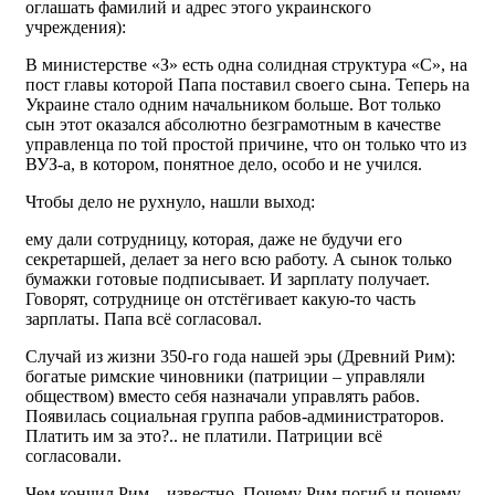
оглашать фамилий и адрес этого украинского
учреждения):
В министерстве «З» есть одна солидная структура «С», на
пост главы которой Папа поставил своего сына. Теперь на
Украине стало одним начальником больше. Вот только
сын этот оказался абсолютно безграмотным в качестве
управленца по той простой причине, что он только что из
ВУЗ-а, в котором, понятное дело, особо и не учился.
Чтобы дело не рухнуло, нашли выход:
ему дали сотрудницу, которая, даже не будучи его
секретаршей, делает за него всю работу. А сынок только
бумажки готовые подписывает. И зарплату получает.
Говорят, сотруднице он отстёгивает какую-то часть
зарплаты. Папа всё согласовал.
Случай из жизни 350-го года нашей эры (Древний Рим):
богатые римские чиновники (патриции – управляли
обществом) вместо себя назначали управлять рабов.
Появилась социальная группа рабов-администраторов.
Платить им за это?.. не платили. Патриции всё
согласовали.
Чем кончил Рим – известно. Почему Рим погиб и почему