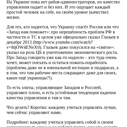
На Украине пока нет рабов-администраторов, но качество
управления падает и без них. И это ощущает каждый
простой человек на себе, на своём уровне (качестве)
жизни.
Для тех, кто надеется, что Украину спасёт Россия или что
«Запад нам поможет»: про нерешённость проблем РФ в
частности и ТС в целом уже официально сказал Глазьев в
декабре 2013 (http://www.youtube.com/watch?
v=8ijOW4ENeX0). Глазьев даже покусился на «святое»:
указал на роль ЦБ в уничтожении экономического роста.
Про Запад говорить уже как-то надоело – кто туда очень
хочет, может поехать и остаться пожить-поработать
(проблема даже не в ювенальной юстиции и пидарасах, а
в том, что там рабочие места сокращают даже для своих,
какие ещё украинцы?!).
То есть элиты, управляющие Западом и Россией,
управляют плохо, и есть устойчивая тенденция падения
качества управления и там и там.
Что делать? Коротко: каждому учиться управлять лучше,
чем сейчас управляют нами.
Подробнее: каждому учиться управлять собой и своим