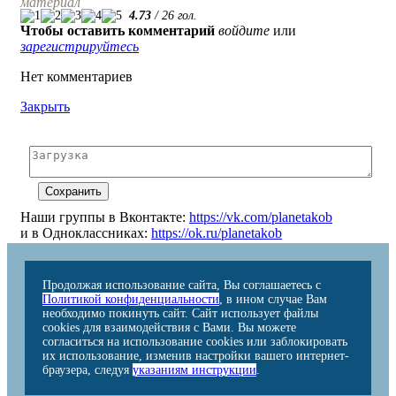
материал
4.73
/
26
гол.
Чтобы оставить комментарий
войдите
или
зарегистрируйтесь
Нет комментариев
Закрыть
Наши группы в Вконтакте:
https://vk.com/planetakob
и в Одноклассниках:
https://ok.ru/planetakob
Продолжая использование сайта, Вы соглашаетесь с
Политикой конфиденциальности
, в ином случае Вам
необходимо покинуть сайт. Сайт использует файлы
cookies для взаимодействия с Вами. Вы можете
согласиться на использование cookies или заблокировать
их использование, изменив настройки вашего интернет-
браузера, следуя
указаниям инструкции
.