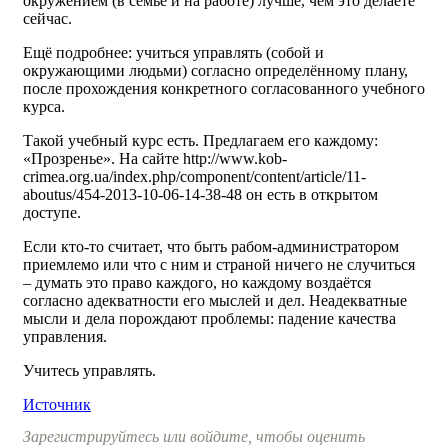
окружением (в семье и на работе) лучше, чем это делаете
сейчас.
Ещё подробнее: учиться управлять (собой и
окружающими людьми) согласно определённому плану,
после прохождения конкретного согласованного учебного
курса.
Такой учебный курс есть. Предлагаем его каждому:
«Прозренье». На сайте http://www.kob-
crimea.org.ua/index.php/component/content/article/11-
aboutus/454-2013-10-06-14-38-48 он есть в открытом
доступе.
Если кто-то считает, что быть рабом-администратором
приемлемо или что с ним и страной ничего не случиться
– думать это право каждого, но каждому воздаётся
согласно адекватности его мыслей и дел. Неадекватные
мысли и дела порождают проблемы: падение качества
управления.
Учитесь управлять.
Источник
Зарегистрируйтесь или войдите, чтобы оценить