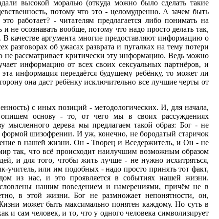
дали высокой моралью (откуда можно было сделать такие
вственность, потому что это - целомудренно. А зачем быть
 это работает? - читателям предлагается либо понимать на
и не осознавать вообще, потому что надо просто делать так,
. В качестве аргумента многие предоставляют информацию о
ех разговорах об ужасах разврата и пугалках на тему потери
о не рассматривает критически эту информацию. Ведь можно
учает информацию от всех своих сексуальных партнёров, и
 эта информация передаётся будущему ребёнку, то может ли
сторону она даст ребёнку исключительно все лучшие черты от
енность) с иных позиций - методологических. И, для начала,
опишем основу - то, от чего мы в своих рассуждениях
ву мысленного дерева мы предлагаем такой образ: Бог - не
 формой шизофрении. И уж, конечно, не бородатый старичок
ление в нашей жизни. Он - Творец и Вседержитель, и Он - не
мир так, что всё происходит наилучшим возможным образом
юдей, и для того, чтобы жить лучше - не нужно исхитряться,
к-учитель, или им подобных - надо просто принять тот факт,
дом из нас, и это проявляется в событиях нашей жизни.
условлены нашим поведением и намерениями, причём не в
тно, в этой жизни. Бог не размножает непонятности, он,
 Жизни может быть максимально понятен каждому. Но суть в
как и сам человек, и то, что у одного человека символизирует