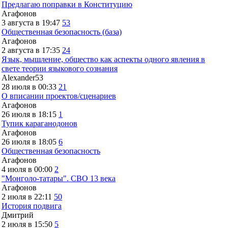
Предлагаю поправки в Конституцию
Агафонов
3 августа в 19:47
53
Общественная безопасность (база)
Агафонов
2 августа в 17:35
24
Язык, мышление, общество как аспекты одного явления в
свете теории языкового сознания
Alexander53
28 июля в 00:33
21
О вписании проектов/сценариев
Агафонов
26 июля в 18:15
1
Тупик караганодонов
Агафонов
26 июля в 18:05
6
Общественная безопасность
Агафонов
4 июля в 00:00
2
"Монголо-татары". СВО 13 века
Агафонов
2 июля в 22:11
50
История подвига
Дмитрий
2 июля в 15:50
5