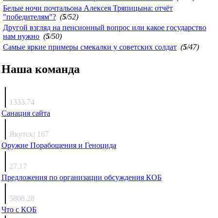
Белые ночи почтальона Алексея Тряпицына: отчёт
"победителям"?
(
5
/52)
Другой взгляд на пенсионный вопрос или какое государство
нам нужно
(
5
/50)
Самые яркие примеры смекалки у советских солдат
(
5
/47)
Наша команда
Агафонов
1333.74
Санация сайта
Каиргали
Якутск
|
167
Оружие Порабощения и Геноцида
Михаил Михайлович
27.17
Предложения по организации обсуждения КОБ
Люкин
5808.28
Что с КОБ