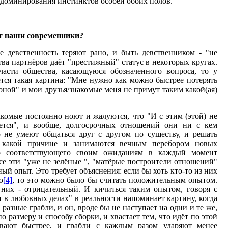
 доминирования инстинктов особей обоих полов.
ют наши современники?
е девственность теряют рано, и быть девственником - "не
ва партнёров даёт "престижный" статус в некоторых кругах.
части общества, касающуюся обозначенного вопроса, то у
тся такая картина: "Мне нужно как можно быстрее потерять
роной" и мои друзья/знакомые меня не примут таким какой(ая)
акомые постоянно ноют и жалуются, что "И с этим (этой) не
ается", и вообще, долгосрочных отношений они ни с кем
о не умеют общаться друг с другом по существу, и решать
 какой причине и занимаются вечным перебором новых
о соответствующего своим ожиданиям в каждый момент
все эти "уже не зелёные ", "матёрые построители отношений"
й опыт. Это требует объяснения: если бы хоть кто-то из них
ю
[4]
, то это можно было бы считать положительным опытом.
 них - отрицательный. И кичиться таким опытом, говоря с
н в любовных делах" в реальности напоминает картину, когда
 разные грабли, и он, вроде бы не наступает на одни и те же,
по размеру и способу сборки, и хвастает тем, что идёт по этой
вают быстрее, и грабли с каждым разом ударяют менее