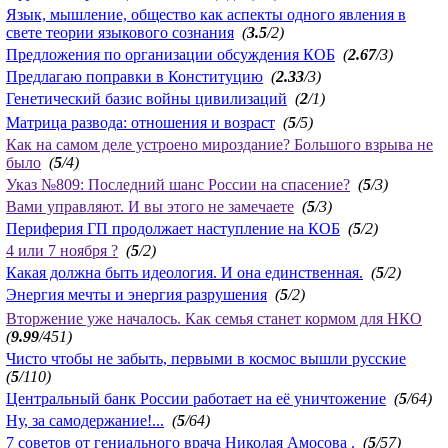
Язык, мышление, общество как аспекты одного явления в
свете теории языкового сознания
(
3.5
/2)
Предложения по организации обсуждения КОБ
(
2.67
/3)
Предлагаю поправки в Конституцию
(
2.33
/3)
Генетический базис войны цивилизаций
(
2
/1)
Матрица развода: отношения и возраст
(
5
/5)
Как на самом деле устроено мироздание? Большого взрыва не
было
(
5
/4)
Указ №809: Последний шанс России на спасение?
(
5
/3)
Вами управляют. И вы этого не замечаете
(
5
/3)
Периферия ГП продолжает наступление на КОБ
(
5
/2)
4 или 7 ноября ?
(
5
/2)
Какая должна быть идеология. И она единственная.
(
5
/2)
Энергия мечты и энергия разрушения
(
5
/2)
Вторжение уже началось. Как семья станет кормом для НКО
(
9.99
/451)
Чисто чтобы не забыть, первыми в космос вышли русские
(
5
/110)
Центральный банк России работает на её уничтожение
(
5
/64)
Ну, за самодержание!...
(
5
/64)
7 советов от гениального врача Николая Амосова .
(
5
/57)