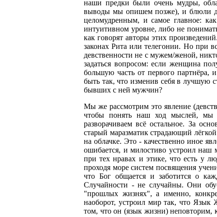
наши предки были очень мудры, обла
выводы мы опишем позже), и блюли де
целомудренным, и самое главное: как
интуитивном уровне, либо не понимать 
как говорят авторы этих произведений
законах Рита или телегонии. Но при вс
девственности не с мужем/женой, никт
задаться вопросом: если женщина пол
большую часть от первого партнёра, и
быть так, что изменив себя в лучшую 
бывших с ней мужчин?
Мы же рассмотрим это явление (девств
чтобы понять наш ход мыслей, мы 
разворачиваем всё остальное. За осно
старый маразматик страдающий лёгкой
на облачке. Это - качественно иное яв
ошибается, и милостиво устроил наш 
при тех нравах и этике, что есть у л
проходя море систем посвящения учени
что Бог общается и заботится о каж
Случайности - не случайны. Они об
"прошлых жизнях", а именно, конкре
наоборот, устроил мир так, что Язык
том, что он (язык жизни) неповторим, 