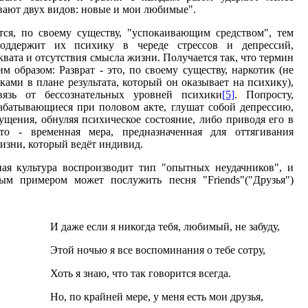
ывают двух видов: новые и мои любимые".
тся, по своему существу, "успокаивающим средством", тем
поддержит их психику в череде стрессов и депрессий,
вата и отсутствия смысла жизни. Получается так, что термин
 образом: Разврат - это, по своему существу, наркотик (не
ми в плане результата, который он оказывает на психику),
язь от бессознательных уровней психики
[5]
. Попросту,
батывающиеся при половом акте, глушат собой депрессию,
щения, обнуляя психическое состояние, либо приводя его в
это - временная мера, предназначенная для оттягивания
изни, который ведёт индивид.
ая культура воспроизводит тип "опытных неудачников", и
м примером может послужить песня "Friends"("Друзья")
И даже если я никогда тебя, любимый, не забуду,
Этой ночью я все воспоминания о тебе сотру,
Хоть я знаю, что так говорится всегда.
Но, по крайней мере, у меня есть мои друзья,