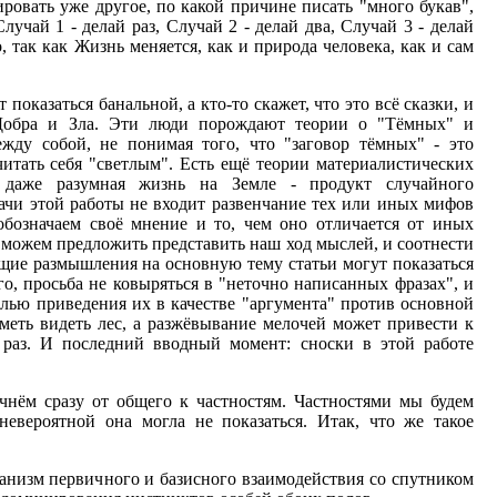
ировать уже другое, по какой причине писать "много букав",
лучай 1 - делай раз, Случай 2 - делай два, Случай 3 - делай
о, так как Жизнь меняется, как и природа человека, как и сам
показаться банальной, а кто-то скажет, что это всё сказки, и
 Добра и Зла. Эти люди порождают теории о "Тёмных" и
ду собой, не понимая того, что "заговор тёмных" - это
читать себя "светлым". Есть ещё теории материалистических
о даже разумная жизнь на Земле - продукт случайного
ачи этой работы не входит развенчание тех или иных мифов
обозначаем своё мнение и то, чем оно отличается от иных
 можем предложить представить наш ход мыслей, и соотнести
щие размышления на основную тему статьи могут показаться
о, просьба не ковыряться в "неточно написанных фразах", и
лью приведения их в качестве "аргумента" против основной
меть видеть лес, а разжёвывание мелочей может привести к
 раз. И последний вводный момент: сноски в этой работе
чнём сразу от общего к частностям. Частностями мы будем
невероятной она могла не показаться. Итак, что же такое
анизм первичного и базисного взаимодействия со спутником