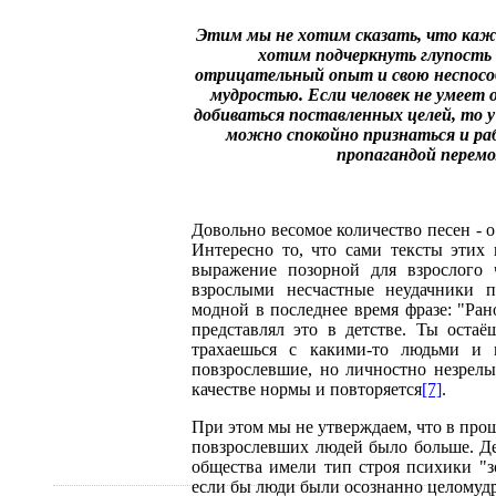
Этим мы не хотим сказать, что каж
хотим подчеркнуть глупость 
отрицательный опыт и свою неспос
мудростью. Если человек не умеет
добиваться поставленных целей, то у 
можно спокойно признаться и ра
пропагандой перемо
Довольно весомое количество песен - о 
Интересно то, что сами тексты этих 
выражение позорной для взрослого ч
взрослыми несчастные неудачники п
модной в последнее время фразе: "Ран
представлял это в детстве. Ты оста
трахаешься с какими-то людьми и 
повзрослевшие, но личностно незрелы
качестве нормы и повторяется
[7]
.
При этом мы не утверждаем, что в про
повзрослевших людей было больше. Д
общества имели тип строя психики "з
если бы люди были осознанно целомудр