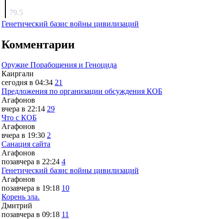
surov
79.5
Генетический базис войны цивилизаций
Комментарии
Оружие Порабощения и Геноцида
Каиргали
сегодня в 04:34
21
Предложения по организации обсуждения КОБ
Агафонов
вчера в 22:14
29
Что с КОБ
Агафонов
вчера в 19:30
2
Санация сайта
Агафонов
позавчера в 22:24
4
Генетический базис войны цивилизаций
Агафонов
позавчера в 19:18
10
Корень зла.
Дмитрий
позавчера в 09:18
11