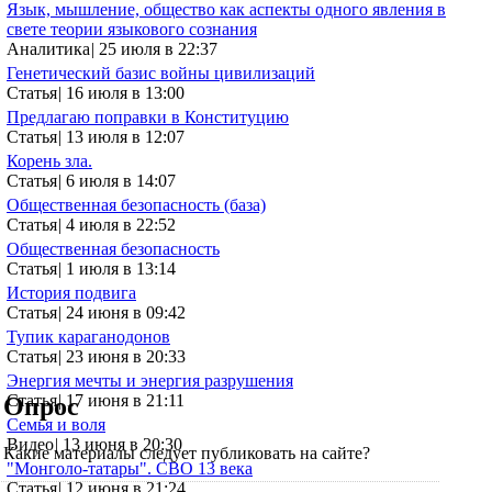
Язык, мышление, общество как аспекты одного явления в
свете теории языкового сознания
Аналитика
|
25 июля в 22:37
Генетический базис войны цивилизаций
Статья
|
16 июля в 13:00
Предлагаю поправки в Конституцию
Статья
|
13 июля в 12:07
Корень зла.
Статья
|
6 июля в 14:07
Общественная безопасность (база)
Статья
|
4 июля в 22:52
Общественная безопасность
Статья
|
1 июля в 13:14
История подвига
Статья
|
24 июня в 09:42
Тупик караганодонов
Статья
|
23 июня в 20:33
Энергия мечты и энергия разрушения
Статья
|
17 июня в 21:11
Опрос
Семья и воля
Видео
|
13 июня в 20:30
Какие материалы следует публиковать на сайте?
"Монголо-татары". СВО 13 века
Статья
|
12 июня в 21:24