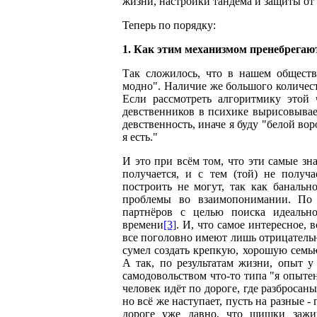
жизни, настройки тандема и защиты от
Теперь по порядку:
1. Как этим механизмом пренебрега
Так сложилось, что в нашем обществ
модно". Наличие же большого количест
Если рассмотреть алгоритмику этой 
девственников в психике вырисовывае
девственность, иначе я буду "белой во
я есть."
И это при всём том, что эти самые зн
получается, и с тем (той) не получ
построить не могут, так как банальн
проблемы во взаимопонимании. По
партнёров с целью поиска идеальн
времени
[3]
. И, что самое интересное, 
все поголовно имеют лишь отрицательны
сумел создать крепкую, хорошую семь
А так, по результатам жизни, опыт у
самодовольством что-то типа "я опыте
человек идёт по дороге, где разбросаны
но всё же наступает, пусть на разные - 
дороге уже давно, что шишки зажи