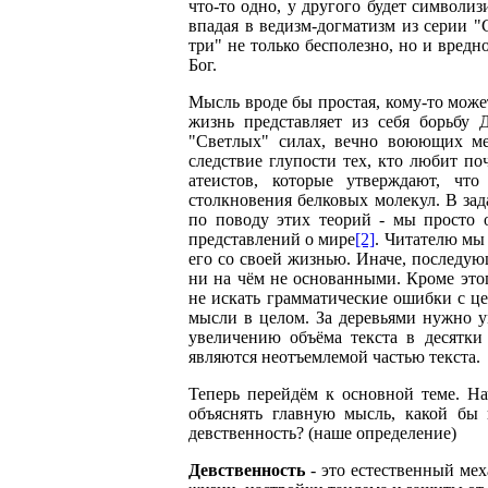
что-то одно, у другого будет символиз
впадая в ведизм-догматизм из серии "С
три" не только бесполезно, но и вредн
Бог.
Мысль вроде бы простая, кому-то может 
жизнь представляет из себя борьбу
"Светлых" силах, вечно воюющих меж
следствие глупости тех, кто любит по
атеистов, которые утверждают, чт
столкновения белковых молекул. В зад
по поводу этих теорий - мы просто 
представлений о мире
[2]
. Читателю мы
его со своей жизнью. Иначе, последую
ни на чём не основанными. Кроме этог
не искать грамматические ошибки с це
мысли в целом. За деревьями нужно у
увеличению объёма текста в десятки
являются неотъемлемой частью текста.
Теперь перейдём к основной теме. На
объяснять главную мысль, какой бы 
девственность? (наше определение)
Девственность
- это естественный мех