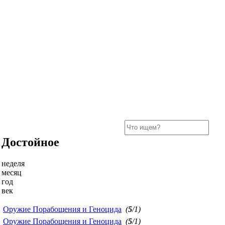
Достойное
неделя
месяц
год
век
Оружие Порабощения и Геноцида
(
5
/1)
Оружие Порабощения и Геноцида
(
5
/1)