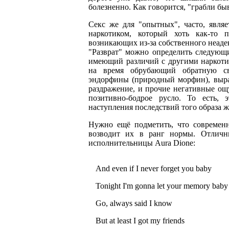
болезненно. Как говорится, "грабли б
Секс же для "опытных", часто, являе
наркотиком, который хоть как-то 
возникающих из-за собственного неадек
"Разврат" можно определить следующим
имеющий различий с другими наркотика
на время обрубающий обратную св
эндорфины (природный морфин), выра
раздражение, и прочие негативные ощу
позитивно-бодрое русло. То есть, 
наступления последствий того образа ж
Нужно ещё подметить, что современн
возводит их в ранг нормы. Отличны
исполнительницы Aura Dione:
And even if I never forget you baby
Tonight I'm gonna let your memory baby
Go, always said I know
But at least I got my friends