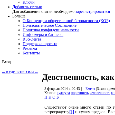
Ключи
Добавить статью
Для добавления статьи необходимо
зарегистрироваться
Больше
О Концепции общественной безопасности (КОБ)
Пользовательское Соглашение
Политика конфиденциальности
Информеры и баннеры
RSS-лента
Поддержка проекта
Реклама
Контакты
Вход
... в единстве сила ...
Девственность, как
3 февраля 2014 в 20:43
|
Емеля
|
Закон врем
Ключи:
культура
порочность
человечность
ми
П
К
О
Б
Существуют очень много статей по эт
ретроградству
[1]
и культу предков. Выр