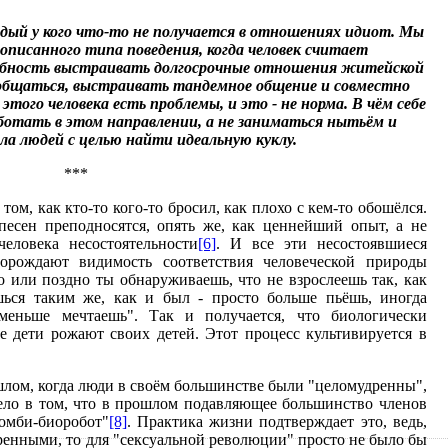
дый у кого что-то не получается в отношениях идиот. Мы
описанного типа поведения, когда человек считает
обность выстраивать долгосрочные отношения житейской
 общаться, выстраивать тандемное общение и совместно
этого человека есть проблемы, и это - не норма. В чём себе
ботать в этом направлении, а не заниматься нытьём и
ла людей с целью найти идеальную куклу.
***
том, как кто-то кого-то бросил, как плохо с кем-то обошёлся.
песен преподносятся, опять же, как ценнейший опыт, а не
еловека несостоятельности
[6]
. И все эти несостоявшиеся
орождают видимость соответствия человеческой природы
о или поздно ты обнаруживаешь, что не взрослеешь так, как
ёшься таким же, как и был - просто больше пьёшь, иногда
меньше мечтаешь". Так и получается, что биологически
е дети рожают своих детей. Этот процесс культивируется в
шлом, когда люди в своём большинстве были "целомудренны",
ело в том, что в прошлом подавляющее большинство членов
омби-биоробот"
[8]
. Практика жизни подтверждает это, ведь,
енными, то для "сексуальной революции" просто не было бы