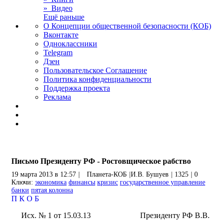
» Видео
Ещё раньше
О Концепции общественной безопасности (КОБ)
Вконтакте
Одноклассники
Telegram
Дзен
Пользовательское Соглашение
Политика конфиденциальности
Поддержка проекта
Реклама
Письмо Президенту РФ - Ростовщическое рабство
19 марта 2013 в 12:57
|
Планета-КОБ
|
И.В. Бушуев
|
1325
|
0
Ключи:
экономика
финансы
кризис
государственное управление
банки
пятая колонна
П
К
О
Б
Исх. № 1 от 15.03.13 Президенту РФ В.В.