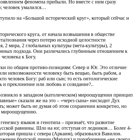
появлением феномена прибыли. Но вместе с ним сразу
о; человек умалился…
ступило на «Большой исторический круг», который сейчас и
торического круга, от начала возвышения в обществе
ыта/познания через потерю исходной целостности
 2 мира, 2 глобальных культуры (мета-культуры), 2
онных подхода. Они различались глубинным отношением к
человека к Богу.
ски по общим противо-позициям: Север и Юг. Это отличие
ли невозможности человеку быть вещью, быть рабом, а
то человек Богу: раб или сын; то есть онтологические
ь и преклонение или любовь и созидание?..
 возникло в западном (католическом) мироощущении принцип
славные» сказали же на это – «через сына» нисходит Дух
ь; может быть не думая об этом сохранении конкретно, но
у, мироощущению.
 генезису языков и генотипа – признаёт, что развитие
усской равнины. Шло на юг, отступая от ледников… Более 4-
 которая пришла с севера (Аркаим), образовался Вавилон.
тожение братской линии (Мардук) и порабощение «не своего