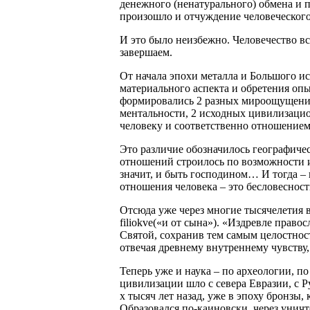
денежного (ненатурального) обмена и 
произошло и отчуждение человеческог
И это было неизбежно. Человечество в
завершаем.
От начала эпохи металла и Большого ис
материального аспекта и обретения оп
формировались 2 разных мироощущения,
ментальности, 2 исходных цивилизаци
человеку и соответственно отношением 
Это различие обозначилось географиче
отношений строилось по возможности и
значит, и быть господином… И тогда – к
отношения человека – это бесловесност
Отсюда уже через многие тысячелетия
filiokve(«и от сына»). «Издревле право
Святой, сохранив тем самым целостност
отвечая древнему внутреннему чувств
Теперь уже и наука – по археологии, по
цивилизации шло с севера Евразии, с Р
х тысяч лет назад, уже в эпоху бронзы,
Образовался по-каиновски, через унич