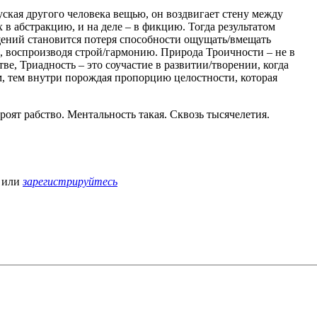
уская другого человека вещью, он воздвигает стену между
 в абстракцию, и на деле – в фикцию. Тогда результатом
ений становится потеря способности ощущать/вмещать
ю, воспроизводя строй/гармонию. Природа Троичности – не в
тве, Триадность – это соучастие в развитии/творении, когда
, тем внутри порождая пропорцию целостности, которая
роят рабство. Ментальность такая. Сквозь тысячелетия.
или
зарегистрируйтесь