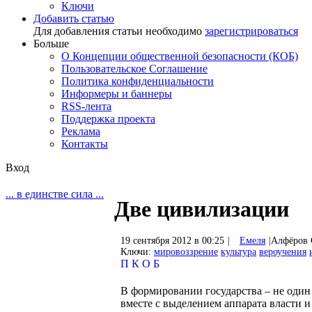
Ключи
Добавить статью
Для добавления статьи необходимо
зарегистрироваться
Больше
О Концепции общественной безопасности (КОБ)
Пользовательское Соглашение
Политика конфиденциальности
Информеры и баннеры
RSS-лента
Поддержка проекта
Реклама
Контакты
Вход
... в единстве сила ...
Две цивилизации
19 сентября 2012 в 00:25
|
Емеля
|
Алфёров 
Ключи:
мировоззрение
культура
вероучения
П
К
О
Б
В формировании государства – не один 
вместе с выделением аппарата власти 