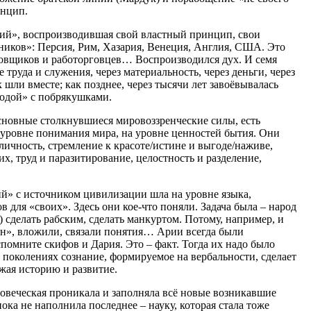
инцип.
ий», воспроизводившая свой властный принцип, свои
ников»: Персия, Рим, Хазария, Венеция, Англия, США. Это
овщиков и работорговцев… Воспроизводился дух. И семя
труда и служения, через материальность, через деньги, через
 шли вместе; как позднее, через тысячи лет завоёвывалась
водой» с побрякушками.
сновные столкнувшиеся мировоззренческие силы, есть
а уровне понимания мира, на уровне ценностей бытия. Они
уличность, стремление к красоте/истине и выгоде/наживе,
гих, труд и паразитирование, целостность и разделение,
й» с источником цивилизации шла на уровне языка,
 для «своих». Здесь они кое-что поняли. Задача была – народ
 сделать рабским, сделать манкуртом. Потому, например, и
ин», вложили, связали понятия… Арии всегда были
помните скифов и Дария. Это – факт. Тогда их надо было
в поколениях сознание, формируемое на вербальности, сделает
ажая историю и развитие.
ловеческая проникала и заполняла всё новые возникавшие
ока не наполнила последнее – науку, которая стала тоже