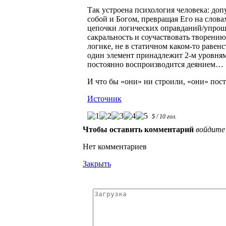
Так устроена психология человека: доп
собой и Богом, превращая Его на словах
цепочки логических оправданий/упрощ
сакральность и соучаствовать творени
логике, не в статичном каком-то равенс
один элемент принадлежит 2-м уровням
постоянно воспроизводится деянием…
И что бы «они» ни строили, «они» пост
Источник
5
/
10
гол.
Чтобы оставить комментарий
войдите
Нет комментариев
Закрыть