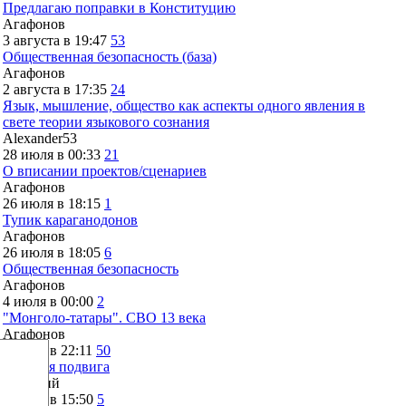
Предлагаю поправки в Конституцию
Агафонов
3 августа в 19:47
53
Общественная безопасность (база)
Агафонов
2 августа в 17:35
24
Язык, мышление, общество как аспекты одного явления в
свете теории языкового сознания
Alexander53
28 июля в 00:33
21
О вписании проектов/сценариев
Агафонов
26 июля в 18:15
1
Тупик караганодонов
Агафонов
26 июля в 18:05
6
Общественная безопасность
Агафонов
4 июля в 00:00
2
"Монголо-татары". СВО 13 века
Агафонов
2 июля в 22:11
50
История подвига
Дмитрий
2 июля в 15:50
5