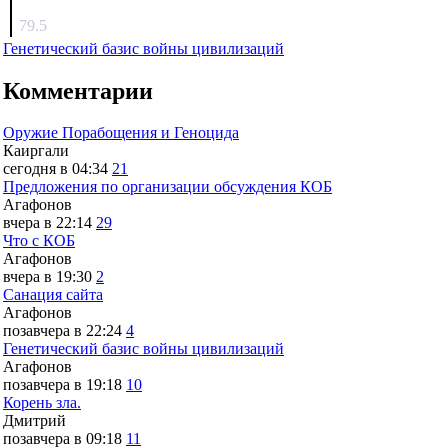
surov
79.5
Генетический базис войны цивилизаций
Комментарии
Оружие Порабощения и Геноцида
Каиргали
сегодня в 04:34
21
Предложения по организации обсуждения КОБ
Агафонов
вчера в 22:14
29
Что с КОБ
Агафонов
вчера в 19:30
2
Санация сайта
Агафонов
позавчера в 22:24
4
Генетический базис войны цивилизаций
Агафонов
позавчера в 19:18
10
Корень зла.
Дмитрий
позавчера в 09:18
11