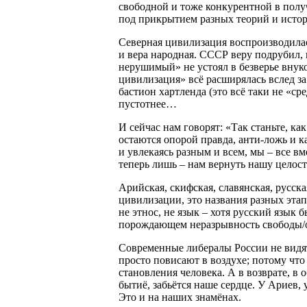
свободной и тоже конкурентной в получ
под прикрытием разных теорий и исто
Северная цивилизация воспроизводилас
и вера народная. СССР веру подрубил, в
нерушимый» не устоял в безверье внук
цивилизация» всё расширялась вслед з
бастион хартленда (это всё таки не «ср
пустотнее…
И сейчас нам говорят: «Так станьте, ка
остаются опорой правда, анти-ложь и к
и увлекаясь разным и всем, мы – все вм
теперь лишь – нам вернуть нашу целос
Арийская, скифская, славянская, русска
цивилизации, это названия разных эта
не этнос, не язык – хотя русский язык 
порождающем неразрывность свободы/от
Современные либералы России не видят,
просто повисают в воздухе; потому что 
становления человека. А в возврате, в
бытиё, забьётся наше сердце. У Ариев,
Это и на наших знамёнах.