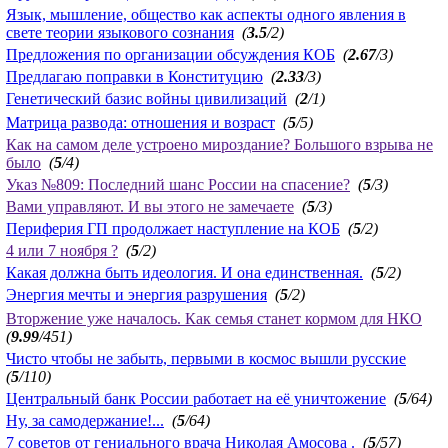
Язык, мышление, общество как аспекты одного явления в
свете теории языкового сознания
(
3.5
/2)
Предложения по организации обсуждения КОБ
(
2.67
/3)
Предлагаю поправки в Конституцию
(
2.33
/3)
Генетический базис войны цивилизаций
(
2
/1)
Матрица развода: отношения и возраст
(
5
/5)
Как на самом деле устроено мироздание? Большого взрыва не
было
(
5
/4)
Указ №809: Последний шанс России на спасение?
(
5
/3)
Вами управляют. И вы этого не замечаете
(
5
/3)
Периферия ГП продолжает наступление на КОБ
(
5
/2)
4 или 7 ноября ?
(
5
/2)
Какая должна быть идеология. И она единственная.
(
5
/2)
Энергия мечты и энергия разрушения
(
5
/2)
Вторжение уже началось. Как семья станет кормом для НКО
(
9.99
/451)
Чисто чтобы не забыть, первыми в космос вышли русские
(
5
/110)
Центральный банк России работает на её уничтожение
(
5
/64)
Ну, за самодержание!...
(
5
/64)
7 советов от гениального врача Николая Амосова .
(
5
/57)