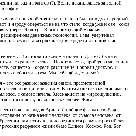
ении наград и грантов (J). Волна накатывалась за волной
риософий.
ь во всё новых обстоятельствах пока был жив дух народный
от и народу опереться не на что стало, когда уже и сам «союз
овом (через 70 лет)… В век проходящий «южная
а расширением денежных технологий, а мы, удерживая
единная земля», а «сердечная»), всё редели и становились
к евреи»… Вот тогда то «они» и победят. Для нас были и
атехон, охранительство… Но кроме того, пройдя разделением
есте, общество – обрели различение и обрели дискурс. И
тность и обрести разум. Мы всё ещё идём домой…
я – это всё разные названия одной, преемственной
пов «северной цивилизации». В этом акценте значение имеют
был здесь с самого начала. Здесь акцент на мироощущении,
ветственности, целостность человека/Бога.
 что стоят на кладах Ариев. Их общие фразы о свободе
оторваны от назначения человека, от смысла человека, от
 обретении нами этих кладов соединится разъятое российское
 у русских рефреном жизни было Единое, Космос, Род, Бог.