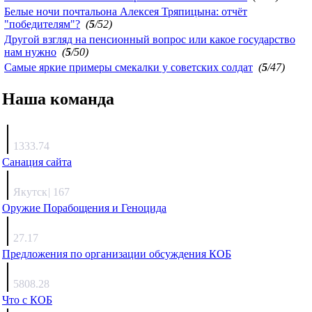
Белые ночи почтальона Алексея Тряпицына: отчёт
"победителям"?
(
5
/52)
Другой взгляд на пенсионный вопрос или какое государство
нам нужно
(
5
/50)
Самые яркие примеры смекалки у советских солдат
(
5
/47)
Наша команда
Агафонов
1333.74
Санация сайта
Каиргали
Якутск
|
167
Оружие Порабощения и Геноцида
Михаил Михайлович
27.17
Предложения по организации обсуждения КОБ
Люкин
5808.28
Что с КОБ