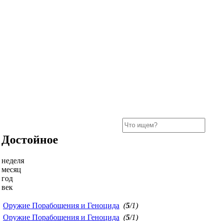
Достойное
неделя
месяц
год
век
Оружие Порабощения и Геноцида
(
5
/1)
Оружие Порабощения и Геноцида
(
5
/1)