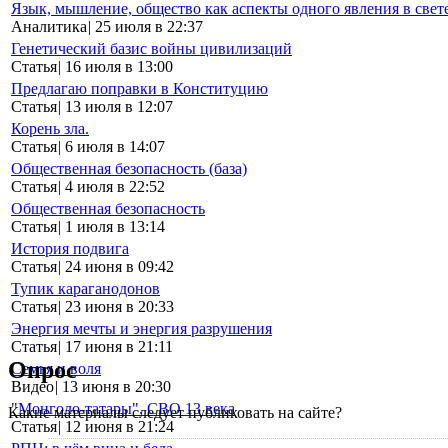
Язык, мышление, общество как аспекты одного явления в свет
Аналитика
|
25 июля в 22:37
Генетический базис войны цивилизаций
Статья
|
16 июля в 13:00
Предлагаю поправки в Конституцию
Статья
|
13 июля в 12:07
Корень зла.
Статья
|
6 июля в 14:07
Общественная безопасность (база)
Статья
|
4 июля в 22:52
Общественная безопасность
Статья
|
1 июля в 13:14
История подвига
Статья
|
24 июня в 09:42
Тупик караганодонов
Статья
|
23 июня в 20:33
Энергия мечты и энергия разрушения
Статья
|
17 июня в 21:11
Опрос
Семья и воля
Видео
|
13 июня в 20:30
"Монголо-татары". СВО 13 века
Какие материалы следует публиковать на сайте?
Статья
|
12 июня в 21:24