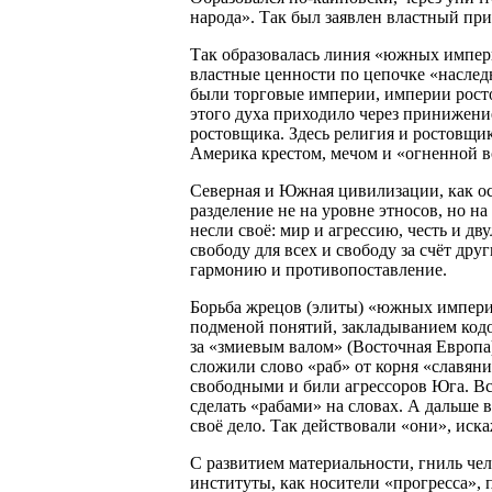
народа». Так был заявлен властный пр
Так образовалась линия «южных импер
властные ценности по цепочке «наслед
были торговые империи, империи рост
этого духа приходило через принижение 
ростовщика. Здесь религия и ростовщик
Америка крестом, мечом и «огненной 
Северная и Южная цивилизации, как о
разделение не на уровне этносов, но н
несли своё: мир и агрессию, честь и дв
свободу для всех и свободу за счёт дру
гармонию и противопоставление.
Борьба жрецов (элиты) «южных импери
подменой понятий, закладыванием кодов
за «змиевым валом» (Восточная Европа)
сложили слово «раб» от корня «славян
свободными и били агрессоров Юга. Вс
сделать «рабами» на словах. А дальше 
своё дело. Так действовали «они», иск
С развитием материальности, гниль че
институты, как носители «прогресса», п