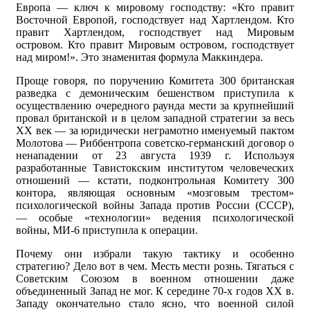
Европа — ключ к мировому господству: «Кто правит
Восточной Европой, господствует над Хартлендом. Кто
правит Хартлендом, господствует над Мировым
островом. Кто правит Мировым островом, господствует
над миром!». Это знаменитая формула Маккиндера.
Проще говоря, по поручению Комитета 300 британская
разведка с демоническим бешенством приступила к
осуществлению очередного раунда мести за крупнейший
провал британской и в целом западной стратегии за весь
XX век — за юридически неграмотно именуемый пактом
Молотова — Риббентропа советско-германский договор о
ненападении от 23 августа 1939 г. Используя
разработанные Тавистокским институтом человеческих
отношений — кстати, подконтрольная Комитету 300
контора, являющая основным «мозговым трестом»
психологической войны Запада против России (СССР),
— особые «технологии» ведения психологической
войны, МИ-6 приступила к операции.
Почему они избрали такую тактику и особенно
стратегию? Дело вот в чем. Месть мести рознь. Тягаться с
Советским Союзом в военном отношении даже
объединенный Запад не мог. К середине 70-х годов XX в.
Западу окончательно стало ясно, что военной силой