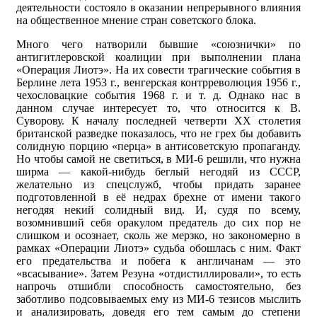
деятельности состояло в оказании непрерывного влияния
на общественное мнение стран советского блока.
Много чего натворили бывшие «союзнички» по
антигитлеровской коалиции при выполнении плана
«Операция Лиотэ». На их совести трагические события в
Берлине лета 1953 г., венгерская контрреволюция 1956 г.,
чехословацкие события 1968 г. и т. д. Однако нас в
данном случае интересует то, что относится к В.
Суворову. К началу последней четверти XX столетия
британской разведке показалось, что не грех бы добавить
солидную порцию «перца» в антисоветскую пропаганду.
Но чтобы самой не светиться, в МИ-6 решили, что нужна
ширма — какой-нибудь беглый негодяй из СССР,
желательно из спецслужб, чтобы придать заранее
подготовленной в её недрах брехне от имени такого
негодяя некий солидный вид. И, судя по всему,
возомнивший себя оракулом предатель до сих пор не
слишком и осознает, сколь же мерзко, но закономерно в
рамках «Операции Лиотэ» судьба обошлась с ним. Факт
его предательства и побега к англичанам — это
«всасывание». Затем Резуна «отдистиллировали», то есть
напрочь отшибли способность самостоятельно, без
заботливо подсовываемых ему из МИ-6 тезисов мыслить
и анализировать, доведя его тем самым до степени