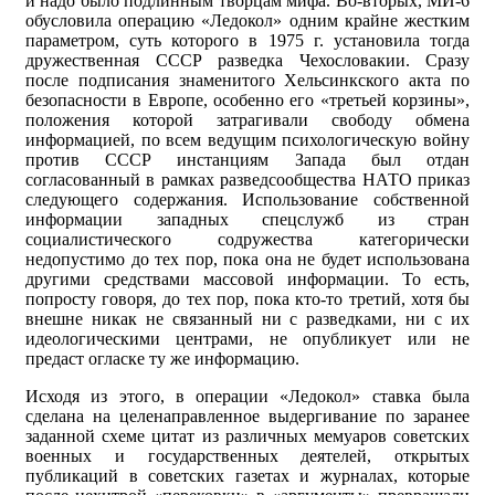
и надо было подлинным творцам мифа. Во-вторых, МИ-6
обусловила операцию «Ледокол» одним крайне жестким
параметром, суть которого в 1975 г. установила тогда
дружественная СССР разведка Чехословакии. Сразу
после подписания знаменитого Хельсинкского акта по
безопасности в Европе, особенно его «третьей корзины»,
положения которой затрагивали свободу обмена
информацией, по всем ведущим психологическую войну
против СССР инстанциям Запада был отдан
согласованный в рамках разведсообщества НАТО приказ
следующего содержания. Использование собственной
информации западных спецслужб из стран
социалистического содружества категорически
недопустимо до тех пор, пока она не будет использована
другими средствами массовой информации. То есть,
попросту говоря, до тех пор, пока кто-то третий, хотя бы
внешне никак не связанный ни с разведками, ни с их
идеологическими центрами, не опубликует или не
предаст огласке ту же информацию.
Исходя из этого, в операции «Ледокол» ставка была
сделана на целенаправленное выдергивание по заранее
заданной схеме цитат из различных мемуаров советских
военных и государственных деятелей, открытых
публикаций в советских газетах и журналах, которые