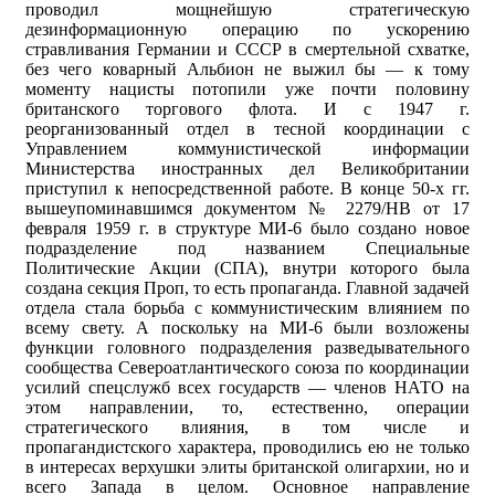
проводил мощнейшую стратегическую
дезинформационную операцию по ускорению
стравливания Германии и СССР в смертельной схватке,
без чего коварный Альбион не выжил бы — к тому
моменту нацисты потопили уже почти половину
британского торгового флота. И с 1947 г.
реорганизованный отдел в тесной координации с
Управлением коммунистической информации
Министерства иностранных дел Великобритании
приступил к непосредственной работе. В конце 50-х гг.
вышеупоминавшимся документом № 2279/НВ от 17
февраля 1959 г. в структуре МИ-6 было создано новое
подразделение под названием Специальные
Политические Акции (СПА), внутри которого была
создана секция Проп, то есть пропаганда. Главной задачей
отдела стала борьба с коммунистическим влиянием по
всему свету. А поскольку на МИ-6 были возложены
функции головного подразделения разведывательного
сообщества Североатлантического союза по координации
усилий спецслужб всех государств — членов НАТО на
этом направлении, то, естественно, операции
стратегического влияния, в том числе и
пропагандистского характера, проводились ею не только
в интересах верхушки элиты британской олигархии, но и
всего Запада в целом. Основное направление