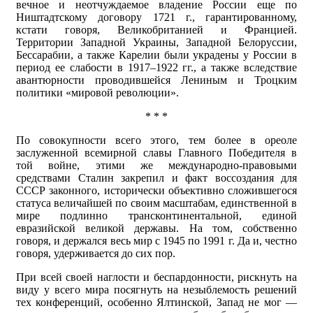
вечное и неотчуждаемое владение России еще по
Ништадтскому договору 1721 г., гарантированному,
кстати говоря, Великобританией и Францией.
Территории Западной Украины, Западной Белоруссии,
Бессарабии, а также Карелии были украдены у России в
период ее слабости в 1917–1922 гг., а также вследствие
авантюрности проводившейся Лениным и Троцким
политики «мировой революции».
* * *
По совокупности всего этого, тем более в ореоле
заслуженной всемирной славы Главного Победителя в
той войне, этими же международно-правовыми
средствами Сталин закрепил и факт воссоздания для
СССР законного, исторически объективно сложившегося
статуса величайшей по своим масштабам, единственной в
мире подлинно трансконтинентальной, единой
евразийской великой державы. На том, собственно
говоря, и держался весь мир с 1945 по 1991 г. Да и, честно
говоря, удерживается до сих пор.
При всей своей наглости и беспардонности, рискнуть на
виду у всего мира посягнуть на незыблемость решений
тех конференций, особенно Ялтинской, Запад не мог —