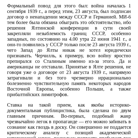
Формальный повод для этого был: война началась 1
сентября 1939 г., а перед этим, 23 августа, был подписан
договор о ненападении между СССР и Германией. МИ-6
тем более была обязана обыграть это обстоятельство, ибо
решения Ялтинской конференции в сути своей
закрепляли незыблемость границ СССР, особенно
западных, по состоянию на 4.00 утра 22 июня 1941 г., а
они-то появились у СССР только после 23 августа 1939 г.,
чего Запад до Ялты никак не хотел юридически
признавать. Черчилль, к примеру, всю войну яростно
препирался со Сталиным именно из-за этого. Да и
американцы не отставали. Принятые в Ялте решения, не
говоря уже о договоре от 23 августа 1939 г., напрямую
затрагивали и без того чрезмерно иррационально
болезненно чувствительную память некоторых народов
Восточной Европы, особенно Польши, а также
прибалтийских лимитрофов.
Ставка на такой прием, как якобы историко-
документальная публицистика, была сделана по двум
главным причинам. Во-первых, подобный жанр
чрезвычайно легок в пропаганде — его можно забивать в
сознание как гвоздь в доску. Он совершенно не поддается
критическому анализу с позиций академической