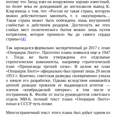
потому что Запад взял на вооружение хорошо известный,
но более века не доходивший до англосаксов вывод К.
Клаузевица о том, что «Россия не такая страна, которую
можно действительно завоевать, т. е. оккупировать…
Такая страна может быть побеждена лишь внутренней
слабостью и действием раздоров. Достигнуть же этих
слабых мест политического бытия можно лишь путем
потрясения, которое проникло бы до самого сердца
страны»
[4]
.
Так зарождался формально засекреченный до 2017 г. план
«Операция Лиотэ». Прототип плана появился еще в 1947
г. Тогда же были утверждены его отдельные
стратегические компоненты, например стратегический
план «Пропаганда третьей силы». В целом же план
«Операция Лиотэ» официально был принят лишь 29 июля
1953 г. Конечно, советская разведка своевременно узнала
о начале его разработки. Однако вследствие начавшейся
цепной реакции провалов ее выдающихся агентов —
членов «кембриджской пятерки», в том числе и
отстранения К. Филби от поста руководителя советского
отдела МИ-6, полный текст плана «Операция Лиотэ»
попал в СССР чуть позже.
Многостраничный текст этого плана был добыт одним из