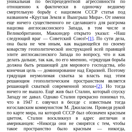
уникальная по беспрецедентной агрессивности по
отношению к фактически в одиночку ведшему
смертельную борьбу с нацизмом СССР статья под
названием «Круглая Земля и Выигрыш Мира». От имени
еще ничего существенного не сделавшего для разгрома
нацизма англосаксонского Запада, в том числе и
Великобритании, Маккиндер открыто указал: «Наш
следующий враг — Советский Союз!»
[1]
. По сути дела,
она была не чем иным, как выдающейся по своему
коварству геополитической инструкцией всей правящей
элите англосаксонского Запада по вопросу, что и как
делать дальше, так как, по его мнению, «грядущая борьба
должна быть решающей для мирового господства, ибо
конечная цель — доминирование над Евразией. Поэтому
грядущая неумолимая схватка за власть над этим
решающим геополитическим пространством является
решающей схваткой современной эпохи»
[2]
. Но тогда
ничего не вышло. Ещё жив был Сталин, который спуску
Западу не давал. Однако Сталин прекрасно понимал то,
что в 1947 г. озвучил в беседе с известным тогда
югославским коммунистом М. Джиласом. Проведя рукой
по карте мира, на которой СССР был обозначен красным
цветом, Сталин воскликнул в адрес англичан и
американцев: «Никогда они не смирятся с тем, чтобы
такое пространство было красным — никогда,