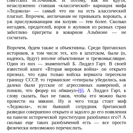
советских источников. И потому, как ни крути,
незаслуженно ставшая «классической» вариация мифа
«Ледокола» — самый что ни на есть классический
плагиат. Впрочем, англичанам не привыкать воровать, а
уж прислуживающим им холуям — тем более. Сколько
негодяев, предателей, воров и жуликов из разных стран
заботливо пригреты в коварном Альбионе — не
сосчитать.
Впрочем, будем также и объективны. Среди британских
историков, в том числе тех, кто в штатском, были (и,
надеюсь, будут) вполне объективные и трезвомыслящие.
Один из них — знаменитый Б. Лиддел Гарт. В своей
известной книге «Вторая мировая война» он открыто
признал, что едва только войска вермахта пересекли
границу СССР, то германские «генералы убедились, как
далеки были русские от агрессивных намерений, и
поняли, что фюрер их обманул»
[6]
. А Лиддел Гарт, к
слову сказать, был не таков, чтобы его можно было
провести на мякине. Ну и чего тогда стоит миф
«Ледокола», если бывший сотрудник британской
разведки совершенно открыто и задолго до его появления
на панели исторической проституции разоблачил его?! А
сколько еще таких разоблачений есть — все просто
физически невозможно перечислить.