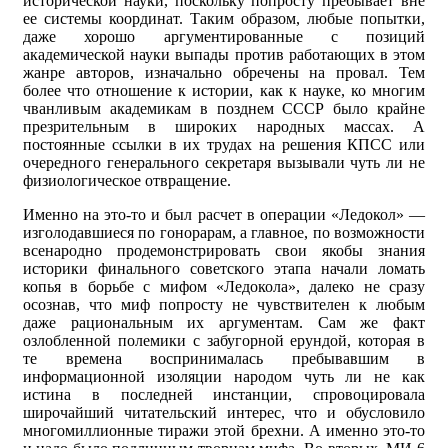
исторической науки, поскольку попросту пребывает вне
ее системы координат. Таким образом, любые попытки,
даже хорошо аргументированные с позиций
академической науки выпады против работающих в этом
жанре авторов, изначально обречены на провал. Тем
более что отношение к истории, как к науке, ко многим
чванливым академикам в позднем СССР было крайне
презрительным в широких народных массах. А
постоянные ссылки в их трудах на решения КПСС или
очередного генерального секретаря вызывали чуть ли не
физиологическое отвращение.
Именно на это-то и был расчет в операции «Ледокол» —
изголодавшиеся по гонорарам, а главное, по возможности
всенародно продемонстрировать свои якобы знания
историки финального советского этапа начали ломать
копья в борьбе с мифом «Ледокола», далеко не сразу
осознав, что миф попросту не чувствителен к любым
даже рациональным их аргументам. Сам же факт
озлобленной полемики с забугорной ерундой, которая в
те времена воспринималась пребывавшим в
информационной изоляции народом чуть ли не как
истина в последней инстанции, спровоцировала
широчайший читательский интерес, что и обусловило
многомиллионные тиражи этой брехни. А именно это-то