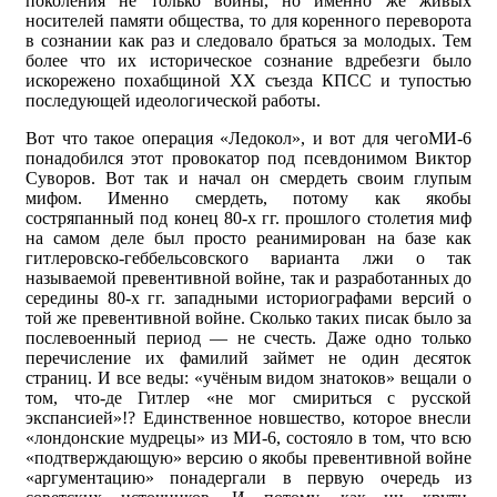
поколения не только войны, но именно же живых
носителей памяти общества, то для коренного переворота
в сознании как раз и следовало браться за молодых. Тем
более что их историческое сознание вдребезги было
искорежено похабщиной XX съезда КПСС и тупостью
последующей идеологической работы.
Вот что такое операция «Ледокол», и вот для чегоМИ-6
понадобился этот провокатор под псевдонимом Виктор
Суворов. Вот так и начал он смердеть своим глупым
мифом. Именно смердеть, потому как якобы
состряпанный под конец 80-х гг. прошлого столетия миф
на самом деле был просто реанимирован на базе как
гитлеровско-геббельсовского варианта лжи о так
называемой превентивной войне, так и разработанных до
середины 80-х гг. западными историографами версий о
той же превентивной войне. Сколько таких писак было за
послевоенный период — не счесть. Даже одно только
перечисление их фамилий займет не один десяток
страниц. И все веды: «учёным видом знатоков» вещали о
том, что-де Гитлер «не мог смириться с русской
экспансией»!? Единственное новшество, которое внесли
«лондонские мудрецы» из МИ-6, состояло в том, что всю
«подтверждающую» версию о якобы превентивной войне
«аргументацию» понадергали в первую очередь из