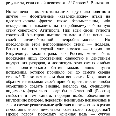
результата, если силой невозможно?! Словом?! Возможно.
Но все дело в том, что тогда же Западу стало понятно и
другое — фронтальные «кавалерийские» атаки на
идеологическом фронте также бессмысленны, ибо
немедленно натыкались на непробиваемую бетонную
стену советского Агитпропа. При всей своей тупости
советский Агитпроп именно этим-то и был ценен —
своей железобетонной непробиваемостью. Но
преодоление этой непробиваемой стены — полдела.
Рецепт на этот случай уже имелся — прямо по
Клаузевицу: такая страна, как Россия, может быть
побеждена лишь собственной слабостью и действием
внутренних раздоров, а достигнуть этих самых слабых
мест политического бытия можно лишь путем
потрясения, которое проникло бы до самого сердца
страны! Только вот в чем был вопрос-то. Как, никоим
образом не выдавая своей прямой причастности, якобы
объективно создать внешне, казалось бы, очевидную
видимость формально вроде бы собственной (России)
слабости и тем самым, породив якобы объективные
внутренние раздоры, перевести неминуемо неизбежные в
таком случае решительные действия и потрясения в русло
самостоятельного демонтажа советского государства?!
Проще говоря, поскольку конечная цель — сугубо