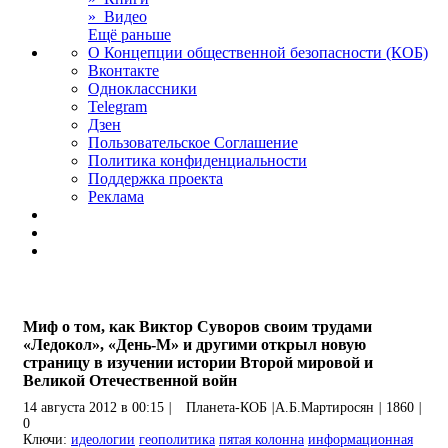
» Видео
Ещё раньше
О Концепции общественной безопасности (КОБ)
Вконтакте
Одноклассники
Telegram
Дзен
Пользовательское Соглашение
Политика конфиденциальности
Поддержка проекта
Реклама
Миф о том, как Виктор Суворов своим трудами
«Ледокол», «День-М» и другими открыл новую
страницу в изучении истории Второй мировой и
Великой Отечественной войн
14 августа 2012 в 00:15
|
Планета-КОБ
|
А.Б.Мартиросян
|
1860
|
0
Ключи:
идеологии
геополитика
пятая колонна
информационная