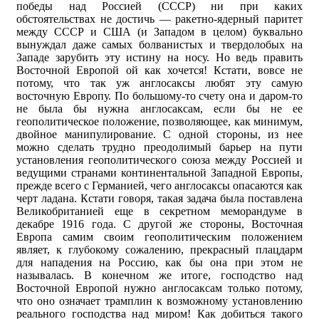
победы над Россией (СССР) ни при каких
обстоятельствах не достичь — ракетно-ядерный паритет
между СССР и США (и Западом в целом) буквально
вынуждал даже самых болванистых и твердолобых на
Западе зарубить эту истину на носу. Но ведь править
Восточной Европой ой как хочется! Кстати, вовсе не
потому, что так уж англосаксы любят эту самую
восточную Европу. По большому-то счету она и даром-то
не была бы нужна англосаксам, если бы не ее
геополитическое положение, позволяющее, как минимум,
двойное манипулирование. С одной стороны, из нее
можно сделать трудно преодолимый барьер на пути
установления геополитического союза между Россией и
ведущими странами континентальной Западной Европы,
прежде всего с Германией, чего англосаксы опасаются как
черт ладана. Кстати говоря, такая задача была поставлена
Великобританией еще в секретном меморандуме в
декабре 1916 года. С другой же стороны, Восточная
Европа самим своим геополитическим положением
являет, к глубокому сожалению, прекрасный плацдарм
для нападения на Россию, как бы она при этом не
называлась. В конечном же итоге, господство над
Восточной Европой нужно англосаксам только потому,
что оно означает трамплин к возможному установлению
реального господства над миром! Как добиться такого