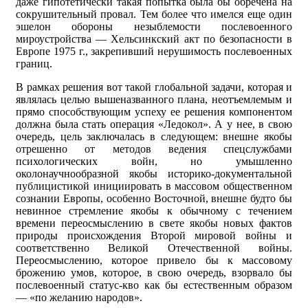
даже гипотетически такая попытка была бы обречена на
сокрушительный провал. Тем более что имелся еще один
эшелон обороны незыблемости послевоенного
мироустройства — Хельсинкский акт по безопасности в
Европе 1975 г., закрепивший нерушимость послевоенных
границ.
В рамках решения вот такой глобальной задачи, которая и
являлась целью вышеназванного плана, неотъемлемым и
прямо способствующим успеху ее решения компонентом
должна была стать операция «Ледокол». А у нее, в свою
очередь, цель заключалась в следующем: внешне якобы
отрешенно от методов ведения спецслужбами
психологических войн, но умышленно
околонаучнообразной якобы историко-документальной
публицистикой инициировать в массовом общественном
сознании Европы, особенно Восточной, внешне будто бы
невинное стремление якобы к обычному с течением
времени переосмыслению в свете якобы новых фактов
природы происхождения Второй мировой войны и
соответственно Великой Отечественной войны.
Переосмыслению, которое привело бы к массовому
брожению умов, которое, в свою очередь, взорвало бы
послевоенный статус-кво как бы естественным образом
— «по желанию народов».