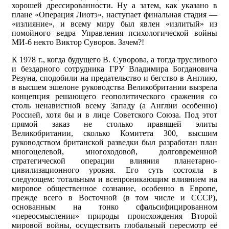
хорошей дрессированности. Ну а затем, как указано в
плане «Операция Лиотэ», наступает финальная стадия —
«излияние», и всему миру был явлен «излитый» из
помойного ведра Управления психологической войны
МИ-6 некто Виктор Суворов. Зачем?!
К 1978 г., когда будущего В. Суворова, а тогда трусливого
и бездарного сотрудника ГРУ Владимира Богдановича
Резуна, сподобили на предательство и бегство в Англию,
в высшем эшелоне руководства Великобритании вызрела
концепция решающего геополитического сражения со
столь ненавистной всему Западу (а Англии особенно)
Россией, хотя бы и в лице Советского Союза. Под этот
прямой заказ не столько правящей элиты
Великобритании, сколько Комитета 300, высшим
руководством британской разведки был разработан план
многоцелевой, многоходовой, долговременной
стратегической операции влияния планетарно-
цивилизационного уровня. Его суть состояла в
следующем: тотальным и всепроникающим влиянием на
мировое общественное сознание, особенно в Европе,
прежде всего в Восточной (в том числе и СССР),
основанным на тонко сфальсифицированном
«переосмыслении» природы происхождения Второй
мировой войны, осуществить глобальный пересмотр её