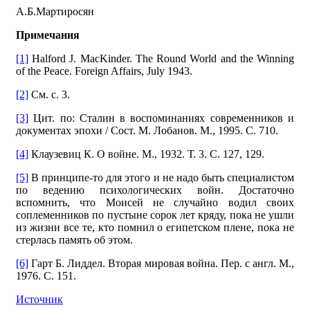
А.Б.Мартиросян
Примечания
[1]
Halford J. MacKinder. The Round World and the Winning
of the Peace. Foreign Affairs, July 1943.
[2]
См. с. 3.
[3]
Цит. по: Сталин в воспоминаниях современников и
документах эпохи / Сост. М. Лобанов. М., 1995. С. 710.
[4]
Клаузевиц К. О войне. М., 1932. Т. 3. С. 127, 129.
[5]
В принципе-то для этого и не надо быть специалистом
по ведению психологических войн. Достаточно
вспомнить, что Моисей не случайно водил своих
соплеменников по пустыне сорок лет кряду, пока не ушли
из жизни все те, кто помнил о египетском плене, пока не
стерлась память об этом.
[6]
Гарт Б. Лиддел. Вторая мировая война. Пер. с англ. М.,
1976. С. 151.
Источник