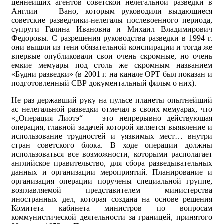
ценнейших агентов советской нелегальной разведки в
Англии — Вано, которым руководили выдающиеся
советские разведчики-нелегалы послевоенного периода,
супруги Галина Ивановна и Михаил Владимирович
Федоровы. С разрешения руководства разведки в 1994 г.
они вышли из тени обязательной конспирации и тогда же
впервые опубликовали свои очень скромные, но очень
емкие мемуары под столь же скромным названием
«Будни разведки» (в 2001 г. на канале ОРТ был показан и
подготовленный СВР документальный фильм о них).
Не раз державший руку на пульсе планеты опытнейший
ас нелегальной разведки отмечал в своих мемуарах, что
«„Операция Лиотэ“ — это непрерывно действующая
операция, главной задачей которой является выявление и
использование трудностей и уязвимых мест… внутри
стран советского блока. В ходе операции должны
использоваться все возможности, которыми располагает
английское правительство, для сбора разведывательных
данных и организации мероприятий. Планирование и
организация операции поручены специальной группе,
возглавляемой представителем министерства
иностранных дел, которая создана на основе решения
Комитета кабинета министров по вопросам
коммунистической деятельности за границей, принятого