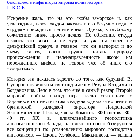
безопасность
мифы
вторая мировая война
история
П
К
О
Б
Искренне жаль, что на это якобы заморское и, как
утверждают, некое «чудо-оракула» и его безумно подлые
«труды» приходится тратить время. Однако, к глубокому
сожалению, иначе просто нельзя. Не объяснив, откуда
взялось это вовсе и не чудо, и уж тем более не
дельфийский оракул, а главное, что он натворил и по
чьему заказу, очень трудно понять природу
происхождения и целенаправленность якобы им
порожденных мифов, не говоря уже об иных его
«собратьях».
История эта началась задолго до того, как будущий В.
Суворов появился на свет под именем Резуна Владимира
Богдановича. Дело в том, что ещё в самый разгар Второй
мировой войны из-под пера тесно связанного с
Королевскими институтом международных отношений и
британской разведкой директора Лондонской
Экономической Школы, члена Комитета 300 состава 30–
40 гг. XX в., влиятельнейшего геополитика
англосаксонского Запада, на идеях которого базируются
все концепции по установлению мирового господства
англосаксов, — Джона Хэлфорда Маккиндера, — вышла