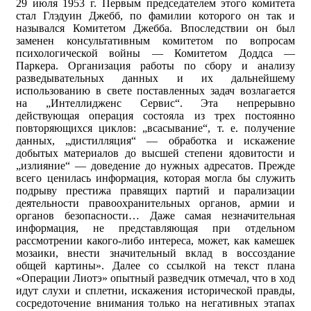
29 июля 1953 г. Первым председателем этого комитета
стал Глэдуин Джебб, по фамилии которого он так и
назывался Комитетом Джебба. Впоследствии он был
заменен консультативным комитетом по вопросам
психологической войны — Комитетом Доддса —
Паркера. Организация работы по сбору и анализу
разведывательных данных и их дальнейшему
использованию в свете поставленных задач возлагается
на „Интеллидженс Сервис“. Эта непрерывно
действующая операция состояла из трех постоянно
повторяющихся циклов: „всасывание“, т. е. получение
данных, „дистилляция“ — обработка и искажение
добытых материалов до высшей степени ядовитости и
„излияние“ — доведение до нужных адресатов. Прежде
всего ценилась информация, которая могла бы служить
подрыву престижа правящих партий и парализации
деятельности правоохранительных органов, армии и
органов безопасности… Даже самая незначительная
информация, не представляющая при отдельном
рассмотрении какого-либо интереса, может, как камешек
мозаики, внести значительный вклад в воссоздание
общей картины». Далее со ссылкой на текст плана
«Операции Лиотэ» опытный разведчик отмечал, что в ход
идут слухи и сплетни, искажения исторической правды,
сосредоточение внимания только на негативных этапах