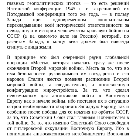
главных геополитических итогов — то есть решений
Ялтинской конференции 1945 г. и закрепившей их
Потсдамской конференции того же года, — в пользу
Запада при одновременном окончательном
перекладывании всей исторической ответственности за
невиданную в истории человечества кровавую бойню на
СССР (а на самом-то деле на Россию), который, по
расчетам Запада, к концу века должен был навсегда
сгинуть с лица земли.
В принципе это был очередной раунд глобальной
операции «Месть», которая началась сразу же после
окончания Второй мировой войны. Месть за то, что во
имя безопасности руководимого им государства и его
народов Сталин жестко поменял расписание Второй
мировой войны, а следовательно, и послевоенную
конфигурацию мироустройства. За то, что сделал
невозможным для англосаксов войти в Восточную
Европу как в начале войны, ибо поставил их в ситуацию
острой необходимости оборонять Западную Европу, так и
особенно после победы для ее изъятия из орбиты СССР.
За то, что Советский Союз стал главным Победителем в
той войне. За то, что именно Советский Союз освободил
от гитлеровской оккупации Восточную Европу. Ибо в
понимании англосаксонского истеблишмента Восточная