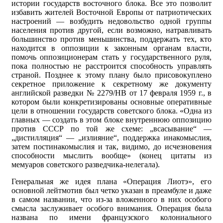
истории государств восточного блока. Все это позволит
избавить жителей Восточной Европы от патриотических
настроений — возбудить недовольство одной группы
населения против другой, если возможно, натравливать
большинство против меньшинства, поддержать тех, кто
находится в оппозиции к законным органам власти,
помочь оппозиционерам стать у государственного руля,
пока полностью не расстроится способность управлять
страной. Позднее к этому плану было присовокуплено
секретное приложение к секретному же документу
английской разведки № 2279/НВ от 17 февраля 1959 г., в
котором были конкретизированы основные оперативные
цели в отношении государств советского блока. «Одна из
главных — создать в этом блоке внутреннюю оппозицию
против СССР по той же схеме: „всасывание“ —
„дистилляция“ — „излияние“, поддержка инакомыслия,
затем постинакомыслия и так, видимо, до исчезновения
способности мыслить вообще» (конец цитаты из
мемуаров советского разведчика-нелегала).
Генеральная же идея плана «Операция Лиотэ», его
основной лейтмотив был четко указан в преамбуле и даже
в самом названии, что из-за вложенного в них особого
смысла заслуживает особого внимания. Операция была
названа по имени французского колониального