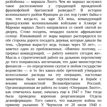
разбойника — маршала Лиотэ. Чем же маршал заслужил
такое расположение у страдающей врожденной
франкофобией британской разведки?! В истории
колониального разбоя Франции до сих пор гуляет байка о
том, что когда-то, на заре XX века, командующий
французскими колониальными войсками в Алжире и
Марокко маршал Лиотэ направлялся со своей свитой во
дворец. Стоял полдень, нещадно палило африканское
солнце. Изнывавший от жары маршал распорядился по
обе стороны дороги посадить деревья, которые давали бы
тень. «Деревья вырастут ведь только через 50 лет», —
заметил один из приближенных. «Именно поэтому, —
прервал командующий, — работу начните сегодня же».
Мысль о стратегической работе на дальнюю перспективу
до того понравилась англичанам, что даже министерство
финансов — по определению скупое в любом государстве
ведомство — и то без каких-либо претензий утвердило
колоссальные расходы на эту операцию, настолько
заманчивы были конечные перспективы в борьбе с
веками ненавистной Великобритании Россией.
Организационная же работа по плану «Операция Лиотэ»,
как отмечалось выше, началась еще в 1947 г. Уже тогда
была проведена коренная реорганизация Отдела
дезинформации. Того самого, что накануне войны по
прямому указанию У. Черчилля от 20 июля 1940 г.