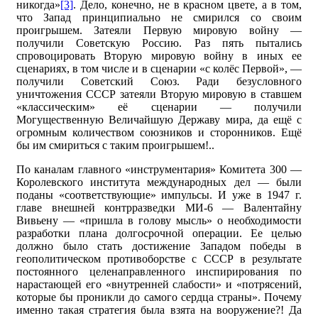
никогда»
[3]
. Дело, конечно, не в красном цвете, а в том,
что Запад принципиально не смирился со своим
проигрышем. Затеяли Первую мировую войну —
получили Советскую Россию. Раз пять пытались
спровоцировать Вторую мировую войну в иных ее
сценариях, в том числе и в сценарии «с колёс Первой», —
получили Советский Союз. Ради безусловного
уничтожения СССР затеяли Вторую мировую в ставшем
«классическим» её сценарии — получили
Могущественную Величайшую Державу мира, да ещё с
огромным количеством союзников и сторонников. Ещё
бы им смириться с таким проигрышем!..
По каналам главного «инструментария» Комитета 300 —
Королевского института международных дел — были
поданы «соответствующие» импульсы. И уже в 1947 г.
главе внешней контрразведки МИ-6 — Валентайну
Вивьену — «пришла в голову мысль» о необходимости
разработки плана долгосрочной операции. Ее целью
должно было стать достижение Западом победы в
геополитическом противоборстве с СССР в результате
постоянного целенаправленного инспирирования по
нарастающей его «внутренней слабости» и «потрясений,
которые бы проникли до самого сердца страны». Почему
именно такая стратегия была взята на вооружение?! Да