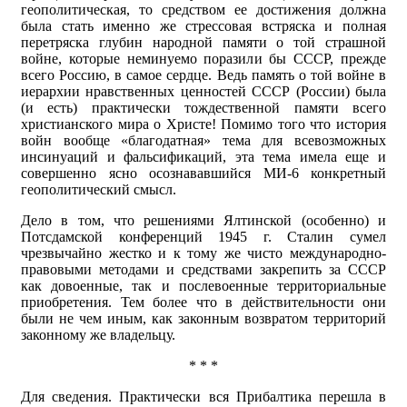
геополитическая, то средством ее достижения должна
была стать именно же стрессовая встряска и полная
перетряска глубин народной памяти о той страшной
войне, которые неминуемо поразили бы СССР, прежде
всего Россию, в самое сердце. Ведь память о той войне в
иерархии нравственных ценностей СССР (России) была
(и есть) практически тождественной памяти всего
христианского мира о Христе! Помимо того что история
войн вообще «благодатная» тема для всевозможных
инсинуаций и фальсификаций, эта тема имела еще и
совершенно ясно осознававшийся МИ-6 конкретный
геополитический смысл.
Дело в том, что решениями Ялтинской (особенно) и
Потсдамской конференций 1945 г. Сталин сумел
чрезвычайно жестко и к тому же чисто международно-
правовыми методами и средствами закрепить за СССР
как довоенные, так и послевоенные территориальные
приобретения. Тем более что в действительности они
были не чем иным, как законным возвратом территорий
законному же владельцу.
* * *
Для сведения. Практически вся Прибалтика перешла в