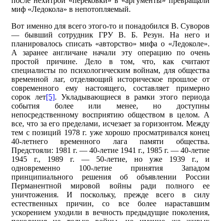
после нехитрой «перековки» в «аргументы» превращали
миф «Ледокола» в непотопляемый.
Вот именно для всего этого-то и понадобился В. Суворов
— бывший сотрудник ГРУ В. Б. Резун. На него и
планировалось списать «авторство» мифа о «Ледоколе».
А заранее англичане начали эту операцию по очень
простой причине. Дело в том, что, как считают
специалисты по психологическим войнам, для общества
временной лаг, отделяющий историческое прошлое от
современного ему настоящего, составляет примерно
сорок лет
[5]
. Укладывающиеся в рамки этого периода
события более или менее, но доступны
непосредственному восприятию обществом в целом. А
все, что за его пределами, исчезает за горизонтом. Между
тем с позиций 1978 г. уже хорошо просматривался конец
40-летнего временного лага памяти общества.
Предстояли: 1981 г. — 40-летие 1941 г., 1985 г. — 40-летие
1945 г., 1989 г. — 50-летие, но уже 1939 г., и
одновременно 100-летие принятия Западом
принципиального решения об объявлении России
Перманентной мировой войны ради полного ее
уничтожения. И поскольку, прежде всего в силу
естественных причин, со все более нараставшим
ускорением уходили в вечность предыдущие поколения,