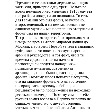
Германия и ее союзники держали меньшую
часть сил, примерно одну треть. Только во
время немецкого наступления в 1915 году эта
цифра была доведена до половины. То есть
для Германии это был фронт, безусловно,
второстепенный, и на нем мы воевали не
слишком удачно – мы постепенно отступали и
фронт был на нашей территории.
Те сравнения, которые сейчас приводят, что
немцы во время Второй мировой дошли до
Москвы, а во время Первой увязли в западных
губерниях, - это вовсе не заслуга царской
армии и руководства, а тот факт, что в те
времена средства защиты намного
превосходили средства нападения –
появились пулеметы, современная
артиллерия, но не было средств прорыва
фронта. Поэтому любая попытка наступать,
что на западном фронте, что на восточном,
превращалась в кровавую бойню, и
результатом было продвижение на несколько
десятков километров. Поэтому сама по себе
русская армия воевала в Первую мировую не
слишком удачно, но, с другой стороны,
учитывая, что в войне победила Антанта, то