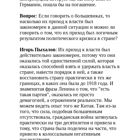
Германии, пошла бы на погашение.
Вопрос
: Если говорить о большевиках, то
насколько их приход к власти был
закономерен в данной ситуации и можно ли
говорить о том, что их приход был логичным
результатом политического кризиса в стране?
Игорь Пыхалов
: Их приход к власти был
действительно закономерен, потому что они
оказались той единственной силой, которая
оказалась способной взять и удержать власть в
стране, навести порядок в ней, а также
восстановить страну практически в тех же
границах, в каких она была до 1918 года. И
знаменитая фраза Ленина о том, что "есть
такая партия", оказалась не просто
демагогией, а отражением реальности. Мы
можем видеть опыт того же Китая. Там из-за
того, что сила, подобная большевикам
отсутствовала, гражданская война затянулась
практически на три десятилетия и привела к
тому, что страна была поделена на части, что
привело к колоссальным негативным
последствиям.