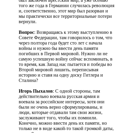
был заключен Брестский мир, а уже осенью
того же года в Германии случилась революция
и, соответственно, этот мир был разорван и
мы практически все территориальные потери
вернули.
Вопрос
: Возвращаясь к этому выступлению в
Совете Федерации, там говорилось о том, что
через полтора года будет сто лет с начала
войны и нужно бы ввести день памяти
погибших в Первой мировой. Нужно ли не
самую успешную войну сейчас вспоминать, в
то время, как Запад нас пытается и победы во
Второй мировой лишить, переписывая
историю и ставя на одну доску Гитлера и
Сталина?
Игорь Пыхалов
: С одной стороны, там
действительно воевала русская армия и
воевала за российские интересы, хотя они
были не очень верно сформулированы, и
люди, которые отдавали там свои жизни,
заслуживают того, чтобы их помнили.
Конечно, можно ввести день их памяти, но
только не в виде какой-то такой громкой даты,