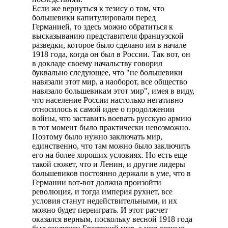
Если же вернуться к тезису о том, что
большевики капитулировали перед
Германией, то здесь можно обратиться к
высказыванию представителя французской
разведки, которое было сделано им в начале
1918 года, когда он был в России. Так вот, он
в докладе своему начальству говорил
буквально следующее, что "не большевики
навязали этот мир, а наоборот, все общество
навязало большевикам этот мир", имея в виду,
что население России настолько негативно
относилось к самой идее о продолжении
войны, что заставить воевать русскую армию
в тот момент было практически невозможно.
Поэтому было нужно заключать мир,
единственно, что там можно было заключить
его на более хороших условиях. Но есть еще
такой сюжет, что и Ленин, и другие лидеры
большевиков постоянно держали в уме, что в
Германии вот-вот должна произойти
революция, и тогда империя рухнет, все
условия станут недействительными, и их
можно будет переиграть. И этот расчет
оказался верным, поскольку весной 1918 года