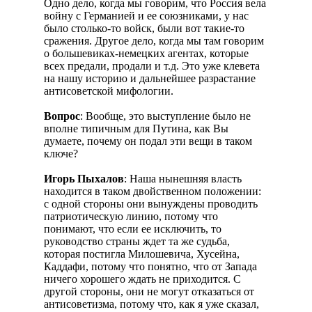
Одно дело, когда мы говорим, что Россия вела
войну с Германией и ее союзниками, у нас
было столько-то войск, были вот такие-то
сражения. Другое дело, когда мы там говорим
о большевиках-немецких агентах, которые
всех предали, продали и т.д. Это уже клевета
на нашу историю и дальнейшее разрастание
антисоветской мифологии.
Вопрос
: Вообще, это выступление было не
вполне типичным для Путина, как Вы
думаете, почему он подал эти вещи в таком
ключе?
Игорь Пыхалов
: Наша нынешняя власть
находится в таком двойственном положении:
с одной стороны они вынуждены проводить
патриотическую линию, потому что
понимают, что если ее исключить, то
руководство страны ждет та же судьба,
которая постигла Милошевича, Хусейна,
Каддафи, потому что понятно, что от Запада
ничего хорошего ждать не приходится. С
другой стороны, они не могут отказаться от
антисоветизма, потому что, как я уже сказал,