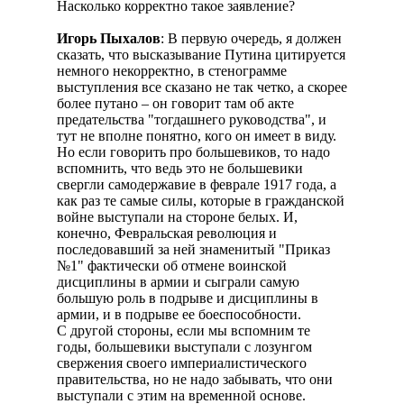
Насколько корректно такое заявление?
Игорь Пыхалов
: В первую очередь, я должен
сказать, что высказывание Путина цитируется
немного некорректно, в стенограмме
выступления все сказано не так четко, а скорее
более путано – он говорит там об акте
предательства "тогдашнего руководства", и
тут не вполне понятно, кого он имеет в виду.
Но если говорить про большевиков, то надо
вспомнить, что ведь это не большевики
свергли самодержавие в феврале 1917 года, а
как раз те самые силы, которые в гражданской
войне выступали на стороне белых. И,
конечно, Февральская революция и
последовавший за ней знаменитый "Приказ
№1" фактически об отмене воинской
дисциплины в армии и сыграли самую
большую роль в подрыве и дисциплины в
армии, и в подрыве ее боеспособности.
С другой стороны, если мы вспомним те
годы, большевики выступали с лозунгом
свержения своего империалистического
правительства, но не надо забывать, что они
выступали с этим на временной основе.