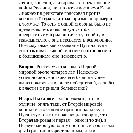
Ленин, конечно, агитировал за прекращение
войны Россией, но в то же самое время Карл
Либкнехт в рейхстаге голосовал против
военного бюджета и тоже призывал примерно
к тому же. То есть, с одной стороны, было не
предательство, а был лозунг, чтобы
превратить империалистическую войну в
гражданскую, а она перерастет в революцию.
Поэтому такое высказывание Путина, если
его трактовать как обвинение по отношению
к большевикам, оно некорректно.
Вопрос
: Россия участвовала в Первой
мировой около четырех лет. Насколько
успешно она действовала и были ли у нее
шансы оказаться в числе победителей, если бы
к власти не пришли большевики?
Игорь Пыхалов
: Нужно сказать, что, в
отличие, опять-таки, от Второй мировой
войны (и это отличие принципиальное, и
Путин тут тоже не прав, когда говорит, что
Вторая мировая и первая – одно и то же), в
Первую мировую войну восточный фронт был
для Германии второстепенным, и там