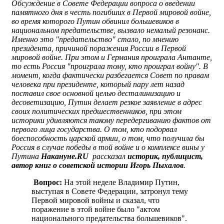
Обсуждение в Совете Федерации вопроса о введении
памятного дня в честь погибших в Первой мировой войне,
во время которого Путин обвинил большевиков в
национальном предательстве, вызвало немалый резонанс.
Именно это "предательство" стало, по мнению
президента, причиной поражения России в Первой
мировой войне. При этом и Германия проиграла Антанте,
то есть Россия "проиграла тому, кто проиграл войну". В
момент, когда фактически разбегается Совет по правам
человека при президенте, который пару лет назад
поставил свое основной целью десталинизацию и
десоветизацию, Путин делает резкое заявление в адрес
своих политических предшественников, при этом
историки удивляются такому передергиванию фактов от
первого лица государства. О том, кто подорвал
боеспособность царской армии, о том, что получила бы
Россия в случае победы в той войне и о комплексе вины у
Путина
Накануне.RU
рассказал
историк, публицист,
автор книг о советской истории Игорь Пыхалов
.
Вопрос:
На этой неделе Владимир Путин,
выступая в Совете Федерации, затронул тему
Первой мировой войны и сказал, что
поражение в этой войне было "актом
национального предательства большевиков".