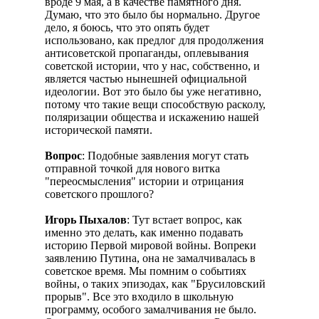
вроде 9 мая, а в качестве памятного дня.
Думаю, что это было бы нормально. Другое
дело, я боюсь, что это опять будет
использовано, как предлог для продолжения
антисоветской пропаганды, оплевывания
советской истории, что у нас, собственно, и
является частью нынешней официальной
идеологии. Вот это было бы уже негативно,
потому что такие вещи способствую расколу,
поляризации общества и искажению нашей
исторической памяти.
Вопрос
: Подобные заявления могут стать
отправной точкой для нового витка
"переосмысления" истории и отрицания
советского прошлого?
Игорь Пыхалов
: Тут встает вопрос, как
именно это делать, как именно подавать
историю Первой мировой войны. Вопреки
заявлению Путина, она не замалчивалась в
советское время. Мы помним о событиях
войны, о таких эпизодах, как "Брусиловский
прорыв". Все это входило в школьную
программу, особого замалчивания не было.