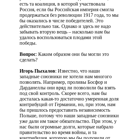
есть та коалиция, в которой участвовала
Россия, если бы Российская империя смогла
продержаться без революции 1917 года, то мы
бы оказались в числе победителей. Это
действительно так. Однако и здесь не надо
забывать вторую вещь – насколько нам бы
удалось воспользоваться плодами этой
победы.
Вопрос
: Каким образом они бы могли это
сделать?
Игорь Пыхалов
: Известно, что наши
западные союзники не хотели нам многого
позволять. Например, проливы Босфор и
Дарданеллы они вряд ли позволили бы взять
под свой контроль. Скорее всего, нам бы
досталась какая-то достаточно умеренная доля
контрибуций от Германии, но, при этом, нам
бы пришлось предоставить независимость
Польше, потому что наши западные союзники
уже дали им такое обязательство. При этом, у
нас были огромные долги, которые набрало
правительство во время войны, и та
контрибуция, которую мы бы получили от