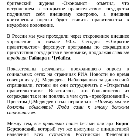
британский журнал «Экономист» отметил, что
вступлением в «открытое правительство» государства
подчиняют себя внешнему контролю, а внешняя
критическая оценка будет ставить правительства в
неудобное положение.
В России мы уже проходили через откровенное внешнее
управление в начале 90-х. Сегодня «Открытое
правительство» форсирует программы по сокращению
присутствия государства в экономике, продолжая
славные
традиции
Гайдара
и
Чубайса
.
Показательны результаты проходившего опроса в
социальных сетях на страницах РИА Новости во время
совещания у Д. Медведева. Наблюдавших за дискуссией
спрашивали, готовы ли они сотрудничать с «Открытым
правительством». Выяснилось, что большинство из
сограждан так и не поняли, в чем суть «преобразований».
При этом Д.Медведев начал нервничать: «
Почему мы все
должны объяснять? Люди сами к этому должны
стремиться
».
Между тем,
все правильно понял
беглый олигарх
Борис
Березовский
, который тут же выступил с инициативой
наделения всех субъектов Российской Федерации