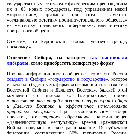
государственным статусом с фактическим превращением
их в 83 новых государства, под управлением некой
«корпорации», призывая при этом заменить
«отживающую эстетику постиндустриального общества»
на «эстетику предельного либерализма, или эстетику
прозрачного общества».
Отметим, что Березовский «тонко чувствует тренд»,
поскольку -
Отделение Сибири, на котором
так настаивали
либералы
, стало приобретать конкретную форму
Прошло информационное сообщение, что власти России
создают в Сибири «государство в государстве»
, которое
изначально будет иметь форму «госкомпании по развитию
Восточной Сибири и Дальнего Востока». Задачей этой
компании со штабом во Владивостоке, станет
«
привлечение инвестиций в освоении территории Сибири
и Дальнего Востока и эффективное использование
природных ресурсов
». При самостоятельном отборе
проектов, это
странное образование
, напоминающее
«Дальневосточную Республику» времен Гражданской
Войны, получает в свое распоряжение 16 субъектов
федерации, составляющие 60% территории России,