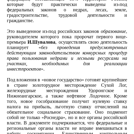
которые будут практически выведены из-под
федеральных законов о недрах, лесах, земле,
градостроительстве, трудовой деятельности и
гражданстве.
Это выведенное из-под российских законов
образование
,
руководителем которого пока пророчат первого вице-
премьера
И.Шувалова
, осуществлять свою деятельность
планирует «
без проведения предусмотренных
действующим законодательством конкурсных процедур
права пользования недрами и лесными ресурсами на
участках, необходимых для реализации
инвестпроектов
».
Под вложения в «новое государство» готовят крупнейшее
в стране золоторудное месторождение Сухой Лог,
железорудные месторождения Удоронгское и
Нижнеангарское, а также нефтяное Лодочное. Кроме
того, новое гособразование получит нулевую ставку
налога на прибыль, льготную ставку отчислений на
обязательное социальное страхование. Оно подменит
собой не только «Роснедра», но и все органы российской
власти. В документе подчеркивается, что федеральные и
региональные органы власти не вправе вмешиваться в
работу госкомпании. Единственным контрольным