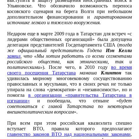
выступить в защиту размещения иностранных войск в
Ульяновске. Что обозначило возможность переноса
косовского сценария на берега Волги при небольшом
дополнительном финансировании и
гарантированном
источнике легкого и тяжелого вооружения.
Недаром еще в марте 2009 года в Татарстан для встреч «с
лидерами общественных организаций» была допущена
делегация представителей Госдепартамента США (
тогда
же официальный представитель Годепа
Иэн Келли
заявил
, что «Мы хотим работать со всеми сегментами
российского общества, как этническими, так и
политическими»
). После чего, в 2010 году
во время
своего посещения Татарстана
мамаша
Клинтон
так
удивилась мирному многовековому сосуществованию
православных и мусульман, что в своих речах не только
упирала на слова «демократия» и «независимость», но и
помогла
в организации «правительства Татарстана в
изгнании»
и пообещала, что отныне «
будет
советоваться с главой Татарстана по некоторым
внешнеполитическим вопросам
».
При всем при этом российская квазиэлита спешно
вступает ВТО, правила которого предполагают
главенство законов ВТО над национальными законами
,