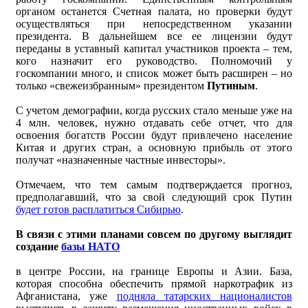
органом останется Счетная палата, но проверки будут
осуществляться при непосредственном указании
президента. В дальнейшем все ее лицензии будут
переданы в уставный капитал участников проекта – тем,
кого назначит его руководство. Полномочий у
госкомпании много, и список может быть расширен – но
только «свежеизбранным» президентом
Путиным
.
С учетом демографии, когда русских стало меньше уже на
4 млн. человек, нужно отдавать себе отчет, что для
освоения богатств России будут привлечено население
Китая и других стран, а основную прибыль от этого
получат «назначенные частные инвесторы».
Отмечаем, что тем самым подтверждается прогноз,
предполагавший, что за свой следующий срок Путин
будет готов расплатиться Сибирью
.
В связи с этими планами совсем по другому выглядит
создание
базы НАТО
в центре России, на границе Европы и Азии. База,
которая способна обеспечить прямой наркотрафик из
Афганистана, уже
подняла татарских националистов