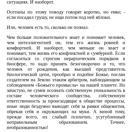
ситуациях. И наоборот.
Осетины по этому поводу говорят коротко, но емко; -
если посадил грушу, не ищи потом под ней яблоки.
Или, человек есть то, сколько он познал.
Чем больше положительного знает и понимает человек,
чем интеллигентней он, тем его жизнь ровней и
комфортней. И наоборот, чем меньше он знает и
понимает, тем жизнь его конфликтней и сумбурней. Если
согласиться со строгим иерархическим порядком в
биосфере, то надо принять безоговорочно и то, что
человек от рождения, как высший представитель
биологической цепи, прообраз и подобие Божье, послан
создателем на Землю этаким арбитром, наблюдающим за
соблюдением «Божьего промысла» на нашей планете. Но
зачастую, не сумев осознать собственную уникальность в
составе человеческого сообщества, собственную
ответственность за происходящие в обществе процессы,
иные люди бездумно выводят себя за рамки общежития,
обрекая себя и окружающих на муки. А виной тому,
прежде всего, их слабый психотип, усугубленный
неправильным образованием. Точнее,
необразованностью!