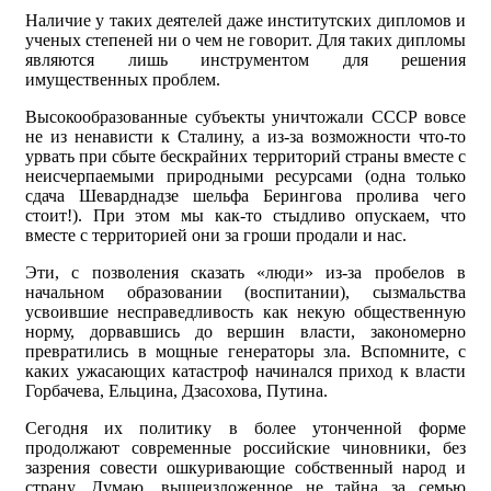
Наличие у таких деятелей даже институтских дипломов и
ученых степеней ни о чем не говорит. Для таких дипломы
являются лишь инструментом для решения
имущественных проблем.
Высокообразованные субъекты уничтожали СССР вовсе
не из ненависти к Сталину, а из-за возможности что-то
урвать при сбыте бескрайних территорий страны вместе с
неисчерпаемыми природными ресурсами (одна только
сдача Шеварднадзе шельфа Берингова пролива чего
стоит!). При этом мы как-то стыдливо опускаем, что
вместе с территорией они за гроши продали и нас.
Эти, с позволения сказать «люди» из-за пробелов в
начальном образовании (воспитании), сызмальства
усвоившие несправедливость как некую общественную
норму, дорвавшись до вершин власти, закономерно
превратились в мощные генераторы зла. Вспомните, с
каких ужасающих катастроф начинался приход к власти
Горбачева, Ельцина, Дзасохова, Путина.
Сегодня их политику в более утонченной форме
продолжают современные российские чиновники, без
зазрения совести ошкуривающие собственный народ и
страну. Думаю, вышеизложенное не тайна за семью