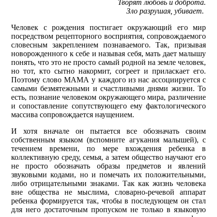
Творят любовь и доброта.
Зло разрушая, убивает.
Человек с рождения постигает окружающий его мир
посредством рецепторного восприятия, сопровождаемого
словесным закреплением познаваемого. Так, призывая
новорожденного к себе и называя себя, мать дает малышу
понять, что это не просто самый родной на земле человек,
но тот, кто сытно накормит, согреет и приласкает его.
Поэтому слово МАМА у каждого из нас ассоциируется с
самыми безмятежными и счастливыми днями жизни. То
есть, познание человеком окружающего мира, различение
и сопоставление сопутствующего ему фактологического
массива сопровождается наущением.
И хотя вначале он пытается все обозначать своим
собственным языком (вспомните агукания малышей), с
течением времени, по мере вхождения ребенка в
коллективную среду, семья, а затем общество научают его
не просто обозначать образы предметов и явлений
звуковыми кодами, но и помечать их положительными,
либо отрицательными знаками. Так как жизнь человека
вне общества не мыслима, словарно-речевой аппарат
ребенка формируется так, чтобы в последующем он стал
для него достаточным пропуском не только в языковую