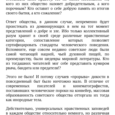
кого из них общество назовет добродетельным, а кого
порочным? Кто оставит о себе добрую память из итогов
своего бытия, а кто сожаление?
Ответ общества, в данном случае, непременно будет
проистекать из доминирующих в нем на тот момент
представлений о добре и зле. Ибо только коллективный
разум хранит в своей среде различные нравственные
категории, сопоставление которых позволяет
сертифицировать стандарты человеческого поведения.
Вспомните, еще совсем недавно советские люди были
самой читающей нацией, чьей духовной пищей, по
преимуществу, были шедевры мировой литературы. Кто
из тогдашних читателей мог себе представить кумиром
рвача, бандита или предателя!?
Этого не было! И потому случаев «прорыва» дикости в
повседневный быт было ничтожно мало. В отличие от
современных писателей и кинематографистов,
поставивших человеческие пороки на конвейер, массовая
образованность советского общества отторгала их тогда
как инородные тела.
Действительно, универсальных нравственных заповедей
в каждом обществе относительно немного, но различная