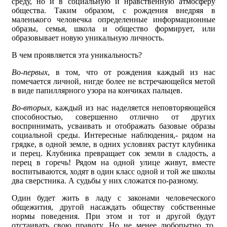
среду, но и в социальную и нравственную атмосферу
общества. Таким образом, с рождения внедряя в
маленького человечка определенные информационные
образы, семья, школа и общество формирует, или
образовывает новую уникальную личность.
В чем проявляется эта уникальность?
Во-первых
, в том, что от рождения каждый из нас
помечается личной, нигде более не встречающейся метой
в виде папиллярного узора на кончиках пальцев.
Во-вторых
, каждый из нас наделяется неповторяющейся
способностью, совершенно отлично от других
воспринимать, усваивать и отображать базовые образы
социальной среды. Интересные наблюдения,- рядом на
грядке, в одной земле, в одних условиях растут клубника
и перец. Клубника превращает сок земли в сладость, а
перец в горечь! Рядом на одной улице живут, вместе
воспитываются, ходят в один класс одной и той же школы
два сверстника. А судьбы у них сложатся по-разному.
Один будет жить в ладу с законами человеческого
общежития, другой насаждать обществу собственные
нормы поведения. При этом и тот и другой будут
отстаивать свою правоту. Но не менее любопытно то,