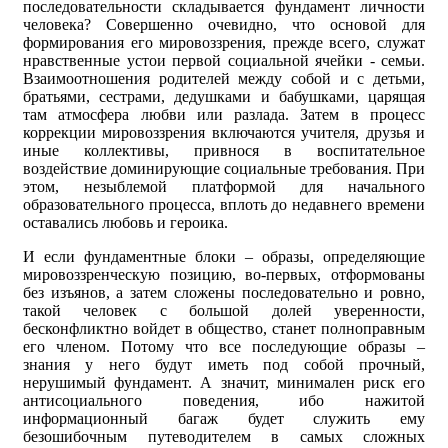
последовательности складывается фундамент личности
человека? Совершенно очевидно, что основой для
формирования его мировоззрения, прежде всего, служат
нравственные устои первой социальной ячейки - семьи.
Взаимоотношения родителей между собой и с детьми,
братьями, сестрами, дедушками и бабушками, царящая
там атмосфера любви или разлада. Затем в процесс
коррекции мировоззрения включаются учителя, друзья и
иные коллективы, привнося в воспитательное
воздействие доминирующие социальные требования. При
этом, незыблемой платформой для начального
образовательного процесса, вплоть до недавнего времени
оставались любовь и героика.
И если фундаментные блоки – образы, определяющие
мировоззренческую позицию, во-первых, отформованы
без изъянов, а затем сложены последовательно и ровно,
такой человек с большой долей уверенности,
бесконфликтно войдет в общество, станет полноправным
его членом. Потому что все последующие образы –
знания у него будут иметь под собой прочный,
нерушимый фундамент. А значит, минимален риск его
антисоциального поведения, ибо нажитой
информационный багаж будет служить ему
безошибочным путеводителем в самых сложных