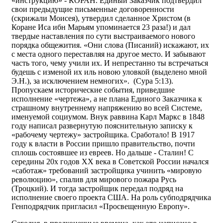
«инструкцию» - КОРАН. Единый Заказчик подтвердил
свои предыдущие письменные договоренности
(скрижали Моисея), утвердил сделанное Христом (в
Коране Иса ибн Марьям упоминается 23 раза!) и дал
твердые наставления по сути выстраиваемого нового
порядка общежития. «Они слова (Писаний) искажают, их
с места одного переставляя на другое место. И забывают
часть того, чему учили их. И непрестанно ты встречаться
будешь с изменой их иль новою уловкой (выделено мной
Э.Н.), за исключением немногих». (Сура 5:13).
Пропускаем исторические события, приведшие
исполнение «чертежа», а не плана Единого Заказчика к
страшному внутреннему напряжению во всей Системе,
именуемой социумом. Внук раввина Карл Маркс в 1848
году написал развернутую пояснительную записку к
«рабочему чертежу» застройщика. Сработало! В 1917
году к власти в России пришло правительство, почти
сплошь состоявшее из евреев. Но дальше - Сталин! С
середины 20х годов ХХ века в Советской России начался
«саботаж» требований застройщика учинить «мировую
революцию», спалив для мирового пожара Русь
(Троцкий). И тогда застройщик передал подряд на
исполнение своего проекта США. На роль субподрядчика
Генподрядчик пригласил «Просвещенную Европу».