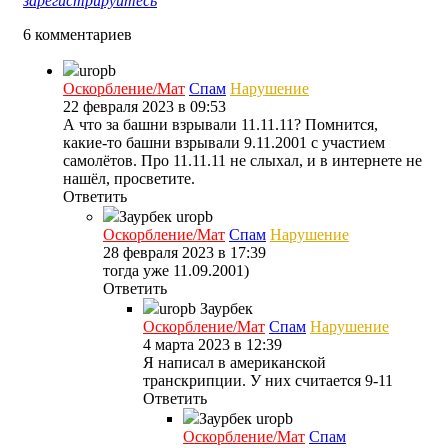
зарегистрируйтесь
6 комментариев
uropb
Оскорбление/Мат
Спам
Нарушение
22 февраля 2023 в 09:53
А что за башни взрывали 11.11.11? Помнится,
какие-то башни взрывали 9.11.2001 с участием
самолётов. Про 11.11.11 не слыхал, и в интернете не
нашёл, просветите.
Ответить
Заурбек
uropb
Оскорбление/Мат
Спам
Нарушение
28 февраля 2023 в 17:39
тогда уже 11.09.2001)
Ответить
uropb
Заурбек
Оскорбление/Мат
Спам
Нарушение
4 марта 2023 в 12:39
Я написал в американской
транскрипции. У них считается 9-11
Ответить
Заурбек
uropb
Оскорбление/Мат
Спам