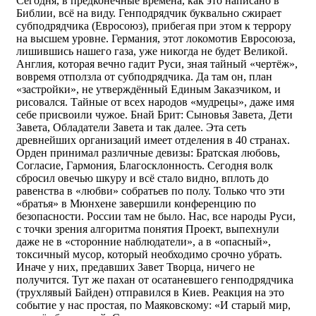
Сегодня, в предконечные времена, как это написано в
Библии, всё на виду. Генподрядчик буквально сжирает
субподрядчика (Евросоюз), прибегая при этом к террору
на высшем уровне. Германия, этот локомотив Евросоюза,
лишившись нашего газа, уже никогда не будет Великой.
Англия, которая вечно гадит Руси, зная тайный «чертёж»,
вовремя отползла от субподрядчика. Да там он, план
«застройки», не утверждённый Единым Заказчиком, и
рисовался. Тайные от всех народов «мудрецы», даже имя
себе присвоили чужое. Бнай Брит: Сыновья Завета, Дети
Завета, Обладатели Завета и так далее. Эта сеть
древнейших организаций имеет отделения в 40 странах.
Орден принимал различные девизы: Братская любовь,
Согласие, Гармония, Благосклонность. Сегодня волк
сбросил овечью шкуру и всё стало видно, вплоть до
равенства в «любви» собратьев по полу. Только что эти
«братья» в Мюнхене завершили конференцию по
безопасности. России там не было. Нас, все народы Руси,
с точки зрения алгоритма понятия Проект, выпехнули
даже не в «сторонние наблюдатели», а в «опасный»,
токсичный мусор, который необходимо срочно убрать.
Иначе у них, предавших Завет Творца, ничего не
получится. Тут же пахан от осатаневшего генподрядчика
(трухлявый Байден) отправился в Киев. Реакция на это
событие у нас простая, по Маяковскому: «И старый мир,