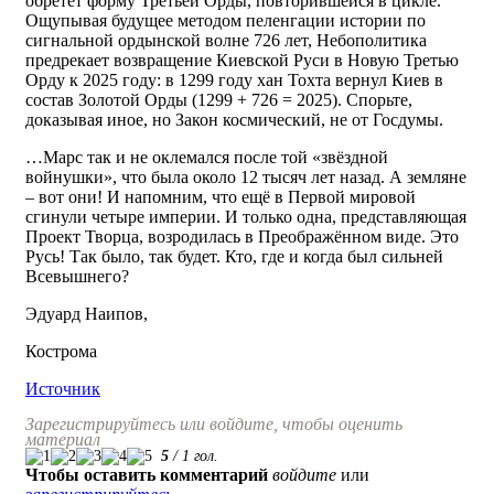
обретет форму Третьей Орды, повторившейся в цикле.
Ощупывая будущее методом пеленгации истории по
сигнальной ордынской волне 726 лет, Небополитика
предрекает возвращение Киевской Руси в Новую Третью
Орду к 2025 году: в 1299 году хан Тохта вернул Киев в
состав Золотой Орды (1299 + 726 = 2025). Спорьте,
доказывая иное, но Закон космический, не от Госдумы.
…Марс так и не оклемался после той «звёздной
войнушки», что была около 12 тысяч лет назад. А земляне
– вот они! И напомним, что ещё в Первой мировой
сгинули четыре империи. И только одна, представляющая
Проект Творца, возродилась в Преображённом виде. Это
Русь! Так было, так будет. Кто, где и когда был сильней
Всевышнего?
Эдуард Наипов,
Кострома
Источник
Зарегистрируйтесь или войдите, чтобы оценить
материал
5
/
1
гол.
Чтобы оставить комментарий
войдите
или