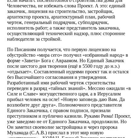
Если начать с послепотопного строительства дома для
Человечества, не избежать слова Проект. А это: единый
заказчик, лицензия на строительство, застройщик,
архитектор проекта, архитектурный план, рабочий
чертеж, генеральный подрядчик, субподрядчик,
исполнитель работ; а также представитель заказчика,
осуществляющий технический надзор, плюс сторонние
наблюдатели за стройкой.
По Писаниям получается, что первую лицензию на
обустройство «мира сего» получил «избранный народ» в
форме «Завета» Бога с Авраамом. Но Единый Заказчик
после шестого дня творения (ещё в 5500 году до н.э.)
«отдыхает». Составленный иудеями проект так и остался
без Высочайшего согласования и утверждения.
Разработанный ими рабочий чертеж строительства
переведен в разряд «тайных знаний». Мессию ожидали «в
Силе и Славе» могущественного царя, а в Иерусалим
прибыл человек на осле! «Новую заповедь даю Вам. Да
возлюбите друг друга». Полномочного представителя
Единого Заказчика, с правом подписи, признали
преступником и публично казнили. Руками Рима! Проект,
уже заведомо не от Единого Заказчика, продолжили. Но
Он заметил своеволие застройщика и через пророка
Мухамада (С.А.В.) прислал в этот мир новую