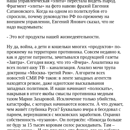
наша управленческая «элита» перестала видеть Народ.
Фрагмент «элиты» на фото навеян фразой Евгения
Сатановского. Когда на одном из политклубов его
спросили, почему руководство РФ по-прежнему на
внешнем управлении, Евгений Янович сказал, что не
надо выдумывать:
- Это всё продукты нашей жизнедеятельности.
Ну да, война, а дети и кошельки многих «продуктов» по-
прежнему на территории противника. Совсем недавно я,
как и другие патриоты, зачитывался продукцией газеты
«Завтра». Сегодня вижу, что это «Вчера». Аналитика на
всех полит-шоу ТВ – канализация. Анализ мочи трупа
доктрины «Москва- третий Рим». Алгоритм всех
новостей СМИ РФ таков: в ленте западных агентств
находятся резкие, даже идиотские высказывания
западных политиков. И наши начинают «полоскать»,
накрывая в итоге якобы смыслы противника медным
тазом Марии Захаровой. Исключение только убийства,
катастрофы, с которых начинаются новости. А что думает,
чем живёт глубинка Руси? Буквально вчера я беседовал с
парнем, вернувшимся с московских заработков. Охранял
собственность «пузанов». Он потрясён: «Никогда больше
не буду за 15 тысяч коровам силос раскидывать. Там –