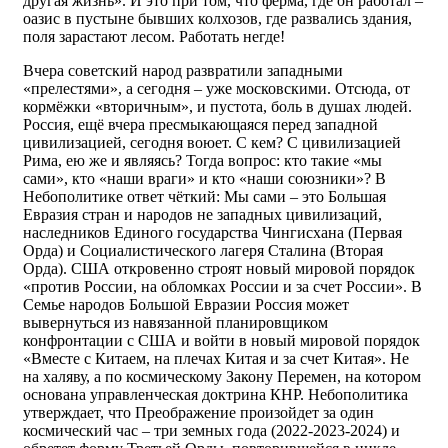
другая жизнь». И это при том, что ферма, где он работал –
оазис в пустыне бывших колхозов, где развались здания,
поля зарастают лесом. Работать негде!
Вчера советский народ развратили западными
«прелестями», а сегодня – уже московскими. Отсюда, от
кормёжки «вторичным», и пустота, боль в душах людей.
Россия, ещё вчера пресмыкающаяся перед западной
цивилизацией, сегодня воюет. С кем? С цивилизацией
Рима, ею же и являясь? Тогда вопрос: кто такие «мы
сами», кто «наши враги» и кто «наши союзники»? В
Небополитике ответ чёткий: Мы сами – это Большая
Евразия стран и народов не западных цивилизаций,
наследников Единого государства Чингисхана (Первая
Орда) и Социалистического лагеря Сталина (Вторая
Орда). США откровенно строят новый мировой порядок
«против России, на обломках России и за счет России». В
Семье народов Большой Евразии Россия может
вывернуться из навязанной планировщиком
конфронтации с США и войти в новый мировой порядок
«Вместе с Китаем, на плечах Китая и за счет Китая». Не
на халяву, а по космическому Закону Перемен, на котором
основана управленческая доктрина КНР. Небополитика
утверждает, что Преображение произойдет за один
космический час – три земных года (2022-2023-2024) и