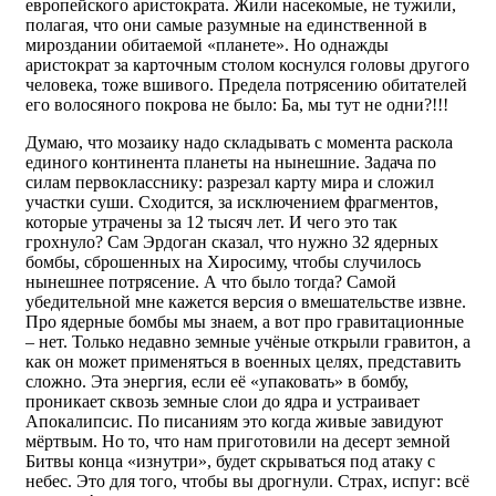
европейского аристократа. Жили насекомые, не тужили,
полагая, что они самые разумные на единственной в
мироздании обитаемой «планете». Но однажды
аристократ за карточным столом коснулся головы другого
человека, тоже вшивого. Предела потрясению обитателей
его волосяного покрова не было: Ба, мы тут не одни?!!!
Думаю, что мозаику надо складывать с момента раскола
единого континента планеты на нынешние. Задача по
силам первокласснику: разрезал карту мира и сложил
участки суши. Сходится, за исключением фрагментов,
которые утрачены за 12 тысяч лет. И чего это так
грохнуло? Сам Эрдоган сказал, что нужно 32 ядерных
бомбы, сброшенных на Хиросиму, чтобы случилось
нынешнее потрясение. А что было тогда? Самой
убедительной мне кажется версия о вмешательстве извне.
Про ядерные бомбы мы знаем, а вот про гравитационные
– нет. Только недавно земные учёные открыли гравитон, а
как он может применяться в военных целях, представить
сложно. Эта энергия, если её «упаковать» в бомбу,
проникает сквозь земные слои до ядра и устраивает
Апокалипсис. По писаниям это когда живые завидуют
мёртвым. Но то, что нам приготовили на десерт земной
Битвы конца «изнутри», будет скрываться под атаку с
небес. Это для того, чтобы вы дрогнули. Страх, испуг: всё