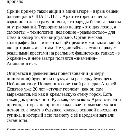
пропало!
Яркий пример такой акции в миниатюре – взрыв башен-
близнецов в США 11.11.11. Архитекторы и спецы
взрывного дела сразу поняли, что заряды были заложены
внутри зданий. Террористы из пещер - это для лохов, а
самолёты – технологии, делающие «реальностью» для
глаза и камер то, что виртуально. Органическая
голография была известна ещё прежним жильцам нашей
«квартиры» – атлантам. Не удивляйтесь, если наряду с
реальными крестами на реальных фашистских танках «в
Украине», в небе завтра появятся «знамения»
Апокалипсиса.
Опираться в дальнейшем повествовании (в меру
понимания) буду не на науку, а на разведку будущего –
Небополитику. Полковник советской разведки Андрей
Девятов уже 20 лет «стучит горлом», как он сам
выражается, но как в кремлёвскую стену горох. Есть
такая доктрина, чисто Русская, без всяких Аристотелей и
прочих, которая не просто складывает в «мозаику» всю
историю, а ведёт в будущее, являясь основой выхода из
тупика, в который всю планету с её народами загнали
сатанисты.