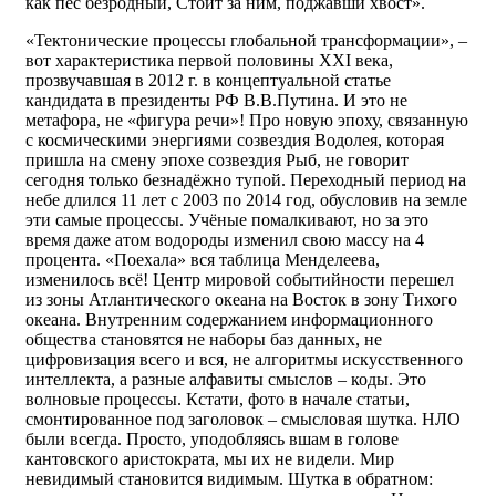
как пёс безродный, Стоит за ним, поджавши хвост».
«Тектонические процессы глобальной трансформации», –
вот характеристика первой половины XXI века,
прозвучавшая в 2012 г. в концептуальной статье
кандидата в президенты РФ В.В.Путина. И это не
метафора, не «фигура речи»! Про новую эпоху, связанную
с космическими энергиями созвездия Водолея, которая
пришла на смену эпохе созвездия Рыб, не говорит
сегодня только безнадёжно тупой. Переходный период на
небе длился 11 лет с 2003 по 2014 год, обусловив на земле
эти самые процессы. Учёные помалкивают, но за это
время даже атом водороды изменил свою массу на 4
процента. «Поехала» вся таблица Менделеева,
изменилось всё! Центр мировой событийности перешел
из зоны Атлантического океана на Восток в зону Тихого
океана. Внутренним содержанием информационного
общества становятся не наборы баз данных, не
цифровизация всего и вся, не алгоритмы искусственного
интеллекта, а разные алфавиты смыслов – коды. Это
волновые процессы. Кстати, фото в начале статьи,
смонтированное под заголовок – смысловая шутка. НЛО
были всегда. Просто, уподобляясь вшам в голове
кантовского аристократа, мы их не видели. Мир
невидимый становится видимым. Шутка в обратном: