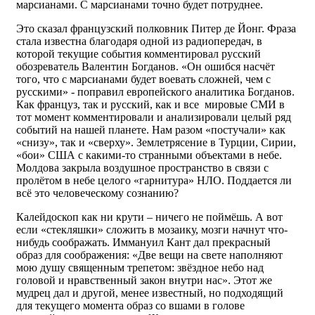
марсианами. С марсианами точно будет потруднее.
Это сказал французский полковник Питер де Йонг. Фраза
стала известна благодаря одной из радиопередач, в
которой текущие события комментировал русский
обозреватель Валентин Богданов. «Он ошибся насчёт
того, что с марсианами будет воевать сложней, чем с
русскими» - поправил европейского аналитика Богданов.
Как француз, так и русский, как и все мировые СМИ в
тот момент комментировали и анализировали целый ряд
событий на нашей планете. Нам разом «постучали» как
«снизу», так и «сверху». Землетрясение в Турции, Сирии,
«бои» США с какими-то странными объектами в небе.
Молдова закрыла воздушное пространство в связи с
пролётом в небе целого «гарнитура» НЛО. Поддается ли
всё это человеческому сознанию?
Калейдоскоп как ни крути – ничего не поймёшь. А вот
если «стекляшки» сложить в мозаику, мозги начнут что-
нибудь соображать. Иммануил Кант дал прекрасный
образ для соображения: «Две вещи на свете наполняют
мою душу священным трепетом: звёздное небо над
головой и нравственный закон внутри нас». Этот же
мудрец дал и другой, менее известный, но подходящий
для текущего момента образ со вшами в голове